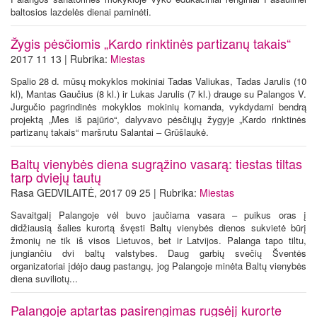
baltosios lazdelės dienai paminėti.
Žygis pėsčiomis „Kardo rinktinės partizanų takais“
2017 11 13 | Rubrika:
Miestas
Spalio 28 d. mūsų mokyklos mokiniai Tadas Valiukas, Tadas Jarulis (10
kl), Mantas Gaučius (8 kl.) ir Lukas Jarulis (7 kl.) drauge su Palangos V.
Jurgučio pagrindinės mokyklos mokinių komanda, vykdydami bendrą
projektą „Mes iš pajūrio“, dalyvavo pėsčiųjų žygyje „Kardo rinktinės
partizanų takais“ maršrutu Salantai – Grūšlaukė.
Baltų vienybės diena sugrąžino vasarą: tiestas tiltas
tarp dviejų tautų
Rasa GEDVILAITĖ, 2017 09 25 | Rubrika:
Miestas
Savaitgalį Palangoje vėl buvo jaučiama vasara – puikus oras į
didžiausią šalies kurortą švęsti Baltų vienybės dienos sukvietė būrį
žmonių ne tik iš visos Lietuvos, bet ir Latvijos. Palanga tapo tiltu,
jungiančiu dvi baltų valstybes. Daug garbių svečių Šventės
organizatoriai įdėjo daug pastangų, jog Palangoje minėta Baltų vienybės
diena suviliotų...
Palangoje aptartas pasirengimas rugsėjį kurorte