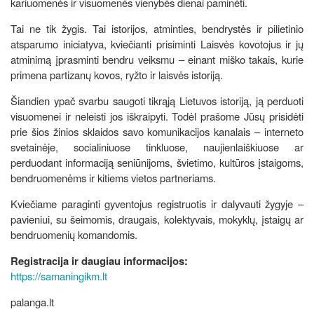
kariuomenės ir visuomenės vienybės dienai paminėti.
Tai ne tik žygis. Tai istorijos, atminties, bendrystės ir pilietinio
atsparumo iniciatyva, kviečianti prisiminti Laisvės kovotojus ir jų
atminimą įprasminti bendru veiksmu – einant miško takais, kurie
primena partizanų kovos, ryžto ir laisvės istoriją.
Šiandien ypač svarbu saugoti tikrąją Lietuvos istoriją, ją perduoti
visuomenei ir neleisti jos iškraipyti. Todėl prašome Jūsų prisidėti
prie šios žinios sklaidos savo komunikacijos kanalais – interneto
svetainėje, socialiniuose tinkluose, naujienlaiškiuose ar
perduodant informaciją seniūnijoms, švietimo, kultūros įstaigoms,
bendruomenėms ir kitiems vietos partneriams.
Kviečiame paraginti gyventojus registruotis ir dalyvauti žygyje –
pavieniui, su šeimomis, draugais, kolektyvais, mokyklų, įstaigų ar
bendruomenių komandomis.
Registracija ir daugiau informacijos:
https://samaningikm.lt
palanga.lt