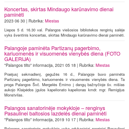
Koncertas, skirtas Mindaugo karūnavimo dienai
paminėti
2023 06 30 | Rubrika:
Miestas
Liepos 5 d. 16.30 val. Palangos viešosios bibliotekos renginių salėje
vyks šventinis koncertas, skirtas Mindaugo karūnavimo dienai paminėti.
Palangoje paminėta Partizanų pagerbimo,
kariuomenės ir visuomenės vienybės diena (FOTO
GALERIJA)
"Palangos tilto" informacija, 2021 05 18 | Rubrika:
Miestas
Praėjusį sekmadienį, gegužės 16 d., Palangoje buvo paminėta
Partizanų pagerbimo, kariuomenės ir visuomenės vienybės diena. Ta
proga Palangos Švč. Mergelės Ėmimo į dangų bažnyčioje šv. mišias
aukojo Klaipėdos įgulos kapelionato kapelionas kmdr. mgr. Remigijus
Monstvilas.
Palangos sanatorinėje mokykloje – renginys
Pasaulinei baltosios lazdelės dienai paminėti
"Palangos tilto" informacija, 2019 10 17 | Rubrika:
Miestas
Palangos sanatorinės mokykloje vyko edukaciniai renginiai Pasaulinei