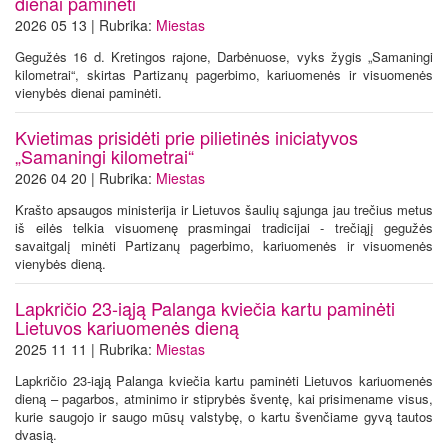
dienai paminėti
2026 05 13 | Rubrika:
Miestas
Gegužės 16 d. Kretingos rajone, Darbėnuose, vyks žygis „Samaningi
kilometrai“, skirtas Partizanų pagerbimo, kariuomenės ir visuomenės
vienybės dienai paminėti.
Kvietimas prisidėti prie pilietinės iniciatyvos
„Samaningi kilometrai“
2026 04 20 | Rubrika:
Miestas
Krašto apsaugos ministerija ir Lietuvos šaulių sąjunga jau trečius metus
iš eilės telkia visuomenę prasmingai tradicijai - trečiąjį gegužės
savaitgalį minėti Partizanų pagerbimo, kariuomenės ir visuomenės
vienybės dieną.
Lapkričio 23-iąją Palanga kviečia kartu paminėti
Lietuvos kariuomenės dieną
2025 11 11 | Rubrika:
Miestas
Lapkričio 23-iąją Palanga kviečia kartu paminėti Lietuvos kariuomenės
dieną – pagarbos, atminimo ir stiprybės šventę, kai prisimename visus,
kurie saugojo ir saugo mūsų valstybę, o kartu švenčiame gyvą tautos
dvasią.