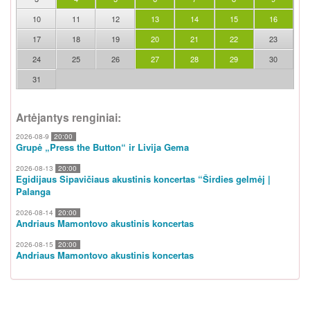
10
11
12
13
14
15
16
17
18
19
20
21
22
23
24
25
26
27
28
29
30
31
Artėjantys renginiai:
2026-08-9
20:00
Grupė „Press the Button“ ir Livija Gema
2026-08-13
20:00
Egidijaus Sipavičiaus akustinis koncertas “Širdies gelmėj |
Palanga
2026-08-14
20:00
Andriaus Mamontovo akustinis koncertas
2026-08-15
20:00
Andriaus Mamontovo akustinis koncertas