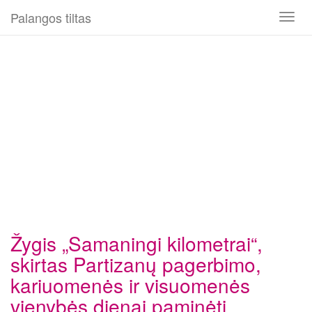
Palangos tiltas
Toggl
naviga
Žygis „Samaningi kilometrai“,
skirtas Partizanų pagerbimo,
kariuomenės ir visuomenės
vienybės dienai paminėti