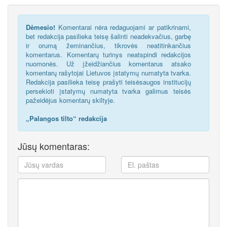
Dėmesio!
Komentarai nėra redaguojami ar patikrinami,
bet redakcija pasilieka teisę šalinti neadekvačius, garbę
ir orumą žeminančius, tikrovės neatitinkančius
komentarus. Komentarų turinys neatspindi redakcijos
nuomonės. Už įžeidžiančius komentarus atsako
komentarų rašytojai Lietuvos įstatymų numatyta tvarka.
Redakcija pasilieka teisę prašyti teisėsaugos institucijų
persekioti įstatymų numatyta tvarka galimus teisės
pažeidėjus komentarų skiltyje.
„Palangos tilto“ redakcija
Jūsų komentaras: