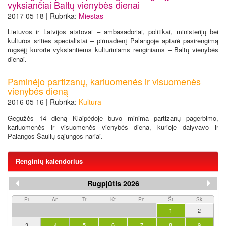
vyksiančiai Baltų vienybės dienai
2017 05 18 | Rubrika:
Miestas
Lietuvos ir Latvijos atstovai – ambasadoriai, politikai, ministerijų bei
kultūros srities specialistai – pirmadienį Palangoje aptarė pasirengimą
rugsėjį kurorte vyksiantiems kultūriniams renginiams – Baltų vienybės
dienai.
Paminėjo partizanų, kariuomenės ir visuomenės
vienybės dieną
2016 05 16 | Rubrika:
Kultūra
Gegužės 14 dieną Klaipėdoje buvo minima partizanų pagerbimo,
kariuomenės ir visuomenės vienybės diena, kurioje dalyvavo ir
Palangos Šaulių sąjungos nariai.
Renginių kalendorius
Rugpjūtis 2026
Pi
An
Tr
Kt
Pn
Št
Sk
1
2
3
4
5
6
7
8
9