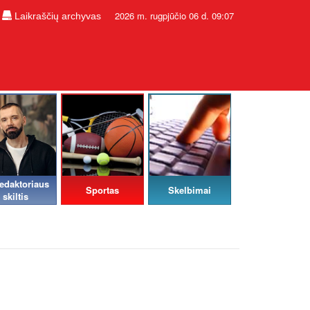
2026 m. rugpjūčio 06 d. 09:07
Laikraščių archyvas
edaktoriaus
Sportas
Skelbimai
skiltis