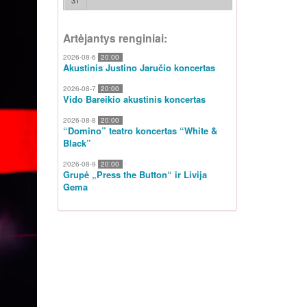
31
Artėjantys renginiai:
2026-08-6
20:00
Akustinis Justino Jaručio koncertas
2026-08-7
20:00
Vido Bareikio akustinis koncertas
2026-08-8
20:00
“Domino” teatro koncertas “White &
Black”
2026-08-9
20:00
Grupė „Press the Button“ ir Livija
Gema