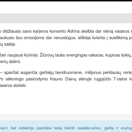
 didžiausio savo karjeros koncerto Adrina skelbia dar vieną vasaros 
laukusio šou emocijoms dar nenuslūgus, atlikėja kviečia į susitikimą p
ų salėje.
 bei naujausi kūriniai. Žiūrovų lauks energingas vakaras, kupinas šokių
ertų dalimi.
u – sparčiai augančia gerbėjų bendruomene, milijonus perklausų renk
s. Po sėkmingo pasirodymo Kauno Dainų slėnyje rugpjūčio 7-osios k
asaros stotele.
ami, bet redakcija pasilieka teisę šalinti neadekvačius, garbę ir orumą