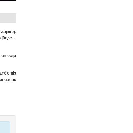
naujieną.
ajūryje –
, emocijų
ančiomis
oncertas