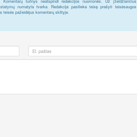
s. Komentarų turinys neatspindi redakcijos nuomonės. Už įžeidžiančius
statymų numatyta tvarka. Redakcija pasilieka teisę prašyti teisėsaugos
us teisės pažeidėjus komentarų skiltyje.