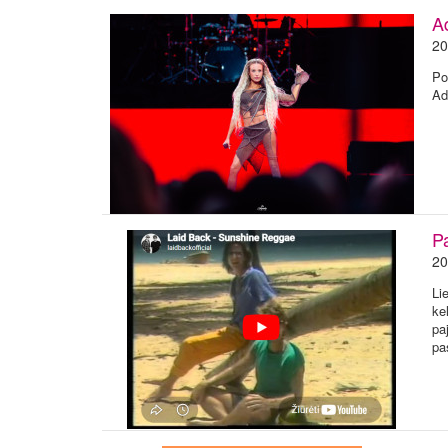
A
20
Po
Ad
P
20
Li
ke
pa
pa