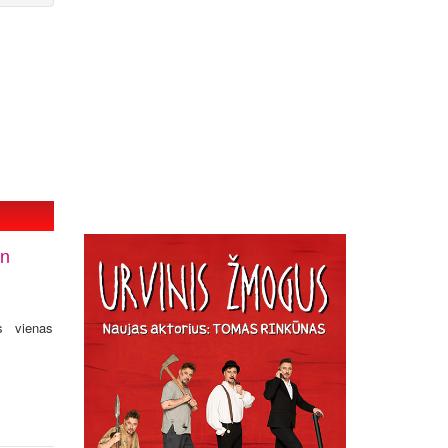
en
s vienas