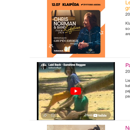
L
g
20
Kl
sc
ar
P
20
Li
ke
pa
pa
Na