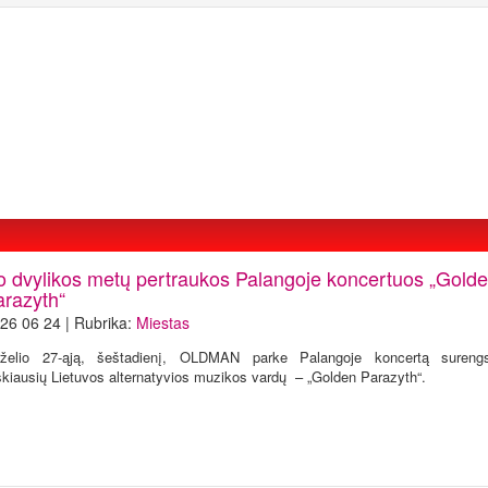
o dvylikos metų pertraukos Palangoje koncertuos „Gold
arazyth“
26 06 24 | Rubrika:
Miestas
rželio 27-ąją, šeštadienį, OLDMAN parke Palangoje koncertą sureng
škiausių Lietuvos alternatyvios muzikos vardų – „Golden Parazyth“.