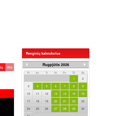
Renginių kalendorius
Rugpjūtis 2026
ėta
904
Pi
An
Tr
Kt
Pn
Št
Sk
1
2
3
4
5
6
7
8
9
10
11
12
13
14
15
16
17
18
19
20
21
22
23
24
25
26
27
28
29
30