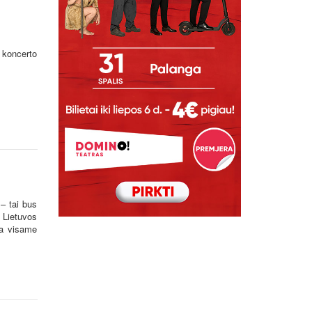
 koncerto
– tai bus
Į Lietuvos
ba visame