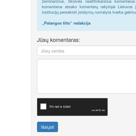
žeminančius, tikrovės neatitinkančius komentaru
komentarus atsako komentarų rašytojai Lietuvos į
institucijų persekioti įstatymų numatyta tvarka galim
„Palangos tilto“ redakcija
Jūsų komentaras:
Išsiųsti