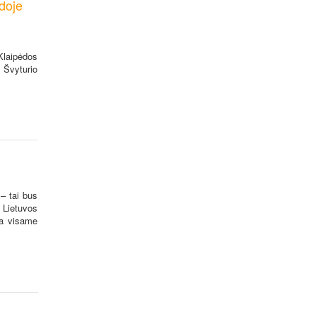
doje
Klaipėdos
 Švyturio
– tai bus
Į Lietuvos
ba visame