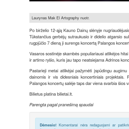
Laurynas Mak El Artography nuotr.
Po birželio 12-ąją Kauno Dainų slėnyje nugriaudėjusio
Tūkstančius gerbėjų sutraukusio ir didelio atgarsio su
rugpjūčio 7 dieną ji surengs koncertą Palangos koncert
Vasaros sostinėje skambės populiariausi atlikėjos hitai
ir artimo ryšio, kuris jau tapo neatsiejama Adrinos konc
Pastarieji metai atlikėjai pažymėti įspūdingu augim
dainomis ir vis didesniais koncertiniais projektai
Palangos koncertų salėje taps dar viena svarbia šios v
Bilietus platina bilietai.lt.
Parengta pagal pranešimą spaudai
Dėmesio!
Komentarai nėra redaguojami ar patikrin