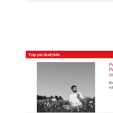
Taip pat skaitykite
P
P
20
Bi
ry