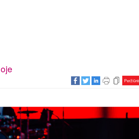
goje
Peržiūr