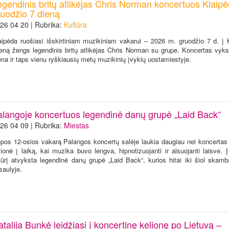
egendinis britų atlikėjas Chris Norman koncertuos Klaipė
ruodžio 7 dieną
26 04 20 | Rubrika:
Kultūra
aipėda ruošiasi išskirtiniam muzikiniam vakarui – 2026 m. gruodžio 7 d. į 
eną žengs legendinis britų atlikėjas Chris Norman su grupe. Koncertas vyks
ena ir taps vienu ryškiausių metų muzikinių įvykių uostamiestyje.
alangoje koncertuos legendinė danų grupė „Laid Back“
26 04 09 | Rubrika:
Miestas
epos 12-osios vakarą Palangos koncertų salėje laukia daugiau nei koncertas 
lionė į laiką, kai muzika buvo lengva, hipnotizuojanti ir alsuojanti laisve. 
jūrį atvyksta legendinė danų grupė „Laid Back“, kurios hitai iki šiol skam
saulyje.
talija Bunkė leidžiasi į koncertinę kelionę po Lietuvą –