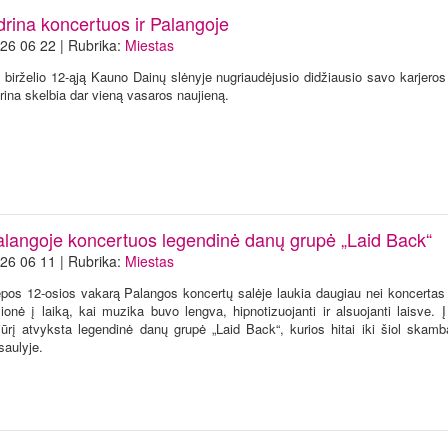
drina koncertuos ir Palangoje
26 06 22 | Rubrika:
Miestas
 birželio 12-ąją Kauno Dainų slėnyje nugriaudėjusio didžiausio savo karjeros
rina skelbia dar vieną vasaros naujieną.
alangoje koncertuos legendinė danų grupė „Laid Back“
26 06 11 | Rubrika:
Miestas
epos 12-osios vakarą Palangos koncertų salėje laukia daugiau nei koncertas 
lionė į laiką, kai muzika buvo lengva, hipnotizuojanti ir alsuojanti laisve. 
jūrį atvyksta legendinė danų grupė „Laid Back“, kurios hitai iki šiol skam
saulyje.