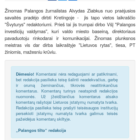
Žinomas Palangos žurnalistas Alvydas Ziabkus nuo praėjusios
savaitės pradėjo dirbti Kretingoje - jis tapo vietos laikraščio
"Švyturys" redaktoriumi. Prieš tai jis trumpai dirbo VšĮ "Palangos
investicijų valdymas", kuri valdo miesto baseiną, direktoriaus
pavaduotoju rinkodarai ir komunikacijai. Žinomas plunksnos
meistras vis dar dirba laikraštyje "Lietuvos rytas", tiesa, PT
žiniomis, mažesniu krūviu.
Dėmesio!
Komentarai nėra redaguojami ar patikrinami,
bet redakcija pasilieka teisę šalinti neadekvačius, garbę
ir orumą žeminančius, tikrovės neatitinkančius
komentarus. Komentarų turinys neatspindi redakcijos
nuomonės. Už įžeidžiančius komentarus atsako
komentarų rašytojai Lietuvos įstatymų numatyta tvarka.
Redakcija pasilieka teisę prašyti teisėsaugos institucijų
persekioti įstatymų numatyta tvarka galimus teisės
pažeidėjus komentarų skiltyje.
„Palangos tilto“ redakcija