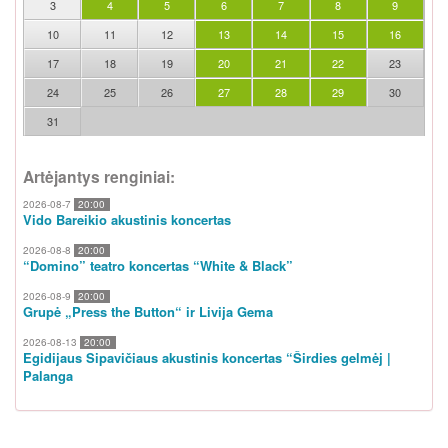
3
4
5
6
7
8
9
10
11
12
13
14
15
16
17
18
19
20
21
22
23
24
25
26
27
28
29
30
31
Artėjantys renginiai:
2026-08-7
20:00
Vido Bareikio akustinis koncertas
2026-08-8
20:00
“Domino” teatro koncertas “White & Black”
2026-08-9
20:00
Grupė „Press the Button“ ir Livija Gema
2026-08-13
20:00
Egidijaus Sipavičiaus akustinis koncertas “Širdies gelmėj |
Palanga