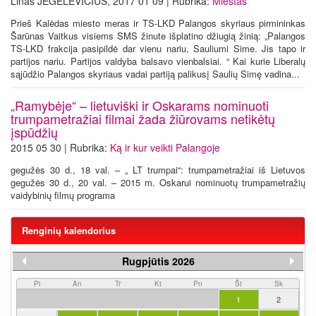
Linas JEGELEVIČIUS, 2017 01 09 | Rubrika:
Miestas
Prieš Kalėdas miesto meras ir TS-LKD Palangos skyriaus pirmininkas
Šarūnas Vaitkus visiems SMS žinute išplatino džiugią žinią: „Palangos
TS-LKD frakcija pasipildė dar vienu nariu, Sauliumi Sime. Jis tapo ir
partijos nariu. Partijos valdyba balsavo vienbalsiai. “ Kai kurie Liberalų
sąjūdžio Palangos skyriaus vadai partiją palikusį Saulių Simę vadina...
„Ramybėje“ – lietuviški ir Oskarams nominuoti
trumpametražiai filmai žada žiūrovams netikėtų
įspūdžių
2015 05 30 | Rubrika:
Ką ir kur veikti Palangoje
gegužės 30 d., 18 val. – „ LT trumpai“: trumpametražiai iš Lietuvos
gegužės 30 d., 20 val. – 2015 m. Oskarui nominuotų trumpametražių
vaidybinių filmų programa
Renginių kalendorius
Rugpjūtis 2026
Pi
An
Tr
Kt
Pn
Št
Sk
1
2