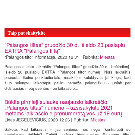
Taip pat skaitykite
"Palangos tiltas" gruodžio 30 d. išleido 20 puslapių
EXTRA "Palangos tiltą"
"Palangos tilto" informacija, 2020 12 31 | Rubrika:
Miestas
Palangos miesto laikraštis "Palangos tiltas" gruodžio 30 d., trečiadienį,
išleido 20 puslapių EXTRA "Palangos tilto" numerį. Nors laikraštis
paprastai išeina penktadieniais, redakcijos kolektyvas įsitikinęs, kad
šiuo nelengvu laikotarpiu palikti nemažai palangiškių - juolab per
didžiausias metų šventes - be laikraščio...
Būkite pirmieji sulaukę naujausio laikraščio
„Palangos tiltas“ numerio – užsisakykite 2021
metams laikraščio e-prenumeratą vos už 19 eurų
Linas JEGELEVIČIUS, 2020 12 26 | Rubrika:
Miestas
Sakote, kad laikraštis – jau seniena, nes negali konkuruoti su
socialiniais tinklais? Galbūt, tačiau įdomiausius „Palangos tilto“