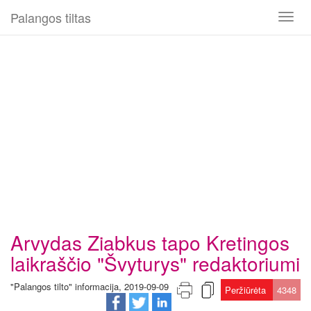
Palangos tiltas
Toggl
naviga
Arvydas Ziabkus tapo Kretingos
laikraščio "Švyturys" redaktoriumi
"Palangos tilto" informacija, 2019-09-09
Peržiūrėta
4348