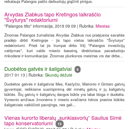
reikalauja Palangos pašto darbuotojų grąžinti pinigus.
Arvydas Ziabkus tapo Kretingos laikraščio
"Švyturys" redaktoriumi
"Palangos tilto" informacija, 2019 09 09 | Rubrika:
Miestas
Žinomas Palangos žurnalistas Alvydas Ziabkus nuo praėjusios savaitės
pradėjo dirbti Kretingoje - jis tapo vietos laikraščio "Švyturys"
redaktoriumi. Prieš tai jis trumpai dirbo VšĮ "Palangos investicijų
valdymas", kuri valdo miesto baseiną, direktoriaus pavaduotoju
rinkodarai ir komunikacijai. Žinomas plunksnos meistras vis dar dirba...
Duobėtos gatvės ir šaligatviai
9
2017 01 13 | Rubrika:
Skundų dėžutė
Duobėtos gatvės ir šaligatviai Mes, Kastyčio, Maironio ir Gintaro gatvių
gyventojai, reiškiame susirūpinimą dėl minėtų gatvių ir jų šaligatvių
būklės. Šių gatvių ir šaligatvių dangos būkle yra labai bloga ir duobėta.
Vyresnio amžiaus žmonėms ir miesto svečiams tokios prastos būklės
šaligatviais vaikščioti pavojinga, nes gali...
Vienas kurorto liberalų „sunkiasvorių“ Saulius Simė
tapo konservatoriumi
15