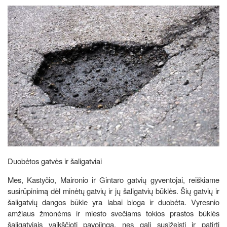
Duobėtos gatvės ir šaligatviai
Mes, Kastyčio, Maironio ir Gintaro gatvių gyventojai, reiškiame
susirūpinimą dėl minėtų gatvių ir jų šaligatvių būklės. Šių gatvių ir
šaligatvių dangos būkle yra labai bloga ir duobėta. Vyresnio
amžiaus žmonėms ir miesto svečiams tokios prastos būklės
šaligatviais vaikščioti pavojinga, nes gali susižeisti ir patirti