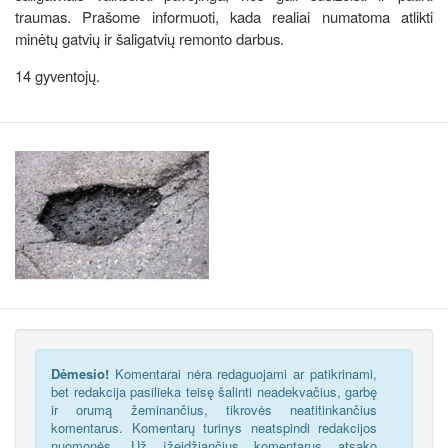
traumas. Prašome informuoti, kada realiai numatoma atlikti
minėtų gatvių ir šaligatvių remonto darbus.
14 gyventojų.
Dėmesio!
Komentarai nėra redaguojami ar patikrinami,
bet redakcija pasilieka teisę šalinti neadekvačius, garbę
ir orumą žeminančius, tikrovės neatitinkančius
komentarus. Komentarų turinys neatspindi redakcijos
nuomonės. Už įžeidžiančius komentarus atsako