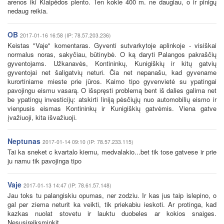
arenos iki Klaipėdos plento. Ten kokie 400 m. ne daugiau, o ir pinigų
nedaug reikia.
OB
2017-01-16 16:58 (IP: 78.57.203.236)
Keistas "Vaje" komentaras. Gyventi sutvarkytoje aplinkoje - visiškai
normalus noras, sakyčiau, būtinybė. O ką daryti Palangos pakraščių
gyventojams. Užkanavės, Kontininkų, Kunigiškių ir kitų gatvių
gyventojai net šaligatvių neturi. Čia net nepanašu, kad gyvename
kurortiniame mieste prie jūros. Kaimo tipo gyvenvietė su ypatingai
pavojingu eismu vasarą. O išspręsti problemą bent iš dalies galima net
be ypatingų investicijų: atskirti liniją pėsčiųjų nuo automobilių eismo ir
vienpusis eismas Kontininkų ir Kunigiškių gatvėmis. Viena gatve
įvažiuoji, kita išvažiuoji.
Neptunas
2017-01-14 09:10 (IP: 78.57.233.115)
Tai ka sneket c kvartalo kiemu, medvalakio...bet tik tose gatvese ir prie
ju namu tik pavojinga tipo
Vaje
2017-01-13 14:47 (IP: 78.61.57.148)
Jau toks tu palangiskiu opumas, ner zodziu. Ir kas jus taip islepino, o
gal per ziema neturit ka veikti, tik priekabiu ieskoti. Ar protinga, kad
kazkas nuolat stovetu ir lauktu duobeles ar kokios snaiges.
Nesusireiksminkit.