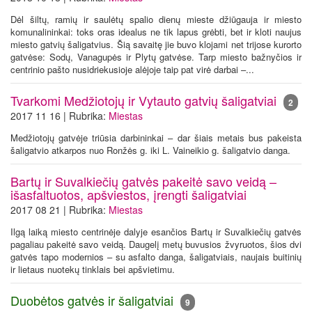
Dėl šiltų, ramių ir saulėtų spalio dienų mieste džiūgauja ir miesto
komunalininkai: toks oras idealus ne tik lapus grėbti, bet ir kloti naujus
miesto gatvių šaligatvius. Šią savaitę jie buvo klojami net trijose kurorto
gatvėse: Sodų, Vanagupės ir Plytų gatvėse. Tarp miesto bažnyčios ir
centrinio pašto nusidriekusioje alėjoje taip pat virė darbai –...
Tvarkomi Medžiotojų ir Vytauto gatvių šaligatviai
2
2017 11 16 | Rubrika:
Miestas
Medžiotojų gatvėje triūsia darbininkai – dar šiais metais bus pakeista
šaligatvio atkarpos nuo Ronžės g. iki L. Vaineikio g. šaligatvio danga.
Bartų ir Suvalkiečių gatvės pakeitė savo veidą –
išasfaltuotos, apšviestos, įrengti šaligatviai
2017 08 21 | Rubrika:
Miestas
Ilgą laiką miesto centrinėje dalyje esančios Bartų ir Suvalkiečių gatvės
pagaliau pakeitė savo veidą. Daugelį metų buvusios žvyruotos, šios dvi
gatvės tapo modernios – su asfalto danga, šaligatviais, naujais buitinių
ir lietaus nuotekų tinklais bei apšvietimu.
Duobėtos gatvės ir šaligatviai
9