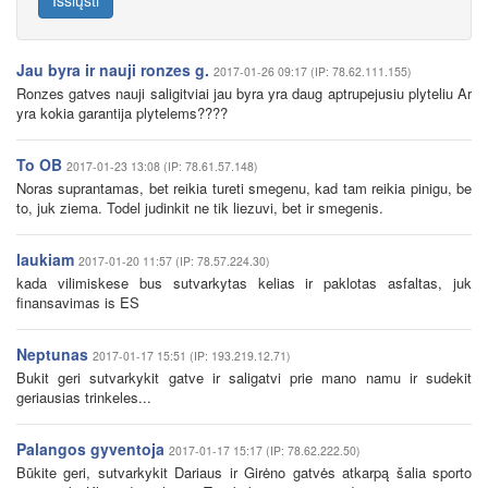
Išsiųsti
Jau byra ir nauji ronzes g.
2017-01-26 09:17 (IP: 78.62.111.155)
Ronzes gatves nauji saligitviai jau byra yra daug aptrupejusiu plyteliu Ar
yra kokia garantija plytelems????
To OB
2017-01-23 13:08 (IP: 78.61.57.148)
Noras suprantamas, bet reikia tureti smegenu, kad tam reikia pinigu, be
to, juk ziema. Todel judinkit ne tik liezuvi, bet ir smegenis.
laukiam
2017-01-20 11:57 (IP: 78.57.224.30)
kada vilimiskese bus sutvarkytas kelias ir paklotas asfaltas, juk
finansavimas is ES
Neptunas
2017-01-17 15:51 (IP: 193.219.12.71)
Bukit geri sutvarkykit gatve ir saligatvi prie mano namu ir sudekit
geriausias trinkeles...
Palangos gyventoja
2017-01-17 15:17 (IP: 78.62.222.50)
Būkite geri, sutvarkykit Dariaus ir Girėno gatvės atkarpą šalia sporto