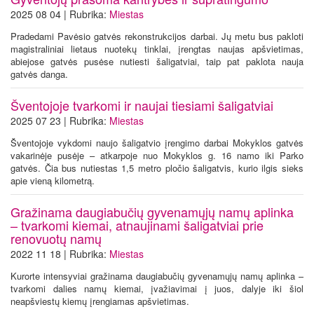
2025 08 04 | Rubrika:
Miestas
Pradedami Pavėsio gatvės rekonstrukcijos darbai. Jų metu bus pakloti
magistraliniai lietaus nuotekų tinklai, įrengtas naujas apšvietimas,
abiejose gatvės pusėse nutiesti šaligatviai, taip pat paklota nauja
gatvės danga.
Šventojoje tvarkomi ir naujai tiesiami šaligatviai
2025 07 23 | Rubrika:
Miestas
Šventojoje vykdomi naujo šaligatvio įrengimo darbai Mokyklos gatvės
vakarinėje pusėje – atkarpoje nuo Mokyklos g. 16 namo iki Parko
gatvės. Čia bus nutiestas 1,5 metro pločio šaligatvis, kurio ilgis sieks
apie vieną kilometrą.
Gražinama daugiabučių gyvenamųjų namų aplinka
– tvarkomi kiemai, atnaujinami šaligatviai prie
renovuotų namų
2022 11 18 | Rubrika:
Miestas
Kurorte intensyviai gražinama daugiabučių gyvenamųjų namų aplinka –
tvarkomi dalies namų kiemai, įvažiavimai į juos, dalyje iki šiol
neapšviestų kiemų įrengiamas apšvietimas.