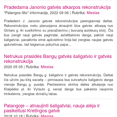
Pradedama Janonio gatvės atkarpos rekonstrukcija
"Palangos tilto" informacija, 2022 09 06 | Rubrika:
Miestas
Pradedami J. Janonio gatvės rekonstrukcijos parengiamieji darbai.
Rekonstrukcijos metu planuojama atnaujinti šios gatvės atkarpą nuo
Gintaro g. iki susikirtimo su pravažiavimu į buvusią autobusų stotį. Čia
bus įrengti nauji gatvės pagrindai, asfaltbetonio danga, pakloti nauji
šaligatviai, panaikinta orinė apšvietimo linija bei įrengtas naujas gatvės
apšvietimas, tad teigiamus pokyčius pajus...
Netrukus prasidės Bangų gatvės šaligatvio ir gatvės
rekonstrukcija
2020 05 05 | Rubrika:
Miestas
Netrukus prasidės Bangų g. šaligatvio ir gatvės rekonstrukcija. Darbai
čia užvirs jau kitą savaitę – pirmiausia bus sutvarkyta šaligatvio danga
vienoje Bangų g. pusėje. Pėstiesiems skirtos dalies atkarpoje nuo
Klaipėdos pl. iki Vytauto g. senoji danga bus pakeista naujomis
trinkelėmis, įrengtas dviračių takas.
Palangoje – atnaujinti šaligatviai, nauja alėja ir
pasikeitusi Kretingos gatvė
2018 10 18 | Rubrika:
Miestas