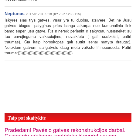
Neptunas
2017-01-13 09:18 (IP: 78.57.233.115)
Iskyres sias trys gatves, visur yra tu duobiu, atsivere. Bet ne Jusu
gatves blogos, palyginus pries bangu atkarpa nuo kumunalinio link
bamo super jusu gatve. P.s ir nereik perlenkt ir sakyciau nusisneket su
tuo pavojingumu vaiksciojimo, nuvalkiota ( gali susizeist, patirt
traumas). Cia kaip horoskopas gali sutikt senai matyta drauga:).
Netokiom gatvem, saligatveis daug metu vaiksto ir neperdeda. Patirt
trauma:)))))))))))))))))))))))))))))))))))))))))))))
Taip pat skaitykite
Pradedami Pavėsio gatvės rekonstrukcijos darbai.
Gyventojų prašoma kantrybės ir supratingumo