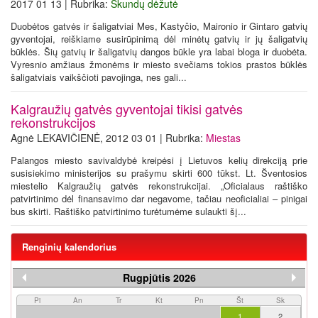
2017 01 13 | Rubrika:
Skundų dėžutė
Duobėtos gatvės ir šaligatviai Mes, Kastyčio, Maironio ir Gintaro gatvių
gyventojai, reiškiame susirūpinimą dėl minėtų gatvių ir jų šaligatvių
būklės. Šių gatvių ir šaligatvių dangos būkle yra labai bloga ir duobėta.
Vyresnio amžiaus žmonėms ir miesto svečiams tokios prastos būklės
šaligatviais vaikščioti pavojinga, nes gali...
Kalgraužių gatvės gyventojai tikisi gatvės
rekonstrukcijos
Agnė LEKAVIČIENĖ, 2012 03 01 | Rubrika:
Miestas
Palangos miesto savivaldybė kreipėsi į Lietuvos kelių direkciją prie
susisiekimo ministerijos su prašymu skirti 600 tūkst. Lt. Šventosios
miestelio Kalgraužių gatvės rekonstrukcijai. „Oficialaus raštiško
patvirtinimo dėl finansavimo dar negavome, tačiau neoficialiai – pinigai
bus skirti. Raštiško patvirtinimo turėtumėme sulaukti šį...
Renginių kalendorius
Rugpjūtis 2026
Pi
An
Tr
Kt
Pn
Št
Sk
1
2