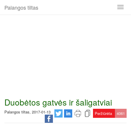
Palangos tiltas
Toggl
naviga
Duobėtos gatvės ir šaligatviai
Palangos tiltas, 2017-01-13
Peržiūrėta
4061