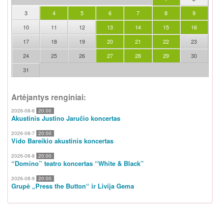
3
4
5
6
7
8
9
10
11
12
13
14
15
16
17
18
19
20
21
22
23
24
25
26
27
28
29
30
31
Artėjantys renginiai:
2026-08-6
20:00
Akustinis Justino Jaručio koncertas
2026-08-7
20:00
Vido Bareikio akustinis koncertas
2026-08-8
20:00
“Domino” teatro koncertas “White & Black”
2026-08-9
20:00
Grupė „Press the Button“ ir Livija Gema