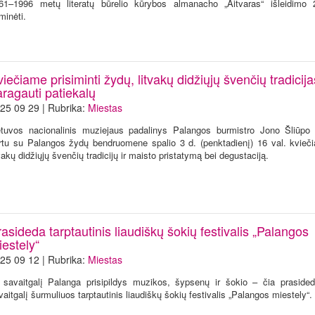
61–1996 metų literatų būrelio kūrybos almanacho „Aitvaras“ išleidimo 
minėti.
iečiame prisiminti žydų, litvakų didžiųjų švenčių tradicijas
ragauti patiekalų
25 09 29 | Rubrika:
Miestas
etuvos nacionalinis muziejaus padalinys Palangos burmistro Jono Šliūpo
rtu su Palangos žydų bendruomene spalio 3 d. (penktadienį) 16 val. kvieči
tvakų didžiųjų švenčių tradicijų ir maisto pristatymą bei degustaciją.
asideda tarptautinis liaudiškų šokių festivalis „Palangos
estely“
25 09 12 | Rubrika:
Miestas
 savaitgalį Palanga prisipildys muzikos, šypsenų ir šokio – čia prasided
vaitgalį šurmuliuos tarptautinis liaudiškų šokių festivalis „Palangos miestely“.