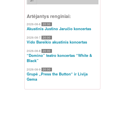
31
Artėjantys renginiai:
2026-08-6
20:00
Akustinis Justino Jaručio koncertas
2026-08-7
20:00
Vido Bareikio akustinis koncertas
2026-08-8
20:00
“Domino” teatro koncertas “White &
Black”
2026-08-9
20:00
Grupė „Press the Button“ ir Livija
Gema