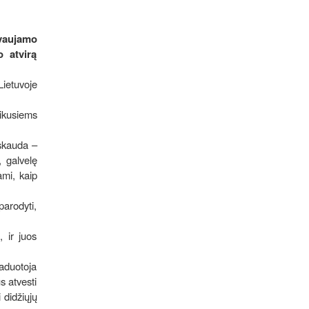
ovaujamo
 atvirą
Lietuvoje
eikusiems
 skauda –
, galvelę
ami, kaip
parodyti,
 ir juos
vaduotoja
s atvesti
 didžiųjų