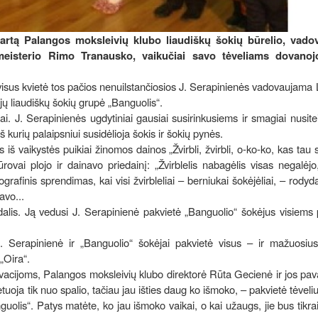
kartą Palangos moksleivių klubo liaudiškų šokių būrelio, vad
meisterio Rimo Tranausko, vaikučiai savo tėveliams dovanojo
visus kvietė tos pačios nenuilstančiosios J. Serapinienės vadovaujama 
jų liaudiškų šokių grupė „Banguolis“.
jai. J. Serapinienės ugdytiniai gausiai susirinkusiems ir smagiai nusit
 kurių palaipsniui susidėlioja šokis ir šokių pynės.
s iš vaikystės puikiai žinomos dainos „Žvirbli, žvirbli, o-ko-ko, kas tau
ūrovai plojo ir dainavo priedainį: „Žvirblelis nabagėlis visas negalėjo
afinis sprendimas, kai visi žvirbleliai – berniukai šokėjėliai, – rodyd
avo...
lis. Ją vedusi J. Serapinienė pakvietė „Banguolio“ šokėjus visiems 
 Serapinienė ir „Banguolio“ šokėjai pakvietė visus – ir mažuosius,
 „Oira“.
ų ovacijoms, Palangos moksleivių klubo direktorė Rūta Gecienė ir jos pa
tuoja tik nuo spalio, tačiau jau išties daug ko išmoko, – pakvietė tėveliu
nguolis“. Patys matėte, ko jau išmoko vaikai, o kai užaugs, jie bus tikrai