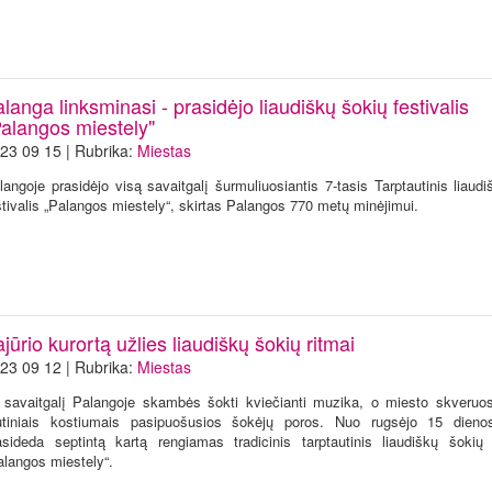
langa linksminasi - prasidėjo liaudiškų šokių festivalis
Palangos miestely"
23 09 15 | Rubrika:
Miestas
langoje prasidėjo visą savaitgalį šurmuliuosiantis 7-tasis Tarptautinis liaud
stivalis „Palangos miestely“, skirtas Palangos 770 metų minėjimui.
jūrio kurortą užlies liaudiškų šokių ritmai
23 09 12 | Rubrika:
Miestas
 savaitgalį Palangoje skambės šokti kviečianti muzika, o miesto skveruo
utiniais kostiumais pasipuošusios šokėjų poros. Nuo rugsėjo 15 dieno
asideda septintą kartą rengiamas tradicinis tarptautinis liaudiškų šokių f
alangos miestely“.