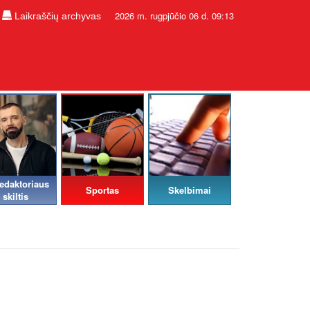
2026 m. rugpjūčio 06 d. 09:13
Laikraščių archyvas
edaktoriaus
Sportas
Skelbimai
skiltis