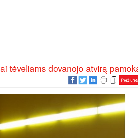
ėjai tėveliams dovanojo atvirą pamok
Peržiūrė