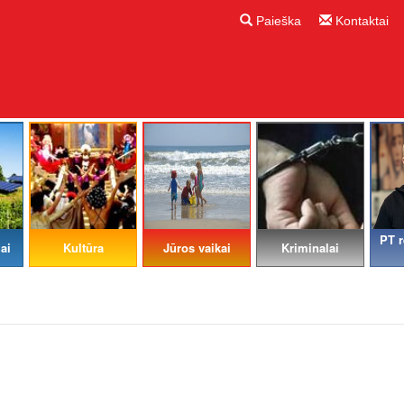
Paieška
Kontaktai
PT r
ai
Kultūra
Jūros vaikai
Kriminalai