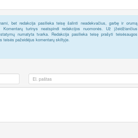
ami, bet redakcija pasilieka teisę šalinti neadekvačius, garbę ir orumą
s. Komentarų turinys neatspindi redakcijos nuomonės. Už įžeidžiančius
statymų numatyta tvarka. Redakcija pasilieka teisę prašyti teisėsaugos
us teisės pažeidėjus komentarų skiltyje.