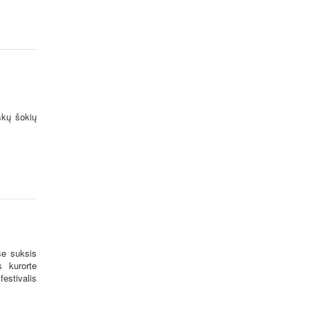
iškų šokių
se suksis
s kurorte
estivalis