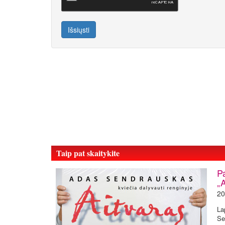
Išsiųsti
Taip pat skaitykite
P
„A
20
La
Se