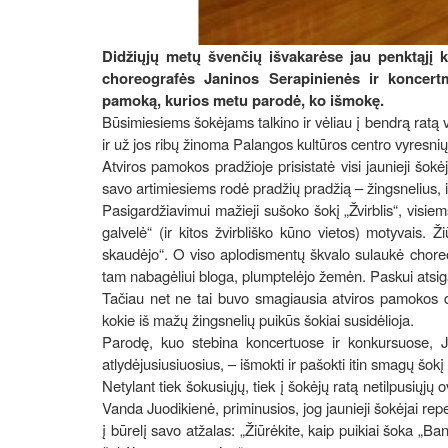
Didžiųjų metų švenčių išvakarėse jau penktąjį 
choreografės Janinos Serapinienės ir koncert
pamoką, kurios metu parodė, ko išmokę.
Būsimiesiems šokėjams talkino ir vėliau į bendrą ratą 
ir už jos ribų žinoma Palangos kultūros centro vyresnių
Atviros pamokos pradžioje prisistatė visi jaunieji šokė
savo artimiesiems rodė pradžių pradžią – žingsnelius, iš
Pasigardžiavimui mažieji sušoko šokį „Žvirblis“, visiem
galvelė“ (ir kitos žvirbliško kūno vietos) motyvais. Ži
skaudėjo“. O viso aplodismentų škvalo sulaukė choreogr
tam nabagėliui bloga, plumptelėjo žemėn. Paskui atsig
Tačiau net ne tai buvo smagiausia atviros pamokos da
kokie iš mažų žingsnelių puikūs šokiai susidėlioja.
Parodę, kuo stebina koncertuose ir konkursuose, J.
atlydėjusiusiuosius, – išmokti ir pašokti itin smagų šokį
Netylant tiek šokusiųjų, tiek į šokėjų ratą netilpusiųj
Vanda Juodikienė, priminusios, jog jaunieji šokėjai repe
į būrelį savo atžalas: „Žiūrėkite, kaip puikiai šoka „Ba