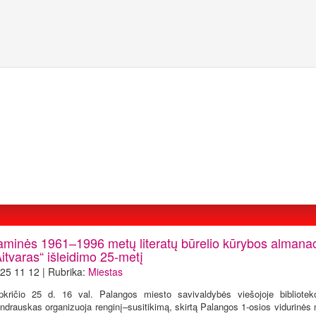
aminės 1961–1996 metų literatų būrelio kūrybos almana
itvaras“ išleidimo 25-metį
25 11 12 | Rubrika:
Miestas
pkričio 25 d. 16 val. Palangos miesto savivaldybės viešojoje bibliote
ndrauskas organizuoja renginį–susitikimą, skirtą Palangos 1-osios vidurinės