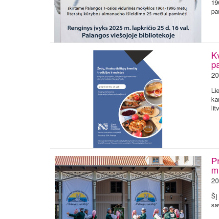
19
pa
Kv
pa
20
Li
ka
li
Pr
mi
20
Šį
sa