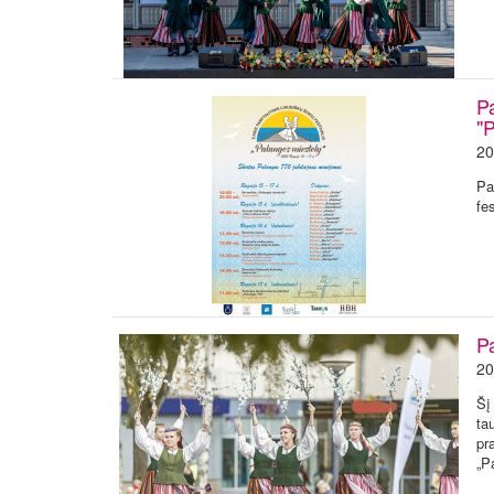
Pa
"
20
Pa
fe
Pa
20
Šį
ta
pr
„P