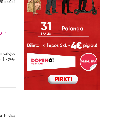
25-mečiui
 ir
 muziejus
a į žydų,
a ir visą