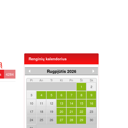
Renginių kalendorius
ą
Rugpjūtis 2026
ta
4284
Pi
An
Tr
Kt
Pn
Št
Sk
1
2
3
4
5
6
7
8
9
10
11
12
13
14
15
16
17
18
19
20
21
22
23
24
25
26
27
28
29
30