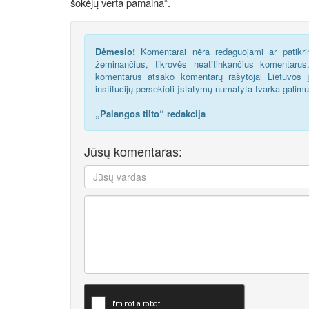
šokėjų verta pamaina“.
Dėmesio!
Komentarai nėra redaguojami ar patikrin
žeminančius, tikrovės neatitinkančius komentaru
komentarus atsako komentarų rašytojai Lietuvos į
institucijų persekioti įstatymų numatyta tvarka galim
„Palangos tilto“ redakcija
Jūsų komentaras: