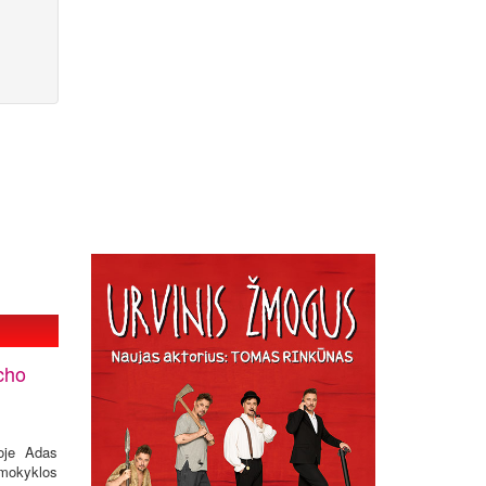
cho
koje Adas
 mokyklos