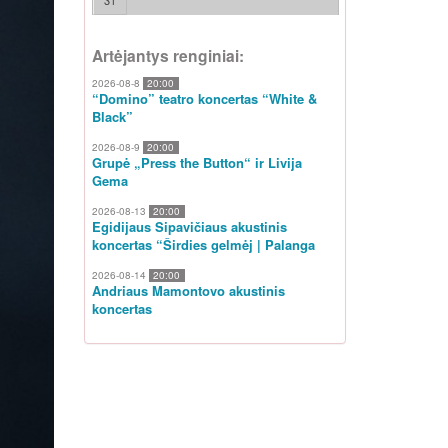
31
Artėjantys renginiai:
2026-08-8
20:00
“Domino” teatro koncertas “White &
Black”
2026-08-9
20:00
Grupė „Press the Button“ ir Livija
Gema
2026-08-13
20:00
Egidijaus Sipavičiaus akustinis
koncertas “Širdies gelmėj | Palanga
2026-08-14
20:00
Andriaus Mamontovo akustinis
koncertas