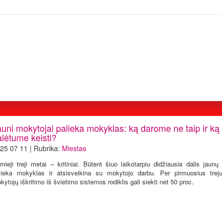
auni mokytojai palieka mokyklas: ką darome ne taip ir ką
alėtume keisti?
25 07 11 | Rubrika:
Miestas
rmieji treji metai – kritiniai. Būtent šiuo laikotarpiu didžiausia dalis jaun
lieka mokyklas ir atsisveikina su mokytojo darbu. Per pirmuosius tre
kytojų iškritimo iš švietimo sistemos rodiklis gali siekti net 50 proc.