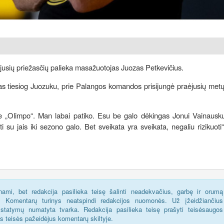
ijusių priežasčių palieka masažuotojas Juozas Petkevičius.
s tiesiog Juozuku, prie Palangos komandos prisijungė praėjusių metų
rie „Olimpo“. Man labai patiko. Esu be galo dėkingas Jonui Vainausk
ti su jais iki sezono galo. Bet sveikata yra sveikata, negaliu rizikuoti
ami, bet redakcija pasilieka teisę šalinti neadekvačius, garbę ir orumą
s. Komentarų turinys neatspindi redakcijos nuomonės. Už įžeidžiančius
statymų numatyta tvarka. Redakcija pasilieka teisę prašyti teisėsaugos
us teisės pažeidėjus komentarų skiltyje.