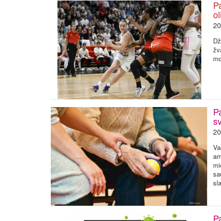
P
ol
20
Dž
žv
mo
P
s
20
Va
am
mi
sa
sl
Pa