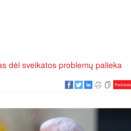
s dėl sveikatos problemų palieka
Peržiūrė