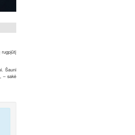
 rugpjūtį
ui. Šauni
“, – sakė