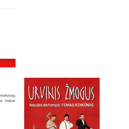
ų mokytojų
jus metus