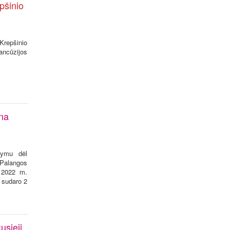
pšinio
Krepšinio
ncūzijos
ina
kymu dėl
 Palangos
o 2022 m.
 sudaro 2
usieji