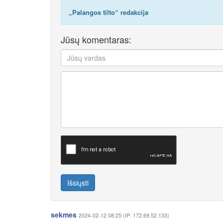
„Palangos tilto“ redakcija
Jūsų komentaras:
Išsiųsti
sekmes
2024-02-12 08:25 (IP: 172.69.52.133)