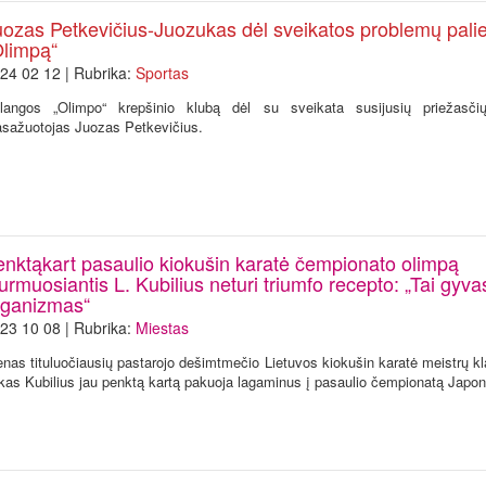
uozas Petkevičius-Juozukas dėl sveikatos problemų pali
Olimpą“
24 02 12 | Rubrika:
Sportas
langos „Olimpo“ krepšinio klubą dėl su sveikata susijusių priežasčių
sažuotojas Juozas Petkevičius.
enktąkart pasaulio kiokušin karatė čempionato olimpą
urmuosiantis L. Kubilius neturi triumfo recepto: „Tai gyva
rganizmas“
23 10 08 | Rubrika:
Miestas
enas tituluočiausių pastarojo dešimtmečio Lietuvos kiokušin karatė meistrų kl
kas Kubilius jau penktą kartą pakuoja lagaminus į pasaulio čempionatą Japoni