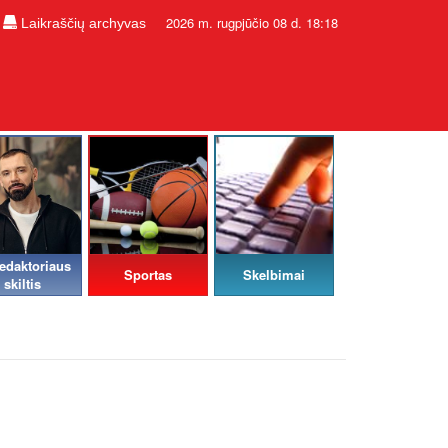
2026 m. rugpjūčio 08 d. 18:18
Laikraščių archyvas
edaktoriaus
Sportas
Skelbimai
skiltis