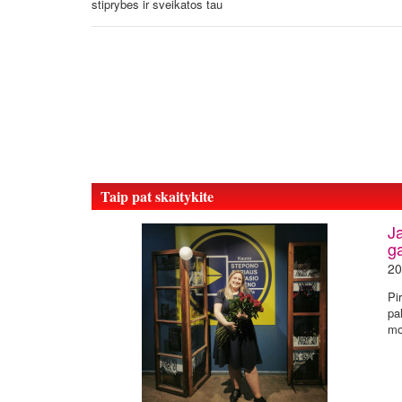
stiprybes ir sveikatos tau
Taip pat skaitykite
J
g
20
Pi
pa
mo