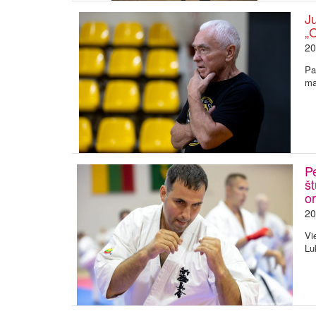
J
„
20
Pa
ma
P
št
o
20
Vi
Lu