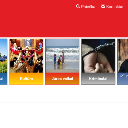
Paieška
Kontaktai
PT r
ai
Kultūra
Jūros vaikai
Kriminalai