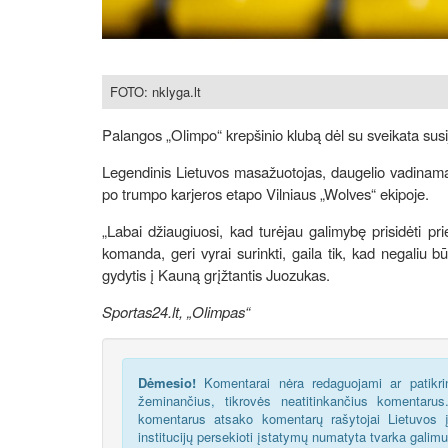
FOTO: nklyga.lt
Palangos „Olimpo“ krepšinio klubą dėl su sveikata sus
Legendinis Lietuvos masažuotojas, daugelio vadinama
po trumpo karjeros etapo Vilniaus „Wolves“ ekipoje.
„Labai džiaugiuosi, kad turėjau galimybę prisidėti p
komanda, geri vyrai surinkti, gaila tik, kad negaliu bū
gydytis į Kauną grįžtantis Juozukas.
Sportas24.lt, „Olimpas“
Dėmesio!
Komentarai nėra redaguojami ar patikrin
žeminančius, tikrovės neatitinkančius komentaru
komentarus atsako komentarų rašytojai Lietuvos į
institucijų persekioti įstatymų numatyta tvarka galim