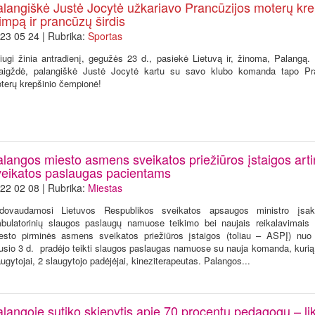
alangiškė Justė Jocytė užkariavo Prancūzijos moterų kre
impą ir prancūzų širdis
23 05 24 | Rubrika:
Sportas
iugi žinia antradienį, gegužės 23 d., pasiekė Lietuvą ir, žinoma, Palangą. 
aigždė, palangiškė Justė Jocytė kartu su savo klubo komanda tapo Pra
terų krepšinio čempionė!
alangos miesto asmens sveikatos priežiūros įstaigos art
veikatos paslaugas pacientams
22 02 08 | Rubrika:
Miestas
dovaudamosi Lietuvos Respublikos sveikatos apsaugos ministro įsa
bulatorinių slaugos paslaugų namuose teikimo bei naujais reikalavimais
esto pirminės asmens sveikatos priežiūros įstaigos (toliau – ASPĮ) nu
usio 3 d. pradėjo teikti slaugos paslaugas namuose su nauja komanda, kurią
augytojai, 2 slaugytojo padėjėjai, kineziterapeutas. Palangos...
langoje sutiko skiepytis apie 70 procentų pedagogų – lik