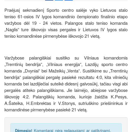
Praėjusį sekmadienį Sporto centro salėje vyko Lietuvos stalo
teniso 61-osios IV lygos komandinio čempionato finalinio etapo
varžybos dėl 19 - 24 vietos. Palangos stalo teniso komanda
„Naglis“ ture iškovojo visas pergales ir Lietuvos IV lygos stalo
teniso komandinėse pirmenybėse iškovojo 21 vietą.
Varžybose palangiškiai susitiko su Vilniaus komandomis
„Tremtinių bendrija“, „Vilniaus energija“, Lazdijų sporto centro
komanda „Dvyniai“ bei Mažeikių „Venta“. Susitikime su „Tremtinių
bendrija“ palangiškiai pergalę pasiekė rezultatu 4:0, kita vilniečių
komanda bei lazdijiečiai suteikė didesnį galvosūkį, tačiau visgi abi
pergalės atiteko palangiškiams. Jie laimėjo, abiejose varžybose
iškovoję 4:2. Palangiškių komanda, kurioje žaidžia K.Pesys,
A.Šateika, H.Embrektas ir V.Stonys, sutriuškino priešininkus ir
komandinėse pirmenybėse pasiekė 21 vietą.
Dėmesio!
Komentarai nėra redaguojami ar patikrinami,