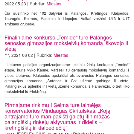
2022 05 23 | Rubrika:
Miestas
Čia susirinko net 102 dalyviai iš Palangos, Kretingos, Klaipėdos,
Tauragės, Kelmės, Raseinių ir Liepojos. Vaikai varžėsi U13 ir U17
amžiaus grupėse.
Finaliniame konkurso „Temidė“ ture Palangos
senosios gimnazijos moksleivių komanda iškovojo II
vietą
***, 2021 06 02 | Rubrika:
Miestas
Lietuvos policijos organizuojamame teisinių žinių konkurso „Temidė“
etape, kuris vyko Kaune, varžėsi 10 geriausių moksleivių komandų iš
visos Lietuvos. Klaipėdos apskričiai atstovavusios Palangos senosios
gimnazijos komanda „Antanas ir Co“ užėmė garbingą II vietą.
Palangiškius aplenkė ir I vietą užėmė komanda iš Panevėžio, o treti liko
moksleiviai iš Elektrėnų.
Pirmajame rinkimų į Seimą ture laimėjęs
konservatorius Mindaugas Skritulskas: „Koją
antrajame ture man pakišti galėtų itin mažas
palangiškių rinkėjų aktyvumas ir didelis –
kretingiškių ir klaipėdiečių“