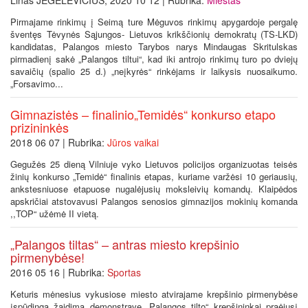
Linas JEGELEVIČIUS, 2020 10 12 | Rubrika:
Miestas
Pirmajame rinkimų į Seimą ture Mėguvos rinkimų apygardoje pergalę
šventęs Tėvynės Sąjungos- Lietuvos krikščionių demokratų (TS-LKD)
kandidatas, Palangos miesto Tarybos narys Mindaugas Skritulskas
pirmadienį sakė „Palangos tiltui“, kad iki antrojo rinkimų turo po dviejų
savaičių (spalio 25 d.) „neįkyrės“ rinkėjams ir laikysis nuosaikumo.
„Forsavimo...
Gimnazistės – finalinio„Temidės“ konkurso etapo
prizininkės
2018 06 07 | Rubrika:
Jūros vaikai
Gegužės 25 dieną Vilniuje vyko Lietuvos policijos organizuotas teisės
žinių konkurso „Temidė“ finalinis etapas, kuriame varžėsi 10 geriausių,
ankstesniuose etapuose nugalėjusių moksleivių komandų. Klaipėdos
apskričiai atstovavusi Palangos senosios gimnazijos mokinių komanda
,,TOP“ užėmė II vietą.
„Palangos tiltas“ – antras miesto krepšinio
pirmenybėse!
2016 05 16 | Rubrika:
Sportas
Keturis mėnesius vykusiose miesto atvirajame krepšinio pirmenybėse
įspūdingą žaidimą demonstravę „Palangos tilto“ krepšininkai praėjusį