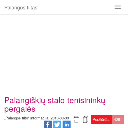
Palangos tiltas
Toggl
naviga
Palangiškių stalo tenisininkų
pergalės
„Palangos tilto“ informacija, 2010-03-30
Peržiūrėta
4251