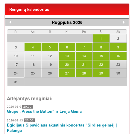
Renginių kalendorius
Rugpjūtis 2026
Pi
An
Tr
Kt
Pn
Št
Sk
1
2
3
4
5
6
7
8
9
10
11
12
13
14
15
16
17
18
19
20
21
22
23
24
25
26
27
28
29
30
31
Artėjantys renginiai:
2026-08-9
20:00
Grupė „Press the Button“ ir Livija Gema
2026-08-13
20:00
Egidijaus Sipavičiaus akustinis koncertas “Širdies gelmėj |
Palanga