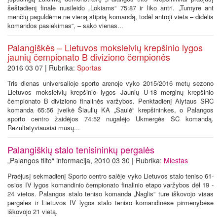
šeštadienį finale nusileido „Lokiams“ 75:87 ir liko antri. „Turnyre ant
menčių paguldėme ne vieną stiprią komandą, todėl antroji vieta – didelis
komandos pasiekimas“, – sako vienas...
Palangiškės – Lietuvos moksleivių krepšinio lygos
jaunių čempionato B diviziono čempionės
2016 03 07 | Rubrika:
Sportas
Tris dienas universalioje sporto arenoje vyko 2015/2016 metų sezono
Lietuvos moksleivių krepšinio lygos Jaunių U-18 merginų krepšinio
čempionato B diviziono finalinės varžybos. Penktadienį Alytaus SRC
komanda 65:56 įveikė Šiaulių KA „Saulė“ krepšininkes, o Palangos
sporto centro žaidėjos 74:52 nugalėjo Ukmergės SC komandą.
Rezultatyviausiai mūsų...
Palangiškių stalo tenisininkų pergalės
„Palangos tilto“ informacija, 2010 03 30 | Rubrika:
Miestas
Praėjusį sekmadienį Sporto centro salėje vyko Lietuvos stalo teniso 61-
osios IV lygos komandinio čempionato finalinio etapo varžybos dėl 19 -
24 vietos. Palangos stalo teniso komanda „Naglis“ ture iškovojo visas
pergales ir Lietuvos IV lygos stalo teniso komandinėse pirmenybėse
iškovojo 21 vietą.