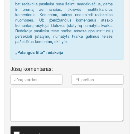
bet redakcija pasilieka teisę šalinti neadekvačius, garbę
ir orumą žeminančius, tikrovės neatitinkančius
komentarus. Komentarų turinys neatspindi redakcijos
nuomonės. Už įžeidžiančius komentarus atsako
komentarų rašytojai Lietuvos įstatymų numatyta tvarka.
Redakcija pasilieka teisę prašyti teisėsaugos institucijų
persekioti įstatymų numatyta tvarka galimus teisės
pažeidėjus komentarų skiltyje.
„Palangos tilto“ redakcija
Jūsų komentaras: