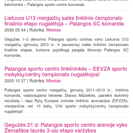
šeimininkė – Palangos sporto centro komanda.
Lietuvos U13 mergaičių salės tinklinio čempionato
finalinio etapo nugalėtoja – Palangos SC komanda
2026 05 04 | Rubrika:
Miestas
Gegužės 1–2 dienomis Palangos sporto centras vyko Lietuvos U13
mergaičių (gimusių 2013 m. ir jaunesnių) salės tinklinio čempionato
finalinis etapas, kuriame įspūdingą pergalę iškovojo Palangos SC
komanda.
Palangos sporto centro tinklininkės – EEVZA sporto
mokyklų/centrų čempionato nugalėtojos!
2025 10 27 | Rubrika:
Miestas
Palangos sporto centro mergaičių, gimusių 2011–2013 m., tinklinio
komanda, vadovaujama trenerės Dianos Mažeikės, pasiekė išskirtinį
rezultatą – tapo Rytų Europos zoninės tinklinio asociacijos (EEVZA),
vienijančios net 10 šalių, U16 sporto mokyklų/centrų čempionato
nugalėtoja!
Gegužės 21 d. Palangos sporto centro arenoje vyko
Žemaitijos taurės 3-ojo etapo varžybos