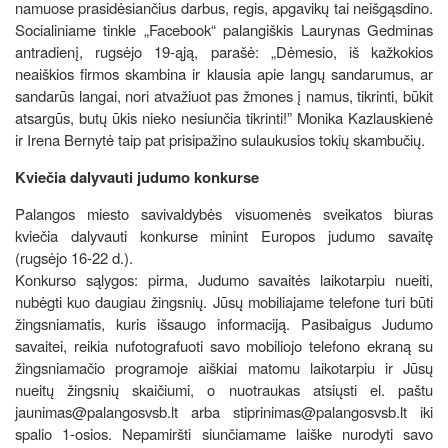
namuose prasidėsiančius darbus, regis, apgavikų tai neišgąsdino.
Socialiniame tinkle „Facebook“ palangiškis Laurynas Gedminas
antradienį, rugsėjo 19-ąją, parašė: „Dėmesio, iš kažkokios
neaiškios firmos skambina ir klausia apie langų sandarumus, ar
sandarūs langai, nori atvažiuot pas žmones į namus, tikrinti, būkit
atsargūs, butų ūkis nieko nesiunčia tikrinti!” Monika Kazlauskienė
ir Irena Bernytė taip pat prisipažino sulaukusios tokių skambučių.
Kviečia dalyvauti judumo konkurse
Palangos miesto savivaldybės visuomenės sveikatos biuras
kviečia dalyvauti konkurse minint Europos judumo savaitę
(rugsėjo 16-22 d.).
Konkurso sąlygos: pirma, Judumo savaitės laikotarpiu nueiti,
nubėgti kuo daugiau žingsnių. Jūsų mobiliajame telefone turi būti
žingsniamatis, kuris išsaugo informaciją. Pasibaigus Judumo
savaitei, reikia nufotografuoti savo mobiliojo telefono ekraną su
žingsniamačio programoje aiškiai matomu laikotarpiu ir Jūsų
nueitų žingsnių skaičiumi, o nuotraukas atsiųsti el. paštu
jaunimas@palangosvsb.lt arba stiprinimas@palangosvsb.lt iki
spalio 1-osios. Nepamiršti siunčiamame laiške nurodyti savo