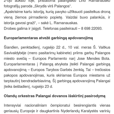
2-ojo aukšto fojė, pristatoma palangiškio Lino Ramanausko
fotografijų paroda „Skrydis virš Palangos“.
„Apskrisime kartu istoriją, kurią pavyko užfiksuoti pasitelkus droną
vieną žiemos pirmadienio popietę. Vaizdai buvo palankūs, ir
istorija gavosi graži“, – sakė L. Ramanauskas.
Drobes galima ir įsigyti. Telefonas pasiteirauti – 8 698 22093.
Europarlamentaras atvežė garbingą apdovanojimą
Šiandien, penktadienį, rugsėjo 22 d., 10 val. meras Š. Vaitkus
Savivaldybėje (mero pasitarimų kabinete) priims garbų Palangos
miesto svečią – Europos Parlamento narį Jose Mendes Bota.
Europarlamentaras į Palangą atvyksta įteikti Palangai garbingą
apdovanojimą – Europos Tarybos Garbės ženklą. Tai – trečiosios
pakopos apdovanojimas, kuris skiriamas Europos miestams už
tarptautinį bendradarbiavimą. Šį garbingą apdovanojimą Palangai
įteiks šeštadienį, rugsėjo 23 d.
Olandų orkestras Palangai dovanos išskirtinį pasirodymą
Intensyviai nacionaliniam čempionatui besirengiantis vienas
geriausių Europoje ir daugkartinis Nyderlandų Karalystės varinių