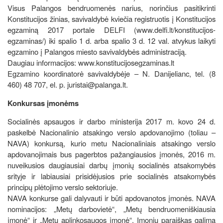
Visus Palangos bendruomenės narius, norinčius pasitikrinti
Konstitucijos žinias, savivaldybė kviečia registruotis į Konstitucijos
egzaminą 2017 portale DELFI (www.delfi.lt/konstitucijos-
egzaminas/) iki spalio 1 d. arba spalio 3 d. 12 val. atvykus laikyti
egzamino į Palangos miesto savivaldybės administraciją.
Daugiau informacijos: www.konstitucijosegzaminas.lt
Egzamino koordinatorė savivaldybėje – N. Danijelianc, tel. (8
460) 48 707, el. p. juristai@palanga.lt.
Konkursas įmonėms
Socialinės apsaugos ir darbo ministerija 2017 m. kovo 24 d.
paskelbė Nacionalinio atsakingo verslo apdovanojimo (toliau –
NAVA) konkursą, kurio metu Nacionaliniais atsakingo verslo
apdovanojimais bus pagerbtos pažangiausios įmonės, 2016 m.
nuveikusios daugiausiai darbų įmonių socialinės atsakomybės
srityje ir labiausiai prisidėjusios prie socialinės atsakomybės
principų plėtojimo verslo sektoriuje.
NAVA konkurse gali dalyvauti ir būti apdovanotos įmonės. NAVA
nominacijos: „Metų darbovietė“, „Metų bendruomeniškiausia
įmonė“ ir „Metų aplinkosaugos įmonė“. Įmonių paraiškas galima