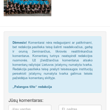
Dėmesio!
Komentarai nėra redaguojami ar patikrinami,
bet redakcija pasilieka teisę šalinti neadekvačius, garbę
ir orumą žeminančius, tikrovės neatitinkančius
komentarus. Komentarų turinys neatspindi redakcijos
nuomonės. Už įžeidžiančius komentarus atsako
komentarų rašytojai Lietuvos įstatymų numatyta tvarka.
Redakcija pasilieka teisę prašyti teisėsaugos institucijų
persekioti įstatymų numatyta tvarka galimus teisės
pažeidėjus komentarų skiltyje.
„Palangos tilto“ redakcija
Jūsų komentaras: