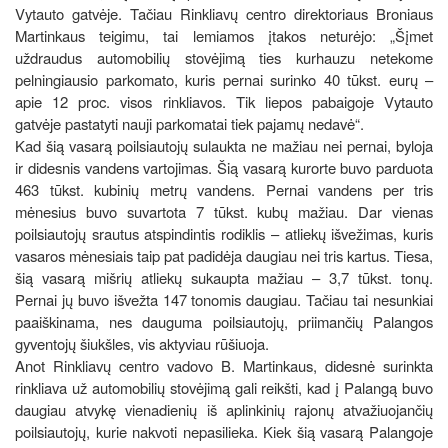
Vytauto gatvėje. Tačiau Rinkliavų centro direktoriaus Broniaus
Martinkaus teigimu, tai lemiamos įtakos neturėjo: „Šįmet
uždraudus automobilių stovėjimą ties kurhauzu netekome
pelningiausio parkomato, kuris pernai surinko 40 tūkst. eurų –
apie 12 proc. visos rinkliavos. Tik liepos pabaigoje Vytauto
gatvėje pastatyti nauji parkomatai tiek pajamų nedavė“.
Kad šią vasarą poilsiautojų sulaukta ne mažiau nei pernai, byloja
ir didesnis vandens vartojimas. Šią vasarą kurorte buvo parduota
463 tūkst. kubinių metrų vandens. Pernai vandens per tris
mėnesius buvo suvartota 7 tūkst. kubų mažiau. Dar vienas
poilsiautojų srautus atspindintis rodiklis – atliekų išvežimas, kuris
vasaros mėnesiais taip pat padidėja daugiau nei tris kartus. Tiesa,
šią vasarą mišrių atliekų sukaupta mažiau – 3,7 tūkst. tonų.
Pernai jų buvo išvežta 147 tonomis daugiau. Tačiau tai nesunkiai
paaiškinama, nes dauguma poilsiautojų, priimančių Palangos
gyventojų šiukšles, vis aktyviau rūšiuoja.
Anot Rinkliavų centro vadovo B. Martinkaus, didesnė surinkta
rinkliava už automobilių stovėjimą gali reikšti, kad į Palangą buvo
daugiau atvykę vienadienių iš aplinkinių rajonų atvažiuojančių
poilsiautojų, kurie nakvoti nepasilieka. Kiek šią vasarą Palangoje