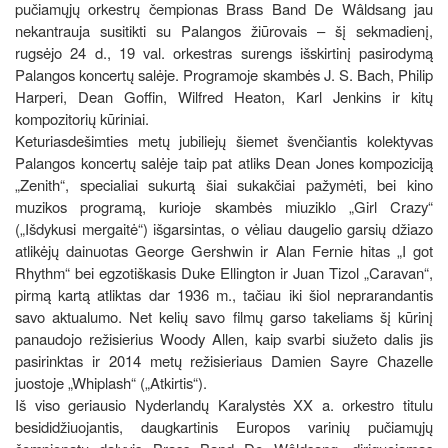
pučiamųjų orkestrų čempionas Brass Band De Wâldsang jau
nekantrauja susitikti su Palangos žiūrovais – šį sekmadienį,
rugsėjo 24 d., 19 val. orkestras surengs išskirtinį pasirodymą
Palangos koncertų salėje. Programoje skambės J. S. Bach, Philip
Harperi, Dean Goffin, Wilfred Heaton, Karl Jenkins ir kitų
kompozitorių kūriniai.
Keturiasdešimties metų jubiliejų šiemet švenčiantis kolektyvas
Palangos koncertų salėje taip pat atliks Dean Jones kompoziciją
„Zenith“, specialiai sukurtą šiai sukakčiai pažymėti, bei kino
muzikos programą, kurioje skambės miuziklo „Girl Crazy“
(„Išdykusi mergaitė“) išgarsintas, o vėliau daugelio garsių džiazo
atlikėjų dainuotas George Gershwin ir Alan Fernie hitas „I got
Rhythm“ bei egzotiškasis Duke Ellington ir Juan Tizol „Caravan“,
pirmą kartą atliktas dar 1936 m., tačiau iki šiol neprarandantis
savo aktualumo. Net kelių savo filmų garso takeliams šį kūrinį
panaudojo režisierius Woody Allen, kaip svarbi siužeto dalis jis
pasirinktas ir 2014 metų režisieriaus Damien Sayre Chazelle
juostoje „Whiplash“ („Atkirtis“).
Iš viso geriausio Nyderlandų Karalystės XX a. orkestro titulu
besididžiuojantis, daugkartinis Europos varinių pučiamųjų