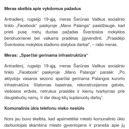
Meras skelbia apie vykdomus pažadus
Antradienį, rugsėjo 19-ąją, meras Šarūnas Vaitkus socialinio
tinklo „Facebook“ paskyroje „Mano Palanga“ pasidžiaugė, kad
prieš pusę metų duotas pažadas Šventosios mokyklos
bendruomenei bei vaikams pradėtas įgyvendinti. „Prasidėjo
Šventosios mokyklos stadiono statybos darbai”, – rašo meras.
Meras: „Sparčiai gerinama infrastruktūra“
Antradienį, rugsėjo 19-ąją, meras Šarūnas Vaitkus socialinio
tinklo „Facebook“ paskyroje „Mano Palanga“ parašė: „Po
aktyviojo vasaros sezono sparčiai gerinama Palangos kurorto
infrastruktūra. Statomas baseinas, rekonstruojamos gatvės,
viešosios erdvės, netrukus prasidės ir kiemų tvarkymas prie
daugiabučių namų. Ir dar daug kitų suplanuotų darbų“.
Komunalinis ūkis telefonu nieko nesiūlo
Nors jau buvo skelbta, kad apsimetėliai miesto komunalinio ūkio
darbuotojais skambina miesto gyventojams ir praneša apie jų