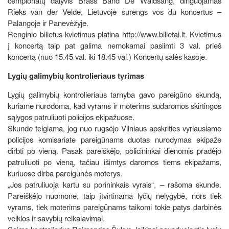
čempionatų dalyvis Brass Band De Wâldsang, diriguojamas
Rieks van der Velde, Lietuvoje surengs vos du koncertus –
Palangoje ir Panevėžyje.
Renginio bilietus-kvietimus platina http://www.bilietai.lt. Kvietimus
į koncertą taip pat galima nemokamai pasiimti 3 val. prieš
koncertą (nuo 15.45 val. iki 18.45 val.) Koncertų salės kasoje.
Lygių galimybių kontrolieriaus tyrimas
Lygių galimybių kontrolieriaus tarnyba gavo pareigūno skundą,
kuriame nurodoma, kad vyrams ir moterims sudaromos skirtingos
sąlygos patruliuoti policijos ekipažuose.
Skunde teigiama, jog nuo rugsėjo Vilniaus apskrities vyriausiame
policijos komisariate pareigūnams duotas nurodymas ekipaže
dirbti po vieną. Pasak pareiškėjo, policininkai dienomis pradėjo
patruliuoti po vieną, tačiau išimtys daromos tiems ekipažams,
kuriuose dirba pareigūnės moterys.
„Jos patruliuoja kartu su porininkais vyrais“, – rašoma skunde.
Pareiškėjo nuomone, taip įtvirtinama lyčių nelygybė, nors tiek
vyrams, tiek moterims pareigūnams taikomi tokie patys darbinės
veiklos ir savybių reikalavimai.