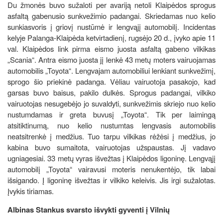
Du žmonės buvo sužaloti per avariją netoli Klaipėdos sprogus
asfaltą gabenusio sunkvežimio padangai. Skriedamas nuo kelio
sunkiasvoris į griovį nustūmė ir lengvąjį automobilį. Incidentas
kelyje Palanga-Klaipėda ketvirtadienį, rugsėjo 20 d., įvyko apie 11
val. Klaipėdos link pirma eismo juosta asfaltą gabeno vilkikas
„Scania“. Antra eismo juosta jį lenkė 43 metų moters vairuojamas
automobilis „Toyota“. Lengvajam automobiliui lenkiant sunkvežimį,
sprogo šio priekinė padanga. Vėliau vairuotoja pasakojo, kad
garsas buvo baisus, pakilo dulkės. Sprogus padangai, vilkiko
vairuotojas nesugebėjo jo suvaldyti, sunkvežimis skriejo nuo kelio
nustumdamas ir greta buvusį „Toyota“. Tik per laimingą
atsitiktinumą, nuo kelio nustumtas lengvasis automobilis
neatsitrenkė į medžius. Tuo tarpu vilkikas rėžėsi į medžius, jo
kabina buvo sumaitota, vairuotojas užspaustas. Jį vadavo
ugniagesiai. 33 metų vyras išvežtas į Klaipėdos ligoninę. Lengvąjį
automobilį „Toyota“ vairavusi moteris nenukentėjo, tik labai
išsigando. Į ligoninę išvežtas ir vilkiko keleivis. Jis irgi sužalotas.
Įvykis tiriamas.
Albinas Stankus svarsto išvykti gyventi į Vilnių