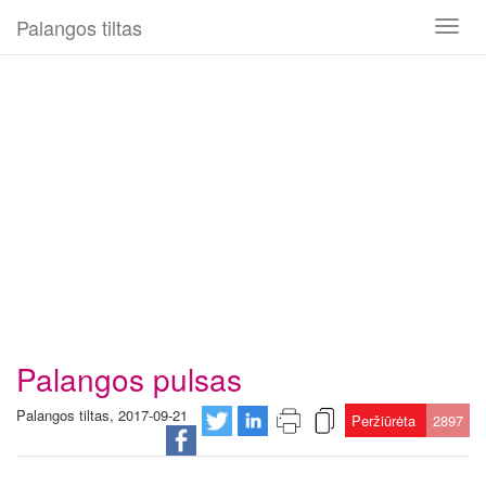
Palangos tiltas
Toggl
naviga
Palangos pulsas
Palangos tiltas, 2017-09-21
Peržiūrėta
2897