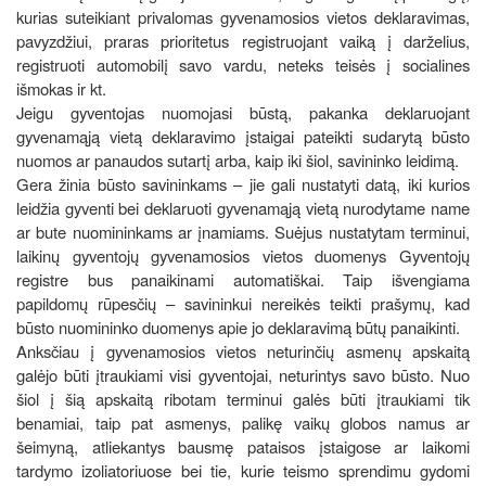
kurias suteikiant privalomas gyvenamosios vietos deklaravimas,
pavyzdžiui, praras prioritetus registruojant vaiką į darželius,
registruoti automobilį savo vardu, neteks teisės į socialines
išmokas ir kt.
Jeigu gyventojas nuomojasi būstą, pakanka deklaruojant
gyvenamąją vietą deklaravimo įstaigai pateikti sudarytą būsto
nuomos ar panaudos sutartį arba, kaip iki šiol, savininko leidimą.
Gera žinia būsto savininkams – jie gali nustatyti datą, iki kurios
leidžia gyventi bei deklaruoti gyvenamąją vietą nurodytame name
ar bute nuomininkams ar įnamiams. Suėjus nustatytam terminui,
laikinų gyventojų gyvenamosios vietos duomenys Gyventojų
registre bus panaikinami automatiškai. Taip išvengiama
papildomų rūpesčių – savininkui nereikės teikti prašymų, kad
būsto nuomininko duomenys apie jo deklaravimą būtų panaikinti.
Anksčiau į gyvenamosios vietos neturinčių asmenų apskaitą
galėjo būti įtraukiami visi gyventojai, neturintys savo būsto. Nuo
šiol į šią apskaitą ribotam terminui galės būti įtraukiami tik
benamiai, taip pat asmenys, palikę vaikų globos namus ar
šeimyną, atliekantys bausmę pataisos įstaigose ar laikomi
tardymo izoliatoriuose bei tie, kurie teismo sprendimu gydomi