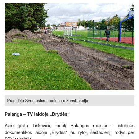
Prasidėjo Šventosios stadiono rekonstrukcija
Palanga – TV laidoje „Brydės“
Apie grafų Tiškevičių indėlį Palangos miestui – istorinės
dokumentikos laidoje „Brydės“ jau rytoj, šeštadienį, rodys per
BTV televiziją.