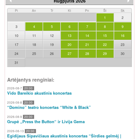
Rugpjūtis 2026
Pi
An
Tr
Kt
Pn
Št
Sk
1
2
3
4
5
6
7
8
9
10
11
12
13
14
15
16
17
18
19
20
21
22
23
24
25
26
27
28
29
30
31
Artėjantys renginiai:
2026-08-7
20:00
Vido Bareikio akustinis koncertas
2026-08-8
20:00
“Domino” teatro koncertas “White & Black”
2026-08-9
20:00
Grupė „Press the Button“ ir Livija Gema
2026-08-13
20:00
Egidijaus Sipavičiaus akustinis koncertas “Širdies gelmėj |