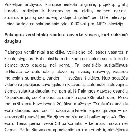
Vokietijos archyvus, kuriuose ieškota originalių projektų, grafų
kurorto tradicijas ir bendravimą su didikų šeimos nariais,
sužinosite jau šį šeštadienį laidoje „Brydės“ per BTV televiziją.
Laida kartojama sekmadienio rytą 10.30 val. per INFO televiziją.
Palangos verslininkų raudos: apverkė vasarą, kuri sukrovė
daugiau
Palangos verslininkai tradiciškai verkšleno dėl šaltos vasaros ir
klientų stygiaus. Bet statistika rodo, kad poilsiautojų šiame kurorte
šiemet buvo daugiau nei pernai. Tai paaiškėjo suskaičiavus
rinkliavas už automobilių stovėjimą, svečių nakvynę, vasaros
mėnesiais sunaudotą vandenį ir išvežtas šiukšles. Nuo gegužės
vidurio iki praėjusio savaitgalio rinkliavos už automobilių stovėjimą
šiemet sulaukta daugiau nei pernai. Iš Palangos gatvėse esančių
42 parkomatų per 4 mėnesius surinkta apie 385 tūkst. eurų. Prieš
metus ši suma buvo beveik 20 tūkst. mažesnė. Trimis tūkstančiais
eurų daugiau uždirbo ir mokama aikštelė Rąžės gatvėje – už
automobilių stovėjimą čia šįmet poilsiautojai paliko apie 40 tūkst.
eurų. Tiesa, pernai veikė 38 parkomatai – keturiais mažiau nei
šiemet. Be to, šią vasarą apmokestintas ir automobilių stovėjimas