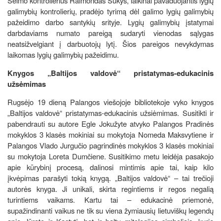
Seimo kontrolierius Raimondas Šukys, laikinai pavaduojantis lygių
galimybių kontrolierių, pradėjo tyrimą dėl galimo lygių galimybių
pažeidimo darbo santykių srityje. Lygių galimybių įstatymai
darbdaviams numato pareigą sudaryti vienodas sąlygas
neatsižvelgiant į darbuotojų lytį. Šios pareigos nevykdymas
laikomas lygių galimybių pažeidimu.
Knygos „Baltijos valdovė“ pristatymas-edukacinis
užsėmimas
Rugsėjo 19 dieną Palangos viešojoje bibliotekoje vyko knygos
„Baltijos valdovė“ pristatymas-edukacinis užsiėmimas. Susitikti ir
pabendrauti su autore Egle Jokužyte atvyko Palangos Pradinės
mokyklos 3 klasės mokiniai su mokytoja Nomeda Maksvytiene ir
Palangos Vlado Jurgučio pagrindinės mokyklos 3 klasės mokiniai
su mokytoja Loreta Dumčiene. Susitikimo metu leidėja pasakojo
apie kūrybinį procesą, dalinosi mintimis apie tai, kaip kilo
įkvėpimas parašyti tokią knygą. „Baltijos valdovė“ – tai trečioji
autorės knyga. Ji unikali, skirta regintiems ir regos negalią
turintiems vaikams. Kartu tai – edukacinė priemonė,
supažindinanti vaikus ne tik su viena žymiausių lietuviškų legendų