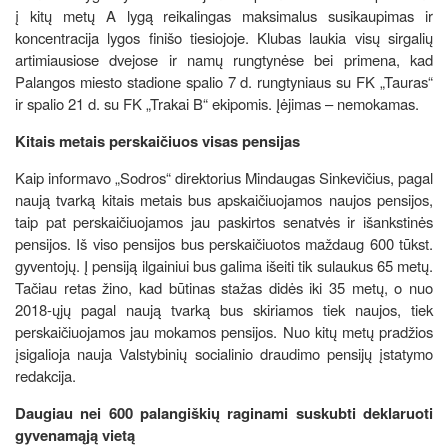
į kitų metų A lygą reikalingas maksimalus susikaupimas ir
koncentracija lygos finišo tiesiojoje. Klubas laukia visų sirgalių
artimiausiose dvejose ir namų rungtynėse bei primena, kad
Palangos miesto stadione spalio 7 d. rungtyniaus su FK „Tauras“
ir spalio 21 d. su FK „Trakai B“ ekipomis. Įėjimas – nemokamas.
Kitais metais perskaičiuos visas pensijas
Kaip informavo „Sodros“ direktorius Mindaugas Sinkevičius, pagal
naują tvarką kitais metais bus apskaičiuojamos naujos pensijos,
taip pat perskaičiuojamos jau paskirtos senatvės ir išankstinės
pensijos. Iš viso pensijos bus perskaičiuotos maždaug 600 tūkst.
gyventojų. Į pensiją ilgainiui bus galima išeiti tik sulaukus 65 metų.
Tačiau retas žino, kad būtinas stažas didės iki 35 metų, o nuo
2018-ųjų pagal naują tvarką bus skiriamos tiek naujos, tiek
perskaičiuojamos jau mokamos pensijos. Nuo kitų metų pradžios
įsigalioja nauja Valstybinių socialinio draudimo pensijų įstatymo
redakcija.
Daugiau nei 600 palangiškių raginami suskubti deklaruoti
gyvenamąją vietą