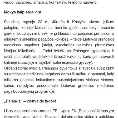
vardo, pavardės, amžiaus, kontaktinio telefono numerio.
Mokys kaip atgaivinti
Šiandien, rugsėjo 22 d., Jūratės ir Kastyčio skvere įsikurs
palapinė, kurioje kiekvienas norintis galės pasimokyti pradinio
gaivinimo. „Gaivinimo sėkmė priklauso nuo pačiomis pirmosiomis
minutėmis suteiktos pagalbos kokybės, – teigė Lietuvos greitosios
medicinos pagalbos įstaigų asociacijos valdybos pirmininkas
Nerijus Mikelionis. – Todėl kviečiame Palangos gyventojus ir
svečius stabtelti, skirti laiko ir išmokti veiksmų, kurie gali praversti
kritinėje situacijoje ir išgelbėti šalia esančiojo gyvybę“.
Organizatoriai kviečia Palangos gyventojus ir svečius susipažinti
su greitosios medicinos pagalbos darbu iš arčiau ir pamatyti, kaip
teikiama pagalba imituotiems nukentėjusiems viešose vietose,
kurios nurodytos pridedamoje Lietuvos greitosios medicinos
pagalbos žaidynių programoje.
„Palanga“ – vienvaldė lyderė
Likus vos penkiems turams LFF I lygoje FK „Palangos“ klubas yra
vienvaldis lygos lyderis. Kovojant dėl pirmosios vietos ir patekimo