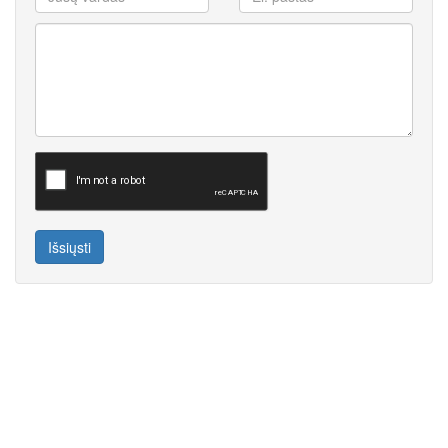
Išsiųsti