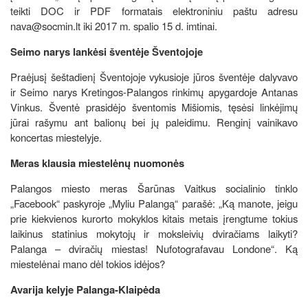
teikti DOC ir PDF formatais elektroniniu paštu adresu
nava@socmin.lt iki 2017 m. spalio 15 d. imtinai.
Seimo narys lankėsi šventėje Šventojoje
Praėjusį šeštadienį Šventojoje vykusioje jūros šventėje dalyvavo
ir Seimo narys Kretingos-Palangos rinkimų apygardoje Antanas
Vinkus. Šventė prasidėjo šventomis Mišiomis, tęsėsi linkėjimų
jūrai rašymu ant balionų bei jų paleidimu. Renginį vainikavo
koncertas miestelyje.
Meras klausia miestelėnų nuomonės
Palangos miesto meras Šarūnas Vaitkus socialinio tinklo
„Facebook“ paskyroje „Myliu Palangą“ parašė: „Ką manote, jeigu
prie kiekvienos kurorto mokyklos kitais metais įrengtume tokius
laikinus statinius mokytojų ir moksleivių dviračiams laikyti?
Palanga – dviračių miestas! Nufotografavau Londone“. Ką
miestelėnai mano dėl tokios idėjos?
Avarija kelyje Palanga-Klaipėda