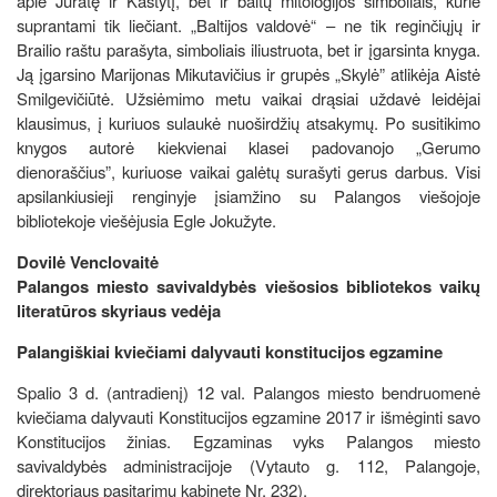
apie Jūratę ir Kastytį, bet ir baltų mitologijos simboliais, kurie
suprantami tik liečiant. „Baltijos valdovė“ – ne tik reginčiųjų ir
Brailio raštu parašyta, simboliais iliustruota, bet ir įgarsinta knyga.
Ją įgarsino Marijonas Mikutavičius ir grupės „Skylė” atlikėja Aistė
Smilgevičiūtė. Užsiėmimo metu vaikai drąsiai uždavė leidėjai
klausimus, į kuriuos sulaukė nuoširdžių atsakymų. Po susitikimo
knygos autorė kiekvienai klasei padovanojo „Gerumo
dienoraščius”, kuriuose vaikai galėtų surašyti gerus darbus. Visi
apsilankiusieji renginyje įsiamžino su Palangos viešojoje
bibliotekoje viešėjusia Egle Jokužyte.
Dovilė Venclovaitė
Palangos miesto savivaldybės viešosios bibliotekos vaikų
literatūros skyriaus vedėja
Palangiškiai kviečiami dalyvauti konstitucijos egzamine
Spalio 3 d. (antradienį) 12 val. Palangos miesto bendruomenė
kviečiama dalyvauti Konstitucijos egzamine 2017 ir išmėginti savo
Konstitucijos žinias. Egzaminas vyks Palangos miesto
savivaldybės administracijoje (Vytauto g. 112, Palangoje,
direktoriaus pasitarimų kabinete Nr. 232).