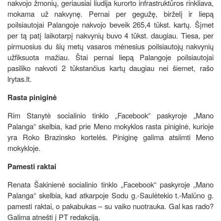
nakvojo žmonių, geriausiai liudija kurorto infrastruktūros rinkliava,
mokama už nakvynę. Pernai per gegužę, birželį ir liepą
poilsiautojai Palangoje nakvojo beveik 265,4 tūkst. kartų. Šįmet
per tą patį laikotarpį nakvynių buvo 4 tūkst. daugiau. Tiesa, per
pirmuosius du šių metų vasaros mėnesius poilsiautojų nakvynių
užfiksuota mažiau. Štai pernai liepą Palangoje poilsiautojai
pasiliko nakvoti 2 tūkstančius kartų daugiau nei šiemet, rašo
lrytas.lt.
Rasta piniginė
Rim Stanytė socialinio tinklo „Facebook“ paskyroje „Mano
Palanga“ skelbia, kad prie Meno mokyklos rasta piniginė, kurioje
yra Roko Brazinsko kortelės. Piniginę galima atsiimti Meno
mokykloje.
Pamesti raktai
Renata Šakinienė socialinio tinklo „Facebook“ paskyroje „Mano
Palanga“ skelbia, kad atkarpoje Sodu g.-Saulėtekio t.-Malūno g.
pamesti raktai, o pakabukas – su vaiko nuotrauka. Gal kas rado?
Galima atnešti į PT redakciją.