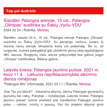
Taip pat skaitykite
Šiandien Palangos arenoje, 15 val., Palangos
„Olimpas“ susitinka su Šakių „Vyčiu-VDU“
2024 02 24 | Rubrika:
Miestas
Šiandien, vasario 24 d., 15 val., Palangos arenoje Palangos „Olimpas“
susitinka su Šakių „Vyčiu-VDU“. Su pavojingu varžovu, kuriam šį
sezoną namų arenoje olimpiečiai kartą yra pralaimėję. Be to, tai
rungtynės, kuriose palangiškiai gali užsitikrinti pirmą vietą reguliariajame
NKL sezone. Rungtynių metu arenos prekyvietėje bus galima įsigyti
„Olimpas“ marškinėlius. Bilietus galima...
Laisvės šviesa: Palangos jaunimo pulsas. 2021 m.
kovo 11 d. - Lietuvos nepriklausomybės atkūrimo
dienos minėjimas
"Palangos tilto" informacija, 2021 03 11 | Rubrika:
Miestas
„Kas Tau yra laisvė?“ - klausiame aktyvių, įdomių Palangoje gyvenančių
jaunuolių bei vaikų. Parodoje – instaliacijoje „Laisvės šviesa: Palangos
jaunimo pulsas“ norime prisiliesti prie šiandieninio Palangos jaunimo
pulso – veiklos, minčių ir jausmų. Visi šio projekto dalyviai gimė