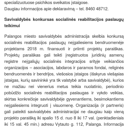
specializuotuose psichikos sveikatos įstaigose.
Daugiau informacijos apie deklaravimą – tel. 8460 48712.
Savivaldybės konkursas socialinės reabilitacijos paslaugų
teikimui
Palangos miesto savivaldybės administracija skelbia konkursą
socialinės reabilitacijos paslaugų neįgaliesiems bendruomenėje
projektams 2018 m. finansuoti ir priimti projektų paraiškas.
Projektų paraiškas gali teikti įregistruotos juridinių asmenų
registre neįgaliųjų socialinės integracijos srityje veikiančios
organizacijos – asociacijos, labdaros ir paramos fondai, religinės
bendruomenės ir bendrijos, viešosios įstaigos (išskyrus viešąsias
įstaigas, kurių savininkė yra tik valstybė arba savivaldybė), kurios
ne mažiau nei vienerius metus teikia nuolatinio, periodinio
pobūdžio socialinės reabilitacijos paslaugas ir vykdo veiklas,
skirtas konkrečioje savivaldybėje gyvenantiems, besimokantiems
neįgaliesiems integruoti į visuomenę. Organizacija (ir partneris)
gali pateikti savivaldybės administracijai ne daugiau kaip vieną
projekto paraišką iki spalio 15 d. nuo 8 iki 17 val. (penktadieniais
iki 15 val. 45 min.) adresu Vytauto g. 112, Palanga. Informacija