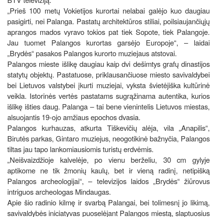
„Prieš 100 metų Vokietijos kurortai nelabai galėjo kuo daugiau
pasigirti, nei Palanga. Pastatų architektūros stiliai, poilsiaujančiųjų
aprangos mados vyravo tokios pat tiek Sopote, tiek Palangoje.
Jau tuomet Palangos kurortas garsėjo Europoje“, – laidai
„Brydės“ pasakos Palangos kurorto muziejaus atstovai.
Palangos mieste išlikę daugiau kaip dvi dešimtys grafų dinastijos
statytų objektų. Pastatuose, priklausančiuose miesto savivaldybei
bei Lietuvos valstybei įkurti muziejai, vyksta švietėjiška kultūrinė
veikla. Istorinės vertės pastatams sugrąžinama autentika, kurios
išlikę išties daug. Palanga – tai bene vienintelis Lietuvos miestas,
alsuojantis 19-ojo amžiaus epochos dvasia.
Palangos kurhauzas, atkurta Tiškevičių alėja, vila „Anapilis“,
Birutės parkas, Gintaro muziejus, neogotikinė bažnyčia, Palangos
tiltas jau tapo lankomiausiomis turistų erdvėmis.
„Neišvaizdžioje kalvelėje, po vienu berželiu, 30 cm gylyje
aptikome ne tik žmonių kaulų, bet ir vieną radinį, netipišką
Palangos archeologijai“, – televizijos laidos „Brydės“ žiūrovus
intriguos archeologas Mindaugas.
Apie šio radinio kilmę ir svarbą Palangai, bei tolimesnį jo likimą,
savivaldybės iniciatyvas puoselėjant Palangos miestą, slaptuosius