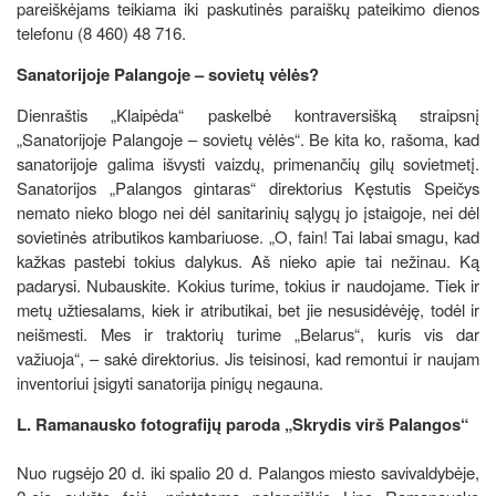
pareiškėjams teikiama iki paskutinės paraiškų pateikimo dienos
telefonu (8 460) 48 716.
Sanatorijoje Palangoje – sovietų vėlės?
Dienraštis „Klaipėda“ paskelbė kontraversišką straipsnį
„Sanatorijoje Palangoje – sovietų vėlės“. Be kita ko, rašoma, kad
sanatorijoje galima išvysti vaizdų, primenančių gilų sovietmetį.
Sanatorijos „Palangos gintaras“ direktorius Kęstutis Speičys
nemato nieko blogo nei dėl sanitarinių sąlygų jo įstaigoje, nei dėl
sovietinės atributikos kambariuose. „O, fain! Tai labai smagu, kad
kažkas pastebi tokius dalykus. Aš nieko apie tai nežinau. Ką
padarysi. Nubauskite. Kokius turime, tokius ir naudojame. Tiek ir
metų užtiesalams, kiek ir atributikai, bet jie nesusidėvėję, todėl ir
neišmesti. Mes ir traktorių turime „Belarus“, kuris vis dar
važiuoja“, – sakė direktorius. Jis teisinosi, kad remontui ir naujam
inventoriui įsigyti sanatorija pinigų negauna.
L. Ramanausko fotografijų paroda „Skrydis virš Palangos“
Nuo rugsėjo 20 d. iki spalio 20 d. Palangos miesto savivaldybėje,