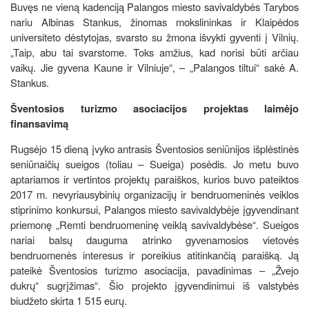
Buvęs ne vieną kadenciją Palangos miesto savivaldybės Tarybos
nariu Albinas Stankus, žinomas mokslininkas ir Klaipėdos
universiteto dėstytojas, svarsto su žmona išvykti gyventi į Vilnių.
„Taip, abu tai svarstome. Toks amžius, kad norisi būti arčiau
vaikų. Jie gyvena Kaune ir Vilniuje“, – „Palangos tiltui“ sakė A.
Stankus.
Šventosios turizmo asociacijos projektas laimėjo
finansavimą
Rugsėjo 15 dieną įvyko antrasis Šventosios seniūnijos išplėstinės
seniūnaičių sueigos (toliau – Sueiga) posėdis. Jo metu buvo
aptariamos ir vertintos projektų paraiškos, kurios buvo pateiktos
2017 m. nevyriausybinių organizacijų ir bendruomeninės veiklos
stiprinimo konkursui, Palangos miesto savivaldybėje įgyvendinant
priemonę „Remti bendruomeninę veiklą savivaldybėse“. Sueigos
nariai balsų dauguma atrinko gyvenamosios vietovės
bendruomenės interesus ir poreikius atitinkančią paraišką. Ją
pateikė Šventosios turizmo asociacija, pavadinimas – „Žvejo
dukrų“ sugrįžimas“. Šio projekto įgyvendinimui iš valstybės
biudžeto skirta 1 515 eurų.