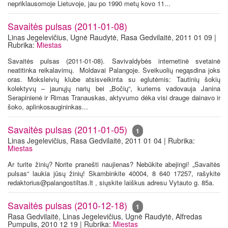
nepriklausomoje Lietuvoje, jau po 1990 metų kovo 11...
Savaitės pulsas (2011-01-08)
Linas Jegelevičius, Ugnė Raudytė, Rasa Gedvilaitė, 2011 01 09 |
Rubrika:
Miestas
Savaitės pulsas (2011-01-08). Savivaldybės internetinė svetainė
neatitinka reikalavimų. Moldavai Palangoje. Sveikuolių negąsdina joks
oras. Moksleivių klube atsisveikinta su eglutėmis: Tautinių šokių
kolektyvų – jaunųjų narių bei „Bočių“, kuriems vadovauja Janina
Serapinienė ir Rimas Tranauskas, aktyvumo dėka visi drauge dainavo ir
šoko, aplinkosaugininkas...
Savaitės pulsas (2011-01-05)
1
Linas Jegelevičius, Rasa Gedvilaitė, 2011 01 04 | Rubrika:
Miestas
Ar turite žinių? Norite pranešti naujienas? Nebūkite abejingi! „Savaitės
pulsas“ laukia jūsų žinių! Skambinkite 40004, 8 640 17257, rašykite
redaktorius@palangostiltas.lt , siųskite laiškus adresu Vytauto g. 85a.
Savaitės pulsas (2010-12-18)
1
Rasa Gedvilaitė, Linas Jegelevičius, Ugnė Raudytė, Alfredas
Pumpulis, 2010 12 19 | Rubrika:
Miestas