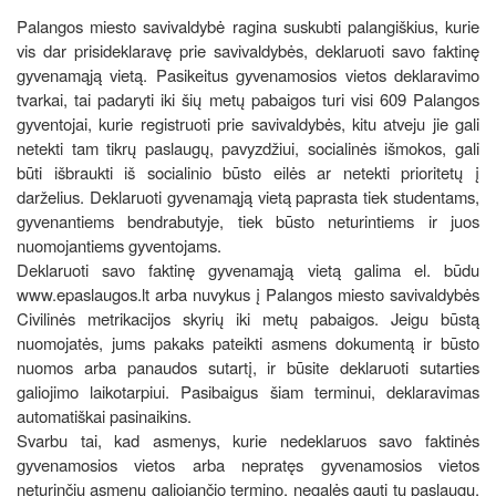
Palangos miesto savivaldybė ragina suskubti palangiškius, kurie
vis dar prisideklaravę prie savivaldybės, deklaruoti savo faktinę
gyvenamąją vietą. Pasikeitus gyvenamosios vietos deklaravimo
tvarkai, tai padaryti iki šių metų pabaigos turi visi 609 Palangos
gyventojai, kurie registruoti prie savivaldybės, kitu atveju jie gali
netekti tam tikrų paslaugų, pavyzdžiui, socialinės išmokos, gali
būti išbraukti iš socialinio būsto eilės ar netekti prioritetų į
darželius. Deklaruoti gyvenamąją vietą paprasta tiek studentams,
gyvenantiems bendrabutyje, tiek būsto neturintiems ir juos
nuomojantiems gyventojams.
Deklaruoti savo faktinę gyvenamąją vietą galima el. būdu
www.epaslaugos.lt arba nuvykus į Palangos miesto savivaldybės
Civilinės metrikacijos skyrių iki metų pabaigos. Jeigu būstą
nuomojatės, jums pakaks pateikti asmens dokumentą ir būsto
nuomos arba panaudos sutartį, ir būsite deklaruoti sutarties
galiojimo laikotarpiui. Pasibaigus šiam terminui, deklaravimas
automatiškai pasinaikins.
Svarbu tai, kad asmenys, kurie nedeklaruos savo faktinės
gyvenamosios vietos arba nepratęs gyvenamosios vietos
neturinčių asmenų galiojančio termino, negalės gauti tų paslaugų,