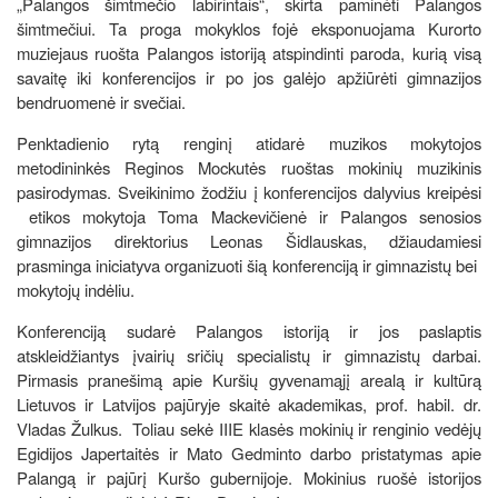
„Palangos šimtmečio labirintais“, skirta paminėti Palangos
šimtmečiui. Ta proga mokyklos fojė eksponuojama Kurorto
muziejaus ruošta Palangos istoriją atspindinti paroda, kurią visą
savaitę iki konferencijos ir po jos galėjo apžiūrėti gimnazijos
bendruomenė ir svečiai.
Penktadienio rytą renginį atidarė muzikos mokytojos
metodininkės Reginos Mockutės ruoštas mokinių muzikinis
pasirodymas. Sveikinimo žodžiu į konferencijos dalyvius kreipėsi
etikos mokytoja Toma Mackevičienė ir Palangos senosios
gimnazijos direktorius Leonas Šidlauskas, džiaudamiesi
prasminga iniciatyva organizuoti šią konferenciją ir gimnazistų bei
mokytojų indėliu.
Konferenciją sudarė Palangos istoriją ir jos paslaptis
atskleidžiantys įvairių sričių specialistų ir gimnazistų darbai.
Pirmasis pranešimą apie Kuršių gyvenamąjį arealą ir kultūrą
Lietuvos ir Latvijos pajūryje skaitė akademikas, prof. habil. dr.
Vladas Žulkus. Toliau sekė IIIE klasės mokinių ir renginio vedėjų
Egidijos Japertaitės ir Mato Gedminto darbo pristatymas apie
Palangą ir pajūrį Kuršo gubernijoje. Mokinius ruošė istorijos