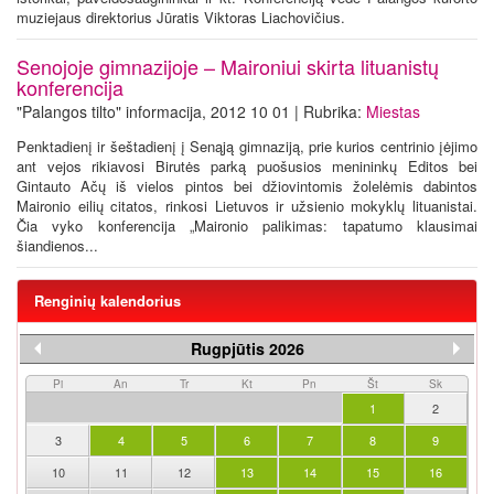
muziejaus direktorius Jūratis Viktoras Liachovičius.
Senojoje gimnazijoje – Maironiui skirta lituanistų
konferencija
"Palangos tilto" informacija, 2012 10 01 | Rubrika:
Miestas
Penktadienį ir šeštadienį į Senąją gimnaziją, prie kurios centrinio įėjimo
ant vejos rikiavosi Birutės parką puošusios menininkų Editos bei
Gintauto Ačų iš vielos pintos bei džiovintomis žolelėmis dabintos
Maironio eilių citatos, rinkosi Lietuvos ir užsienio mokyklų lituanistai.
Čia vyko konferencija „Maironio palikimas: tapatumo klausimai
šiandienos...
Renginių kalendorius
Rugpjūtis 2026
Pi
An
Tr
Kt
Pn
Št
Sk
1
2
3
4
5
6
7
8
9
10
11
12
13
14
15
16