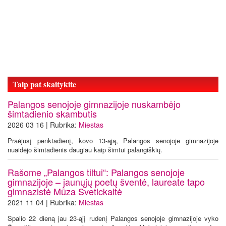
Taip pat skaitykite
Palangos senojoje gimnazijoje nuskambėjo
šimtadienio skambutis
2026 03 16 | Rubrika:
Miestas
Praėjusį penktadienį, kovo 13-ąją, Palangos senojoje gimnazijoje
nuaidėjo šimtadienis daugiau kaip šimtui palangiškių.
Rašome „Palangos tiltui“: Palangos senojoje
gimnazijoje – jaunųjų poetų šventė, laureate tapo
gimnazistė Mūza Svetickaitė
2021 11 04 | Rubrika:
Miestas
Spalio 22 dieną jau 23-ąjį rudenį Palangos senojoje gimnazijoje vyko