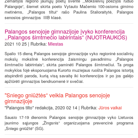
Žemaitijos regiono jaunųjų poetų šventė ,,Moksleivių poezijos ruduo
Palangoje“, šiemet skirta poeto Vytauto Mačernio 100-osioms gimimo
metinėms, „Palangos tiltui“ rašo Paulina Stalioraitytė, Palangos
senosios gimnazijos IIIB klasė.
Palangos senojoje gimnazijoje įvyko konferencija
,,Palangos šimtmečio labirintais“ (NUOTRAUKOS)
2021 10 25 | Rubrika:
Miestas
Spalio 15 dieną Palangos senojoje gimnazijoje vyko regioninė socialinių
mokslų mokslinė konferencija žaismingu pavadinimu „Palangos
šimtmečio labirintais“, skirta paminėti Palangos šimtmečiui. Ta proga
mokyklos fojė eksponuojama Kurorto muziejaus ruošta Palangos istoriją
atspindinti paroda, kurią visą savaitę iki konferencijos ir po jos galėjo
apžiūrėti gimnazijos bendruomenė ir svečiai.
"Sniego gniūžtės“ veikla Palangos senojoje
gimnazijoje
"Palangos tilto" redakcija, 2020 02 14 | Rubrika:
Jūros vaikai
Sausio 17-19 dienomis Palangos senojoje gimnazijoje vyko Lietuvos
jaunimo sąjungos „Žingsnis“ organizuojama prevencinė programa
„Sniego gniūžtė“ (SG).