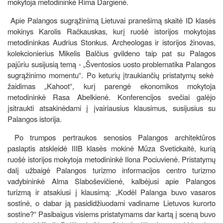
mokytoja metodininkė Rima Dargienė.
Apie Palangos sugrąžinimą Lietuvai pranešimą skaitė ID klasės
mokinys Karolis Račkauskas, kurį ruošė istorijos mokytojas
metodininkas Audrius Stonkus. Archeologas ir istorijos žinovas,
kolekcionierius Mikelis Balčius gvildeno taip pat su Palagos
pajūriu susijusią temą - „Šventosios uosto problematika Palangos
sugrąžinimo momentu“. Po keturių įtraukiančių pristatymų sekė
žaidimas „Kahoot“, kurį parengė ekonomikos mokytoja
metodininkė Rasa Abelkienė. Konferencijos svečiai galėjo
įsitraukti atsakinėdami į įvairiausius klausimus, susijusius su
Palangos istorija.
Po trumpos pertraukos senosios Palangos architektūros
paslaptis atskleidė IIIB klasės mokinė Mūza Svetickaitė, kurią
ruošė istorijos mokytoja metodininkė Ilona Pociuvienė. Pristatymų
dalį užbaigė Palangos turizmo informacijos centro turizmo
vadybininkė Alma Slaboševičienė, kalbėjusi apie Palangos
turizmą ir atsakiusi į klausimą: „Kodėl Palanga buvo vasaros
sostinė, o dabar ją pasididžiuodami vadiname Lietuvos kurorto
sostine?“ Pasibaigus visiems pristatymams dar kartą į sceną buvo