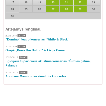
17
18
19
20
21
22
23
24
25
26
27
28
29
30
31
Artėjantys renginiai:
2026-08-8
20:00
“Domino” teatro koncertas “White & Black”
2026-08-9
20:00
Grupė „Press the Button“ ir Livija Gema
2026-08-13
20:00
Egidijaus Sipavičiaus akustinis koncertas “Širdies gelmėj |
Palanga
2026-08-14
20:00
Andriaus Mamontovo akustinis koncertas