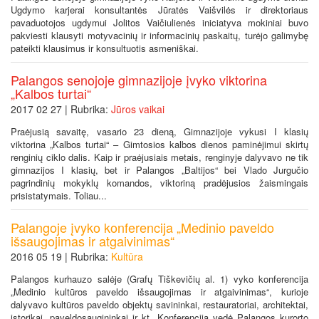
Ugdymo karjerai konsultantės Jūratės Vaišvilės ir direktoriaus
pavaduotojos ugdymui Jolitos Vaičiulienės iniciatyva mokiniai buvo
pakviesti klausyti motyvacinių ir informacinių paskaitų, turėjo galimybę
pateikti klausimus ir konsultuotis asmeniškai.
Palangos senojoje gimnazijoje įvyko viktorina
„Kalbos turtai“
2017 02 27 | Rubrika:
Jūros vaikai
Praėjusią savaitę, vasario 23 dieną, Gimnazijoje vykusi I klasių
viktorina „Kalbos turtai“ – Gimtosios kalbos dienos paminėjimui skirtų
renginių ciklo dalis. Kaip ir praėjusiais metais, renginyje dalyvavo ne tik
gimnazijos I klasių, bet ir Palangos „Baltijos“ bei Vlado Jurgučio
pagrindinių mokyklų komandos, viktoriną pradėjusios žaismingais
prisistatymais. Toliau...
Palangoje įvyko konferencija „Medinio paveldo
išsaugojimas ir atgaivinimas“
2016 05 19 | Rubrika:
Kultūra
Palangos kurhauzo salėje (Grafų Tiškevičių al. 1) vyko konferencija
„Medinio kultūros paveldo išsaugojimas ir atgaivinimas“, kurioje
dalyvavo kultūros paveldo objektų savininkai, restauratoriai, architektai,
istorikai, paveldosaugininkai ir kt. Konferenciją vedė Palangos kurorto