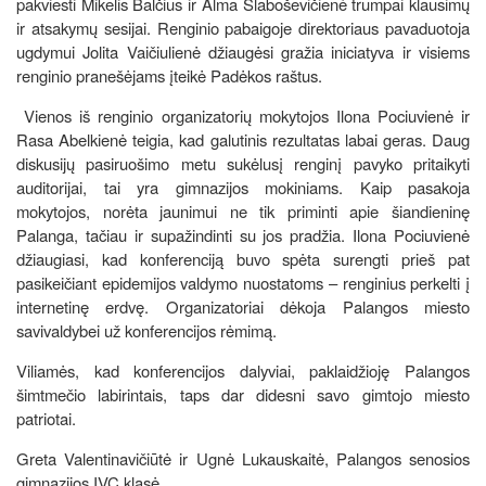
pakviesti Mikelis Balčius ir Alma Slaboševičienė trumpai klausimų
ir atsakymų sesijai. Renginio pabaigoje direktoriaus pavaduotoja
ugdymui Jolita Vaičiulienė džiaugėsi gražia iniciatyva ir visiems
renginio pranešėjams įteikė Padėkos raštus.
Vienos iš renginio organizatorių mokytojos Ilona Pociuvienė ir
Rasa Abelkienė teigia, kad galutinis rezultatas labai geras. Daug
diskusijų pasiruošimo metu sukėlusį renginį pavyko pritaikyti
auditorijai, tai yra gimnazijos mokiniams. Kaip pasakoja
mokytojos, norėta jaunimui ne tik priminti apie šiandieninę
Palanga, tačiau ir supažindinti su jos pradžia. Ilona Pociuvienė
džiaugiasi, kad konferenciją buvo spėta surengti prieš pat
pasikeičiant epidemijos valdymo nuostatoms – renginius perkelti į
internetinę erdvę. Organizatoriai dėkoja Palangos miesto
savivaldybei už konferencijos rėmimą.
Viliamės, kad konferencijos dalyviai, paklaidžioję Palangos
šimtmečio labirintais, taps dar didesni savo gimtojo miesto
patriotai.
Greta Valentinavičiūtė ir Ugnė Lukauskaitė, Palangos senosios
gimnazijos IVC klasė