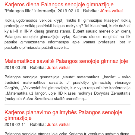
Karjeros diena Palangos senojoje gimnazijoje
"Palangos tilto" informacija, 2019 02 10 | Rubrika:
Jūros vaikai
Kokią ugdomosios veiklos kryptį rinktis III gimnazijos klasėje? Kokią
profesiją ar veiklą pasirinkti baigus mokyklą? Tai klausimai, kurie dažnai
kyla I-II ir III-IV klasių gimnazistams. Būtent sausio mėnesio 24 dieną
Palangos senojoje gimnazijoje vykę Karjeros dienos renginiai ne tik
pateikė gimnazistams informacijos apie įvairias profesijas, bet ir
paskatino pirmiausia pažinti save ir...
Matematikos savaitė Palangos senojoje gimnazijoje
2018 03 29 | Rubrika:
Jūros vaikai
Palangos senojoje gimnazijoje „siautė“ matematikos ,,bacila“ – vyko
tradicinė matematikos savaitė. Ji prasidėjo gimnazistų viešnage
Gargždų ,,Vaivorykštės“ gimnazijoje, kur vyko respublikinė konferencija
,,Matematika už lango”. Joje IID klasės mokinys Dovydas Žemaitaitis
(mokytoja Aušra Ševeliova) skaitė pranešimą...
Karjeros planavimo galimybės Palangos senojoje
gimnazijoje
2018 02 11 | Rubrika:
Jūros vaikai
Palangos senojoje gimnazijoje vyko Karjeros ir verslumo ugdymo diena.