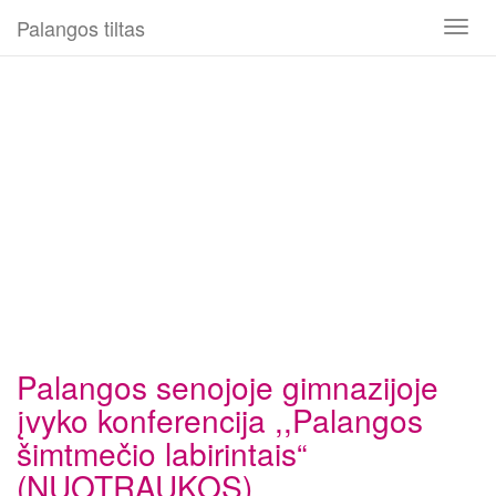
Palangos tiltas
Toggl
naviga
Palangos senojoje gimnazijoje
įvyko konferencija ,,Palangos
šimtmečio labirintais“
(NUOTRAUKOS)