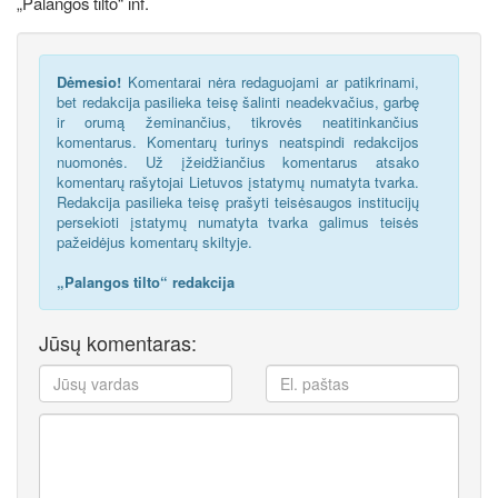
„Palangos tilto“ inf.
Dėmesio!
Komentarai nėra redaguojami ar patikrinami,
bet redakcija pasilieka teisę šalinti neadekvačius, garbę
ir orumą žeminančius, tikrovės neatitinkančius
komentarus. Komentarų turinys neatspindi redakcijos
nuomonės. Už įžeidžiančius komentarus atsako
komentarų rašytojai Lietuvos įstatymų numatyta tvarka.
Redakcija pasilieka teisę prašyti teisėsaugos institucijų
persekioti įstatymų numatyta tvarka galimus teisės
pažeidėjus komentarų skiltyje.
„Palangos tilto“ redakcija
Jūsų komentaras: