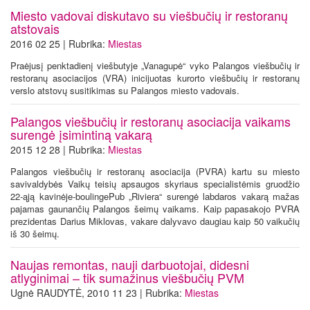
Miesto vadovai diskutavo su viešbučių ir restoranų
atstovais
2016 02 25 | Rubrika:
Miestas
Praėjusį penktadienį viešbutyje „Vanagupė“ vyko Palangos viešbučių ir
restoranų asociacijos (VRA) inicijuotas kurorto viešbučių ir restoranų
verslo atstovų susitikimas su Palangos miesto vadovais.
Palangos viešbučių ir restoranų asociacija vaikams
surengė įsimintiną vakarą
2015 12 28 | Rubrika:
Miestas
Palangos viešbučių ir restoranų asociacija (PVRA) kartu su miesto
savivaldybės Vaikų teisių apsaugos skyriaus specialistėmis gruodžio
22-ąją kavinėje-boulingePub „Riviera“ surengė labdaros vakarą mažas
pajamas gaunančių Palangos šeimų vaikams. Kaip papasakojo PVRA
prezidentas Darius Miklovas, vakare dalyvavo daugiau kaip 50 vaikučių
iš 30 šeimų.
Naujas remontas, nauji darbuotojai, didesni
atlyginimai – tik sumažinus viešbučių PVM
Ugnė RAUDYTĖ, 2010 11 23 | Rubrika:
Miestas