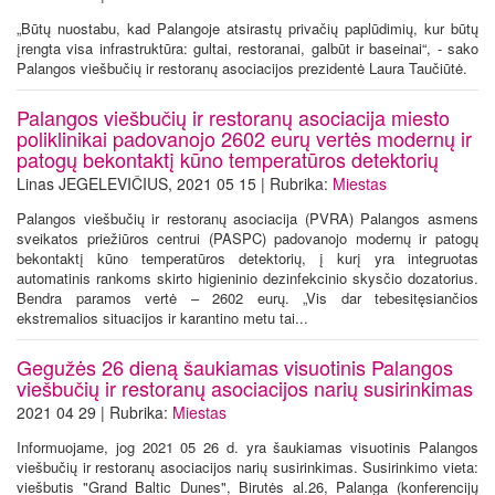
„Būtų nuostabu, kad Palangoje atsirastų privačių paplūdimių, kur būtų
įrengta visa infrastruktūra: gultai, restoranai, galbūt ir baseinai“, - sako
Palangos viešbučių ir restoranų asociacijos prezidentė Laura Taučiūtė.
Palangos viešbučių ir restoranų asociacija miesto
poliklinikai padovanojo 2602 eurų vertės modernų ir
patogų bekontaktį kūno temperatūros detektorių
Linas JEGELEVIČIUS, 2021 05 15 | Rubrika:
Miestas
Palangos viešbučių ir restoranų asociacija (PVRA) Palangos asmens
sveikatos priežiūros centrui (PASPC) padovanojo modernų ir patogų
bekontaktį kūno temperatūros detektorių, į kurį yra integruotas
automatinis rankoms skirto higieninio dezinfekcinio skysčio dozatorius.
Bendra paramos vertė – 2602 eurų. „Vis dar tebesitęsiančios
ekstremalios situacijos ir karantino metu tai...
Gegužės 26 dieną šaukiamas visuotinis Palangos
viešbučių ir restoranų asociacijos narių susirinkimas
2021 04 29 | Rubrika:
Miestas
Informuojame, jog 2021 05 26 d. yra šaukiamas visuotinis Palangos
viešbučių ir restoranų asociacijos narių susirinkimas. Susirinkimo vieta:
viešbutis "Grand Baltic Dunes", Birutės al.26, Palanga (konferencijų