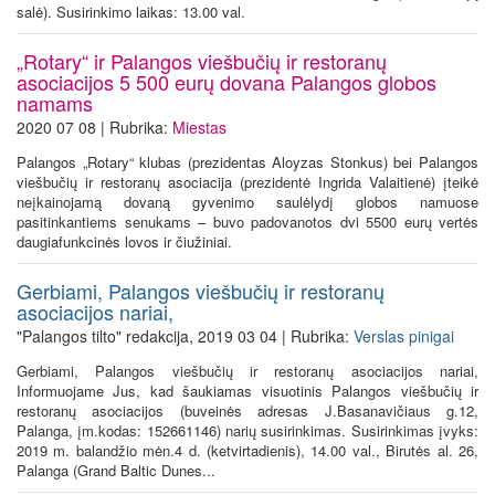
salė). Susirinkimo laikas: 13.00 val.
„Rotary“ ir Palangos viešbučių ir restoranų
asociacijos 5 500 eurų dovana Palangos globos
namams
2020 07 08 | Rubrika:
Miestas
Palangos „Rotary“ klubas (prezidentas Aloyzas Stonkus) bei Palangos
viešbučių ir restoranų asociacija (prezidentė Ingrida Valaitienė) įteikė
neįkainojamą dovaną gyvenimo saulėlydį globos namuose
pasitinkantiems senukams – buvo padovanotos dvi 5500 eurų vertės
daugiafunkcinės lovos ir čiužiniai.
Gerbiami, Palangos viešbučių ir restoranų
asociacijos nariai,
"Palangos tilto" redakcija, 2019 03 04 | Rubrika:
Verslas pinigai
Gerbiami, Palangos viešbučių ir restoranų asociacijos nariai,
Informuojame Jus, kad šaukiamas visuotinis Palangos viešbučių ir
restoranų asociacijos (buveinės adresas J.Basanavičiaus g.12,
Palanga, įm.kodas: 152661146) narių susirinkimas. Susirinkimas įvyks:
2019 m. balandžio mėn.4 d. (ketvirtadienis), 14.00 val., Birutės al. 26,
Palanga (Grand Baltic Dunes...