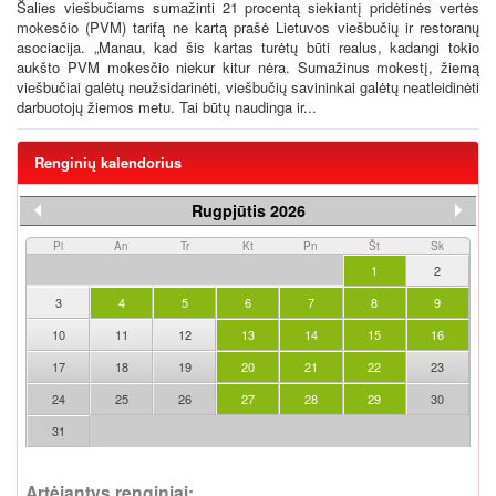
Šalies viešbučiams sumažinti 21 procentą siekiantį pridėtinės vertės
mokesčio (PVM) tarifą ne kartą prašė Lietuvos viešbučių ir restoranų
asociacija. „Manau, kad šis kartas turėtų būti realus, kadangi tokio
aukšto PVM mokesčio niekur kitur nėra. Sumažinus mokestį, žiemą
viešbučiai galėtų neužsidarinėti, viešbučių savininkai galėtų neatleidinėti
darbuotojų žiemos metu. Tai būtų naudinga ir...
Renginių kalendorius
Rugpjūtis 2026
Pi
An
Tr
Kt
Pn
Št
Sk
1
2
3
4
5
6
7
8
9
10
11
12
13
14
15
16
17
18
19
20
21
22
23
24
25
26
27
28
29
30
31
Artėjantys renginiai: