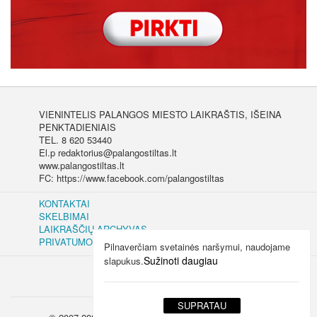
VIENINTELIS PALANGOS MIESTO LAIKRAŠTIS, IŠEINA
PENKTADIENIAIS
TEL. 8 620 53440
El.p redaktorius@palangostiltas.lt
www.palangostiltas.lt
FC: https://www.facebook.com/palangostiltas
KONTAKTAI
SKELBIMAI
LAIKRAŠČIŲ ARCHYVAS
PRIVATUMO IR SLAPUKŲ POLITIKA
Pilnaverčiam svetainės naršymui, naudojame
Sužinoti daugiau
slapukus.
SUPRATAU