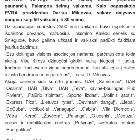
gaunančių Palangos šeimų vaikams. Kaip papasakojo
PVRA prezidentas Darius Miklovas, vakare dalyvavo
daugiau kaip 50 vaikučių iš 30 šeimų.
Už asociacijos surinktus 2500 eurų vaikams buvo nupirktos ir
išdalintos dovanos, mažuosius linksmino Kalėdų senelis su
Snieguole, buvo galima užkąsti ir vaikiškai padūkti žaidžiant
įvairius žaidimus.
„Esu dėkingas visiems asociacijos nariams, parėmusiems tokią
akciją. Visų širdys džiaugėsi girdint vaikų klegesį ir juoką.
Įrodėme, kad esame viena bendruomenė, kuri atsiliepia į dalies
miesto bendruomenės poreikius“, – sakė D. Miklovas.
Akciją parėmė šios kurorto įmonės: UAB „Samsonas“, UAB
„Osama“, UAB „Titva“, UAB „Teva“, kavinė-boulingas Pub
„Riviera“, „Pajūrio žibintas“, „Sporto lizdas“, „Molinis ąsotis“,
„Express Pica“, „Lietuvos rytas“, „Devintam danguj“, „Liepa“,
„DeCuba“, viešbučiai „Vanagupė“, „Gabija“, „Vila Diemedis“,
„Vėtra“, „Kerpė“, „Žuvėdra“, „Palanga“, „Gluosnis“, „Medūza“,
poilsio ir reabilitacijos centras „Pušynas“, sveikatos centras
„Energetikas“.