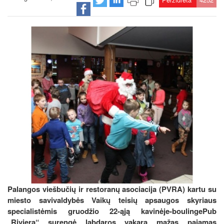
Palangos viešbučių ir restoranų asociacija (PVRA) kartu su
miesto savivaldybės Vaikų teisių apsaugos skyriaus
specialistėmis gruodžio 22-ąją kavinėje-boulingePub
„Riviera“ surengė labdaros vakarą mažas pajamas