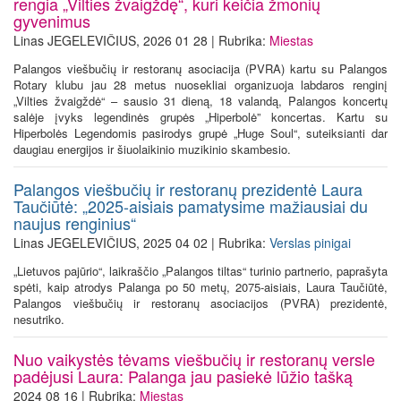
rengia „Vilties žvaigždę“, kuri keičia žmonių
gyvenimus
Linas JEGELEVIČIUS, 2026 01 28 | Rubrika:
Miestas
Palangos viešbučių ir restoranų asociacija (PVRA) kartu su Palangos
Rotary klubu jau 28 metus nuosekliai organizuoja labdaros renginį
„Vilties žvaigždė“ – sausio 31 dieną, 18 valandą, Palangos koncertų
salėje įvyks legendinės grupės „Hiperbolė” koncertas. Kartu su
Hiperbolės Legendomis pasirodys grupė „Huge Soul“, suteiksianti dar
daugiau energijos ir šiuolaikinio muzikinio skambesio.
Palangos viešbučių ir restoranų prezidentė Laura
Taučiūtė: „2025-aisiais pamatysime mažiausiai du
naujus renginius“
Linas JEGELEVIČIUS, 2025 04 02 | Rubrika:
Verslas pinigai
„Lietuvos pajūrio“, laikraščio „Palangos tiltas“ turinio partnerio, paprašyta
spėti, kaip atrodys Palanga po 50 metų, 2075-aisiais, Laura Taučiūtė,
Palangos viešbučių ir restoranų asociacijos (PVRA) prezidentė,
nesutriko.
Nuo vaikystės tėvams viešbučių ir restoranų versle
padėjusi Laura: Palanga jau pasiekė lūžio tašką
2024 08 16 | Rubrika:
Miestas