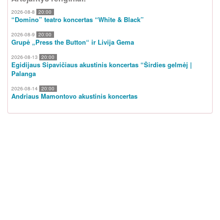
2026-08-8
20:00
“Domino” teatro koncertas “White & Black”
2026-08-9
20:00
Grupė „Press the Button“ ir Livija Gema
2026-08-13
20:00
Egidijaus Sipavičiaus akustinis koncertas “Širdies gelmėj |
Palanga
2026-08-14
20:00
Andriaus Mamontovo akustinis koncertas