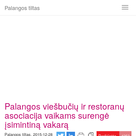
Palangos tiltas
Toggl
naviga
Palangos viešbučių ir restoranų
asociacija vaikams surengė
įsimintiną vakarą
Palangos tiltas, 2015-12-28
Peržiūrėta
4252