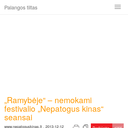
Palangos tiltas
Toggl
naviga
„Ramybėje“ – nemokami
festivalio „Nepatogus kinas“
seansai
www.nepatoguskinas.lt , 2013-12-12
Peržiūrėta
4355