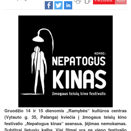
Gruodžio 14 ir 15 dienomis „Ramybės“ kultūros centras
(Vytauto g. 35, Palanga) kviečia į žmogaus teisių kino
festivalio „Nepatogus kinas“ seansus. Įėjimas nemokamas.
Subtitrai lietuvių kalba. Visi filmai yra ne vieno festivalio