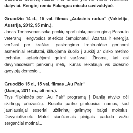
dalyviai. Renginį remia Palangos miesto savivaldybė.
Gruodžio 14 d., 15 val. filmas „Auksinis ruduo“ (Vokietija,
Austrija, 2012, 95 min.).
Janas Tenhavenas seka penkių sportininkų pasirengimą Pasaulio
veteranų lengvosios atletikos čempionatui. Azartas ir energija
veržiasi per kraštus, pasirengimo treniruotėse gerinami
asmeniniai rezultatai, šlifuojama šuolio į aukštį ar disko metimo
technika, aptarinėjami galimi varžovai. Žinoma, kai esi
devyniasdešimt penkerių metų, kūnas reikalauja vis didesnio
gydytojų dėmesio...
Gruodžio 15 d., 15 val. filmas „Au Pair“
(Danija, 2011 m., 58 min.).
Trys filipinietės per „Au Pair“ programą į Daniją atvyko dėl
skirtingų priežasčių. Roselie paliko gimtuosius namus, kad
jauniausiajai seseriai užtikrintų galimybę baigti mokslus.
Devyniolikmetė Matet siunčiamais pinigais padeda vėžiu
sergančiai motinai...