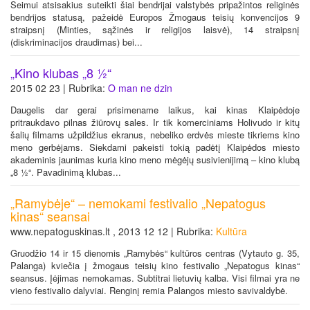
Seimui atsisakius suteikti šiai bendrijai valstybės pripažintos religinės
bendrijos statusą, pažeidė Europos Žmogaus teisių konvencijos 9
straipsnį (Minties, sąžinės ir religijos laisvė), 14 straipsnį
(diskriminacijos draudimas) bei...
„Kino klubas „8 ½“
2015 02 23 | Rubrika:
O man ne dzin
Daugelis dar gerai prisimename laikus, kai kinas Klaipėdoje
pritraukdavo pilnas žiūrovų sales. Ir tik komerciniams Holivudo ir kitų
šalių filmams užpildžius ekranus, nebeliko erdvės mieste tikriems kino
meno gerbėjams. Siekdami pakeisti tokią padėtį Klaipėdos miesto
akademinis jaunimas kuria kino meno mėgėjų susivienijimą – kino klubą
„8 ½“. Pavadinimą klubas...
„Ramybėje“ – nemokami festivalio „Nepatogus
kinas“ seansai
www.nepatoguskinas.lt , 2013 12 12 | Rubrika:
Kultūra
Gruodžio 14 ir 15 dienomis „Ramybės“ kultūros centras (Vytauto g. 35,
Palanga) kviečia į žmogaus teisių kino festivalio „Nepatogus kinas“
seansus. Įėjimas nemokamas. Subtitrai lietuvių kalba. Visi filmai yra ne
vieno festivalio dalyviai. Renginį remia Palangos miesto savivaldybė.