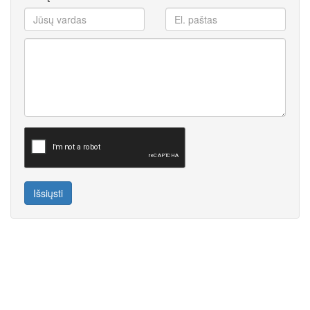
Išsiųsti