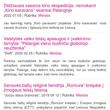
Didžiausia vasaros kino ekspedicija: nemokami
„Kino karavano“ seansai Palangoje
2022 07 05 | Rubrika:
Miestas
Jau devintąjį kartą „Kino pavasario“ projektas „Kino karavanas“ visai
vasarai išvyksta į ilgiausią kino kelionę po Lietuvą.
Valstybės vaiko teisių apsaugos ir įvaikinimo
tarnyba: "Palangai vieno budinčio globotojo
neužtenka"
"Delfi", 2020 02 25 | Rubrika:
Miestas
Penkios savivaldybės iki šiol neturi nė vieno budinčio globotojo,
antradienį pranešė Valstybės vaiko teisių apsaugos ir įvaikinimo
tarnyba. Palanga, kaip dešimt kitų savivaldybių, turi po vieną budintį
globotoją, bet tarnyba sako, kad vieno neužtenka.
Senovės baltų religinė bendrija „Romuva“ kreipėsi į
žmogaus teisių teismą
"Juozo alaus bravoras", 2019 09 12 | Rubrika:
Miestas
Senovės baltų religinė bendrija „Romuva“ kreipėsi į Europos žmogaus
teisių teismą (EŽTT), prašydama pripažinti, kad Lietuvos Respublika,