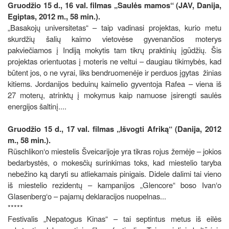
Gruodžio 15 d., 16 val. filmas „Saulės mamos“ (JAV, Danija,
Egiptas, 2012 m., 58 min.).
„Basakojų universitetas“ – taip vadinasi projektas, kurio metu
skurdžių šalių kaimo vietovėse gyvenančios moterys
pakviečiamos į Indiją mokytis tam tikrų praktinių įgūdžių. Šis
projektas orientuotas į moteris ne veltui – daugiau tikimybės, kad
būtent jos, o ne vyrai, liks bendruomenėje ir perduos įgytas žinias
kitiems. Jordanijos beduinų kaimelio gyventoja Rafea – viena iš
27 moterų, atrinktų į mokymus kaip namuose įsirengti saulės
energijos šaltinį....
Gruodžio 15 d., 17 val. filmas „Išvogti Afriką“ (Danija, 2012
m., 58 min.).
Rüschlikon‘o miestelis Šveicarijoje yra tikras rojus žemėje – jokios
bedarbystės, o mokesčių surinkimas toks, kad miestelio taryba
nebežino ką daryti su atliekamais pinigais. Didele dalimi tai vieno
iš miestelio rezidentų – kampanijos „Glencore“ boso Ivan‘o
Glasenberg‘o – pajamų deklaracijos nuopelnas...
*****
Festivalis „Nepatogus Kinas“ – tai septintus metus iš eilės