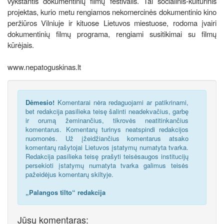
vykstantis dokumentinių filmų festivalis. Tai socialinis-kultūrinis
projektas, kurio metu rengiamos nekomercinės dokumentinio kino
peržiūros Vilniuje ir kituose Lietuvos miestuose, rodoma įvairi
dokumentinių filmų programa, rengiami susitikimai su filmų
kūrėjais.
www.nepatoguskinas.lt
Dėmesio!
Komentarai nėra redaguojami ar patikrinami,
bet redakcija pasilieka teisę šalinti neadekvačius, garbę
ir orumą žeminančius, tikrovės neatitinkančius
komentarus. Komentarų turinys neatspindi redakcijos
nuomonės. Už įžeidžiančius komentarus atsako
komentarų rašytojai Lietuvos įstatymų numatyta tvarka.
Redakcija pasilieka teisę prašyti teisėsaugos institucijų
persekioti įstatymų numatyta tvarka galimus teisės
pažeidėjus komentarų skiltyje.
„Palangos tilto“ redakcija
Jūsų komentaras: