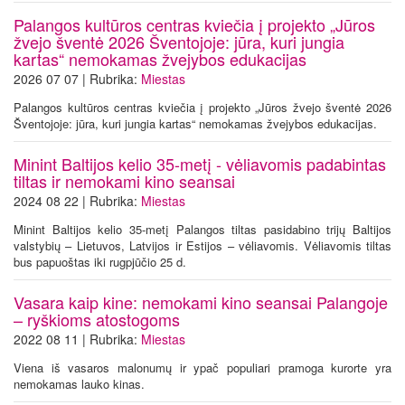
Palangos kultūros centras kviečia į projekto „Jūros
žvejo šventė 2026 Šventojoje: jūra, kuri jungia
kartas“ nemokamas žvejybos edukacijas
2026 07 07 | Rubrika:
Miestas
Palangos kultūros centras kviečia į projekto „Jūros žvejo šventė 2026
Šventojoje: jūra, kuri jungia kartas“ nemokamas žvejybos edukacijas.
Minint Baltijos kelio 35-metį - vėliavomis padabintas
tiltas ir nemokami kino seansai
2024 08 22 | Rubrika:
Miestas
Minint Baltijos kelio 35-metį Palangos tiltas pasidabino trijų Baltijos
valstybių – Lietuvos, Latvijos ir Estijos – vėliavomis. Vėliavomis tiltas
bus papuoštas iki rugpjūčio 25 d.
Vasara kaip kine: nemokami kino seansai Palangoje
– ryškioms atostogoms
2022 08 11 | Rubrika:
Miestas
Viena iš vasaros malonumų ir ypač populiari pramoga kurorte yra
nemokamas lauko kinas.