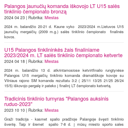
Palangos jaunučių komanda iškovojo LT U15 salės
tinklinio čempionato bronzą
2024 04 23 | Rubrika:
Miestas
2024 m. balandžio 20-21 d. Kaune vyko 2023/2024 m.Lietuvos U15
jaunučių mergaičių (2009 m.g.) salės tinklinio čempionato finalinės
kovos.
U15 Palangos tinklininkės žais finaliniame
2023/2024 m. LT salės tinklinio čempionato ketverte
2024 04 18 | Rubrika:
Miestas
2024 m. balandžio 13 d. atkrintamosiose ketvirtfinalio rungtynėse
Palangos U15 mergaičių tinklinio komanda dramatiškoje kovoje su
Vilniaus rajono SM komanda rezultatu 3:2 ( 25/11 13/25 21/25 26/24
15/5) iškovojo pergalę ir pateko į finalinį LT čempionato ketvertą.
Tradicinis tinklinio turnyras "Palangos auksinis
ruduo-2023"
2023 10 10 | Rubrika:
Miestas
Graži tradicija - kasmet spalio pradžioje Palangoje švęsti tinklinio
šventę. Taip ir šiemet spalio 7-8 d. į mūsų miesto sporto sales