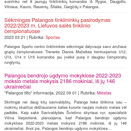
susirinko net 8 jaunųjų tinklininkių komandos iš Rygos, Daugpilio,
Vilniaus, Kauno, Raseinių, Šilalės, Gargždų ir Palangos.
Sėkmingas Palangos tinklininkių pasirodymas
2022/2023 m. Lietuvos salės tinklinio
čempionatuose
2023 03 21 | Rubrika:
Sportas
Palangos Sporto centro tinklininkės sėkmingai dalyvauja savo amžiaus
grupių čempionatuose. Trenerės Dianos Mažeikės treniruojamos U12,
U13, U14 ir U15 komandos jau įveikė pusę ir daugiau čempionatų
rungtynių.
Palangos bendrojo ugdymo mokyklose 2022-2023
mokslo metais mokysis 2186 mokiniai, iš jų 146
ukrainiečiai
"Palangos tilto" informacija, 2022 09 01 | Rubrika:
Miestas
Skirtingai nei daug kitų savivaldybių, Palanga lieka ištikima sau –
mokinių skaičius didžiausiame šalies kurorte naujais mokslo metais vėl
padidės. Kaip sakė Savivaldybės Švietimo skyriaus vyr. specialistė
Vilma Varpiotienė, planuojama, kad Palangos bendrojo ugdymo
mokyklose 2022-2023 metais mokysis 2186 mokiniai, iš jų 146
ukrainiečiai. Anot jos, Palangos bendrojo ugdymo mokyklose...