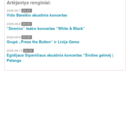
Artėjantys renginiai:
2026-08-7
20:00
Vido Bareikio akustinis koncertas
2026-08-8
20:00
“Domino” teatro koncertas “White & Black”
2026-08-9
20:00
Grupė „Press the Button“ ir Livija Gema
2026-08-13
20:00
Egidijaus Sipavičiaus akustinis koncertas “Širdies gelmėj |
Palanga