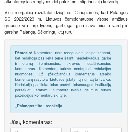
atkrintamąsias rungtynes dėl patekimo į stipriausiųjų ketvertą.
Visų mergaičių rezultatai džiugina. Džiaugiamės, kad Palangos
SC 2022/2023 m. Lietuvos čempionatuose visose amžiaus
grupėse yra tarp lyderių, garbingai gina savo miesto vardą ir
garsina Palangą. Sėkmingų kitų turų!
Dėmesio!
Komentarai nėra redaguojami ar patikrinami,
bet redakcija pasilieka teisę šalinti neadekvačius, garbę
ir orumą žeminančius, tikrovės neatitinkančius
komentarus. Komentarų turinys neatspindi redakcijos
nuomonės. Už įžeidžiančius komentarus atsako
komentarų rašytojai Lietuvos įstatymų numatyta tvarka.
Redakcija pasilieka teisę prašyti teisėsaugos institucijų
persekioti įstatymų numatyta tvarka galimus teisės
pažeidėjus komentarų skiltyje.
„Palangos tilto“ redakcija
Jūsų komentaras: