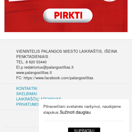
VIENINTELIS PALANGOS MIESTO LAIKRAŠTIS, IŠEINA
PENKTADIENIAIS
TEL. 8 620 53440
El.p redaktorius@palangostiltas.lt
www.palangostiltas.lt
FC: https://www.facebook.com/palangostiltas
KONTAKTAI
SKELBIMAI
LAIKRAŠČIŲ ARCHYVAS
PRIVATUMO IR SLAPUKŲ POLITIKA
Pilnaverčiam svetainės naršymui, naudojame
Sužinoti daugiau
slapukus.
SUPRATAU