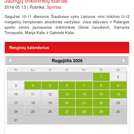
Jaunųjų tinklininkių startas
2016 05 13 | Rubrika:
Sportas
Gegužės 10-11 dienomis Šiauliuose vyko Lietuvos mini tinklinio U-12
mergaičių čempionato atrankinės varžybos. Jose dalyvavo ir Palangos
sporto centro jauniausios tinklininkės Gloria Januševič, Samanta
Tomasaitė, Marija Kalis ir Gabrielė Kalis.
Renginių kalendorius
Rugpjūtis 2026
Pi
An
Tr
Kt
Pn
Št
Sk
1
2
3
4
5
6
7
8
9
10
11
12
13
14
15
16
17
18
19
20
21
22
23
24
25
26
27
28
29
30
31