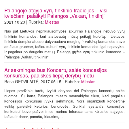
Palangoje atgyja vyrų tinklinio tradicijos – visi
kviečiami palaikyti Palangos „Vakarų tinklinį“
2021 10 20 | Rubrika:
Miestas
Nuo pat Lietuvos nepriklausomybės atkūrimo Palangoje nebuvo vyrų
tinklinio komandos, kuri atstovautų mūsų puikųjį kurortą. Lietuvos
tinklinio čempionatuose dalyvaudavo merginų ir vaikinų komandos savo
amžiaus grupėse, tačiau suburti vyrų tinklinio komandos ilgai nepavyko.
Ir pagaliau po daugelio metų į Palangą grįžta vyrų tinklinio komanda –
Palangos „Vakarų tinklinis“
Ar sėkmingas bus Koncertų salės koncesijos
konkursas, paaiškės liepą derybų metu
Rasa GEDVILAITĖ, 2017 06 15 | Rubrika:
Miestas
Liepos pradžioje turėtų įvykti derybos dėl Palangos koncertų salės
nuomos. Šį kartą Palangos miesto savivaldybė tikisi, kad pagaliau
koncesijos konkursas įvyks sėkmingai. Norą organizuoti koncertinę
veiklą pareiškė keturios bendrovės. Sunkiai vystantis koncesijos
konkursui buvo pašvelnintos nerimo interesantams kėlusios sąlygos,
tačiau ir dabar, panašu, klausimų...