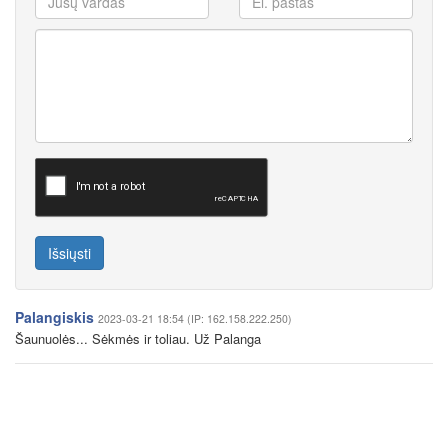
Išsiųsti
Palangiskis
2023-03-21 18:54 (IP: 162.158.222.250)
Šaunuolės... Sėkmės ir toliau. Už Palanga