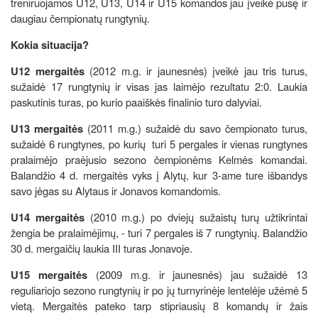
treniruojamos U12, U13, U14 ir U15 komandos jau įveikė pusę ir
daugiau čempionatų rungtynių.
Kokia situacija?
U12 mergaitės
(2012 m.g. ir jaunesnės) įveikė jau tris turus,
sužaidė 17 rungtynių ir visas jas laimėjo rezultatu 2:0. Laukia
paskutinis turas, po kurio paaiškės finalinio turo dalyviai.
U13 mergaitės
(2011 m.g.) sužaidė du savo čempionato turus,
sužaidė 6 rungtynes, po kurių turi 5 pergales ir vienas rungtynes
pralaimėjo praėjusio sezono čempionėms Kelmės komandai.
Balandžio 4 d. mergaitės vyks į Alytų, kur 3-ame ture išbandys
savo jėgas su Alytaus ir Jonavos komandomis.
U14 mergaitės
(2010 m.g.) po dviejų sužaistų turų užtikrintai
žengia be pralaimėjimų, - turi 7 pergales iš 7 rungtynių. Balandžio
30 d. mergaičių laukia III turas Jonavoje.
U15 mergaitės
(2009 m.g. ir jaunesnės) jau sužaidė 13
reguliariojo sezono rungtynių ir po jų turnyrinėje lentelėje užėmė 5
vietą. Mergaitės pateko tarp stipriausių 8 komandų ir žais