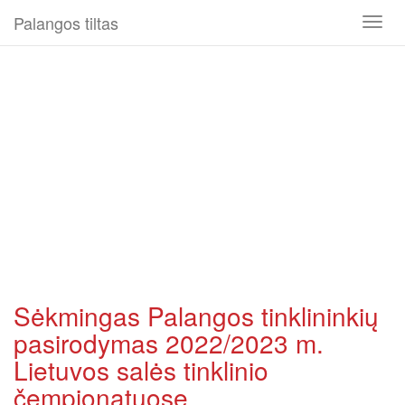
Palangos tiltas
Toggl
naviga
Sėkmingas Palangos tinklininkių
pasirodymas 2022/2023 m.
Lietuvos salės tinklinio
čempionatuose