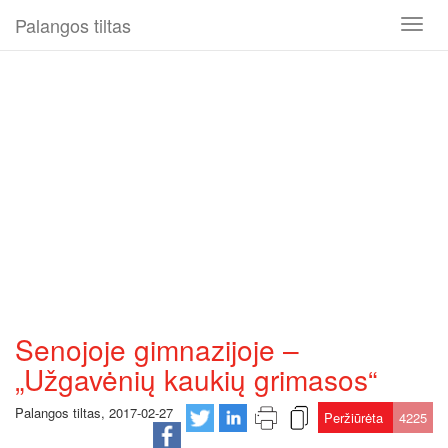
Palangos tiltas
Toggl
naviga
Senojoje gimnazijoje –
„Užgavėnių kaukių grimasos“
Palangos tiltas, 2017-02-27
Peržiūrėta
4225