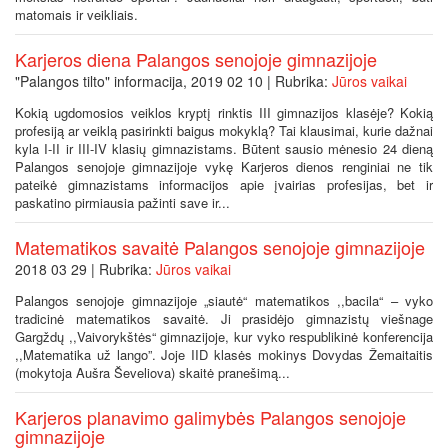
matomais ir veikliais.
Karjeros diena Palangos senojoje gimnazijoje
"Palangos tilto" informacija, 2019 02 10 | Rubrika:
Jūros vaikai
Kokią ugdomosios veiklos kryptį rinktis III gimnazijos klasėje? Kokią
profesiją ar veiklą pasirinkti baigus mokyklą? Tai klausimai, kurie dažnai
kyla I-II ir III-IV klasių gimnazistams. Būtent sausio mėnesio 24 dieną
Palangos senojoje gimnazijoje vykę Karjeros dienos renginiai ne tik
pateikė gimnazistams informacijos apie įvairias profesijas, bet ir
paskatino pirmiausia pažinti save ir...
Matematikos savaitė Palangos senojoje gimnazijoje
2018 03 29 | Rubrika:
Jūros vaikai
Palangos senojoje gimnazijoje „siautė“ matematikos ,,bacila“ – vyko
tradicinė matematikos savaitė. Ji prasidėjo gimnazistų viešnage
Gargždų ,,Vaivorykštės“ gimnazijoje, kur vyko respublikinė konferencija
,,Matematika už lango”. Joje IID klasės mokinys Dovydas Žemaitaitis
(mokytoja Aušra Ševeliova) skaitė pranešimą...
Karjeros planavimo galimybės Palangos senojoje
gimnazijoje