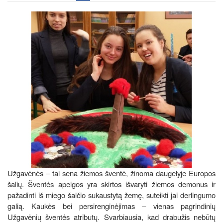
Užgavėnės – tai sena žiemos šventė, žinoma daugelyje Europos
šalių. Šventės apeigos yra skirtos išvaryti žiemos demonus ir
pažadinti iš miego šalčio sukaustytą žemę, suteikti jai derlingumo
galią. Kaukės bei persirenginėjimas – vienas pagrindinių
Užgavėnių šventės atributų. Svarbiausia, kad drabužis nebūtų