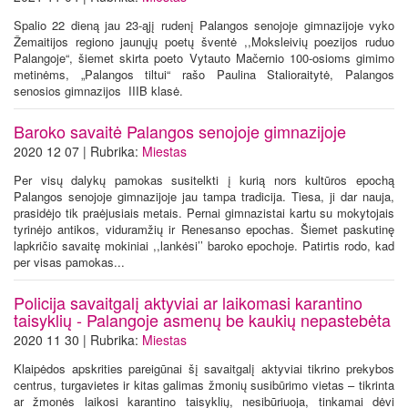
Spalio 22 dieną jau 23-ąjį rudenį Palangos senojoje gimnazijoje vyko
Žemaitijos regiono jaunųjų poetų šventė ,,Moksleivių poezijos ruduo
Palangoje“, šiemet skirta poeto Vytauto Mačernio 100-osioms gimimo
metinėms, „Palangos tiltui“ rašo Paulina Stalioraitytė, Palangos
senosios gimnazijos IIIB klasė.
Baroko savaitė Palangos senojoje gimnazijoje
2020 12 07 | Rubrika:
Miestas
Per visų dalykų pamokas susitelkti į kurią nors kultūros epochą
Palangos senojoje gimnazijoje jau tampa tradicija. Tiesa, ji dar nauja,
prasidėjo tik praėjusiais metais. Pernai gimnazistai kartu su mokytojais
tyrinėjo antikos, viduramžių ir Renesanso epochas. Šiemet paskutinę
lapkričio savaitę mokiniai ,,lankėsi’’ baroko epochoje. Patirtis rodo, kad
per visas pamokas...
Policija savaitgalį aktyviai ar laikomasi karantino
taisyklių - Palangoje asmenų be kaukių nepastebėta
2020 11 30 | Rubrika:
Miestas
Klaipėdos apskrities pareigūnai šį savaitgalį aktyviai tikrino prekybos
centrus, turgavietes ir kitas galimas žmonių susibūrimo vietas – tikrinta
ar žmonės laikosi karantino taisyklių, nesibūriuoja, tinkamai dėvi