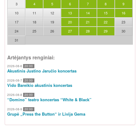
3
4
5
6
7
8
9
10
11
12
13
14
15
16
17
18
19
20
21
22
23
24
25
26
27
28
29
30
31
Artėjantys renginiai:
2026-08-6
20:00
Akustinis Justino Jaručio koncertas
2026-08-7
20:00
Vido Bareikio akustinis koncertas
2026-08-8
20:00
“Domino” teatro koncertas “White & Black”
2026-08-9
20:00
Grupė „Press the Button“ ir Livija Gema