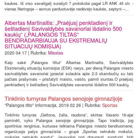
kaukes. Iš viso savaitgalį surašyti 7 protokolai pagal LR ANK 45 str. -
vienas Neringoje – asmuo parduotuvėje nedėvėjo kaukės, septyni –...
Albertas Martinaitis: „Praėjusį penktadienį ir
šeštadienį Savivaldybės savanoriai išdalino 500
kaukių“ („PALANGOS TILTAS“
BENDRADARBIAUJA SU EKSTREMALIŲ
SITUACIJŲ KOMISIJA)
2020 04 17 | Rubrika:
Miestas
Kaip sakė „Palangos tiltui“ Albertas Martinaitis, Savivaldybės
Ekstremalių situacijų komisijos (ESK) narys, per dieną Palangos miesto
savivaldybės savanoriai įprastai sulaukia apie 2-3 skambučių su tais
pačiais prašymais – pristatyti maisto, vaisto, paimti siuntas.O praėjusį
penktadienį ir šeštadienį Savivaldybės savanoriai išdalino 500 kaukių.
Tinklinio turnyras Palangos senojoje gimnazijoje
"Palangos tilto" informacija, 2019 02 26 | Rubrika:
Sportas
Tinklinio turnyras „Geltona, žalia, raudona”, skirtas Vasario 16-ajai
paminėti, vyko Palangos senojoje gimnazijoje. Tapo tradicija, jog
sportinius renginius, kuriuose telkiama Palangos miesto bendruomenė,
organizuoja patys gimnazistai – grupė „Sportas netrukdo mokslui,
mokslas netrukdo sportui”. Jaunuoliai nori draugauti, sportuoti, būti