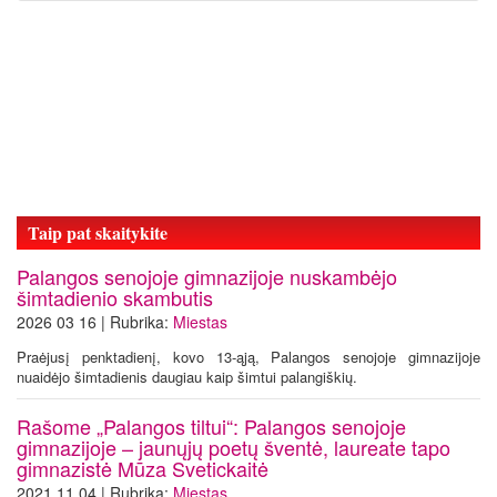
Taip pat skaitykite
Palangos senojoje gimnazijoje nuskambėjo
šimtadienio skambutis
2026 03 16 | Rubrika:
Miestas
Praėjusį penktadienį, kovo 13-ąją, Palangos senojoje gimnazijoje
nuaidėjo šimtadienis daugiau kaip šimtui palangiškių.
Rašome „Palangos tiltui“: Palangos senojoje
gimnazijoje – jaunųjų poetų šventė, laureate tapo
gimnazistė Mūza Svetickaitė
2021 11 04 | Rubrika:
Miestas