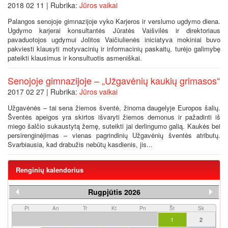
2018 02 11 | Rubrika:
Jūros vaikai
Palangos senojoje gimnazijoje vyko Karjeros ir verslumo ugdymo diena.
Ugdymo karjerai konsultantės Jūratės Vaišvilės ir direktoriaus
pavaduotojos ugdymui Jolitos Vaičiulienės iniciatyva mokiniai buvo
pakviesti klausyti motyvacinių ir informacinių paskaitų, turėjo galimybę
pateikti klausimus ir konsultuotis asmeniškai.
Senojoje gimnazijoje – „Užgavėnių kaukių grimasos“
2017 02 27 | Rubrika:
Jūros vaikai
Užgavėnės – tai sena žiemos šventė, žinoma daugelyje Europos šalių.
Šventės apeigos yra skirtos išvaryti žiemos demonus ir pažadinti iš
miego šalčio sukaustytą žemę, suteikti jai derlingumo galią. Kaukės bei
persirenginėjimas – vienas pagrindinių Užgavėnių šventės atributų.
Svarbiausia, kad drabužis nebūtų kasdienis, jis...
Renginių kalendorius
Rugpjūtis 2026
Pi
An
Tr
Kt
Pn
Št
Sk
1
2