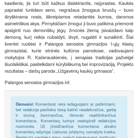
kasdienis, jis turi būti kažkuo išsiskiriantis, neįprastas. Kaukės
paprastai turėdavo seno, negražaus žmogaus bruožų – buvo
išryškinama nosis, iškreipiamos retadantės burnos, daromos
asimetriškos akys. Pirmykščiam žmogui ji buvo patikima priemonė
apsiginti nuo demoniškų jėgų: žmonės žiemą įsivaizdavo kaip
demoną, kurį reikia nubaidyti, išvyti, nugalėti ir sunaikinti. Šiai
šventei ruošėsi ir Palangos senosios gimnazijos I-ųjų klasių
gimnazistai, kurie etninės kultūros pamokose, vadovaujami
mokytojos R. Kačerauskienės, į senąsias tradicijas pažvelgė
šiuolaikiškai, pasitelkdami kūrybiškumą bei improvizaciją. Projekto
rezultatas – darbų paroda „Užgavėnių kaukių grimasos“.
Palangos senosios gimnazijos inf.
Dėmesio!
Komentarai nėra redaguojami ar patikrinami,
bet redakcija pasilieka teisę šalinti neadekvačius, garbę
ir orumą žeminančius, tikrovės neatitinkančius
komentarus. Komentarų turinys neatspindi redakcijos
nuomonės. Už įžeidžiančius komentarus atsako
komentarų rašytojai Lietuvos įstatymų numatyta tvarka.
Redakcija pasilieka teisę prašyti teisėsaugos institucijų