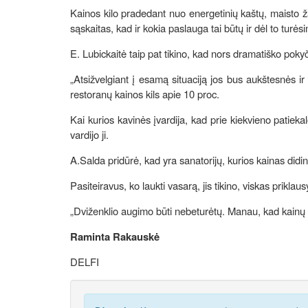
Kainos kilo pradedant nuo energetinių kaštų, maist
sąskaitas, kad ir kokia paslauga tai būtų ir dėl to turės
E. Lubickaitė taip pat tikino, kad nors dramatiško pok
„Atsižvelgiant į esamą situaciją jos bus aukštesnės ir 
restoranų kainos kils apie 10 proc.
Kai kurios kavinės įvardija, kad prie kiekvieno patiekal
vardijo ji.
A.Salda pridūrė, kad yra sanatorijų, kurios kainas did
Pasiteiravus, ko laukti vasarą, jis tikino, viskas priklausy
„Dviženklio augimo būti nebeturėtų. Manau, kad kainų a
Raminta Rakauskė
DELFI