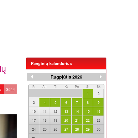
Renginių kalendorius
ių
Rugpjūtis 2026
Pi
An
Tr
Kt
Pn
Št
Sk
ta
3544
1
2
3
4
5
6
7
8
9
10
11
12
13
14
15
16
17
18
19
20
21
22
23
24
25
26
27
28
29
30