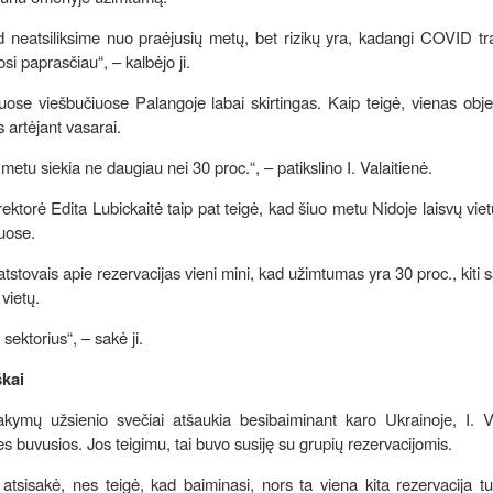
d neatsiliksime nuo praėjusių metų, bet rizikų yra, kadangi COVID tra
si paprasčiau“, – kalbėjo ji.
uose viešbučiuose Palangoje labai skirtingas. Kaip teigė, vienas obje
s artėjant vasarai.
etu siekia ne daugiau nei 30 proc.“, – patikslino I. Valaitienė.
rektorė Edita Lubickaitė taip pat teigė, kad šiuo metu Nidoje laisvų vietų
iuose.
ų atstovais apie rezervacijas vieni mini, kad užimtumas yra 30 proc., kiti 
 vietų.
 sektorius“, – sakė ji.
škai
sakymų užsienio svečiai atšaukia besibaiminant karo Ukrainoje, I. V
ies buvusios. Jos teigimu, tai buvo susiję su grupių rezervacijomis.
tsisakė, nes teigė, kad baiminasi, nors ta viena kita rezervacija tu