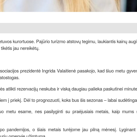
Letuvos kurortuose. Pajūrio turizmo atstovų tegimu, laukiantis kainų au
tikėtis jau nereikėtų.
sociacijos prezidentė Ingrida Valaitienė pasakojo, kad šiuo metu gyven
 atostogas.
ės atlikti rezervacijų neskuba ir viską daugiau palieka paskutinei minute
em į priekį. Dėl to prognozuoti, koks bus šis sezonas – labai sudėtinga
 šiuo metu esame, nes pasilyginti su praėjusiais metais, kaip mums 
o pandemijos, o šiais metais turėjome jau pilną mėnesį. Lyginant 
 turiu omenyje užimtumą.