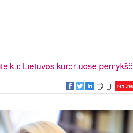
teikti: Lietuvos kurortuose pernykšč
Peržiūrė