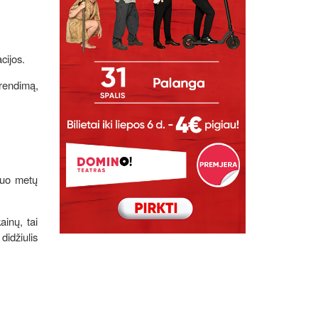
acijos.
rendimą,
 nuo metų
ainų, tai
didžiulis