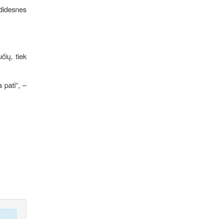
didesnes
čių, tiek
 pati“, –