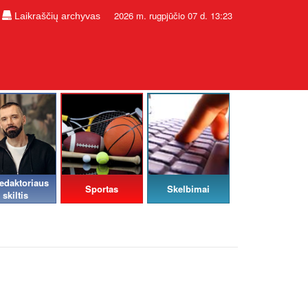
2026 m. rugpjūčio 07 d. 13:23
Laikraščių archyvas
edaktoriaus
Sportas
Skelbimai
skiltis