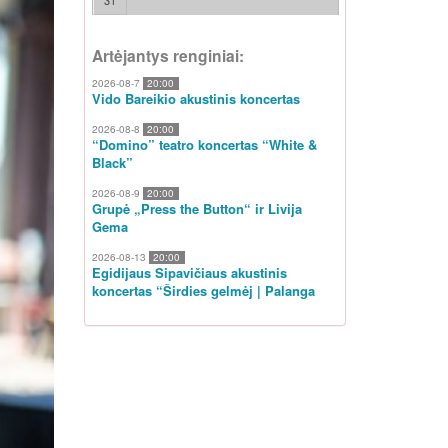
31
Artėjantys renginiai:
2026-08-7
20:00
Vido Bareikio akustinis koncertas
2026-08-8
20:00
“Domino” teatro koncertas “White &
Black”
2026-08-9
20:00
Grupė „Press the Button“ ir Livija
Gema
2026-08-13
20:00
Egidijaus Sipavičiaus akustinis
koncertas “Širdies gelmėj | Palanga