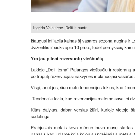
Ingrida Valaitienė. Delfi.lt nuotr.
Išaugusi infliacija kainas šį vasaros sezoną augins ir 
dviženklis ir sieks apie 10 proc., todėl pernykščių kainų 
Yra jau pilnai rezervuotų viešbučių
Laidoje „Delfi tema“ Palangos viešbučių ir restoranų a
po truputį rezervuojasi nakvynes ir planuojasi vasaros
Visgi, anot jos, šiuo metu tendencijos tokios, kad žmon
„Tendencija tokia, kad rezervacijas matome savaitei dvi
Kitas dalykas, dabar verslas žiūri, kurioje vietoje
sudėtinga.
Praėjusiais metais kovo mėnuo buvo mūsų startas p
panašu, kad judame koja kojon su praėjusiais metais,