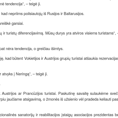
nė tendencija“, – teigė ji.
 kad nepriims poilsiautojų iš Rusijos ir Baltarusijos.
areiškė garsiai.
ir turistų diferencijavimą. Mūsų durys yra atviros visiems turistams“, 
pat nėra tendencija, o greičiau išimtys.
, kad būtent Vokietijos ir Austrijos grupių turistai atšaukia rezervacijas
atvyks į Neringą“, – teigė ji.
a.
ek Austrijos ar Prancūzijos turistai. Paskutinę savaitę sulaukėme sveč
rpiu jaučiame atsigavimą, o žmonės iš užsienio vėl pradeda keliauti pa
onalinės sanatorijų ir reabilitacijos įstaigų asociacijos prezidentas b