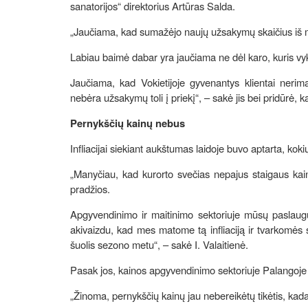
sanatorijos“ direktorius Artūras Salda.
„Jaučiama, kad sumažėjo naujų užsakymų skaičius iš mū
Labiau baimė dabar yra jaučiama ne dėl karo, kuris vyk
Jaučiama, kad Vokietijoje gyvenantys klientai neri
nebėra užsakymų toli į priekį“, – sakė jis bei pridūrė, ka
Pernykščių kainų nebus
Infliacijai siekiant aukštumas laidoje buvo aptarta, kok
„Manyčiau, kad kurorto svečias nepajus staigaus kai
pradžios.
Apgyvendinimo ir maitinimo sektoriuje mūsų paslaugų 
akivaizdu, kad mes matome tą infliaciją ir tvarkomės s
šuolis sezono metu“, – sakė I. Valaitienė.
Pasak jos, kainos apgyvendinimo sektoriuje Palangoje ga
„Žinoma, pernykščių kainų jau nebereikėtų tikėtis, kada