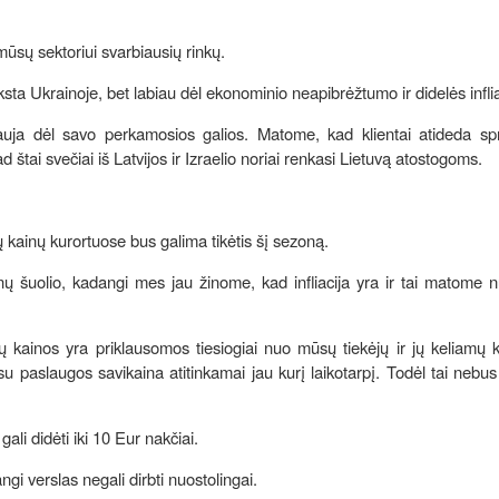
sų sektoriui svarbiausių rinkų.
sta Ukrainoje, bet labiau dėl ekonominio neapibrėžtumo ir didelės infli
mauja dėl savo perkamosios galios. Matome, kad klientai atideda sp
d štai svečiai iš Latvijos ir Izraelio noriai renkasi Lietuvą atostogoms.
ių kainų kurortuose bus galima tikėtis šį sezoną.
nų šuolio, kadangi mes jau žinome, kad infliacija yra ir tai matome
kainos yra priklausomos tiesiogiai nuo mūsų tiekėjų ir jų keliamų k
u paslaugos savikaina atitinkamai jau kurį laikotarpį. Todėl tai nebus 
li didėti iki 10 Eur nakčiai.
ngi verslas negali dirbti nuostolingai.