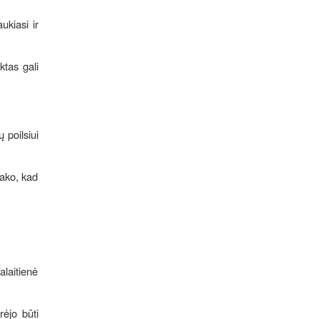
ukiasi ir
ktas gali
 poilsiui
sako, kad
alaitienė
rėjo būti