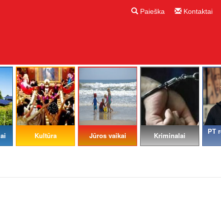
Paieška
Kontaktai
PT r
ai
Kultūra
Jūros vaikai
Kriminalai