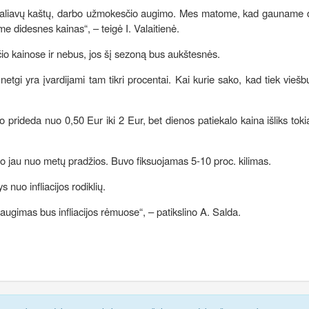
o žaliavų kaštų, darbo užmokesčio augimo. Mes matome, kad gauname 
ime didesnes kainas“, – teigė I. Valaitienė.
yčio kainose ir nebus, jos šį sezoną bus aukštesnės.
netgi yra įvardijami tam tikri procentai. Kai kurie sako, kad tiek viešbu
o prideda nuo 0,50 Eur iki 2 Eur, bet dienos patiekalo kaina išliks tokia
ino jau nuo metų pradžios. Buvo fiksuojamas 5-10 proc. kilimas.
s nuo infliacijos rodiklių.
ugimas bus infliacijos rėmuose“, – patikslino A. Salda.