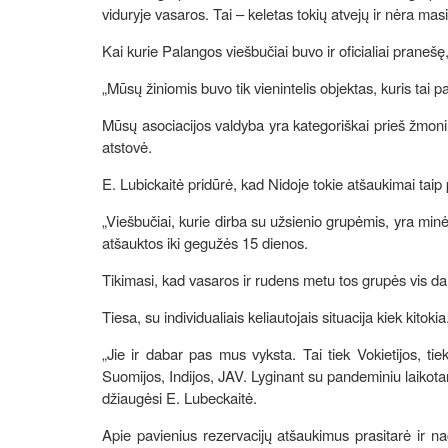
viduryje vasaros. Tai – keletas tokių atvejų ir nėra masi
Kai kurie Palangos viešbučiai buvo ir oficialiai pranešę,
„Mūsų žiniomis buvo tik vienintelis objektas, kuris tai p
Mūsų asociacijos valdyba yra kategoriškai prieš žmonių 
atstovė.
E. Lubickaitė pridūrė, kad Nidoje tokie atšaukimai taip 
„Viešbučiai, kurie dirba su užsienio grupėmis, yra minėję
atšauktos iki gegužės 15 dienos.
Tikimasi, kad vasaros ir rudens metu tos grupės vis dar 
Tiesa, su individualiais keliautojais situacija kiek kitoki
„Jie ir dabar pas mus vyksta. Tai tiek Vokietijos, ti
Suomijos, Indijos, JAV. Lyginant su pandeminiu laikota
džiaugėsi E. Lubeckaitė.
Apie pavienius rezervacijų atšaukimus prasitarė ir naci