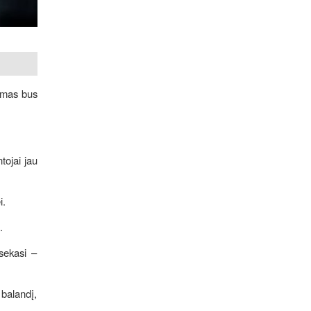
gimas bus
tojai jau
i.
.
sekasi –
balandį,