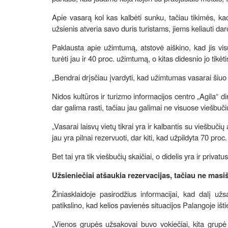
Apie vasarą kol kas kalbėti sunku, tačiau tikimės, ka
užsienis atveria savo duris turistams, jiems keliauti daro
Paklausta apie užimtumą, atstovė aiškino, kad jis vis
turėti jau ir 40 proc. užimtumą, o kitas didesnio jo tikėti
„Bendrai drįsčiau įvardyti, kad užimtumas vasarai šiuo m
Nidos kultūros ir turizmo informacijos centro „Agila“ di
dar galima rasti, tačiau jau galimai ne visuose viešbuč
„Vasarai laisvų vietų tikrai yra ir kalbantis su viešbuči
jau yra pilnai rezervuoti, dar kiti, kad užpildyta 70 proc.
Bet tai yra tik viešbučių skaičiai, o didelis yra ir privatus
Užsieniečiai atšaukia rezervacijas, tačiau ne masi
Žiniasklaidoje pasirodžius informacijai, kad dalį už
patikslino, kad kelios pavienės situacijos Palangoje išt
„Vienos grupės užsakovai buvo vokiečiai, kita grupė a