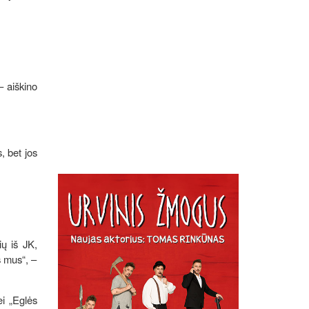
– aiškino
, bet jos
ių iš JK,
s mus“, –
ei „Eglės