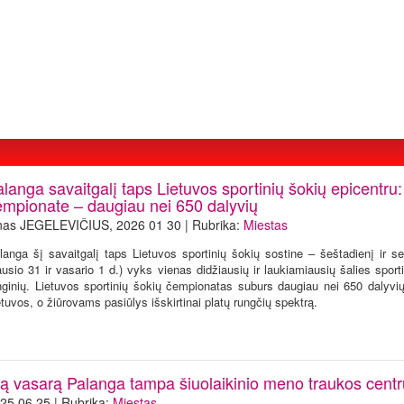
langa savaitgalį taps Lietuvos sportinių šokių epicentru:
empionate – daugiau nei 650 dalyvių
nas JEGELEVIČIUS, 2026 01 30 | Rubrika:
Miestas
langa šį savaitgalį taps Lietuvos sportinių šokių sostine – šeštadienį ir s
ausio 31 ir vasario 1 d.) vyks vienas didžiausių ir laukiamiausių šalies sport
nginių. Lietuvos sportinių šokių čempionatas suburs daugiau nei 650 dalyvių
etuvos, o žiūrovams pasiūlys išskirtinai platų rungčių spektrą.
ią vasarą Palanga tampa šiuolaikinio meno traukos centr
25 06 25 | Rubrika:
Miestas