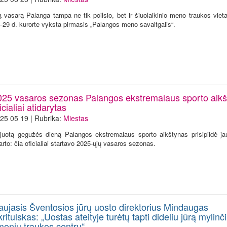
ą vasarą Palanga tampa ne tik poilsio, bet ir šiuolaikinio meno traukos vieta
–29 d. kurorte vyksta pirmasis „Palangos meno savaitgalis“.
025 vasaros sezonas Palangos ekstremalaus sporto aikš
icialiai atidarytas
25 05 19 | Rubrika:
Miestas
juotą gegužės dieną Palangos ekstremalaus sporto aikštynas prisipildė ja
arto: čia oficialiai startavo 2025-ųjų vasaros sezonas.
aujasis Šventosios jūrų uosto direktorius Mindaugas
ritulskas: „Uostas ateityje turėtų tapti dideliu jūrą mylinč
monių traukos centru“