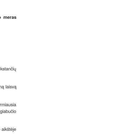
to meras
ūkstančių
ną laisvą
irmiausia
ugiabučio
 aikštėje