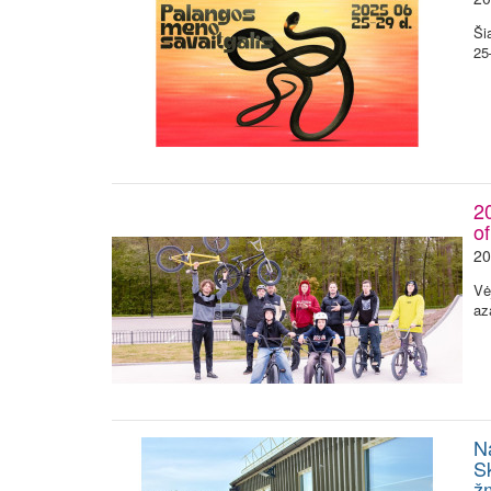
Ši
25
2
of
20
Vė
az
N
Sk
ž