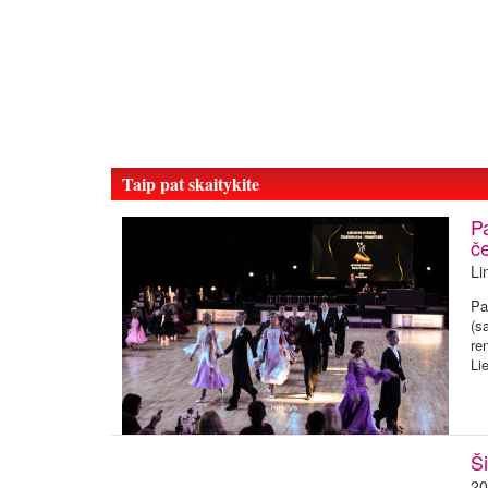
Taip pat skaitykite
Pa
č
Li
Pa
(s
re
Li
Š
20