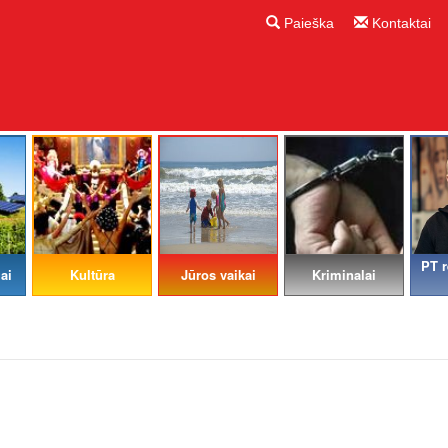
Paieška
Kontaktai
PT r
ai
Kultūra
Jūros vaikai
Kriminalai