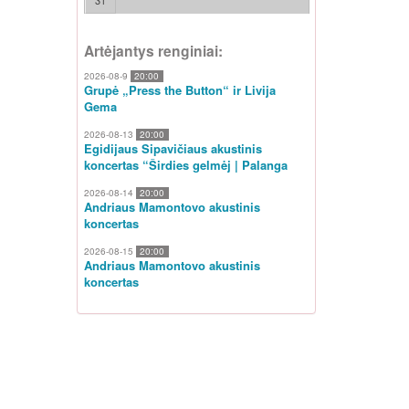
31
Artėjantys renginiai:
2026-08-9
20:00
Grupė „Press the Button“ ir Livija
Gema
2026-08-13
20:00
Egidijaus Sipavičiaus akustinis
koncertas “Širdies gelmėj | Palanga
2026-08-14
20:00
Andriaus Mamontovo akustinis
koncertas
2026-08-15
20:00
Andriaus Mamontovo akustinis
koncertas