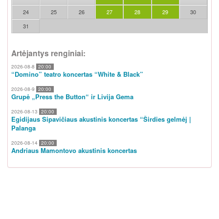
24
25
26
27
28
29
30
31
Artėjantys renginiai:
2026-08-8
20:00
“Domino” teatro koncertas “White & Black”
2026-08-9
20:00
Grupė „Press the Button“ ir Livija Gema
2026-08-13
20:00
Egidijaus Sipavičiaus akustinis koncertas “Širdies gelmėj |
Palanga
2026-08-14
20:00
Andriaus Mamontovo akustinis koncertas