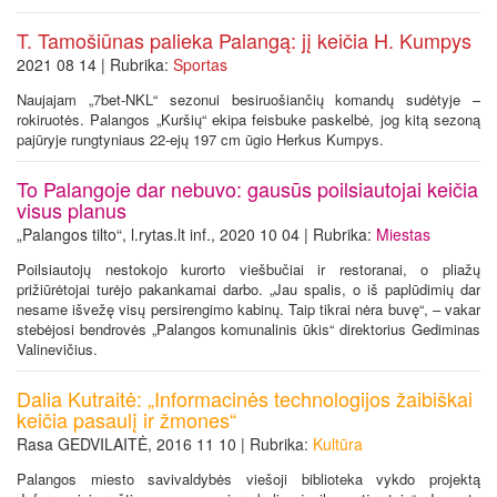
T. Tamošiūnas palieka Palangą: jį keičia H. Kumpys
2021 08 14 | Rubrika:
Sportas
Naujajam „7bet-NKL“ sezonui besiruošiančių komandų sudėtyje –
rokiruotės. Palangos „Kuršių“ ekipa feisbuke paskelbė, jog kitą sezoną
pajūryje rungtyniaus 22-ejų 197 cm ūgio Herkus Kumpys.
To Palangoje dar nebuvo: gausūs poilsiautojai keičia
visus planus
„Palangos tilto“, l.rytas.lt inf., 2020 10 04 | Rubrika:
Miestas
Poilsiautojų nestokojo kurorto viešbučiai ir restoranai, o pliažų
prižiūrėtojai turėjo pakankamai darbo. „Jau spalis, o iš paplūdimių dar
nesame išvežę visų persirengimo kabinų. Taip tikrai nėra buvę“, – vakar
stebėjosi bendrovės „Palangos komunalinis ūkis“ direktorius Gediminas
Valinevičius.
Dalia Kutraitė: „Informacinės technologijos žaibiškai
keičia pasaulį ir žmones“
Rasa GEDVILAITĖ, 2016 11 10 | Rubrika:
Kultūra
Palangos miesto savivaldybės viešoji biblioteka vykdo projektą