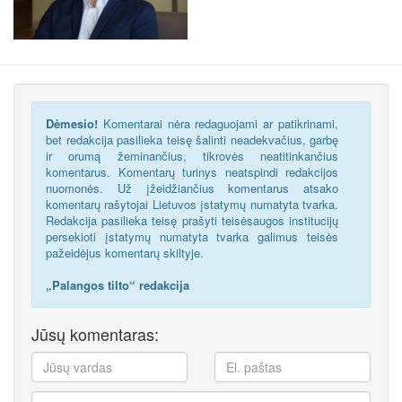
Dėmesio!
Komentarai nėra redaguojami ar patikrinami,
bet redakcija pasilieka teisę šalinti neadekvačius, garbę
ir orumą žeminančius, tikrovės neatitinkančius
komentarus. Komentarų turinys neatspindi redakcijos
nuomonės. Už įžeidžiančius komentarus atsako
komentarų rašytojai Lietuvos įstatymų numatyta tvarka.
Redakcija pasilieka teisę prašyti teisėsaugos institucijų
persekioti įstatymų numatyta tvarka galimus teisės
pažeidėjus komentarų skiltyje.
„Palangos tilto“ redakcija
Jūsų komentaras: