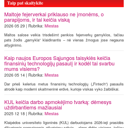
Taip pat skaitykite
Maltoje fejerverkai priklauso ne įmonėms, o
parapijoms, ir tai keičia viską
2026 05 29 | Rubrika:
Miestas
Maltos salose veikia trisdešimt penkios fejerverkų gamyklos, tačiau
pats žodis „gamykla“ klaidinantis – nė vienas žmogus jose negauna
atlyginimo.
Kaip naujos Europos Sąjungos taisyklės keičia
finansinių technologijų pasaulį ir kodėl tai svarbu
mums visiems?
2026 05 14 | Rubrika:
Miestas
Dar prieš kelerius metus finansinių technologijų („Fintech“) pasaulis
atrodė kaip moderni skaitmeninė erdvė, kurioje viskas vyko žaibiškai.
KUL keičia darbo apmokėjimo tvarką: dėmesys
uždirbantiems mažiausiai
2025 12 18 | Rubrika:
Miestas
Klaipėdos universiteto ligoninės (KUL) darbuotojams 2026-ieji prasidės
džiugiomis permainomis atlyginimų srityje – algos didės visiems, tačiau