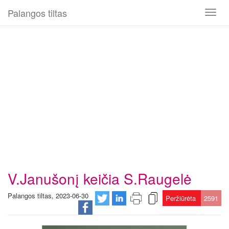
Palangos tiltas
Toggl
naviga
V.Janušonį keičia S.Raugelė
Palangos tiltas, 2023-06-30
Peržiūrėta
2591