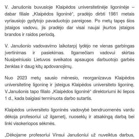
V. Janušonis buvusioje Klaipėdos universitetinėje ligoninėje –
dabar filiale „Klaipėdos ligoninė“, pradėjo dirbti 1981 metais
vyriausiojo gydytojo pavaduotojo pareigose. Po metų tapęs šios
įstaigos vadovu, jis pradėjo dar visai naujai įkurtos įstaigos
brandos ir raidos periodą.
V. Janušonio vadovavimo laikotarpį lydėjo ne vienas garbingas
įvertinimas ir pasiekimas. Ilgamečiam vadovui skirtas
Nusipelniusio Lietuvos sveikatos apsaugos darbuotojo garbės
ženklas ir daug kitų apdovanojimų.
Nuo 2023 metų sausio mėnesio, reorganizavus Klaipėdos
universitetinę ligoninę ir įsteigus Klaipėdos universiteto ligoninę,
V.Janušonis tapo filialo „Klaipėdos ligoninė“ direktoriumi iki liepos
1 d., kada baigiasi terminuota darbo sutartis.
Klaipėdos universiteto ligoninės vadovybė bendruomenės vardu
dėkoja profesoriui už ilgametį, nuoseklų ir atsakingą darbą bei
linki visokeriopos sėkmės.
„Dėkojame profesoriui Vinsui Janušoniui už nuveiktus darbus,