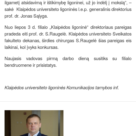
ilgametį atsidavimą ir ištikimybę ligoninei, už jo indėlį į mokslą“, –
sakė Klaipėdos universiteto ligoninės l.e.p. generalinis direktorius
prof. dr. Jonas Sąlyga.
Nuo liepos 3 d. filialo „Klaipėdos ligoninė“ direktoriaus pareigas
pradeda eiti prof. dr. S.Raugelė. Klaipėdos universiteto Sveikatos
fakulteto dekanas, širdies chirurgas S.Raugelė šias pareigas eis
laikinai, kol įvyks konkursas.
Naujasis vadovas pirmą darbo dieną susitiks su filialo
bendruomene ir prisistatys.
Klaipėdos universiteto ligoninės Komunikacijos tarnybos inf.