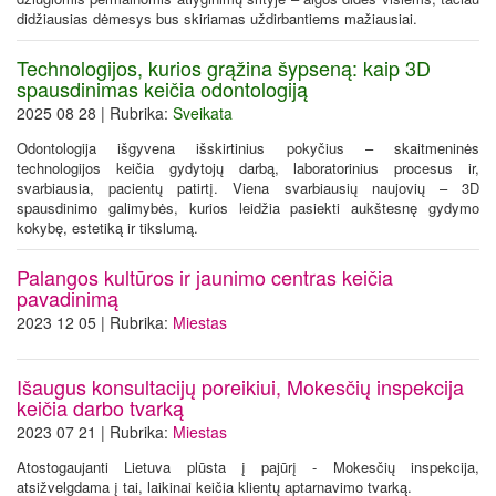
didžiausias dėmesys bus skiriamas uždirbantiems mažiausiai.
Technologijos, kurios grąžina šypseną: kaip 3D
spausdinimas keičia odontologiją
2025 08 28 | Rubrika:
Sveikata
Odontologija išgyvena išskirtinius pokyčius – skaitmeninės
technologijos keičia gydytojų darbą, laboratorinius procesus ir,
svarbiausia, pacientų patirtį. Viena svarbiausių naujovių – 3D
spausdinimo galimybės, kurios leidžia pasiekti aukštesnę gydymo
kokybę, estetiką ir tikslumą.
Palangos kultūros ir jaunimo centras keičia
pavadinimą
2023 12 05 | Rubrika:
Miestas
Išaugus konsultacijų poreikiui, Mokesčių inspekcija
keičia darbo tvarką
2023 07 21 | Rubrika:
Miestas
Atostogaujanti Lietuva plūsta į pajūrį - Mokesčių inspekcija,
atsižvelgdama į tai, laikinai keičia klientų aptarnavimo tvarką.