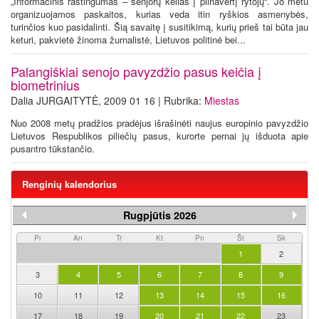
„Informacinis raštingumas – senjorų kelias į pilnavertį rytojų“. Jo metu
organizuojamos paskaitos, kurias veda itin ryškios asmenybės,
turinčios kuo pasidalinti. Šią savaitę į susitikimą, kurių prieš tai būta jau
keturi, pakvietė žinoma žurnalistė, Lietuvos politinė bei...
Palangiškiai senojo pavyzdžio pasus keičia į
biometrinius
Dalia JURGAITYTĖ, 2009 01 16 | Rubrika:
Miestas
Nuo 2008 metų pradžios pradėjus išrašinėti naujus europinio pavyzdžio
Lietuvos Respublikos piliečių pasus, kurorte pernai jų išduota apie
pusantro tūkstančio.
Renginių kalendorius
Rugpjūtis 2026
Pi
An
Tr
Kt
Pn
Št
Sk
1
2
3
4
5
6
7
8
9
10
11
12
13
14
15
16
17
18
19
20
21
22
23