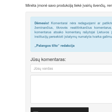
Minėta įmonė savo produkciją tiekė įvairių švenčių, re
Dėmesio!
Komentarai nėra redaguojami ar patikrin
žeminančius, tikrovės neatitinkančius komentaru
komentarus atsako komentarų rašytojai Lietuvos į
institucijų persekioti įstatymų numatyta tvarka galim
„Palangos tilto“ redakcija
Jūsų komentaras: