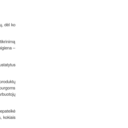
ų, dėl ko
tikrinimą
higiena –
ustatytus
produktų
 spurgoms
arbuotojų
epateikė
, kokiais