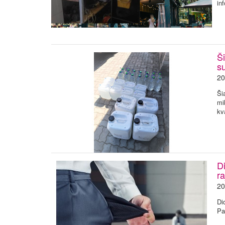
in
Ši
su
20
Ši
mi
kv
D
ra
20
Di
Pa