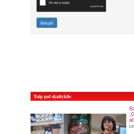
Išsiųsti
Taip pat skaitykite
S
„G
a
Li