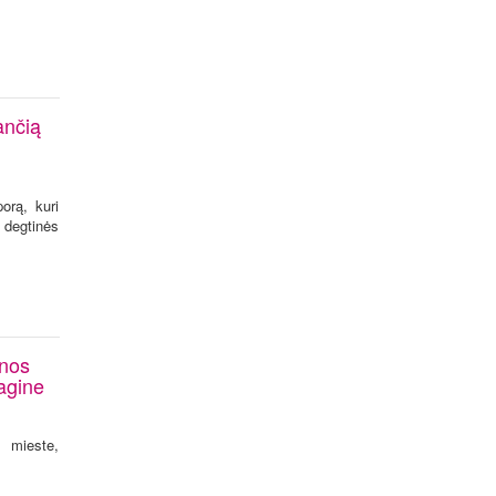
ančią
orą, kuri
 degtinės
enos
sagine
 mieste,