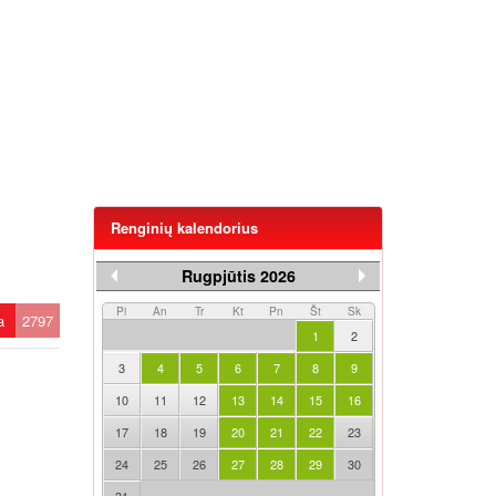
Renginių kalendorius
Rugpjūtis 2026
Pi
An
Tr
Kt
Pn
Št
Sk
ta
2797
1
2
3
4
5
6
7
8
9
10
11
12
13
14
15
16
17
18
19
20
21
22
23
24
25
26
27
28
29
30