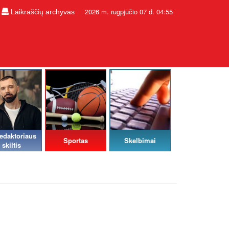
2026 m. rugpjūčio 07 d. 04:55
Laikraščių archyvas
edaktoriaus
Sportas
Skelbimai
skiltis