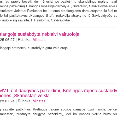
rs jau praėjo beveik du mėnesiai po paviešintų skandalingų maisto tva
gienos pažeidimų Palangos lopšelyje-darželyje „Gintarėlis“, Savivaldybė apie
 direktorei Jolantai Rimkienei bei kitiems atsakingiems darbuotojams iki šiol 
ie tai pasiteiravus „Palangos tiltui“, redakcija atsakymo iš Savivaldybės s
nesio – šią savaitę. PT žiniomis, Savivaldybė...
langoje sustabdyta neblaivi vairuotoja
25 06 27 | Rubrika:
Miestas
langoje antradienį sustabdyta girta vairuotoja.
MVT: dėl daugybės pažeidimų Kretingos rajone sustabdy
monės „Skanėstai“ veikla
23 07 24 | Rubrika:
Miestas
ą savaitę patikrinus Kretingos rajone spurgų gamyba užsiimančią bend
kanėstai“, nustatyta daugybė pažeidimų, dėl ko įmonės veikla buvo su