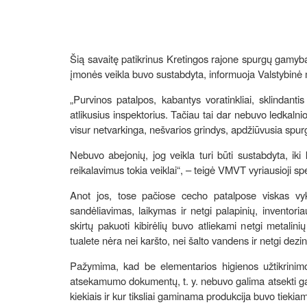
Šią savaitę patikrinus Kretingos rajone spurgų gamy
įmonės veikla buvo sustabdyta, informuoja Valstybinė m
„Purvinos patalpos, kabantys voratinkliai, sklindan
atlikusius inspektorius. Tačiau tai dar nebuvo ledkalnio
visur netvarkinga, nešvarios grindys, apdžiūvusia spu
Nebuvo abejonių, jog veikla turi būti sustabdyta, iki 
reikalavimus tokia veiklai“, – teigė VMVT vyriausioji sp
Anot jos, tose pačiose cecho patalpose viskas vyk
sandėliavimas, laikymas ir netgi palapinių, inventor
skirtų pakuoti kibirėlių buvo atliekami netgi metalin
tualete nėra nei karšto, nei šalto vandens ir netgi dezi
Pažymima, kad be elementarios higienos užtikrinimo
atsekamumo dokumentų, t. y. nebuvo galima atsekti ga
kiekiais ir kur tiksliai gaminama produkcija buvo tiekia