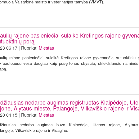
formuoja Valstybinė maisto ir veterinarijos tarnyba (VMVT).
aulių rajone pasieniečiai sulaikė Kretingos rajone gyven
tuoktinių porą
23 06 17 | Rubrika:
Miestas
aulių rajone pasieniečiai sulaikė Kretingos rajone gyvenančią sutuoktinių p
kroautobusu vežė daugiau kaip pusę tonos skysčio, skleidžiančio naminės
apą.
idžiausias nedarbo augimas registruotas Klaipėdoje, Ut
jone, Alytaus mieste, Palangoje, Vilkaviškio rajone ir Vi
20 04 15 | Rubrika:
Miestas
džiausias nedarbo augimas buvo Klaipėdoje, Utenos rajone, Alytaus
langoje, Vilkaviškio rajone ir Visagine.