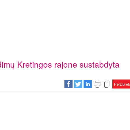
imų Kretingos rajone sustabdyta
Peržiūrė