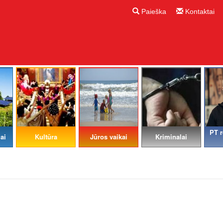
Paieška
Kontaktai
PT r
ai
Kultūra
Jūros vaikai
Kriminalai