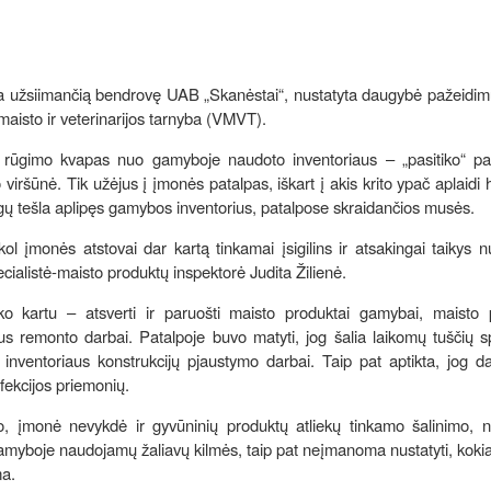
ba užsiimančią bendrovę UAB „Skanėstai“, nustatyta daugybė pažeidim
aisto ir veterinarijos tarnyba (VMVT).
tis rūgimo kvapas nuo gamyboje naudoto inventoriaus – „pasitiko“ pa
 viršūnė. Tik užėjus į įmonės patalpas, iškart į akis krito ypač aplaidi 
rgų tešla aplipęs gamybos inventorius, patalpose skraidančios musės.
kol įmonės atstovai dar kartą tinkamai įsigilins ir atsakingai taikys n
ecialistė-maisto produktų inspektorė Judita Žilienė.
o kartu – atsverti ir paruošti maisto produktai gamybai, maisto 
iaus remonto darbai. Patalpoje buvo matyti, jog šalia laikomų tuščių
ių inventoriaus konstrukcijų pjaustymo darbai. Taip pat aptikta, jog d
nfekcijos priemonių.
, įmonė nevykdė ir gyvūninių produktų atliekų tinkamo šalinimo, n
myboje naudojamų žaliavų kilmės, taip pat neįmanoma nustatyti, kokia
ma.