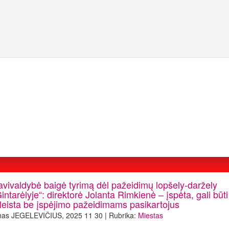
avivaldybė baigė tyrimą dėl pažeidimų lopšely-daržely
intarėlyje“: direktorė Jolanta Rimkienė – įspėta, gali būti
tleista be įspėjimo pažeidimams pasikartojus
nas JEGELEVIČIUS, 2025 11 30 | Rubrika:
Miestas