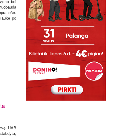
rkymo bei
 nuobaudą
nepranešė.
ulaukė po
ta
rovę UAB
stabdyta,