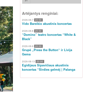
31
Artėjantys renginiai:
2026-08-7
20:00
Vido Bareikio akustinis koncertas
2026-08-8
20:00
“Domino” teatro koncertas “White &
Black”
2026-08-9
20:00
Grupė „Press the Button“ ir Livija
Gema
2026-08-13
20:00
Egidijaus Sipavičiaus akustinis
koncertas “Širdies gelmėj | Palanga