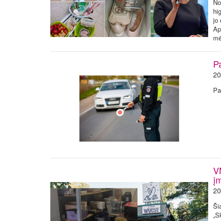
No
hi
jo
Ap
mė
Pa
20
Pa
V
į
20
Ši
„S