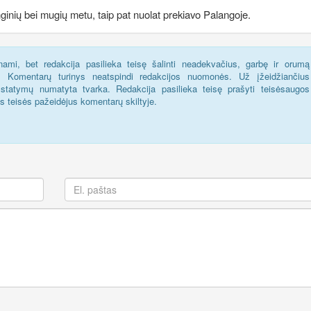
nginių bei mugių metu, taip pat nuolat prekiavo Palangoje.
ami, bet redakcija pasilieka teisę šalinti neadekvačius, garbę ir orumą
s. Komentarų turinys neatspindi redakcijos nuomonės. Už įžeidžiančius
statymų numatyta tvarka. Redakcija pasilieka teisę prašyti teisėsaugos
us teisės pažeidėjus komentarų skiltyje.