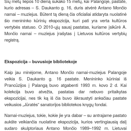
Šių metų liepos 10 dieną sukako 15 metų, kai Palangoje, pastate,
kurio adresas – S. Daukanto g. 16, duris atvėrė Antano Mončio
namai – muziejus. Būtent tą dieną čia oficialiai atidaryta nuolatinė
šio menininko kūrinių ekspozicija, kuri pati yra verta kultūros
vertybės statuso. O 2010-ųjų sausį pastatas, kuriame įsikūrė A.
Mončio namai – muziejus įrašytas į Lietuvos kultūros vertybių
registrą.
Ekspozicija – buvusioje bibliotekoje
Kaip jau minėjome, Antano Mončio namai-muziejus Palangoje
veikia S. Daukanto g. 16 pastate. Menininko kūriniai iš
Prancūzijos į Palangą buvo atgabenti 1993 m. kovo 2 d. Kai
kolekcija buvo atvežta, pastatas dar nebuvo pritaikytas
ekspozicijai, nes tik ką iš čia buvo iškraustyti anksčiau pastate
veikusios „Jūratės“ sanatorijos bibliotekos knygų fondai.
Namai-muziejus, tokie, kokie jie yra dabar – su antrajame pastato
aukšte veikiančia nuolatine ekspozicija, kurios vertingiausią dalį
sudaro skulptoriaus Antano Mončio 1989–1992 m. Lietuvai