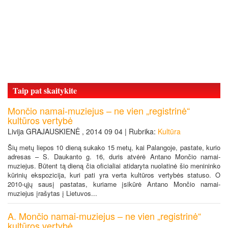
Taip pat skaitykite
Mončio namai-muziejus – ne vien „registrinė“
kultūros vertybė
Livija GRAJAUSKIENĖ , 2014 09 04 | Rubrika:
Kultūra
Šių metų liepos 10 dieną sukako 15 metų, kai Palangoje, pastate, kurio
adresas – S. Daukanto g. 16, duris atvėrė Antano Mončio namai-
muziejus. Būtent tą dieną čia oficialiai atidaryta nuolatinė šio menininko
kūrinių ekspozicija, kuri pati yra verta kultūros vertybės statuso. O
2010-ųjų sausį pastatas, kuriame įsikūrė Antano Mončio namai-
muziejus įrašytas į Lietuvos...
A. Mončio namai-muziejus – ne vien „registrinė“
kultūros vertybė