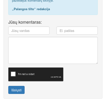
pažeidėjus komentarų skiltyje.
„Palangos tilto“ redakcija
Jūsų komentaras:
Išsiųsti