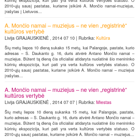
kūrinių ekspozicija, kuri pati yra verta kultūros vertybės statuso. O
2010-ųjų sausį pastatas, kuriame įsikūrė A. Mončio namai-muziejus,
įrašytas į Lietuvos...
A. Mončio namai – muziejus – ne vien „registrinė“
kultūros vertybė
Livija GRAJAUSKIENĖ , 2014 07 10 | Rubrika:
Kultūra
Šių metų liepos 10 dieną sukako 15 metų, kai Palangoje, pastate, kurio
adresas – S. Daukanto g. 16, duris atvėrė Antano Mončio namai –
muziejus. Būtent tą dieną čia oficialiai atidaryta nuolatinė šio menininko
kūrinių ekspozicija, kuri pati yra verta kultūros vertybės statuso. O
2010-ųjų sausį pastatas, kuriame įsikūrė A. Mončio namai – muziejus
įrašytas...
A. Mončio namai – muziejus – ne vien „registrinė“
kultūros vertybė
Livija GRAJAUSKIENĖ , 2014 07 07 | Rubrika:
Miestas
Šių metų liepos 10 dieną sukanka 15 metų, kai Palangoje, pastate,
kurio adresas – S. Daukanto g. 16, duris atvėrė Antano Mončio namai –
muziejus. Būtent tą dieną čia oficialiai atidaryta nuolatinė šio menininko
kūrinių ekspozicija, kuri pati yra verta kultūros vertybės statuso. O
2010-ųjų sausį pastatas, kuriame įsikūrė A. Mončio namai – muziejus...