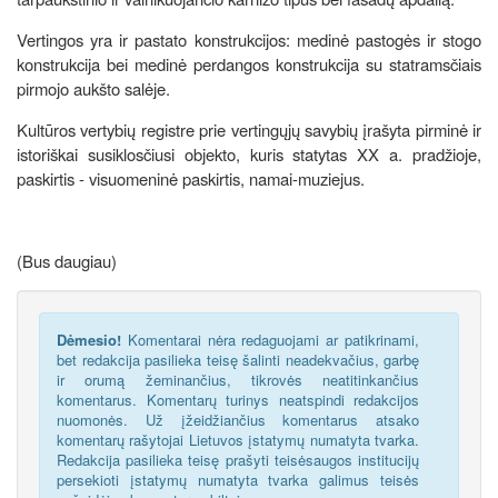
Vertingos yra ir pastato konstrukcijos: medinė pastogės ir stogo
konstrukcija bei medinė perdangos konstrukcija su statramsčiais
pirmojo aukšto salėje.
Kultūros vertybių registre prie vertingųjų savybių įrašyta pirminė ir
istoriškai susiklosčiusi objekto, kuris statytas XX a. pradžioje,
paskirtis - visuomeninė paskirtis, namai-muziejus.
(Bus daugiau)
Dėmesio!
Komentarai nėra redaguojami ar patikrinami,
bet redakcija pasilieka teisę šalinti neadekvačius, garbę
ir orumą žeminančius, tikrovės neatitinkančius
komentarus. Komentarų turinys neatspindi redakcijos
nuomonės. Už įžeidžiančius komentarus atsako
komentarų rašytojai Lietuvos įstatymų numatyta tvarka.
Redakcija pasilieka teisę prašyti teisėsaugos institucijų
persekioti įstatymų numatyta tvarka galimus teisės