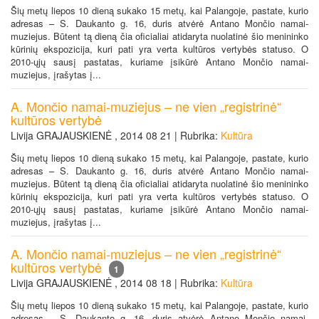
Šių metų liepos 10 dieną sukako 15 metų, kai Palangoje, pastate, kurio
adresas – S. Daukanto g. 16, duris atvėrė Antano Mončio namai-
muziejus. Būtent tą dieną čia oficialiai atidaryta nuolatinė šio menininko
kūrinių ekspozicija, kuri pati yra verta kultūros vertybės statuso. O
2010-ųjų sausį pastatas, kuriame įsikūrė Antano Mončio namai-
muziejus, įrašytas į...
A. Mončio namai-muziejus – ne vien „registrinė“
kultūros vertybė
Livija GRAJAUSKIENĖ , 2014 08 21 | Rubrika:
Kultūra
Šių metų liepos 10 dieną sukako 15 metų, kai Palangoje, pastate, kurio
adresas – S. Daukanto g. 16, duris atvėrė Antano Mončio namai-
muziejus. Būtent tą dieną čia oficialiai atidaryta nuolatinė šio menininko
kūrinių ekspozicija, kuri pati yra verta kultūros vertybės statuso. O
2010-ųjų sausį pastatas, kuriame įsikūrė Antano Mončio namai-
muziejus, įrašytas į...
A. Mončio namai-muziejus – ne vien „registrinė“
kultūros vertybė
1
Livija GRAJAUSKIENĖ , 2014 08 18 | Rubrika:
Kultūra
Šių metų liepos 10 dieną sukako 15 metų, kai Palangoje, pastate, kurio
adresas – S. Daukanto g. 16, duris atvėrė Antano Mončio namai-