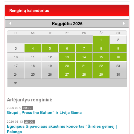
Renginių kalendorius
Rugpjūtis 2026
Pi
An
Tr
Kt
Pn
Št
Sk
1
2
3
4
5
6
7
8
9
10
11
12
13
14
15
16
17
18
19
20
21
22
23
24
25
26
27
28
29
30
31
Artėjantys renginiai:
2026-08-9
20:00
Grupė „Press the Button“ ir Livija Gema
2026-08-13
20:00
Egidijaus Sipavičiaus akustinis koncertas “Širdies gelmėj |
Palanga