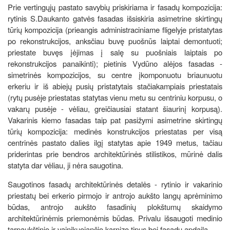
Prie vertingųjų pastato savybių priskiriama ir fasadų kompozicija:
rytinis S.Daukanto gatvės fasadas išsiskiria asimetrine skirtingų
tūrių kompozicija (prieangis administraciniame fligelyje pristatytas
po rekonstrukcijos, anksčiau buvę puošnūs laiptai demontuoti;
priestate buvęs įėjimas į salę su puošniais laiptais po
rekonstrukcijos panaikinti); pietinis Vydūno alėjos fasadas -
simetrinės kompozicijos, su centre įkomponuotu briaunuotu
erkeriu ir iš abiejų pusių pristatytais stačiakampiais priestatais
(rytų pusėje priestatas statytas vienu metu su centriniu korpusu, o
vakarų pusėje - vėliau, greičiausiai statant šiaurinį korpusą).
Vakarinis kiemo fasadas taip pat pasižymi asimetrine skirtingų
tūrių kompozicija: medinės konstrukcijos priestatas per visą
centrinės pastato dalies ilgį statytas apie 1949 metus, tačiau
priderintas prie bendros architektūrinės stilistikos, mūrinė dalis
statyta dar vėliau, ji nėra saugotina.
Saugotinos fasadų architektūrinės detalės - rytinio ir vakarinio
priestatų bei erkerio pirmojo ir antrojo aukšto langų aprėminimo
būdas, antrojo aukšto fasadinių plokštumų skaidymo
architektūrinėmis priemonėmis būdas. Privalu išsaugoti medinio
tarpaukštinio ir vainikuojančio karnizo tipus bei fasadų apdailą.