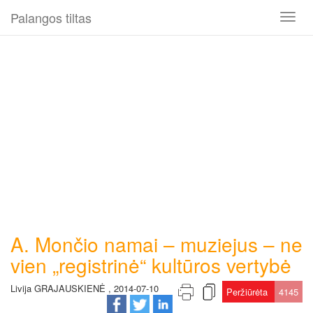
Palangos tiltas
Toggl
naviga
A. Mončio namai – muziejus – ne
vien „registrinė“ kultūros vertybė
Livija GRAJAUSKIENĖ , 2014-07-10
Peržiūrėta
4145