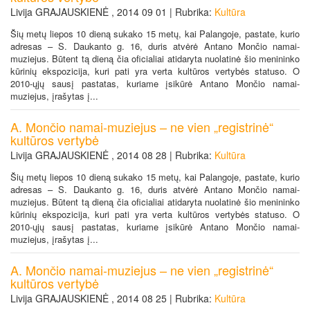
Livija GRAJAUSKIENĖ , 2014 09 01 | Rubrika:
Kultūra
Šių metų liepos 10 dieną sukako 15 metų, kai Palangoje, pastate, kurio
adresas – S. Daukanto g. 16, duris atvėrė Antano Mončio namai-
muziejus. Būtent tą dieną čia oficialiai atidaryta nuolatinė šio menininko
kūrinių ekspozicija, kuri pati yra verta kultūros vertybės statuso. O
2010-ųjų sausį pastatas, kuriame įsikūrė Antano Mončio namai-
muziejus, įrašytas į...
A. Mončio namai-muziejus – ne vien „registrinė“
kultūros vertybė
Livija GRAJAUSKIENĖ , 2014 08 28 | Rubrika:
Kultūra
Šių metų liepos 10 dieną sukako 15 metų, kai Palangoje, pastate, kurio
adresas – S. Daukanto g. 16, duris atvėrė Antano Mončio namai-
muziejus. Būtent tą dieną čia oficialiai atidaryta nuolatinė šio menininko
kūrinių ekspozicija, kuri pati yra verta kultūros vertybės statuso. O
2010-ųjų sausį pastatas, kuriame įsikūrė Antano Mončio namai-
muziejus, įrašytas į...
A. Mončio namai-muziejus – ne vien „registrinė“
kultūros vertybė
Livija GRAJAUSKIENĖ , 2014 08 25 | Rubrika:
Kultūra