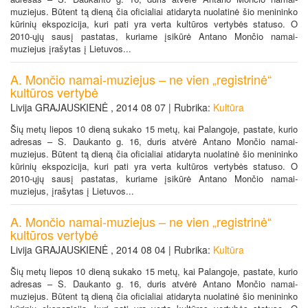
muziejus. Būtent tą dieną čia oficialiai atidaryta nuolatinė šio menininko
kūrinių ekspozicija, kuri pati yra verta kultūros vertybės statuso. O
2010-ųjų sausį pastatas, kuriame įsikūrė Antano Mončio namai-
muziejus įrašytas į Lietuvos...
A. Mončio namai-muziejus – ne vien „registrinė“
kultūros vertybė
Livija GRAJAUSKIENĖ , 2014 08 07 | Rubrika:
Kultūra
Šių metų liepos 10 dieną sukako 15 metų, kai Palangoje, pastate, kurio
adresas – S. Daukanto g. 16, duris atvėrė Antano Mončio namai-
muziejus. Būtent tą dieną čia oficialiai atidaryta nuolatinė šio menininko
kūrinių ekspozicija, kuri pati yra verta kultūros vertybės statuso. O
2010-ųjų sausį pastatas, kuriame įsikūrė Antano Mončio namai-
muziejus, įrašytas į Lietuvos...
A. Mončio namai-muziejus – ne vien „registrinė“
kultūros vertybė
Livija GRAJAUSKIENĖ , 2014 08 04 | Rubrika:
Kultūra
Šių metų liepos 10 dieną sukako 15 metų, kai Palangoje, pastate, kurio
adresas – S. Daukanto g. 16, duris atvėrė Antano Mončio namai-
muziejus. Būtent tą dieną čia oficialiai atidaryta nuolatinė šio menininko