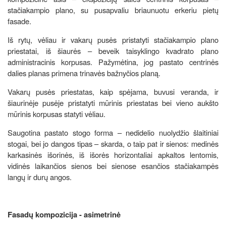
stačiakampio plano, su pusapvaliu briaunuotu erkeriu pietų
fasade.
Iš rytų, vėliau ir vakarų pusės pristatyti stačiakampio plano
priestatai, iš šiaurės – beveik taisyklingo kvadrato plano
administracinis korpusas. Pažymėtina, jog pastato centrinės
dalies planas primena trinavės bažnyčios planą.
Vakarų pusės priestatas, kaip spėjama, buvusi veranda, ir
šiaurinėje pusėje pristatyti mūrinis priestatas bei vieno aukšto
mūrinis korpusas statyti vėliau.
Saugotina pastato stogo forma – nedidelio nuolydžio šlaitiniai
stogai, bei jo dangos tipas – skarda, o taip pat ir sienos: medinės
karkasinės išorinės, iš išorės horizontaliai apkaltos lentomis,
vidinės laikančios sienos bei sienose esančios stačiakampės
langų ir durų angos.
Fasadų kompozicija - asimetrinė