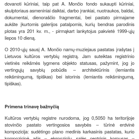
dovanoti kūriniai, taip pat A. Mončio fondo sukaupti kūriniai,
skulptoriaus asmeniniai daiktai, darbo įrankiai, nuotraukos, baldai,
dokumentai, dienoraščio fragmentai, bei pastato pirmajame
aukšte įkurtomis galerijos patalpomis, kurių bendras parodinis
plotas yra 201 kv. m., - pirmąkart lankytojus pakvietė 1999-ųjų
liepos 10 dieną.
O 2010-ųjų sausį A. Mončio namų-muziejaus pastatas įrašytas į
Lietuvos kultūros vertybių registrą. Jam suteiktas registrinio
vietinės reikšmės lygmens objekto statusas, pažymint, jog jo
vertingųjų savybių pobūdis – architektūrinis (lemiantis
reikšmingumą, tipiškas) bei istorinis (lemiantis reikšmingumą,
tipiškas).
Primena trinavę bažnyčią
Kultūros vertybių registre nurodoma, jog 0,5050 ha teritorijoje
stovinčio pastato vertingosios savybės – tūrinė erdvinė
kompozicija: sudėtingo plano medinis karkasinis pastatas, kurio
kompozicinė ašis – ekspozicijų salės centrinis korpusas –