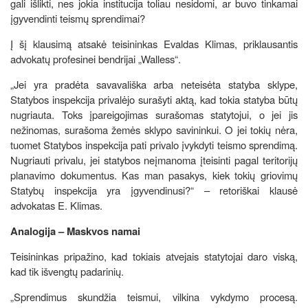
gali išlikti, nes jokia institucija toliau nesidomi, ar buvo tinkamai
įgyvendinti teismų sprendimai?
Į šį klausimą atsakė teisininkas Evaldas Klimas, priklausantis
advokatų profesinei bendrijai „Walless“.
„Jei yra pradėta savavališka arba neteisėta statyba sklype,
Statybos inspekcija privalėjo surašyti aktą, kad tokia statyba būtų
nugriauta. Toks įpareigojimas surašomas statytojui, o jei jis
nežinomas, surašoma žemės sklypo savininkui. O jei tokių nėra,
tuomet Statybos inspekcija pati privalo įvykdyti teismo sprendimą.
Nugriauti privalu, jei statybos neįmanoma įteisinti pagal teritorijų
planavimo dokumentus. Kas man pasakys, kiek tokių griovimų
Statybų inspekcija yra įgyvendinusi?“ – retoriškai klausė
advokatas E. Klimas.
Analogija – Maskvos namai
Teisininkas pripažino, kad tokiais atvejais statytojai daro viską,
kad tik išvengtų padarinių.
„Sprendimus skundžia teismui, vilkina vykdymo procesą.