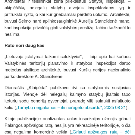
Architektai ir teisininkai žeria priekaištus Statybų inspekcijai –
akiplėšiškų nelegalių statybų atvejais inspektoriams lyg ir
pritrūksta ryžto, o kai kur griebiamasi perdėto uolumo. Architektė,
buvusi Seimo narė aplinkosaugininkė Aurelija Stancikienė mano,
kad inspekcija privalėtų ginti valstybės prestižą, tačiau kažkodėl to
nesiima.
Rato nori daug kas
„Lietuvoje įstatymai taikomi selektyviai“, – taip apie kai kuriuos
Valstybinės teritorijų planavimo ir statybos inspekcijos darbo
metodus atsiliepė architektė, buvusi Kuršių nerijos nacionalinio
parko direktorė A. Stancikienė.
Dienraštis „Klaipėda“ publikavo dvi su statybomis susijusias
istorijas. Vienoje dėl nelegalių kaimyno statybų įkaitais tapo
keturių sodų bendrijų gyventojai, praradę viltį sulaukti asfaltuoto
kelio (
„Tarnybų neįgalumas – iki neregėto absurdo“, 2025 08 21
).
Kitoje publikacijoje analizuotas uolus inspekcijos užmojis griauti
Palangos apžvalgos ratą, nes jis yra rekreacinėje teritorijoje, o čia
esą negalima komercinė veikla (
„Griauti apžvalgos ratą – dėl