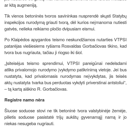
ar kitą augmeniją.
Tik vienos betoninės tvoros savininkas nusprendė skųsti Statybų
inspekcijos nurodymą griauti tvorą, dėl kurios neįmanoma nutiesti
gatvės, nelieka reikiamo pločio dvipusiam eismui.
Po Klaipėdos apygardos teismo neskundžiamos nutarties VTPSI
patarėjas viešiesiems ryšiams Rosvaldas Gorbačiovas tikino, kad
tvora bus nugriauta, tačiau ji riogso iki šiol.
„Įsiteisėjus teismo sprendimui, VTPSI pareigūnai nedelsdami
atliks privalomojo nurodymo įvykdymo patikrinimą vietoje. Jei bus
nustatyta, kad privalomasis nurodymas neįvykdytas, jis teisės
aktų nustatyta tvarka bus perduotas vykdyti priverstinai antstoliui“,
– tą kartą aiškino R. Gorbačiovas.
Registre namo nėra
Šiuose soduose stovi ne tik betoninė tvora valstybinėje žemėje,
pilietis soduose pasistatė trijų aukštų gyvenamąjį namą ir jo
niekas nesugeba nugriauti.