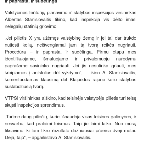
Ir paprasta, ir sudėtinga
Valstybinės teritorijų planavimo ir statybos inspekcijos viršininkas
Albertas Stanislovaitis tikino, kad inspekcija vis dėlto imasi
nelegalių statinių griovimo.
„Jei pilietis X yra užėmęs valstybinę žemę ir jei tai dar trukdo
nutiesti kelią, neišvengiamai jam tą tvorą reikės nugriauti.
Procedūra – ir paprasta, ir sudėtinga. Pirmu etapu mes
identifikuojame, išmatuojame ir privalomuoju nurodymu
paprašome savininko nugriauti. Jei jis nesutinka griauti, mes
kreipiamės į antstolius dėl vykdymo“, – tikino A. Stanislovaitis,
komentuodamas klausimą dėl Klaipėdos rajone kelio statybas
sustabdžiusią tvorą.
VTPSI viršininkas aiškino, kad teisinėje valstybėje pilietis turi teisę
skųsti inspekcijos sprendimus.
„Turime daug piliečių, kurie išnaudoja visas teisines galimybes, ir
nesvarbu, kad pralaimi teismus. Taip jie laimi laiko. Nuo mūsų
fiksavimo iki tam tikro rezultato dažniausiai praeina dveji metai.
Deja, taip“, – apgailestavo A. Stanislovaitis.