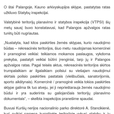
O štai Palangoje, Kauno arkivyskupijos sklype, pastatytas ratas
užkliuvo Statybų inspekcijai.
Valstybinė teritorijų planavimo ir statybos inspekcija (VTPSI) šių
metų sausį buvo konstatavusi, kad Palangos apžvalgos ratas
turėtų būti nugriautas.
„Nustatyta, kad kitos paskirties žemės sklypas, kurio naudojimo
būdas – rekreacinės teritorijos, šiuo metu naudojamas komercinei
ir pramoginei veiklai: teikiamos mokamos paslaugos, vykdoma
prekyba, pastatyti veiklai būtini įrenginiai, tarp jų ir Palangos
apžvalgos ratas. Pagal teisės aktus, rekreacinės teritorijos skirtos
trumpalaikiam ar ilgalaikiam poilsiui su viešajam naudojimui
skirtais poilsio paskirties pastatais (viešbučiais, sanatorijomis,
sporto aikštynais). Komercinė / pramoginė veikla tokios paskirties
sklype galima tik tuo atveju, jei ji neprieštarauja žemės naudojimo
būdui ir yra suderinta su galiojančiais teritorijų planavimo
dokumentais“, – skelbta inspekcijos pranešime spaudai.
Buvusi Kuršių nerijos nacionalinio parko direktorė A. Stancikienė,
kuri puikiai pamena kurortinėje teritorijoje vykusį statybų ir jų