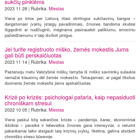
sukčių pinklėms
2023 11 28 | Rubrika:
Miestas
Viena po kitos per Lietuvą ritasi skirtingos sukčiavimų bangos –
dangstomasi įvairių įstaigų pavadinimais, žmones bandoma skubiai
išgąsdinti ar nudžiuginti, mėginama pasinaudoti patiklumu, emociniu
pažeidžiamumu ir taip išvilioti pinigus.
Jei turite registruoto miško, žemės mokestis Jums
gali būti perskaičiuotas
2023 11 14 | Rubrika:
Miestas
Pastaruoju metu Valstybinė miškų tarnyba iš miško savininkų sulaukia
nemažai klausimų dėl žemės mokesčio. Teiraujamasi, ar pagal tikslius
duomenis žemės mokestis jiems apskaičiuotas.
Krizė po krizės: psichologai pataria, kaip nepasiduoti
chroniškam stresui
2022 10 05 | Rubrika:
Miestas
Viena paskui kitą sekančios krizės – pandemija, karas, ekonominiai
iššūkiai – paveikė ir tebeveikia žmones gana intensyviai, o neturint
pakankamai laiko atsigauti tarp krizinių įvykių, tikėtina, galima atsidurti
chroniško streso būsenoje.