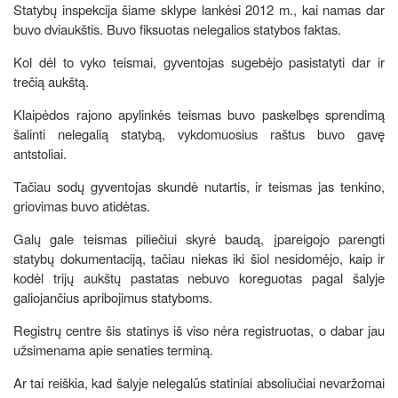
Statybų inspekcija šiame sklype lankėsi 2012 m., kai namas dar
buvo dviaukštis. Buvo fiksuotas nelegalios statybos faktas.
Kol dėl to vyko teismai, gyventojas sugebėjo pasistatyti dar ir
trečią aukštą.
Klaipėdos rajono apylinkės teismas buvo paskelbęs sprendimą
šalinti nelegalią statybą, vykdomuosius raštus buvo gavę
antstoliai.
Tačiau sodų gyventojas skundė nutartis, ir teismas jas tenkino,
griovimas buvo atidėtas.
Galų gale teismas piliečiui skyrė baudą, įpareigojo parengti
statybų dokumentaciją, tačiau niekas iki šiol nesidomėjo, kaip ir
kodėl trijų aukštų pastatas nebuvo koreguotas pagal šalyje
galiojančius apribojimus statyboms.
Registrų centre šis statinys iš viso nėra registruotas, o dabar jau
užsimenama apie senaties terminą.
Ar tai reiškia, kad šalyje nelegalūs statiniai absoliučiai nevaržomai