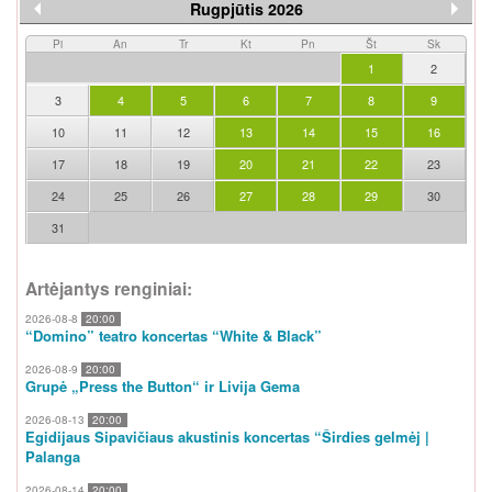
Rugpjūtis 2026
Pi
An
Tr
Kt
Pn
Št
Sk
1
2
3
4
5
6
7
8
9
10
11
12
13
14
15
16
17
18
19
20
21
22
23
24
25
26
27
28
29
30
31
Artėjantys renginiai:
2026-08-8
20:00
“Domino” teatro koncertas “White & Black”
2026-08-9
20:00
Grupė „Press the Button“ ir Livija Gema
2026-08-13
20:00
Egidijaus Sipavičiaus akustinis koncertas “Širdies gelmėj |
Palanga
2026-08-14
20:00