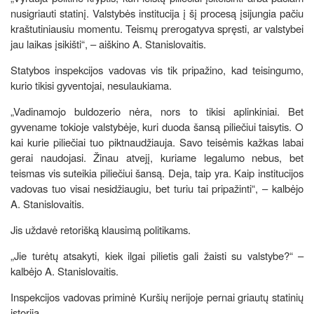
nusigriauti statinį. Valstybės institucija į šį procesą įsijungia pačiu
kraštutiniausiu momentu. Teismų prerogatyva spręsti, ar valstybei
jau laikas įsikišti“, – aiškino A. Stanislovaitis.
Statybos inspekcijos vadovas vis tik pripažino, kad teisingumo,
kurio tikisi gyventojai, nesulaukiama.
„Vadinamojo buldozerio nėra, nors to tikisi aplinkiniai. Bet
gyvename tokioje valstybėje, kuri duoda šansą piliečiui taisytis. O
kai kurie piliečiai tuo piktnaudžiauja. Savo teisėmis kažkas labai
gerai naudojasi. Žinau atvejį, kuriame legalumo nebus, bet
teismas vis suteikia piliečiui šansą. Deja, taip yra. Kaip institucijos
vadovas tuo visai nesidžiaugiu, bet turiu tai pripažinti“, – kalbėjo
A. Stanislovaitis.
Jis uždavė retorišką klausimą politikams.
„Jie turėtų atsakyti, kiek ilgai pilietis gali žaisti su valstybe?“ –
kalbėjo A. Stanislovaitis.
Inspekcijos vadovas priminė Kuršių nerijoje pernai griautų statinių
istoriją.