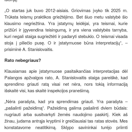
„O startas juk buvo 2012-aisiais. Griovimas įvyko tik 2025 m.
Trūksta teismų praktikos griežtėjimo. Bet šiuo metu valstybė šio
klausimo negriežtina. Yra įstatymų leidėjai, yra teismai, kurie
prižiūri ir įgyvendina teisingumą, ir yra viena valstybės tarnyba,
kuri negali staiga sugriežtėti ir padaryti stebuklo. O teismai visada
stoja į piliečio pusę. O ir įstatymuose būna interpretacijų“, –
prisiminė A. Stanislovaitis.
Rato nebegriaus?
Klausiamas apie įstatymuose pasitaikančias interpretacijas dėl
Palangos apžvalgos rato, A. Stanislovaitis staiga pareiškė, kad
sprendimo griauti ratą visai net nėra, nors tokią informaciją
išskaitė visi, kas skaitė inspekcijos pranešimą.
„Nėra parašyta, kad yra sprendimas griauti. Yra parašyta –
„pašalinti pažeidimą“. Pažeidimą galima pašalinti dviem būdais:
nugriauti arba susitvarkyti žemės naudojimo paskirtį. Kiek aš
žinau, judama antrąja kryptimi ir greičiausiai tas ratas stovės. Mes
konstatavome neatitikimą. Sklypo savininkai turėjo priimti