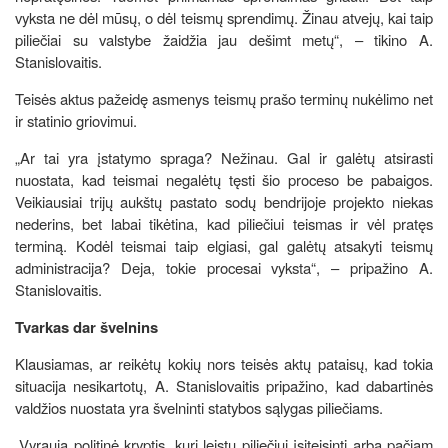
vyksta ne dėl mūsų, o dėl teismų sprendimų. Žinau atvejų, kai taip
piliečiai su valstybe žaidžia jau dešimt metų“, – tikino A.
Stanislovaitis.
Teisės aktus pažeidę asmenys teismų prašo terminų nukėlimo net
ir statinio griovimui.
„Ar tai yra įstatymo spraga? Nežinau. Gal ir galėtų atsirasti
nuostata, kad teismai negalėtų tęsti šio proceso be pabaigos.
Veikiausiai trijų aukštų pastato sodų bendrijoje projekto niekas
nederins, bet labai tikėtina, kad piliečiui teismas ir vėl pratęs
terminą. Kodėl teismai taip elgiasi, gal galėtų atsakyti teismų
administracija? Deja, tokie procesai vyksta“, – pripažino A.
Stanislovaitis.
Tvarkas dar švelnins
Klausiamas, ar reikėtų kokių nors teisės aktų pataisų, kad tokia
situacija nesikartotų, A. Stanislovaitis pripažino, kad dabartinės
valdžios nuostata yra švelninti statybos sąlygas piliečiams.
„Vyrauja politinė kryptis, kuri leistų piliečiui įsiteisinti arba pačiam