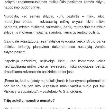
įsakymu reglamentuojamas miškų ūkio paskirties žemės sklypų
naudojimo būdo turinys.
Nurodyta, kad žemės sklypai, kurių paskirtis – miškų ūkio,
naudojimo būdas – rekreacinių miškų sklypai, skirti miško
parkams, miesto miškams, valstybinių parkų rekreaciniams miško
sklypams ir kitiems miškams, naudojamiems gyventojų poilsiui.
Galų gale konstatuota, esą faktiškai vykdoma veikla Grūto parke
atitinka teritorijų planavimo dokumentuose nustatytą žemės
sklypo paskirtį.
Inspekcija pažeidimų neįžvelgė. Išeitų, kad komercinė veikla
nedraudžiama miško ūkio ar rekreacinių miškų sklypuose, bet tai
draudžiama rekreacinės paskirties teritorijose.
„Esmė ta, kad su įstatymų kaitaliojimais ir bandymais pritempti tai
prie vieno, tai prie kito kurpaliaus mūsų valdžia nuėjo per toli.
Viskas yra supainiota“, – pastebėjo A. Stancikienė.
Trijų aukštų monstro nemato?