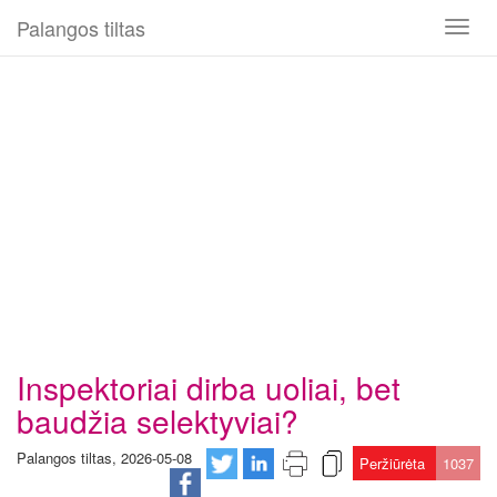
Palangos tiltas
Toggl
naviga
Inspektoriai dirba uoliai, bet
baudžia selektyviai?
Palangos tiltas, 2026-05-08
Peržiūrėta
1037