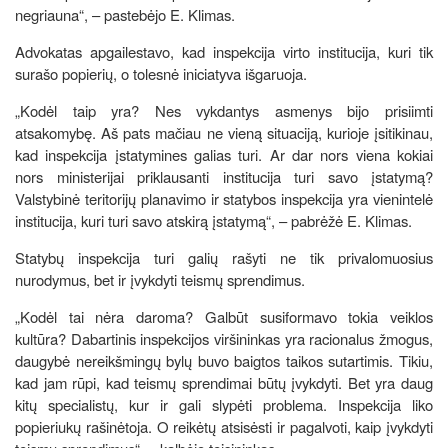
negriauna“, – pastebėjo E. Klimas.
Advokatas apgailestavo, kad inspekcija virto institucija, kuri tik
surašo popierių, o tolesnė iniciatyva išgaruoja.
„Kodėl taip yra? Nes vykdantys asmenys bijo prisiimti
atsakomybę. Aš pats mačiau ne vieną situaciją, kurioje įsitikinau,
kad inspekcija įstatymines galias turi. Ar dar nors viena kokiai
nors ministerijai priklausanti institucija turi savo įstatymą?
Valstybinė teritorijų planavimo ir statybos inspekcija yra vienintelė
institucija, kuri turi savo atskirą įstatymą“, – pabrėžė E. Klimas.
Statybų inspekcija turi galių rašyti ne tik privalomuosius
nurodymus, bet ir įvykdyti teismų sprendimus.
„Kodėl tai nėra daroma? Galbūt susiformavo tokia veiklos
kultūra? Dabartinis inspekcijos viršininkas yra racionalus žmogus,
daugybė nereikšmingų bylų buvo baigtos taikos sutartimis. Tikiu,
kad jam rūpi, kad teismų sprendimai būtų įvykdyti. Bet yra daug
kitų specialistų, kur ir gali slypėti problema. Inspekcija liko
popieriukų rašinėtoja. O reikėtų atsisėsti ir pagalvoti, kaip įvykdyti