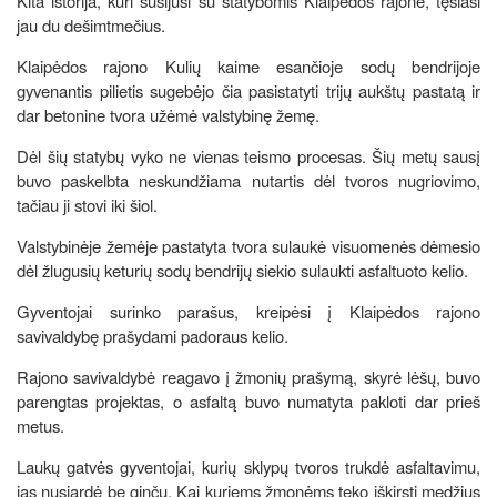
Kita istorija, kuri susijusi su statybomis Klaipėdos rajone, tęsiasi
jau du dešimtmečius.
Klaipėdos rajono Kulių kaime esančioje sodų bendrijoje
gyvenantis pilietis sugebėjo čia pasistatyti trijų aukštų pastatą ir
dar betonine tvora užėmė valstybinę žemę.
Dėl šių statybų vyko ne vienas teismo procesas. Šių metų sausį
buvo paskelbta neskundžiama nutartis dėl tvoros nugriovimo,
tačiau ji stovi iki šiol.
Valstybinėje žemėje pastatyta tvora sulaukė visuomenės dėmesio
dėl žlugusių keturių sodų bendrijų siekio sulaukti asfaltuoto kelio.
Gyventojai surinko parašus, kreipėsi į Klaipėdos rajono
savivaldybę prašydami padoraus kelio.
Rajono savivaldybė reagavo į žmonių prašymą, skyrė lėšų, buvo
parengtas projektas, o asfaltą buvo numatyta pakloti dar prieš
metus.
Laukų gatvės gyventojai, kurių sklypų tvoros trukdė asfaltavimu,
jas nusiardė be ginčų. Kai kuriems žmonėms teko iškirsti medžius