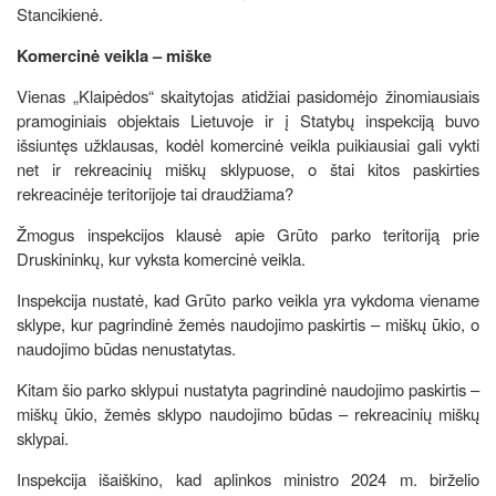
Stancikienė.
Komercinė veikla – miške
Vienas „Klaipėdos“ skaitytojas atidžiai pasidomėjo žinomiausiais
pramoginiais objektais Lietuvoje ir į Statybų inspekciją buvo
išsiuntęs užklausas, kodėl komercinė veikla puikiausiai gali vykti
net ir rekreacinių miškų sklypuose, o štai kitos paskirties
rekreacinėje teritorijoje tai draudžiama?
Žmogus inspekcijos klausė apie Grūto parko teritoriją prie
Druskininkų, kur vyksta komercinė veikla.
Inspekcija nustatė, kad Grūto parko veikla yra vykdoma viename
sklype, kur pagrindinė žemės naudojimo paskirtis – miškų ūkio, o
naudojimo būdas nenustatytas.
Kitam šio parko sklypui nustatyta pagrindinė naudojimo paskirtis –
miškų ūkio, žemės sklypo naudojimo būdas – rekreacinių miškų
sklypai.
Inspekcija išaiškino, kad aplinkos ministro 2024 m. birželio