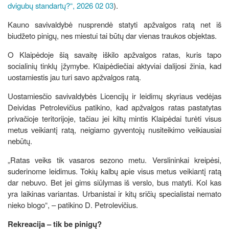
dvigubų standartų?“, 2026 02 03
).
Kauno savivaldybė nusprendė statyti apžvalgos ratą net iš
biudžeto pinigų, nes miestui tai būtų dar vienas traukos objektas.
O Klaipėdoje šią savaitę iškilo apžvalgos ratas, kuris tapo
socialinių tinklų įžymybe. Klaipėdiečiai aktyviai dalijosi žinia, kad
uostamiestis jau turi savo apžvalgos ratą.
Uostamiesčio savivaldybės Licencijų ir leidimų skyriaus vedėjas
Deividas Petrolevičius patikino, kad apžvalgos ratas pastatytas
privačioje teritorijoje, tačiau jei kiltų mintis Klaipėdai turėti visus
metus veikiantį ratą, neigiamo gyventojų nusiteikimo veikiausiai
nebūtų.
„Ratas veiks tik vasaros sezono metu. Verslininkai kreipėsi,
suderinome leidimus. Tokių kalbų apie visus metus veikiantį ratą
dar nebuvo. Bet jei gims siūlymas iš verslo, bus matyti. Kol kas
yra laikinas variantas. Urbanistai ir kitų sričių specialistai nemato
nieko blogo“, – patikino D. Petrolevičius.
Rekreacija – tik be pinigų?