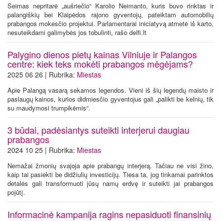
Seimas nepritarė „aušriečio“ Karolio Neimanto, kuris buvo rinktas ir
palangiškių bei Klaipėdos rajono gyventojų, pateiktam automobilių
prabangos mokesčio projektui. Parlamentarai iniciatyvą atmetė iš karto,
nesuteikdami galimybės jos tobulinti, rašo delfi.lt
Palygino dienos pietų kainas Vilniuje ir Palangos
centre: kiek teks mokėti prabangos mėgėjams?
2025 06 26 | Rubrika:
Miestas
Apie Palangą vasarą sekamos legendos. Vieni iš šių legendų maisto ir
paslaugų kainos, kurios didmiesčio gyventojus gali „palikti be kelnių, tik
su maudymosi trumpikėmis“.
3 būdai, padėsiantys suteikti interjerui daugiau
prabangos
2024 10 25 | Rubrika:
Miestas
Nemažai žmonių svajoja apie prabangų interjerą. Tačiau ne visi žino,
kaip tai pasiekti be didžiulių investicijų. Tiesa ta, jog tinkamai parinktos
detalės gali transformuoti jūsų namų erdvę ir suteikti jai prabangos
pojūtį.
Informacinė kampanija ragins nepasiduoti finansinių