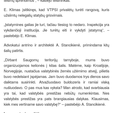
teismų sprendimus“, – kalbėjo teisininkas.
E. Klimas įsitikinęs, kad VTPSI privalėtų turėti rangovą, kuris
užsiimtų nelegalių statybų griovimais.
„Įstatymines galias jie turi, tačiau tiesiog to nedaro. Inspekcija yra
vykdančioji institucija. Jie turėtų eiti ir vykdyti įstatymą“, –
pastebėjo E. Klimas.
Advokatui antrino ir architektė A. Stancikienė, primindama kitų
šalių patirtis.
„Dirbant Saugomų teritorijų tarnyboje, mums buvo
organizuojamos kelionės į kitas šalis. Matėme, kaip Kroatijoje,
Norvegijoje, nustačius valstybinės žemės užėmimo atvejį, pilietis
buvo nedelsiant įspėjamas. Jam buvo duodamos trys dienos savo
daiktams susirinkti. Atvažiuodavo buldozeris ir ramiai viską
nušluodavo. O pas mus kas vyksta? Man atrodo, kad svarbiausia
yra tai, kad valstybės prestižas nebūtų numenkintas. Nes
valstybės prestižas yra pats brangiausias dalykas. Klausimas,
kiek mes vertiname savo valstybę?“ – pastebėjo A. Stancikienė.