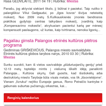
Rasa GEDVILAITĖ, 2011 04 19 | Rubrika:
Miestas
Panašu, jog aktyviai siekiant tikslo, jį būtinai ir pasieksi. Taip nutiko ir
palangiškiui Viliui Gedgaudui, po „ilgos kovos“ išvijus neteisėtą
mokestį. Nuo 2009 metų S.Kulikauskienės įmonės bendrosios
praktikos gydytojo centras taikydavo mokestį, įvardintą kaip
„Kompensavimo mokestis“, atvykusiam pacientui kartą per mėnesį
kompensuoti paslaugoms, už kurias, kaip tvirtinama, nemoka ligonių...
Pagaliau gimsta Palangos etninės kultūros plėtros
programa
Gediminas GRIŠKEVIČIUS, Palangos miesto savivaldybės
Etninės kultūros globos tarybos narys, 2010 03 30 | Rubrika:
Miestas
Sunku suvokti, kam iš vietos savivaldoje „plūduriuojančių genijų“ prieš
12-13 metų toptelėjo mintis į viešumą iškelti idėją panaikinti
Palangoje... Kultūros skyrių. Gali guostis, kad išsišokėlių arba
destruktorių miesto Taryboje būta visais metais, vos tik „išsovietėjome“.
Vienam „fizrukui“ neįtiko Europoje garsus, Romo Petraičio kantrybe ir
gabumais suburtas pučiamųjų orkestras, kai...
Renginių kalendorius