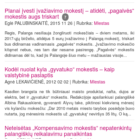
Planai įvesti įvažiavimo mokestį – atidėti, „pagalvės“
mokestis augs triskart
7
Eglė PALUBINSKAITĖ, 2015 11 26 | Rubrika:
Miestas
Regis, Palanga nesiliauja žongliruoti mokesčiais – dviem metams, iki
2017-ųjų birželio, atidėjus 5 eurų įvažiavimo į Palangą mokestį, triskart
bus didinamas vadinamasis „pagalvės“ mokestis. „Įvažiavimo mokesčio
kitąmet nebus, nes tam dar nesame pasirengę. „Pagalvės“ mokestis
didinamas dėl to, kad jis Palangoje šiuo metu – mažiausias visoje...
Kodėl nuolat kyla „gyvatuko“ mokestis – kaip
valstybinė paslaptis
Agnė LEKAVIČIENĖ, 2012 02 02 | Rubrika:
Miestas
Kasdien brangsta ne tik būtiniausi maisto produktai, nafta, dujos ar
elektra, bet ir „gyvatuko“ mokestis. Redakcijoje apsilankiusi palangiškė
Albina Rakauskienė, gyvenanti Alyvų take, piktinosi kiekvieną mėnesį
vis kylančiu mokesčiu: „Dar 2010 metais miesto tarybos posėdyje buvo
nutarta, jog mėnesinis mokestis už „gyvatuką“ neviršys 35 litų. O ką...
Neteisėtas „Kompensavimo mokestis“ nepatenkintų
palangiškių reikalavimu panaikintas