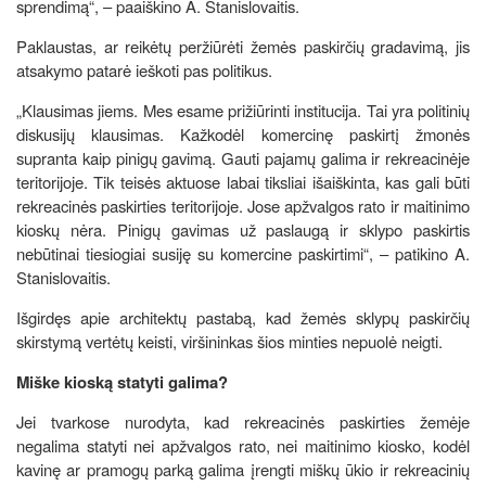
sprendimą“, – paaiškino A. Stanislovaitis.
Paklaustas, ar reikėtų peržiūrėti žemės paskirčių gradavimą, jis
atsakymo patarė ieškoti pas politikus.
„Klausimas jiems. Mes esame prižiūrinti institucija. Tai yra politinių
diskusijų klausimas. Kažkodėl komercinę paskirtį žmonės
supranta kaip pinigų gavimą. Gauti pajamų galima ir rekreacinėje
teritorijoje. Tik teisės aktuose labai tiksliai išaiškinta, kas gali būti
rekreacinės paskirties teritorijoje. Jose apžvalgos rato ir maitinimo
kioskų nėra. Pinigų gavimas už paslaugą ir sklypo paskirtis
nebūtinai tiesiogiai susiję su komercine paskirtimi“, – patikino A.
Stanislovaitis.
Išgirdęs apie architektų pastabą, kad žemės sklypų paskirčių
skirstymą vertėtų keisti, viršininkas šios minties nepuolė neigti.
Miške kioską statyti galima?
Jei tvarkose nurodyta, kad rekreacinės paskirties žemėje
negalima statyti nei apžvalgos rato, nei maitinimo kiosko, kodėl
kavinę ar pramogų parką galima įrengti miškų ūkio ir rekreacinių