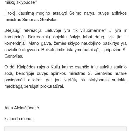
miškų sklypuose?
Į tokį klausimą mėgino atsakyti Seimo narys, buvęs aplinkos
ministras Simonas Gentvilas.
„Nejaugi rekreacija Lietuvoje yra tik visuomeninė? Ji yra ir
komercinė. Rekreacinių objektų šalyje labai daug, visi jie –
komerciniai. Mano galva, žemės sklypo naudojimo paskirtys yra
sovietinė atgyvena. Reikėtų imtis įstatymo pataisų“, – pripažino S.
Gentvilas.
O dėl Klaipėdos rajono Kulių kaime esančio trijų aukštų statinio
sodų bendrijoje buvęs aplinkos ministras S. Gentvilas nutarė
pasidomėti atskirai: gal jau vertėtų su statybomis surinktą
medžiagą persiųsti prokuratūrai.
Asta Aleksėjūnaitė
klaipeda.diena.lt