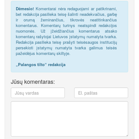
Dėmesio!
Komentarai nėra redaguojami ar patikrinami,
bet redakcija pasilieka teisę šalinti neadekvačius, garbę
ir orumą žeminančius, tikrovės neatitinkančius
komentarus. Komentarų turinys neatspindi redakcijos
nuomonės. Už įžeidžiančius komentarus atsako
komentarų rašytojai Lietuvos įstatymų numatyta tvarka.
Redakcija pasilieka teisę prašyti teisėsaugos institucijų
persekioti įstatymų numatyta tvarka galimus teisės
pažeidėjus komentarų skiltyje.
„Palangos tilto“ redakcija
Jūsų komentaras: