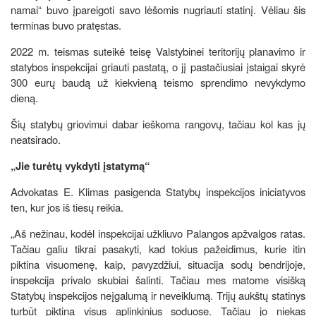
namai“ buvo įpareigoti savo lėšomis nugriauti statinį. Vėliau šis
terminas buvo pratęstas.
2022 m. teismas suteikė teisę Valstybinei teritorijų planavimo ir
statybos inspekcijai griauti pastatą, o jį pastačiusiai įstaigai skyrė
300 eurų baudą už kiekvieną teismo sprendimo nevykdymo
dieną.
Šių statybų griovimui dabar ieškoma rangovų, tačiau kol kas jų
neatsirado.
„Jie turėtų vykdyti įstatymą“
Advokatas E. Klimas pasigenda Statybų inspekcijos iniciatyvos
ten, kur jos iš tiesų reikia.
„Aš nežinau, kodėl inspekcijai užkliuvo Palangos apžvalgos ratas.
Tačiau galiu tikrai pasakyti, kad tokius pažeidimus, kurie itin
piktina visuomenę, kaip, pavyzdžiui, situacija sodų bendrijoje,
inspekcija privalo skubiai šalinti. Tačiau mes matome visišką
Statybų inspekcijos neįgalumą ir neveiklumą. Trijų aukštų statinys
turbūt piktina visus aplinkinius soduose. Tačiau jo niekas