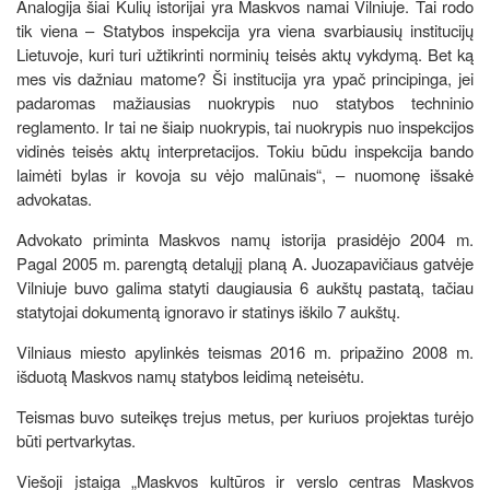
Analogija šiai Kulių istorijai yra Maskvos namai Vilniuje. Tai rodo
tik viena – Statybos inspekcija yra viena svarbiausių institucijų
Lietuvoje, kuri turi užtikrinti norminių teisės aktų vykdymą. Bet ką
mes vis dažniau matome? Ši institucija yra ypač principinga, jei
padaromas mažiausias nuokrypis nuo statybos techninio
reglamento. Ir tai ne šiaip nuokrypis, tai nuokrypis nuo inspekcijos
vidinės teisės aktų interpretacijos. Tokiu būdu inspekcija bando
laimėti bylas ir kovoja su vėjo malūnais“, – nuomonę išsakė
advokatas.
Advokato priminta Maskvos namų istorija prasidėjo 2004 m.
Pagal 2005 m. parengtą detalųjį planą A. Juozapavičiaus gatvėje
Vilniuje buvo galima statyti daugiausia 6 aukštų pastatą, tačiau
statytojai dokumentą ignoravo ir statinys iškilo 7 aukštų.
Vilniaus miesto apylinkės teismas 2016 m. pripažino 2008 m.
išduotą Maskvos namų statybos leidimą neteisėtu.
Teismas buvo suteikęs trejus metus, per kuriuos projektas turėjo
būti pertvarkytas.
Viešoji įstaiga „Maskvos kultūros ir verslo centras Maskvos