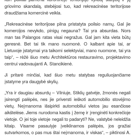
griovimo skandalą, stebėjosi tuo, kad rekreacinėse teritorijose
draudžiama komercinė veikla.
„Rekreacinėse teritorijose pilna pristatyta poilsio namų. Gal jie
komercijos nevykdo, pinigų negauna? Tai yra absurdas. Nors
man tas Palangos ratas visai negražus. Gal jam kita vieta būtų
geresnė. Bet tai tik mano nuomonė. O kalbant apie tai, ar
Lietuvoje įstatymai yra taikomi selektyviai, mano nuomone, tai yra
taip“, – rėžė šiuo metu Architektūros restauravimo, projektavimo
centrui vadovaujanti A. Stancikienė.
Ji pritarė minčiai, kad šiuo metu statybas reguliuojančiame
įstatyme yra daugybė skylių.
„Yra ir daugiau absurdų – Vilniuje, Stiklių gatvėje, žmonės negali
įsirengti palėpės, nes jie priversti ieškoti automobilio stovėjimo
vietų. Neįmanoma išsipirkti automobiliui vietos jau esančiose
aikštelėse. Jiems nurodoma kastis į žemę ir įrenginėti konkrečioje
vietoje. O jei toje vietoje negali to padaryti? Ne, valstybė neleidžia
kitaip. Visame pasaulyje įveiklinamos palėpės, jos gražiai
sutvarkomos, o pas mus štai neįmanoma, ir viskas“, – piktinosi A.