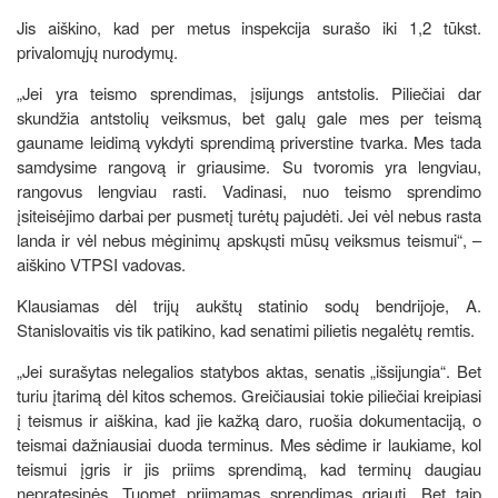
Jis aiškino, kad per metus inspekcija surašo iki 1,2 tūkst.
privalomųjų nurodymų.
„Jei yra teismo sprendimas, įsijungs antstolis. Piliečiai dar
skundžia antstolių veiksmus, bet galų gale mes per teismą
gauname leidimą vykdyti sprendimą priverstine tvarka. Mes tada
samdysime rangovą ir griausime. Su tvoromis yra lengviau,
rangovus lengviau rasti. Vadinasi, nuo teismo sprendimo
įsiteisėjimo darbai per pusmetį turėtų pajudėti. Jei vėl nebus rasta
landa ir vėl nebus mėginimų apskųsti mūsų veiksmus teismui“, –
aiškino VTPSI vadovas.
Klausiamas dėl trijų aukštų statinio sodų bendrijoje, A.
Stanislovaitis vis tik patikino, kad senatimi pilietis negalėtų remtis.
„Jei surašytas nelegalios statybos aktas, senatis „išsijungia“. Bet
turiu įtarimą dėl kitos schemos. Greičiausiai tokie piliečiai kreipiasi
į teismus ir aiškina, kad jie kažką daro, ruošia dokumentaciją, o
teismai dažniausiai duoda terminus. Mes sėdime ir laukiame, kol
teismui įgris ir jis priims sprendimą, kad terminų daugiau
nepratęsinės. Tuomet priimamas sprendimas griauti. Bet taip