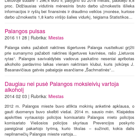
Lietuvoje sudarė 1 296,4 euro ir, palyginti su 2018 metais, padidėjo 8,8
proc. Didžiausias vidutinis mėnesinis bruto darbo užmokestis išlieka
informacijos ir ryšių bei finansinės ir draudimo veiklos įmonėse, kuriose
darbo užmokestis 1,8 karto viršijo šalies vidurkį, teigiama Statistikos...
Palangos pulsas
2016 11 28 | Rubrika:
Miestas
Palanga sieks pažaboti naktines išgertuves Palanga nusiteikusi grįžti
prie sumanymo pažaboti naktines išgertuves kavinėse, rašo „Lietuvos
rytas“. Palangos savivaldybės vadovus paskatino neseniai apribotas
alkoholio pardavimo laikas vienam naktiniam klubui, kuris įsikūręs J.
Basanavičiaus gatvės pabaigoje esančiame „Šachmatinės“...
Daugiau nei pusė Palangos moksleivių vartoja
alkoholį
2014 02 03 | Rubrika:
Miestas
2012 m. Palangos mieste buvo atlikta mokinių anketinė apklausa, o
gauti duomenys buvo skelbti viešai. 2014 m. sausio mėn. Klaipėdos
apskrities vyriausiojo policijos komisariato Palangos mieto policijos
komisariato Viešosios policijos skyriaus Prevencijos poskyrio
pareigūnai pakartojo tyrimą, kurio tikslas – sužinoti, kokia dalis
nepilnamečių Palangos mieste vartoja...