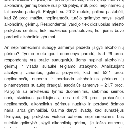
alkoholinių gėrimų bandė nusipirkti patys, ir 66 proc. nepilnamečių
tai pavyko padaryti. Palyginti su 2012 metais, galima pastebėti,
kad 26 proc. mažiau nepilnamečių turėjo galimybę patys įsigyti
alkoholinių gėrimų. Respondentai įvardijo tiek didžiuosius miesto
prekybos centrus, tiek mažesnes parduotuves, kur jiems buvo
parduoti alkoholiniai gėrimai.
Ar nepilnamečiams suaugę asmenys padeda įsigyti alkoholinių
gėrimų? Tyrimo metu gauti duomenys parodė, kad 26 proc.
respondentų yra prašę suaugusiųjų jiems nupirkti alkoholinių
gėrimų ir visada sulaukė teigiamo atsakymo. Analizuojant
atsakymų variantus, galima pažymėti, kad net 52,1 proc.
nepilnamečių nuperka ir perduoda alkoholinius gėrimus jų
pilnametystės sulaukę draugai, asocialūs asmenys – 21,7 proc.
Palyginti su ankstesnio tyrimo duomenimis, stebimas šeimos
narių skaičiaus padidėjimas, nes net 26 proc. prašančiųjų
nepilnamečių alkoholinius gėrimus nupirko ir perdavė šeimos
nariai arba giminaičiai. Galima daryti išvadą, kad sumažėjus
tikimybei, jog prekybos vietose patiems nepilnamečiams bus
suteikta galimybė įsigyti alkoholinių gėrimų, jie ieško asmenų,