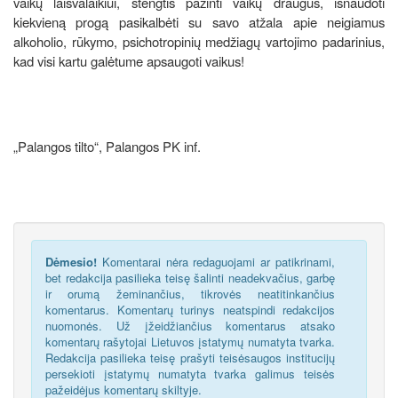
vaikų laisvalaikiui, stengtis pažinti vaikų draugus, išnaudoti
kiekvieną progą pasikalbėti su savo atžala apie neigiamus
alkoholio, rūkymo, psichotropinių medžiagų vartojimo padarinius,
kad visi kartu galėtume apsaugoti vaikus!
„Palangos tilto“, Palangos PK inf.
Dėmesio!
Komentarai nėra redaguojami ar patikrinami,
bet redakcija pasilieka teisę šalinti neadekvačius, garbę
ir orumą žeminančius, tikrovės neatitinkančius
komentarus. Komentarų turinys neatspindi redakcijos
nuomonės. Už įžeidžiančius komentarus atsako
komentarų rašytojai Lietuvos įstatymų numatyta tvarka.
Redakcija pasilieka teisę prašyti teisėsaugos institucijų
persekioti įstatymų numatyta tvarka galimus teisės
pažeidėjus komentarų skiltyje.