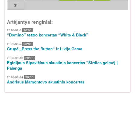
31
Artėjantys renginiai:
2026-08-8
20:00
“Domino” teatro koncertas “White & Black”
2026-08-9
20:00
Grupė „Press the Button“ ir Livija Gema
2026-08-13
20:00
Egidijaus Sipavičiaus akustinis koncertas “Širdies gelmėj |
Palanga
2026-08-14
20:00
Andriaus Mamontovo akustinis koncertas