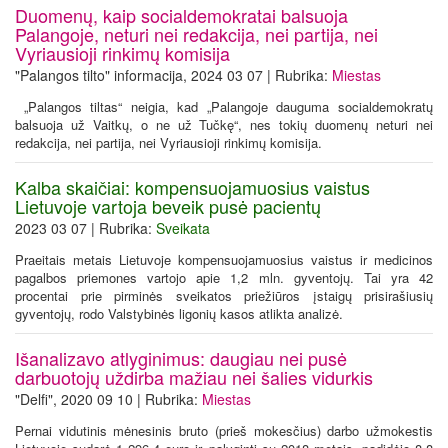
Duomenų, kaip socialdemokratai balsuoja
Palangoje, neturi nei redakcija, nei partija, nei
Vyriausioji rinkimų komisija
"Palangos tilto" informacija, 2024 03 07 | Rubrika:
Miestas
„Palangos tiltas“ neigia, kad „Palangoje dauguma socialdemokratų
balsuoja už Vaitkų, o ne už Tučkę“, nes tokių duomenų neturi nei
redakcija, nei partija, nei Vyriausioji rinkimų komisija.
Kalba skaičiai: kompensuojamuosius vaistus
Lietuvoje vartoja beveik pusė pacientų
2023 03 07 | Rubrika:
Sveikata
Praeitais metais Lietuvoje kompensuojamuosius vaistus ir medicinos
pagalbos priemones vartojo apie 1,2 mln. gyventojų. Tai yra 42
procentai prie pirminės sveikatos priežiūros įstaigų prisirašiusių
gyventojų, rodo Valstybinės ligonių kasos atlikta analizė.
Išanalizavo atlyginimus: daugiau nei pusė
darbuotojų uždirba mažiau nei šalies vidurkis
"Delfi", 2020 09 10 | Rubrika:
Miestas
Pernai vidutinis mėnesinis bruto (prieš mokesčius) darbo užmokestis