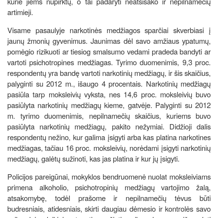
kurie jiems nupirktų, o tai padaryti neatsisako ir nepilnamečių
artimieji.
Visame pasaulyje narkotinės medžiagos sparčiai skverbiasi į
jaunų žmonių gyvenimus. Jaunimas dėl savo amžiaus ypatumų,
pomėgio rizikuoti ar tiesiog smalsumo vedami pradeda bandyti ar
vartoti psichotropines medžiagas. Tyrimo duomenimis, 9,3 proc.
respondentų yra bandę vartoti narkotinių medžiagų, ir šis skaičius,
palyginti su 2012 m., išaugo 4 procentais. Narkotinių medžiagų
pasiūla tarp moksleivių vyksta, nes 14,6 proc. moksleivių buvo
pasiūlyta narkotinių medžiagų kieme, gatvėje. Palyginti su 2012
m. tyrimo duomenimis, nepilnamečių skaičius, kuriems buvo
pasiūlyta narkotinių medžiagų, pakito nežymiai. Didžioji dalis
respondentų nežino, kur galima įsigyti arba kas platina narkotines
medžiagas, tačiau 16 proc. moksleivių, norėdami įsigyti narkotinių
medžiagų, galėtų sužinoti, kas jas platina ir kur jų įsigyti.
Policijos pareigūnai, mokyklos bendruomenė nuolat moksleiviams
primena alkoholio, psichotropinių medžiagų vartojimo žalą,
atsakomybę, todėl prašome ir nepilnamečių tėvus būti
budresniais, atidesniais, skirti daugiau dėmesio ir kontrolės savo