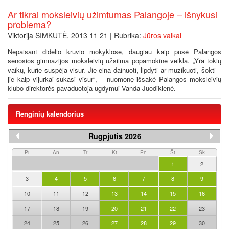
Ar tikrai moksleivių užimtumas Palangoje – išnykusi
problema?
Viktorija ŠIMKUTĖ, 2013 11 21 | Rubrika:
Jūros vaikai
Nepaisant didelio krūvio mokyklose, daugiau kaip pusė Palangos
senosios gimnazijos moksleivių užsiima popamokine veikla. „Yra tokių
vaikų, kurie suspėja visur. Jie eina dainuoti, lipdyti ar muzikuoti, šokti –
jie kaip vijurkai sukasi visur“, – nuomonę išsakė Palangos moksleivių
klubo direktorės pavaduotoja ugdymui Vanda Juodikienė.
Renginių kalendorius
Rugpjūtis 2026
Pi
An
Tr
Kt
Pn
Št
Sk
1
2
3
4
5
6
7
8
9
10
11
12
13
14
15
16
17
18
19
20
21
22
23
24
25
26
27
28
29
30