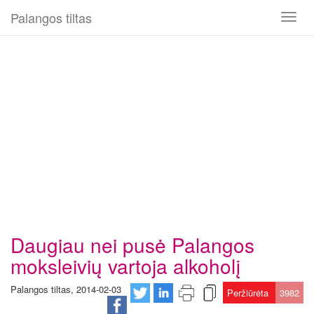
Palangos tiltas
Toggl
naviga
Daugiau nei pusė Palangos
moksleivių vartoja alkoholį
Palangos tiltas, 2014-02-03
Peržiūrėta
3982