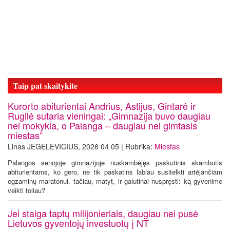
Taip pat skaitykite
Kurorto abiturientai Andrius, Astijus, Gintarė ir
Rugilė sutaria vieningai: „Gimnazija buvo daugiau
nei mokykla, o Palanga – daugiau nei gimtasis
miestas”
Linas JEGELEVIČIUS, 2026 04 05 | Rubrika:
Miestas
Palangos senojoje gimnazijoje nuskambėjęs paskutinis skambutis
abiturientams, ko gero, ne tik paskatins labiau susitelkti artėjančiam
egzaminų maratonui, tačiau, matyt, ir galutinai nuspręsti: ką gyvenime
veikti toliau?
Jei staiga taptų milijonieriais, daugiau nei pusė
Lietuvos gyventojų investuotų į NT