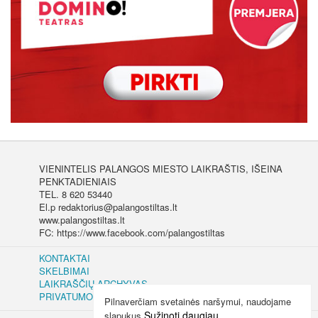
VIENINTELIS PALANGOS MIESTO LAIKRAŠTIS, IŠEINA
PENKTADIENIAIS
TEL. 8 620 53440
El.p redaktorius@palangostiltas.lt
www.palangostiltas.lt
FC: https://www.facebook.com/palangostiltas
KONTAKTAI
SKELBIMAI
LAIKRAŠČIŲ ARCHYVAS
PRIVATUMO IR SLAPUKŲ POLITIKA
Pilnaverčiam svetainės naršymui, naudojame
Sužinoti daugiau
slapukus.