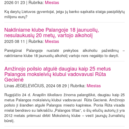
2026 01 23 | Rubrika:
Miestas
Ką darytų Lietuvos gyventojai, jeigu jų banko sąskaita staiga pasipildytų
milijonu eurų?
Naktiniame klube Palangoje 18 jaunuolių,
nesulaukusių 20 metų, vartojo alkoholį
2025 08 11 | Rubrika:
Miestas
Pareigūnai Palangoje nustatė prekybos alkoholiu pažeidimų –
naktiniame klube 18 jaunuolių alkoholį vartojo nors negalėjo to daryti.
Amžinojo poilsio atgulė daugiau kaip 25 metus
Palangos moksleivių klubui vadovavusi Rūta
Gecienė
Linas JEGELEVIČIUS, 2024 08 29 | Rubrika:
Miestas
Rugpjūčio 24 d. Anapilin iškeliavo žinoma palangiškė, daugiau kaip 25
metus Palangos moksleivių klubui vadovavusi Rūta Gecienė. Amžinojo
poilsio ji šiandien atgulė Palangos miesto kapinėse. Ponia Rūta visada
mielai bendravo su laikraščiu „Palangos tiltas“, o šių eilučių autorių ji yra
2012 metais priėmusi dirbti Moksleivių klube – vesti jaunųjų žurnalistų
būrelį.