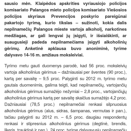
sausio mėn. Klaipėdos apskrities vyriausiojo policijos
komisariato Palangos mieto policijos komisariato Viešosios
policijos skyriaus Prevencijos poskyrio pareigūnai
pakartojo tyrimą, kurio tikslas – sužinoti, kokia dalis
nepilnamečių Palangos mieste vartoja alkoholį, narkotines
medžiagas, ar gali lengvai jų įsigyti, ir išsiaiškinti, ar
suaugusieji padeda nepilnamečiams įsigyti alkoholinių
gėrimų. Anketinė apklausa buvo anoniminė, tyrime
dalyvavo 14-16 m. amžiaus moksleiviai.
Tyrimo metu gauti duomenys parodė, kad 56 proc. moksleivių
vartoja alkoholinius gėrimus – dažniausiai per šventes (90 proc.),
kartą per savaitę – 9,5 proc. Palyginti su 2012 m. tyrimo metu
gautais duomenimis, galima teigti, kad nepilnamečių, vartojančių
alkoholinius gėrimus sumažėjo nežymiai – 2,8 proc., vartojančiųjų
alkoholinius gėrimus kartą per savaitę skaičius sumažėjo 4,2 proc.
Dažniausiai (78,5 proc.) nepilnamečiai renkasi silpnuosius
alkoholinius gėrimus (alus, sidras, šampanas, vermutas ir pan.),
tačiau palyginti su 2012 m. – 6,5 proc. daugiau respondentų
renkasi ir stipresnius alkoholinius gėrimus (degtinė, brendis,
likeris, trauktinė ir pan.). 24 proc. tyrime dalyvavusių nepilnamečių