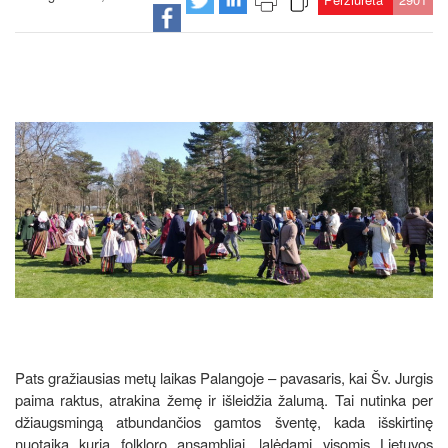
Pats gražiausias metų laikas Palangoje – pavasaris, kai Šv. Jurgis
paima raktus, atrakina žemę ir išleidžia žalumą. Tai nutinka per
džiaugsmingą atbundančios gamtos šventę, kada išskirtinę
nuotaiką kuria folkloro ansambliai, lalėdami visomis Lietuvos