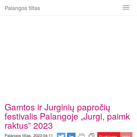
Palangos tiltas
Toggl
naviga
Gamtos ir Jurginių papročių
festivalis Palangoje „Jurgi, paimk
raktus” 2023
Palangos tiltas, 2023-04-11
Peržiūrėta
2901