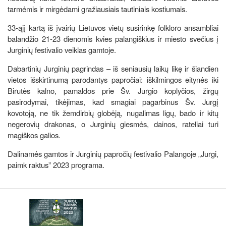
tarmėmis ir mirgėdami gražiausiais tautiniais kostiumais.
33-ąjį kartą iš įvairių Lietuvos vietų susirinkę folkloro ansambliai
balandžio 21-23 dienomis kvies palangiškius ir miesto svečius į
Jurginių festivalio veiklas gamtoje.
Dabartinių Jurginių pagrindas – iš seniausių laikų likę ir šiandien
vietos išskirtinumą parodantys papročiai: iškilmingos eitynės iki
Birutės kalno, pamaldos prie Šv. Jurgio koplyčios, žirgų
pasirodymai, tikėjimas, kad smagiai pagarbinus Šv. Jurgį
kovotoją, ne tik žemdirbių globėją, nugalimas ligų, bado ir kitų
negerovių drakonas, o Jurginių giesmės, dainos, rateliai turi
magiškos galios.
Dalinamės gamtos ir Jurginių papročių festivalio Palangoje „Jurgi,
paimk raktus” 2023 programa.