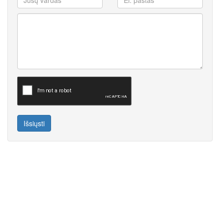
Išsiųsti