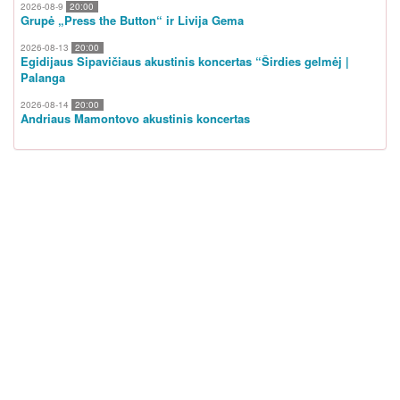
2026-08-9
20:00
Grupė „Press the Button“ ir Livija Gema
2026-08-13
20:00
Egidijaus Sipavičiaus akustinis koncertas “Širdies gelmėj |
Palanga
2026-08-14
20:00
Andriaus Mamontovo akustinis koncertas