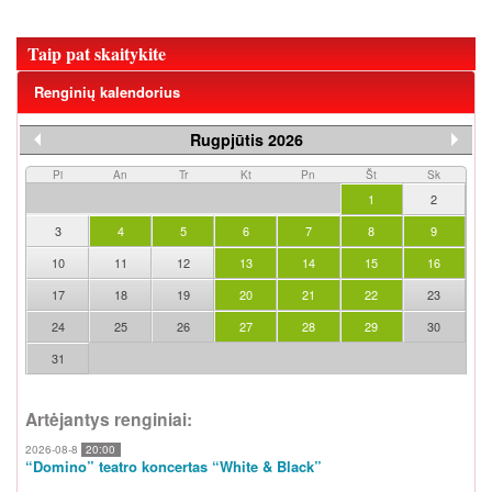
Taip pat skaitykite
Renginių kalendorius
Rugpjūtis 2026
Pi
An
Tr
Kt
Pn
Št
Sk
1
2
3
4
5
6
7
8
9
10
11
12
13
14
15
16
17
18
19
20
21
22
23
24
25
26
27
28
29
30
31
Artėjantys renginiai:
2026-08-8
20:00
“Domino” teatro koncertas “White & Black”