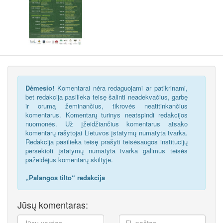
Dėmesio!
Komentarai nėra redaguojami ar patikrinami,
bet redakcija pasilieka teisę šalinti neadekvačius, garbę
ir orumą žeminančius, tikrovės neatitinkančius
komentarus. Komentarų turinys neatspindi redakcijos
nuomonės. Už įžeidžiančius komentarus atsako
komentarų rašytojai Lietuvos įstatymų numatyta tvarka.
Redakcija pasilieka teisę prašyti teisėsaugos institucijų
persekioti įstatymų numatyta tvarka galimus teisės
pažeidėjus komentarų skiltyje.
„Palangos tilto“ redakcija
Jūsų komentaras: