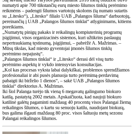
numatyti apie 700 tūkstančių eurų miesto šilumos tinklų perėmimo
reikmėms – padengti šilumos vartotojų skoloms (tą numato sutartis
su „Litesko“), „Litesko“ filialo UAB „Palangos šiluma“ darbuotojų,
pereinančių į UAB „Palangos šilumos tinklai“ atlyginimams, kitiems
poreikiams.
„Numatytų pinigų pakaks ir reikalingų kompiuterinių programų
įsigijimui, visos organizacinės sistemos, kuri užtikrins paslaugų
nepertraukiamą tęstinumą, įsigijimui, – pabrėžė A. Mažrimas. –
Mūsų tikslas, kad miesto gyventojai įmonės šilumos tinklų
perėmimo nepajustų“.
„Palangos šilumos tinklai“ ir „Litesko“ derasi dėl visų turto
perėmimo aspektų ir vykdo intensyvias konsultacijas.
„Kol kas procesas vyksta labai dalykiškai, problemos sprendžiamos
profesionaliai ir abi pusės planuoja turto perėmimą-perdavimą
pabaigti iki birželio 1 dienos“, – sakė UAB „Palangos šilumos
tinklai“ direktorius A. Mažrimas.
Iki šiol Palanga turėjo tik vieną 6 megavatų galingumo biokuro
katilą, pastatytą 2002 metais. Apskaičiuota, kad naujoji biokuro
katilinė galėtų pagaminti maždaug 40 procentų visos Palangai žiemą
reikalingos šilumos, o kartu su senuoju katilu, naudojant biokurą,
bus galima išgauti maždaug 80 proc. visos šaltuoju metų sezonu
Palangai reikalingos šilumos.