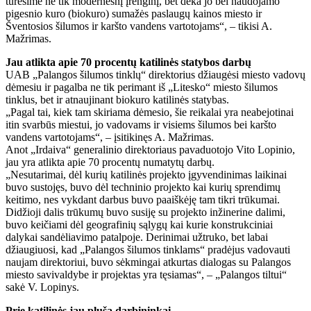
turėsime ne tik modernesnį įrenginį, bet dėka jo bei naudojamo
pigesnio kuro (biokuro) sumažės paslaugų kainos miesto ir
Šventosios šilumos ir karšto vandens vartotojams“, – tikisi A.
Mažrimas.
Jau atlikta apie 70 procentų katilinės statybos darbų
UAB „Palangos šilumos tinklų“ direktorius džiaugėsi miesto vadovų
dėmesiu ir pagalba ne tik perimant iš „Litesko“ miesto šilumos
tinklus, bet ir atnaujinant biokuro katilinės statybas.
„Pagal tai, kiek tam skiriama dėmesio, šie reikalai yra neabejotinai
itin svarbūs miestui, jo vadovams ir visiems šilumos bei karšto
vandens vartotojams“, – įsitikinęs A. Mažrimas.
Anot „Irdaiva“ generalinio direktoriaus pavaduotojo Vito Lopinio,
jau yra atlikta apie 70 procentų numatytų darbų.
„Nesutarimai, dėl kurių katilinės projekto įgyvendinimas laikinai
buvo sustojęs, buvo dėl techninio projekto kai kurių sprendimų
keitimo, nes vykdant darbus buvo paaiškėję tam tikri trūkumai.
Didžioji dalis trūkumų buvo susiję su projekto inžinerine dalimi,
buvo keičiami dėl geografinių sąlygų kai kurie konstrukciniai
dalykai sandėliavimo patalpoje. Derinimai užtruko, bet labai
džiaugiuosi, kad „Palangos šilumos tinklams“ pradėjus vadovauti
naujam direktoriui, buvo sėkmingai atkurtas dialogas su Palangos
miesto savivaldybe ir projektas yra tęsiamas“, – „Palangos tiltui“
sakė V. Lopinys.
Prie katilinės jau pluša darbininkai