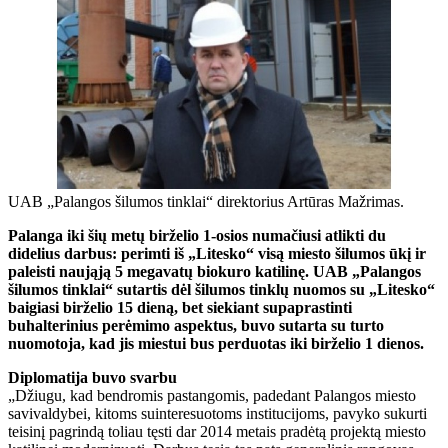
UAB „Palangos šilumos tinklai“ direktorius Artūras Mažrimas.
Palanga iki šių metų birželio 1-osios numačiusi atlikti du
didelius darbus: perimti iš „Litesko“ visą miesto šilumos ūkį ir
paleisti naująją 5 megavatų biokuro katilinę. UAB „Palangos
šilumos tinklai“ sutartis dėl šilumos tinklų nuomos su „Litesko“
baigiasi birželio 15 dieną, bet siekiant supaprastinti
buhalterinius perėmimo aspektus, buvo sutarta su turto
nuomotoja, kad jis miestui bus perduotas iki birželio 1 dienos.
Diplomatija buvo svarbu
„Džiugu, kad bendromis pastangomis, padedant Palangos miesto
savivaldybei, kitoms suinteresuotoms institucijoms, pavyko sukurti
teisinį pagrindą toliau tęsti dar 2014 metais pradėtą projektą miesto