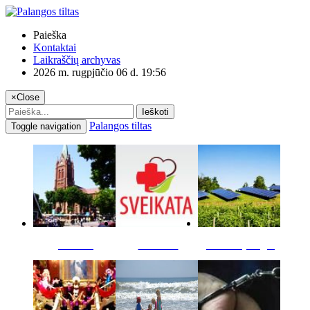
Paieška
Kontaktai
Laikraščių archyvas
2026 m. rugpjūčio 06 d. 19:56
×
Close
Ieškoti
Palangos tiltas
Toggle navigation
Miestas
Sveikata
Verslas pinigai