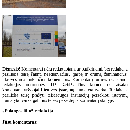
Dėmesio!
Komentarai nėra redaguojami ar patikrinami, bet redakcija
pasilieka teisę šalinti neadekvačius, garbę ir orumą žeminančius,
tikrovės neatitinkančius komentarus. Komentarų turinys neatspindi
redakcijos nuomonės. Už įžeidžiančius komentarus atsako
komentarų rašytojai Lietuvos įstatymų numatyta tvarka. Redakcija
pasilieka teisę prašyti teisėsaugos institucijų persekioti įstatymų
numatyta tvarka galimus teisės pažeidėjus komentarų skiltyje.
„Palangos tilto“ redakcija
Jūsų komentaras: