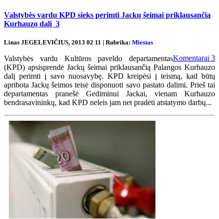
Valstybės vardu KPD sieks perimti Jackų šeimai priklausančią
Kurhauzo dalį
3
Linas JEGELEVIČIUS, 2013 02 11 | Rubrika:
Miestas
Komentarai
3
Valstybės vardu Kultūros paveldo departamentas
(KPD) apsisprendė Jackų šeimai priklausančią Palangos Kurhauzo
dalį perimti į savo nuosavybę. KPD kreipėsi į teismą, kad būtų
apribota Jackų šeimos teisė disponuoti savo pastato dalimi. Prieš tai
departamentas pranešė Gediminui Jackai, vienam Kurhauzo
bendrasavininkų, kad KPD neleis jam net pradėti atstatymo darbų...