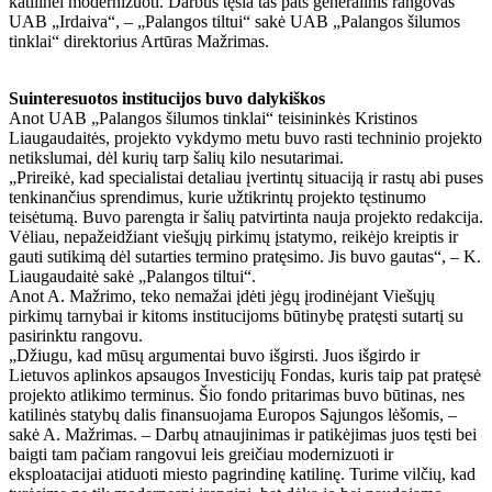
katilinei modernizuoti. Darbus tęsia tas pats generalinis rangovas
UAB „Irdaiva“, – „Palangos tiltui“ sakė UAB „Palangos šilumos
tinklai“ direktorius Artūras Mažrimas.
Suinteresuotos institucijos buvo dalykiškos
Anot UAB „Palangos šilumos tinklai“ teisininkės Kristinos
Liaugaudaitės, projekto vykdymo metu buvo rasti techninio projekto
netikslumai, dėl kurių tarp šalių kilo nesutarimai.
„Prireikė, kad specialistai detaliau įvertintų situaciją ir rastų abi puses
tenkinančius sprendimus, kurie užtikrintų projekto tęstinumo
teisėtumą. Buvo parengta ir šalių patvirtinta nauja projekto redakcija.
Vėliau, nepažeidžiant viešųjų pirkimų įstatymo, reikėjo kreiptis ir
gauti sutikimą dėl sutarties termino pratęsimo. Jis buvo gautas“, – K.
Liaugaudaitė sakė „Palangos tiltui“.
Anot A. Mažrimo, teko nemažai įdėti jėgų įrodinėjant Viešųjų
pirkimų tarnybai ir kitoms institucijoms būtinybę pratęsti sutartį su
pasirinktu rangovu.
„Džiugu, kad mūsų argumentai buvo išgirsti. Juos išgirdo ir
Lietuvos aplinkos apsaugos Investicijų Fondas, kuris taip pat pratęsė
projekto atlikimo terminus. Šio fondo pritarimas buvo būtinas, nes
katilinės statybų dalis finansuojama Europos Sąjungos lėšomis, –
sakė A. Mažrimas. – Darbų atnaujinimas ir patikėjimas juos tęsti bei
baigti tam pačiam rangovui leis greičiau modernizuoti ir
eksploatacijai atiduoti miesto pagrindinę katilinę. Turime vilčių, kad