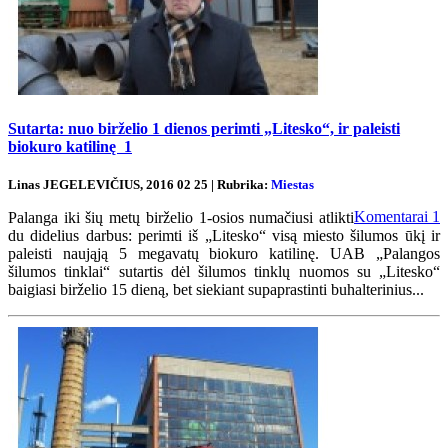
Sutarta: nuo birželio 1 dienos perimti „Litesko“, ir paleisti
biokuro katilinę
1
Linas JEGELEVIČIUS, 2016 02 25 | Rubrika:
Miestas
Komentarai
1
Palanga iki šių metų birželio 1-osios numačiusi atlikti
du didelius darbus: perimti iš „Litesko“ visą miesto šilumos ūkį ir
paleisti naująją 5 megavatų biokuro katilinę. UAB „Palangos
šilumos tinklai“ sutartis dėl šilumos tinklų nuomos su „Litesko“
baigiasi birželio 15 dieną, bet siekiant supaprastinti buhalterinius...