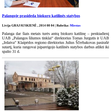
Palangoje prasideda biokuro katilinės statybos
Livija GRAJAUSKIENĖ , 2014 08 04 | Rubrika:
Miestas
Palanga dar šiais metais turės antrą biokuro katilinę – penktadienį
UAB „Palangos šilumos tinklai“ direktorius Tomas Jurgutis ir UAB
„Irdaiva“ Klaipėdos regiono direktorius Julius Ščerbakovas pasirašė
sutartį, kuria rangovai įsipareigojo katilinės statybos darbus atlikti iki
spalio 31 d.