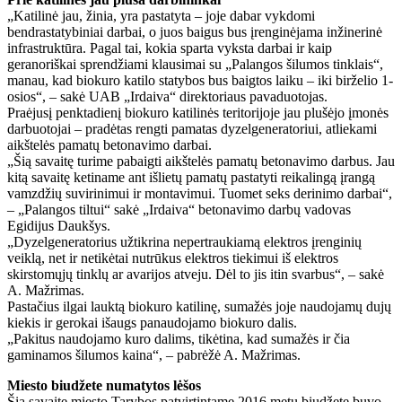
„Katilinė jau, žinia, yra pastatyta – joje dabar vykdomi
bendrastatybiniai darbai, o juos baigus bus įrenginėjama inžinerinė
infrastruktūra. Pagal tai, kokia sparta vyksta darbai ir kaip
geranoriškai sprendžiami klausimai su „Palangos šilumos tinklais“,
manau, kad biokuro katilo statybos bus baigtos laiku – iki birželio 1-
osios“, – sakė UAB „Irdaiva“ direktoriaus pavaduotojas.
Praėjusį penktadienį biokuro katilinės teritorijoje jau plušėjo įmonės
darbuotojai – pradėtas rengti pamatas dyzelgeneratoriui, atliekami
aikštelės pamatų betonavimo darbai.
„Šią savaitę turime pabaigti aikštelės pamatų betonavimo darbus. Jau
kitą savaitę ketiname ant išlietų pamatų pastatyti reikalingą įrangą
vamzdžių suvirinimui ir montavimui. Tuomet seks derinimo darbai“,
– „Palangos tiltui“ sakė „Irdaiva“ betonavimo darbų vadovas
Egidijus Daukšys.
„Dyzelgeneratorius užtikrina nepertraukiamą elektros įrenginių
veiklą, net ir netikėtai nutrūkus elektros tiekimui iš elektros
skirstomųjų tinklų ar avarijos atveju. Dėl to jis itin svarbus“, – sakė
A. Mažrimas.
Pastačius ilgai lauktą biokuro katilinę, sumažės joje naudojamų dujų
kiekis ir gerokai išaugs panaudojamo biokuro dalis.
„Pakitus naudojamo kuro dalims, tikėtina, kad sumažės ir čia
gaminamos šilumos kaina“, – pabrėžė A. Mažrimas.
Miesto biudžete numatytos lėšos
Šią savaitę miesto Tarybos patvirtintame 2016 metų biudžete buvo