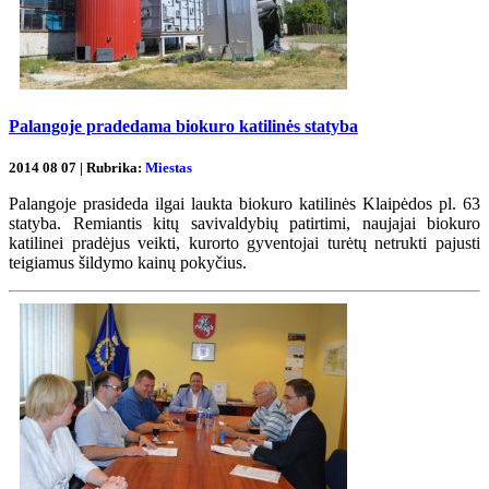
Palangoje pradedama biokuro katilinės statyba
2014 08 07 | Rubrika:
Miestas
Palangoje prasideda ilgai laukta biokuro katilinės Klaipėdos pl. 63
statyba. Remiantis kitų savivaldybių patirtimi, naujajai biokuro
katilinei pradėjus veikti, kurorto gyventojai turėtų netrukti pajusti
teigiamus šildymo kainų pokyčius.