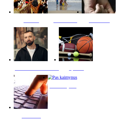
Kultūra
Jūros vaikai
Kriminalai
PT redaktoriaus skiltis
Sportas
Pas kaimynus
Skelbimai