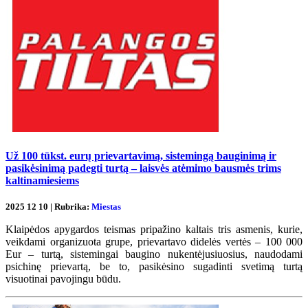
Už 100 tūkst. eurų prievartavimą, sistemingą bauginimą ir
pasikėsinimą padegti turtą – laisvės atėmimo bausmės trims
kaltinamiesiems
2025 12 10 | Rubrika:
Miestas
Klaipėdos apygardos teismas pripažino kaltais tris asmenis, kurie,
veikdami organizuota grupe, prievartavo didelės vertės – 100 000
Eur – turtą, sistemingai baugino nukentėjusiuosius, naudodami
psichinę prievartą, be to, pasikėsino sugadinti svetimą turtą
visuotinai pavojingu būdu.