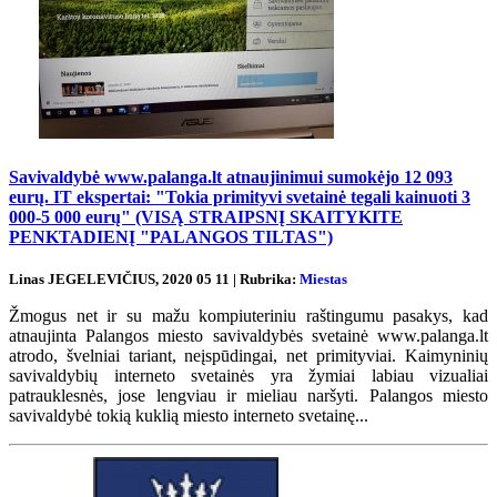
Savivaldybė www.palanga.lt atnaujinimui sumokėjo 12 093
eurų. IT ekspertai: "Tokia primityvi svetainė tegali kainuoti 3
000-5 000 eurų" (VISĄ STRAIPSNĮ SKAITYKITE
PENKTADIENĮ "PALANGOS TILTAS")
Linas JEGELEVIČIUS, 2020 05 11 | Rubrika:
Miestas
Žmogus net ir su mažu kompiuteriniu raštingumu pasakys, kad
atnaujinta Palangos miesto savivaldybės svetainė www.palanga.lt
atrodo, švelniai tariant, neįspūdingai, net primityviai. Kaimyninių
savivaldybių interneto svetainės yra žymiai labiau vizualiai
patrauklesnės, jose lengviau ir mieliau naršyti. Palangos miesto
savivaldybė tokią kuklią miesto interneto svetainę...