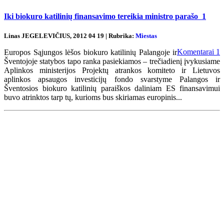
Iki biokuro katilinių finansavimo tereikia ministro parašo
1
Linas JEGELEVIČIUS, 2012 04 19 | Rubrika:
Miestas
Komentarai
1
Europos Sąjungos lėšos biokuro katilinių Palangoje ir
Šventojoje statybos tapo ranka pasiekiamos – trečiadienį įvykusiame
Aplinkos ministerijos Projektų atrankos komiteto ir Lietuvos
aplinkos apsaugos investicijų fondo svarstyme Palangos ir
Šventosios biokuro katilinių paraiškos daliniam ES finansavimui
buvo atrinktos tarp tų, kurioms bus skiriamas europinis...
Renginių kalendorius