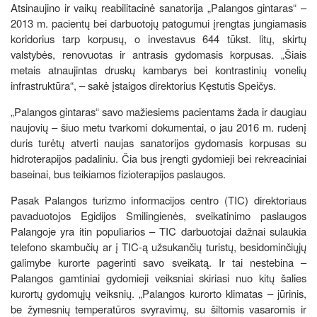
Atsinaujino ir vaikų reabilitacinė sanatorija „Palangos gintaras“ –
2013 m. pacientų bei darbuotojų patogumui įrengtas jungiamasis
koridorius tarp korpusų, o investavus 644 tūkst. litų, skirtų
valstybės, renovuotas ir antrasis gydomasis korpusas. „Šiais
metais atnaujintas druskų kambarys bei kontrastinių vonelių
infrastruktūra“, – sakė įstaigos direktorius Kęstutis Speičys.
„Palangos gintaras“ savo mažiesiems pacientams žada ir daugiau
naujovių – šiuo metu tvarkomi dokumentai, o jau 2016 m. rudenį
duris turėtų atverti naujas sanatorijos gydomasis korpusas su
hidroterapijos padaliniu. Čia bus įrengti gydomieji bei rekreaciniai
baseinai, bus teikiamos fizioterapijos paslaugos.
Pasak Palangos turizmo informacijos centro (TIC) direktoriaus
pavaduotojos Egidijos Smilingienės, sveikatinimo paslaugos
Palangoje yra itin populiarios – TIC darbuotojai dažnai sulaukia
telefono skambučių ar į TIC-ą užsukančių turistų, besidominčiųjų
galimybe kurorte pagerinti savo sveikatą. Ir tai nestebina –
Palangos gamtiniai gydomieji veiksniai skiriasi nuo kitų šalies
kurortų gydomųjų veiksnių. „Palangos kurorto klimatas – jūrinis,
be žymesnių temperatūros svyravimų, su šiltomis vasaromis ir