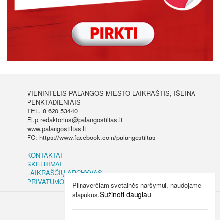
VIENINTELIS PALANGOS MIESTO LAIKRAŠTIS, IŠEINA
PENKTADIENIAIS
TEL. 8 620 53440
El.p redaktorius@palangostiltas.lt
www.palangostiltas.lt
FC: https://www.facebook.com/palangostiltas
KONTAKTAI
SKELBIMAI
LAIKRAŠČIŲ ARCHYVAS
PRIVATUMO IR SLAPUKŲ POLITIKA
Pilnaverčiam svetainės naršymui, naudojame
Sužinoti daugiau
slapukus.