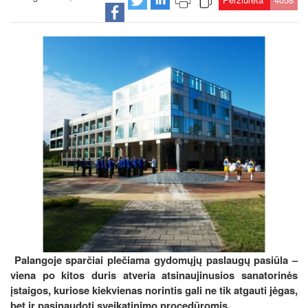
Palangoje sparčiai plečiama gydomųjų paslaugų pasiūla –
viena po kitos duris atveria atsinaujinusios sanatorinės
įstaigos, kuriose kiekvienas norintis gali ne tik atgauti jėgas,
bet ir pasinaudoti sveikatinimo procedūromis.