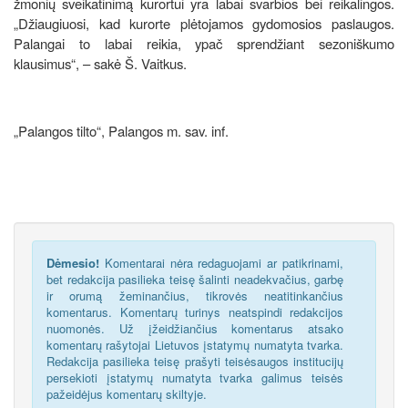
žmonių sveikatinimą kurortui yra labai svarbios bei reikalingos.
„Džiaugiuosi, kad kurorte plėtojamos gydomosios paslaugos.
Palangai to labai reikia, ypač sprendžiant sezoniškumo
klausimus“, – sakė Š. Vaitkus.
„Palangos tilto“, Palangos m. sav. inf.
Dėmesio!
Komentarai nėra redaguojami ar patikrinami,
bet redakcija pasilieka teisę šalinti neadekvačius, garbę
ir orumą žeminančius, tikrovės neatitinkančius
komentarus. Komentarų turinys neatspindi redakcijos
nuomonės. Už įžeidžiančius komentarus atsako
komentarų rašytojai Lietuvos įstatymų numatyta tvarka.
Redakcija pasilieka teisę prašyti teisėsaugos institucijų
persekioti įstatymų numatyta tvarka galimus teisės
pažeidėjus komentarų skiltyje.