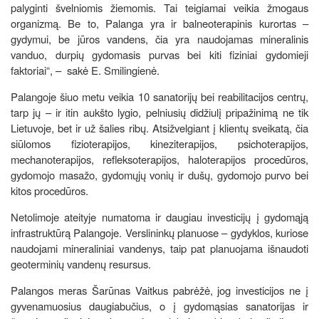
palyginti švelniomis žiemomis. Tai teigiamai veikia žmogaus
organizmą. Be to, Palanga yra ir balneoterapinis kurortas –
gydymui, be jūros vandens, čia yra naudojamas mineralinis
vanduo, durpių gydomasis purvas bei kiti fiziniai gydomieji
faktoriai“, – sakė E. Smilingienė.
Palangoje šiuo metu veikia 10 sanatorijų bei reabilitacijos centrų,
tarp jų – ir itin aukšto lygio, pelniusių didžiulį pripažinimą ne tik
Lietuvoje, bet ir už šalies ribų. Atsižvelgiant į klientų sveikatą, čia
siūlomos fizioterapijos, kineziterapijos, psichoterapijos,
mechanoterapijos, refleksoterapijos, haloterapijos procedūros,
gydomojo masažo, gydomųjų vonių ir dušų, gydomojo purvo bei
kitos procedūros.
Netolimoje ateityje numatoma ir daugiau investicijų į gydomąją
infrastruktūrą Palangoje. Verslininkų planuose – gydyklos, kuriose
naudojami mineraliniai vandenys, taip pat planuojama išnaudoti
geoterminių vandenų resursus.
Palangos meras Šarūnas Vaitkus pabrėžė, jog investicijos ne į
gyvenamuosius daugiabučius, o į gydomąsias sanatorijas ir