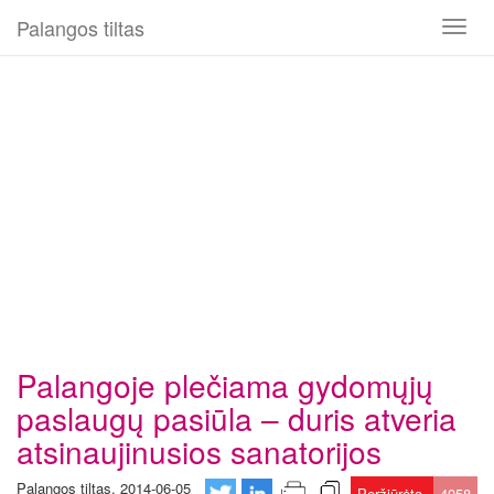
Palangos tiltas
Toggl
naviga
Palangoje plečiama gydomųjų
paslaugų pasiūla – duris atveria
atsinaujinusios sanatorijos
Palangos tiltas, 2014-06-05
Peržiūrėta
4058