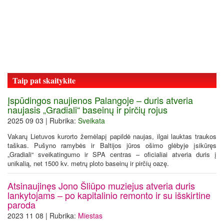
Taip pat skaitykite
Įspūdingos naujienos Palangoje – duris atveria
naujasis „Gradiali“ baseinų ir pirčių rojus
2025 09 03 | Rubrika:
Sveikata
Vakarų Lietuvos kurorto žemėlapį papildė naujas, ilgai lauktas traukos
taškas. Pušyno ramybės ir Baltijos jūros ošimo glėbyje įsikūręs
„Gradiali“ sveikatingumo ir SPA centras – oficialiai atveria duris į
unikalią, net 1500 kv. metrų ploto baseinų ir pirčių oazę.
Atsinaujinęs Jono Šliūpo muziejus atveria duris
lankytojams – po kapitalinio remonto ir su išskirtine
paroda
2023 11 08 | Rubrika:
Miestas