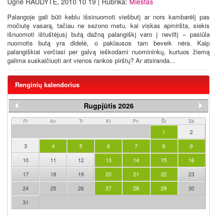
Ugnė RAUDYTĖ, 2010 10 19 | Rubrika:
Miestas
Palangoje gali būti keblu išsinuomoti viešbutį ar nors kambarėlį pas
močiutę vasarą, tačiau ne sezono metu, kai viskas apmiršta, siekis
išnuomoti ištuštėjusį butą dažną palangiškį varo į neviltį – pasiūla
nuomotis butą yra didelė, o paklausos tam beveik nėra. Kaip
palangiškiai verčiasi per galvą ieškodami nuomininkų, kuriuos žiemą
galima suskaičiuoti ant vienos rankos pirštų? Ar atsiranda...
Renginių kalendorius
Rugpjūtis 2026
Pi
An
Tr
Kt
Pn
Št
Sk
1
2
3
4
5
6
7
8
9
10
11
12
13
14
15
16
17
18
19
20
21
22
23
24
25
26
27
28
29
30
31