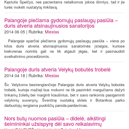
Kęstutis Speičys, nes pacientams netaikomos jokios išimtys, tad ir jie
turės mokėti nustatytą rinkliavą.
Palangoje plečiama gydomųjų paslaugų pasiūla –
duris atveria atsinaujinusios sanatorijos
2014 06 05 | Rubrika:
Miestas
Palangoje sparčiai plečiama gydomųjų paslaugų pasiūla – viena po
kitos duris atveria atsinaujinusios sanatorinės įstaigos, kuriose
kiekvienas norintis gali ne tik atgauti jėgas, bet ir pasinaudoti
sveikatinimo procedūromis.
Palangoje duris atveria Velykų bobutės trobelė
2014 04 18 | Rubrika:
Miestas
Šv. Velykoms besirengiančioje Palangoje duris atveria Velykų bobutės
trobelė, kurioje mažieji bus mokomi ne tik pasirinkti margučiams dažyti
tinkamų žolelių bei marginti kiaušinius, bet ir savo rankomis pasigaminti
velykinių suvenyrų. Šventinę nuotaiką skleis ir Botanikos parko
darbuotojų rengiama puokščių paroda-pardavimas.
Nors butų nuomos pasiūla – didelė, aikštingi
šeimininkai užsispyrę dėl savo reikalavimų