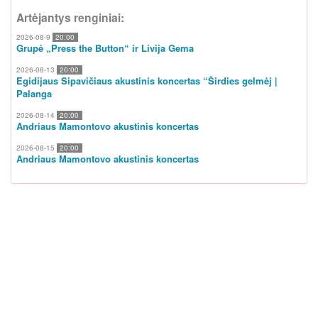
Artėjantys renginiai:
2026-08-9
20:00
Grupė „Press the Button“ ir Livija Gema
2026-08-13
20:00
Egidijaus Sipavičiaus akustinis koncertas “Širdies gelmėj |
Palanga
2026-08-14
20:00
Andriaus Mamontovo akustinis koncertas
2026-08-15
20:00
Andriaus Mamontovo akustinis koncertas