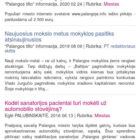
"Palangos tilto" informacija, 2020 02 24 | Rubrika:
Miestas
Populiari miesto interneto svetainė www.palangoje.info ieško pirkėjo -
parduodama už 2 500 eurų.
Naujuosius mokslo metus mokyklos pasitiks
atsinaujinusios
"Palangos tilto" informacija, 2019 08 09 | Rubrika:
PT redaktoriaus
skiltis
Nauji mokslo metai – ne už kalnų, ir Palangos mokyklos jiems rengiasi
atsakingai. Tarp didžiųjų darbų – „Baltijos“ pagrindinėje mokykloje
remontuojama aktų salė, mokyklos vidinis kiemas bus pritaikytas
mokinių laisvalaikio reikmėms, vyksta rangovo parinkimo konkursas
Vlado Jurgučio pagrindinės mokyklos stadiono kapitaliniam remontui.
Šioje mokykloje ir liftą...
Kodėl sanatorijos pacientai turi mokėti už
automobilio stovėjimą?
Eglė PALUBINSKAITĖ, 2016 06 13 | Rubrika:
Miestas
Praėjusią savaitę Palangos miesto taryba išplėtė gatvių, kuriose bus
apmokestinamas automobilių stovėjimas, sąrašą. Šiuo sprendimu
piktinasi vaikų reabilitacijos sanatorijos „Palangos gintaras“ vadovas