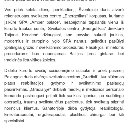
Vos prieš keletą dienų, penktadienį, Šventojoje duris atvėrė
rekonstruotas sveikatos centro „Energetikas“ korpusas, kuriame
įsikūrė SPA „Amber palace“, neabejotinai tapsiantis vienu iš
kurorto traukos centrų. Sveikatos centro ,,Energetikas“ direktorė
Tatjana Kervienė džiaugiasi, kad pavyko sukurti jaukius,
modernius ir europinio lygio SPA namus, galinčius pasiūlyti
ypatingas grožio ir sveikatinimo procedūras. Pasak jos, minėtoms
procedūroms bus naudojamas Baltijos jūros gintaras bei
tradicinės lietuviškos žolelės.
Didelio kurorto svečių susidomėjimo sulaukė ir prieš pusmetį
Palangoje duris atvėręs sveikatos centras „Gradiali“, kur siūlomas
platus reabilitacijos, gydymo ir sveikatinimo paslaugų
pasirinkimas. „Gradialyje“ dirbanti medikų ir medicinos personalo
komanda pasirengusi priimti tiek sunkius ligonius, po sudėtingų
operacijų, traumų sveikstančius pacientus, tiek sveikatą stiprinti
norinčius klientus. Sanatorijoje dirba gydytojai reabilitologai,
kineziterapeutai, ergoterapeutai, plastikos chirurgai bei kiti
specialistai.