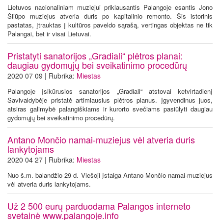
Lietuvos nacionaliniam muziejui priklausantis Palangoje esantis Jono
Šliūpo muziejus atveria duris po kapitalinio remonto. Šis istorinis
pastatas, įtrauktas į kultūros paveldo sąrašą, vertingas objektas ne tik
Palangai, bet ir visai Lietuvai.
Pristatyti sanatorijos „Gradiali“ plėtros planai:
daugiau gydomųjų bei sveikatinimo procedūrų
2020 07 09 | Rubrika:
Miestas
Palangoje įsikūrusios sanatorijos „Gradiali“ atstovai ketvirtadienį
Savivaldybėje pristatė artimiausius plėtros planus. Įgyvendinus juos,
atsiras galimybė palangiškiams ir kurorto svečiams pasiūlyti daugiau
gydomųjų bei sveikatinimo procedūrų.
Antano Mončio namai-muziejus vėl atveria duris
lankytojams
2020 04 27 | Rubrika:
Miestas
Nuo š.m. balandžio 29 d. Viešoji įstaiga Antano Mončio namai-muziejus
vėl atveria duris lankytojams.
Už 2 500 eurų parduodama Palangos interneto
svetainė www.palangoje.info