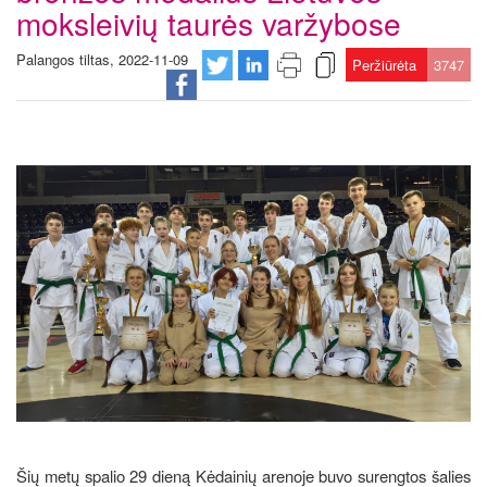
moksleivių taurės varžybose
Palangos tiltas, 2022-11-09
Peržiūrėta
3747
Šių metų spalio 29 dieną Kėdainių arenoje buvo surengtos šalies