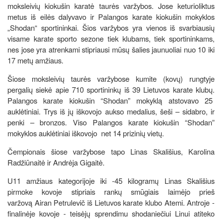
moksleivių kiokušin karatė taurės varžybos. Jose keturioliktus
metus iš eilės dalyvavo ir Palangos karate kiokušin mokyklos
„Shodan“ sportininkai. Šios varžybos yra vienos iš svarbiausių
visame karate sporto sezone tiek klubams, tiek sportininkams,
nes jose yra atrenkami stipriausi mūsų šalies jaunuoliai nuo 10 iki
17 metų amžiaus.
Šiose moksleivių taurės varžybose kumite (kovų) rungtyje
pergalių siekė apie 710 sportininkų iš 39 Lietuvos karate klubų.
Palangos karate kiokušin “Shodan” mokyklą atstovavo 25
auklėtiniai. Trys iš jų iškovojo aukso medalius, šeši – sidabro, ir
penki – bronzos. Viso Palangos karate kiokušin “Shodan”
mokyklos auklėtiniai iškovojo net 14 prizinių vietų.
Čempionais šiose varžybose tapo Linas Skališius, Karolina
Radžiūnaitė ir Andrėja Gigaitė.
U11 amžiaus kategorijoje iki -45 kilogramų Linas Skališius
pirmoke kovoje stipriais rankų smūgiais laimėjo prieš
varžovą Airan Petrulevič iš Lietuvos karate klubo Atemi. Antroje -
finalinėje kovoje - teisėjų sprendimu shodaniečiui Linui atiteko