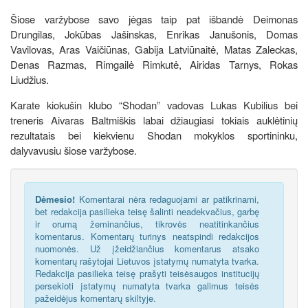
Šiose varžybose savo jėgas taip pat išbandė Deimonas
Drungilas, Jokūbas Jašinskas, Enrikas Janušonis, Domas
Vavilovas, Aras Vaičiūnas, Gabija Latviūnaitė, Matas Zaleckas,
Denas Razmas, Rimgailė Rimkutė, Airidas Tarnys, Rokas
Liudžius.
Karate kiokušin klubo “Shodan” vadovas Lukas Kubilius bei
treneris Aivaras Baltmiškis labai džiaugiasi tokiais auklėtinių
rezultatais bei kiekvienu Shodan mokyklos sportininku,
dalyvavusiu šiose varžybose.
Dėmesio!
Komentarai nėra redaguojami ar patikrinami,
bet redakcija pasilieka teisę šalinti neadekvačius, garbę
ir orumą žeminančius, tikrovės neatitinkančius
komentarus. Komentarų turinys neatspindi redakcijos
nuomonės. Už įžeidžiančius komentarus atsako
komentarų rašytojai Lietuvos įstatymų numatyta tvarka.
Redakcija pasilieka teisę prašyti teisėsaugos institucijų
persekioti įstatymų numatyta tvarka galimus teisės
pažeidėjus komentarų skiltyje.