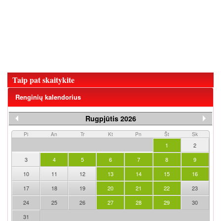
Taip pat skaitykite
Renginių kalendorius
Rugpjūtis 2026
Pi
An
Tr
Kt
Pn
Št
Sk
1
2
3
4
5
6
7
8
9
10
11
12
13
14
15
16
17
18
19
20
21
22
23
24
25
26
27
28
29
30
31