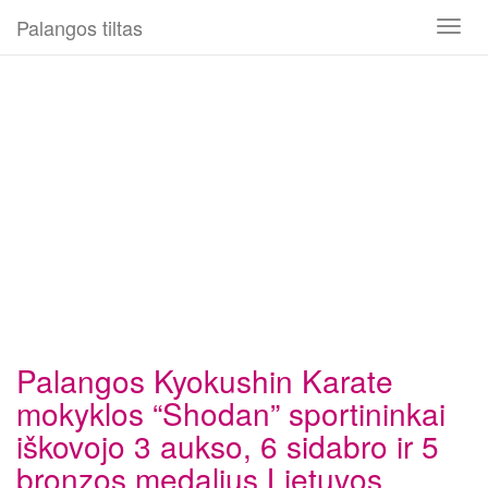
Palangos tiltas
Toggl
naviga
Palangos Kyokushin Karate
mokyklos “Shodan” sportininkai
iškovojo 3 aukso, 6 sidabro ir 5
bronzos medalius Lietuvos