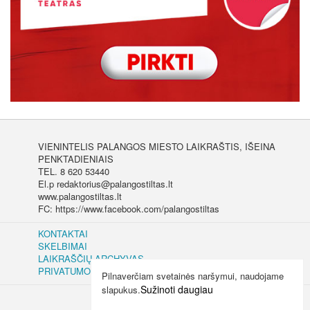
VIENINTELIS PALANGOS MIESTO LAIKRAŠTIS, IŠEINA
PENKTADIENIAIS
TEL. 8 620 53440
El.p redaktorius@palangostiltas.lt
www.palangostiltas.lt
FC: https://www.facebook.com/palangostiltas
KONTAKTAI
SKELBIMAI
LAIKRAŠČIŲ ARCHYVAS
PRIVATUMO IR SLAPUKŲ POLITIKA
Pilnaverčiam svetainės naršymui, naudojame
Sužinoti daugiau
slapukus.