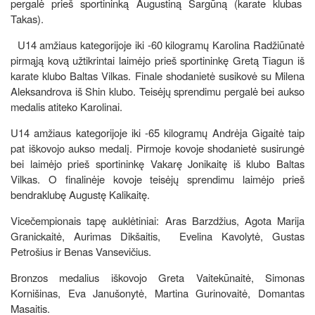
pergalė prieš sportininką Augustiną Sargūną (karate klubas
Takas).
U14 amžiaus kategorijoje iki -60 kilogramų Karolina Radžiūnatė
pirmąją kovą užtikrintai laimėjo prieš sportininkę Gretą Tiagun iš
karate klubo Baltas Vilkas. Finale shodanietė susikovė su Milena
Aleksandrova iš Shin klubo. Teisėjų sprendimu pergalė bei aukso
medalis atiteko Karolinai.
U14 amžiaus kategorijoje iki -65 kilogramų Andrėja Gigaitė taip
pat iškovojo aukso medalį. Pirmoje kovoje shodanietė susirungė
bei laimėjo prieš sportininkę Vakarę Jonikaitę iš klubo Baltas
Vilkas. O finalinėje kovoje teisėjų sprendimu laimėjo prieš
bendraklubę Augustę Kalikaitę.
Vicečempionais tapę auklėtiniai: Aras Barzdžius, Agota Marija
Granickaitė, Aurimas Dikšaitis, Evelina Kavolytė, Gustas
Petrošius ir Benas Vansevičius.
Bronzos medalius iškovojo Greta Vaitekūnaitė, Simonas
Kornišinas, Eva Janušonytė, Martina Gurinovaitė, Domantas
Masaitis.