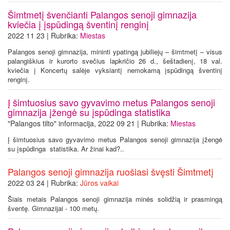
Šimtmetį švenčianti Palangos senoji gimnazija
kviečia į įspūdingą šventinį renginį
2022 11 23 | Rubrika:
Miestas
Palangos senoji gimnazija, mininti ypatingą jubiliejų – šimtmetį – visus
palangiškius ir kurorto svečius lapkričio 26 d., šeštadienį, 18 val.
kviečia į Koncertų salėje vyksiantį nemokamą įspūdingą šventinį
renginį.
Į šimtuosius savo gyvavimo metus Palangos senoji
gimnazija įžengė su įspūdinga statistika
"Palangos tilto" informacija, 2022 09 21 | Rubrika:
Miestas
Į šimtuosius savo gyvavimo metus Palangos senoji gimnazija įžengė
su įspūdinga statistika. Ar žinai kad?..
Palangos senoji gimnazija ruošiasi švęsti Šimtmetį
2022 03 24 | Rubrika:
Jūros vaikai
Šiais metais Palangos senoji gimnazija minės solidžią ir prasmingą
šventę. Gimnazijai - 100 metų.