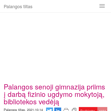
Palangos tiltas
Toggl
naviga
Palangos senoji gimnazija priims
į darbą fizinio ugdymo mokytoją,
bibliotekos vedėją
Palangos tiltas, 2021-10-14
Peržiūrėta
4164