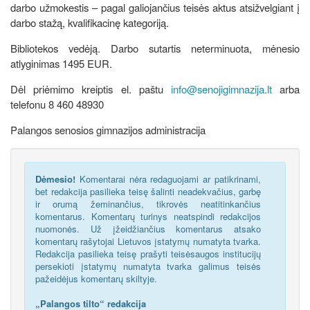
darbo užmokestis – pagal galiojančius teisės aktus atsižvelgiant į
darbo stažą, kvalifikacinę kategoriją.
Bibliotekos vedėją. Darbo sutartis neterminuota, mėnesio
atlyginimas 1495 EUR.
Dėl priėmimo kreiptis el. paštu
info@senojigimnazija.lt
arba
telefonu 8 460 48930
Palangos senosios gimnazijos administracija
Dėmesio!
Komentarai nėra redaguojami ar patikrinami,
bet redakcija pasilieka teisę šalinti neadekvačius, garbę
ir orumą žeminančius, tikrovės neatitinkančius
komentarus. Komentarų turinys neatspindi redakcijos
nuomonės. Už įžeidžiančius komentarus atsako
komentarų rašytojai Lietuvos įstatymų numatyta tvarka.
Redakcija pasilieka teisę prašyti teisėsaugos institucijų
persekioti įstatymų numatyta tvarka galimus teisės
pažeidėjus komentarų skiltyje.
„Palangos tilto“ redakcija