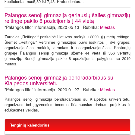
koeficientas nuo5,89 iki 7,48. Pretendentas...
Palangos senoji gimnazija geriausių šalies gimnazijų
reitinge pakilo 8 pozicijomis į 44 vietą
"Palangos tilto" informacija, 2020 05 13 | Rubrika:
Miestas
Žurnalas „Reitingai“ paskelbė Lietuvos mokyklų 2020-ųjų metų reitingą.
Šiemet „Reitingai“ vertinime gimnazijos buvo išskirtos į dvi grupes:
organizuojančias mokinių atrankas ir neorganizuojančias. Pastarųjų
grupėje Palangos senoji gimnazija užėmė 44 vietą iš 356 vertintų
gimnazijų. Senoji gimnazija pakilo 8 opozicijomis palyginus su 2019
metais.
Palangos senoji gimnazija bendradarbiaus su
Klaipėdos universitetu
"Palangos tilto" informacija, 2020 01 27 | Rubrika:
Miestas
Palangos senoji gimnazija bendradarbiaus su Klaipėdos universitetu,
organizuos bei įgyvendins bendrus tiriamuosius darbus, projektus ir
edukacines veiklas.
Renginių kalendorius