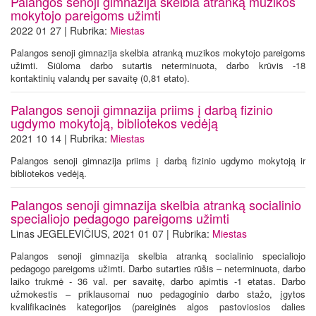
Palangos senoji gimnazija skelbia atranką muzikos
mokytojo pareigoms užimti
2022 01 27 | Rubrika:
Miestas
Palangos senoji gimnazija skelbia atranką muzikos mokytojo pareigoms
užimti. Siūloma darbo sutartis neterminuota, darbo krūvis -18
kontaktinių valandų per savaitę (0,81 etato).
Palangos senoji gimnazija priims į darbą fizinio
ugdymo mokytoją, bibliotekos vedėją
2021 10 14 | Rubrika:
Miestas
Palangos senoji gimnazija priims į darbą fizinio ugdymo mokytoją ir
bibliotekos vedėją.
Palangos senoji gimnazija skelbia atranką socialinio
specialiojo pedagogo pareigoms užimti
Linas JEGELEVIČIUS, 2021 01 07 | Rubrika:
Miestas
Palangos senoji gimnazija skelbia atranką socialinio specialiojo
pedagogo pareigoms užimti. Darbo sutarties rūšis – neterminuota, darbo
laiko trukmė - 36 val. per savaitę, darbo apimtis -1 etatas. Darbo
užmokestis – priklausomai nuo pedagoginio darbo stažo, įgytos
kvalifikacinės kategorijos (pareiginės algos pastoviosios dalies