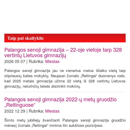
Taip pat skaitykite
Palangos senoji gimnazija – 22-oje vietoje tarp 328
vertintų Lietuvos gimnazijų
2026 05 07 | Rubrika:
Miestas
Palangos senoji gimnazija jau ne vienerius metus išlaiko vietą tarp
stipriausių šalies mokyklų. Naujausi žurnalo „Reitingai“ duomenys rodo,
kad 2025 metais gimnazija užima 22 vietą iš 328 vertintų Lietuvos
gimnazijų, neturinčių teisės atsirinkti mokinių.
Palangos senoji gimnazija 2022-ų metų gruodžio
„Reitinguose“
2022 12 29 | Rubrika:
Miestas
Šimto metų jubiliejų švenčianti Palangos senoji gimnazija gruodžio
mėnesį žurnale „Reitingai“ minima itin aukštose pozicijose.