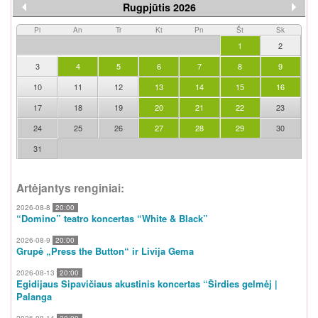
Rugpjūtis 2026
Pi
An
Tr
Kt
Pn
Št
Sk
1
2
3
4
5
6
7
8
9
10
11
12
13
14
15
16
17
18
19
20
21
22
23
24
25
26
27
28
29
30
31
Artėjantys renginiai:
2026-08-8
20:00
“Domino” teatro koncertas “White & Black”
2026-08-9
20:00
Grupė „Press the Button“ ir Livija Gema
2026-08-13
20:00
Egidijaus Sipavičiaus akustinis koncertas “Širdies gelmėj |
Palanga
2026-08-14
20:00