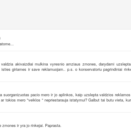
)
atome...
 valdzia akivaizdiai mulkina vyresnio amziaus zmones, darydami uzslepta
ties giriames ir save reklamuojam.. p.s. o konservatoriu pagrindiniai rinkej
ra suorganizuotas pacio mero ir jo aplinkos, kaip uzslepta valdzios reklamos
r tokios mero "veiklos " nepriestarauja istatymui? Galbut tai butu vieta, kur
zmones ir yra jo rinkejai. Paprasta.