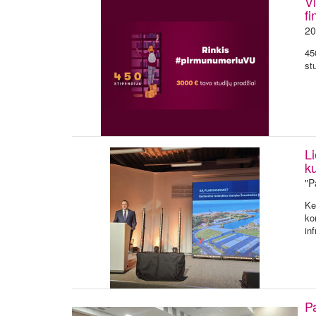
Vi
f
20
45
st
L
ku
"P
Ke
ko
inf
P