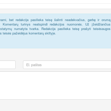
ami, bet redakcija pasilieka teisę šalinti neadekvačius, garbę ir orumą
s. Komentarų turinys neatspindi redakcijos nuomonės. Už įžeidžiančius
statymų numatyta tvarka. Redakcija pasilieka teisę prašyti teisėsaugos
us teisės pažeidėjus komentarų skiltyje.