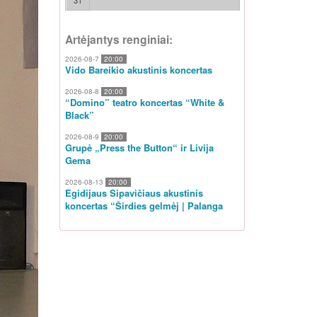
31
Artėjantys renginiai:
2026-08-7
20:00
Vido Bareikio akustinis koncertas
2026-08-8
20:00
“Domino” teatro koncertas “White &
Black”
2026-08-9
20:00
Grupė „Press the Button“ ir Livija
Gema
2026-08-13
20:00
Egidijaus Sipavičiaus akustinis
koncertas “Širdies gelmėj | Palanga