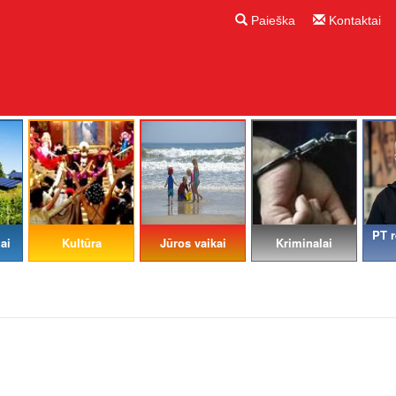
Paieška
Kontaktai
PT r
ai
Kultūra
Jūros vaikai
Kriminalai