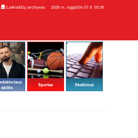
2026 m. rugpjūčio 07 d. 03:30
Laikraščių archyvas
edaktoriaus
Sportas
Skelbimai
skiltis