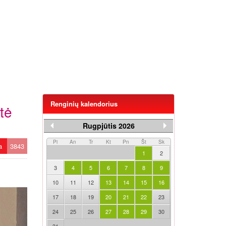
Renginių kalendorius
tė
Rugpjūtis 2026
Pi
An
Tr
Kt
Pn
Št
Sk
ta
3843
1
2
3
4
5
6
7
8
9
10
11
12
13
14
15
16
17
18
19
20
21
22
23
24
25
26
27
28
29
30