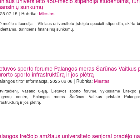
lniaus universiteto 450-mečio stipendija studentams, tur
inansinių sunkumų
25 07 15 | Rubrika:
Miestas
0-mečio stipendija – Vilniaus universiteto įsteigta speciali stipendija, skirta
udentams, turintiems finansinių sunkumų.
ietuvos sporto forume Palangos meras Šarūnas Vaitkus p
rorto sporto infrastruktūrą ir jos plėtrą
alangos tilto" informacija, 2025 02 06 | Rubrika:
Miestas
tvirtadienį, vasario 6-ąją, Lietuvos sporto forume, vykusiame Litexpo 
ngresų centre, Palangos meras Šarūnas Vaitkus pristatė Palango
rastruktūrą ir jos plėtrą.
alangos trečiojo amžiaus universiteto senjorai pradėjo n