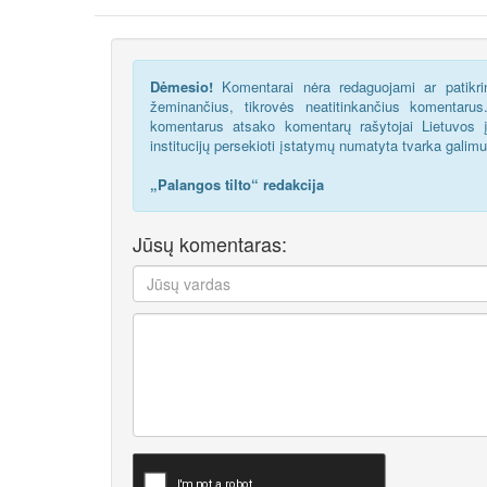
Dėmesio!
Komentarai nėra redaguojami ar patikrin
žeminančius, tikrovės neatitinkančius komentaru
komentarus atsako komentarų rašytojai Lietuvos į
institucijų persekioti įstatymų numatyta tvarka galim
„Palangos tilto“ redakcija
Jūsų komentaras: