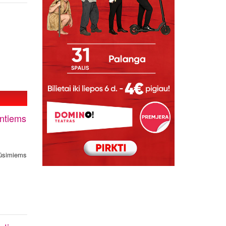
intiems
 būsimiems