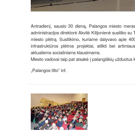
Antradienį, sausio 30 dieną, Palangos miesto mera
administracijos direktorė Akvilė Kilijonienė susitiko su
miesto plėtrą. Susitikimo, kuriame dalyvavo apie 40
infrastruktūros plėtros projektai, atlikti bei arti
aktualiems socialiniams klausimams.
Miesto vadovai taip pat atsakė į palangiškių užduotus 
„Palangos tilto“ inf.