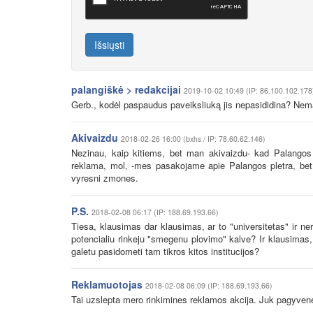
Išsiųsti
palangiškė > redakcijai
2019-10-02 10:49 (IP: 86.100.102.178
Gerb., kodėl paspaudus paveiksliuką jis nepasididina? Nem
Akivaizdu
2018-02-26 16:00 (bxhs / IP: 78.60.62.146)
Nezinau, kaip kitiems, bet man akivaizdu- kad Palangos
reklama, mol, -mes pasakojame apie Palangos pletra, bet is
vyresni zmones.
P.S.
2018-02-08 06:17 (IP: 188.69.193.66)
Tiesa, klausimas dar klausimas, ar to "universitetas" ir ne
potencialiu rinkeju "smegenu plovimo" kalve? Ir klausimas, a
galetu pasidometi tam tikros kitos institucijos?
Reklamuotojas
2018-02-08 06:09 (IP: 188.69.193.66)
Tai uzslepta mero rinkimines reklamos akcija. Juk pagyvene 