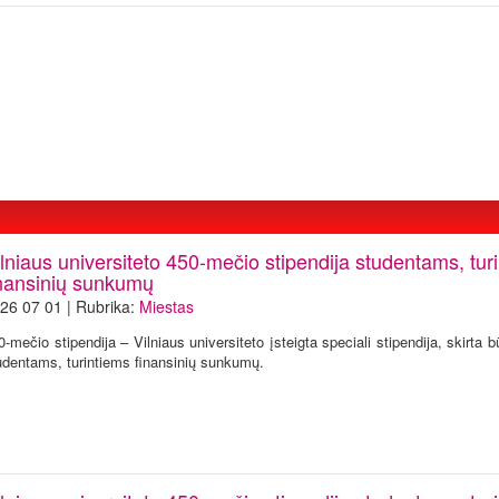
lniaus universiteto 450-mečio stipendija studentams, tur
inansinių sunkumų
26 07 01 | Rubrika:
Miestas
0-mečio stipendija – Vilniaus universiteto įsteigta speciali stipendija, skirta
udentams, turintiems finansinių sunkumų.