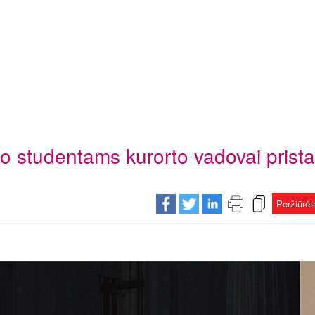
to studentams kurorto vadovai prista
Peržiūrė