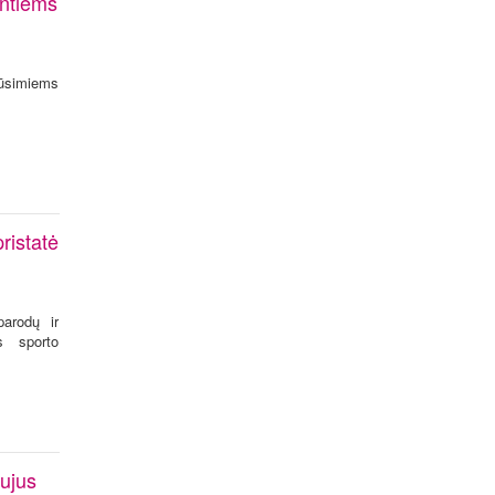
intiems
 būsimiems
ristatė
parodų ir
s sporto
aujus