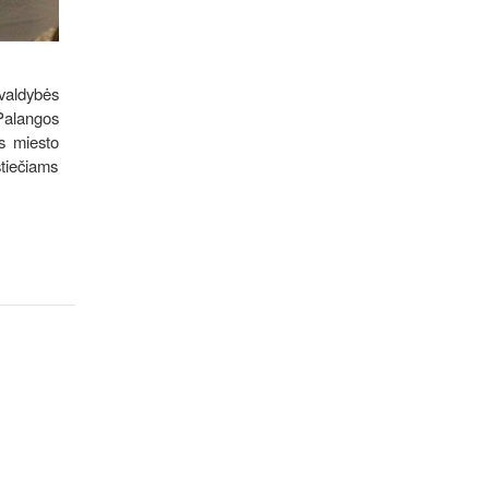
valdybės
 Palangos
s miesto
stiečiams