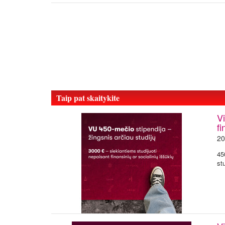
Taip pat skaitykite
Vi
f
20
45
st