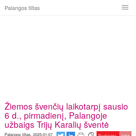
Palangos tiltas
Toggl
naviga
Žiemos švenčių laikotarpį sausio
6 d., pirmadienį, Palangoje
užbaigs Trijų Karalių šventė
Palangos tiltas, 2025-01-07
Peržiūrėta
3356