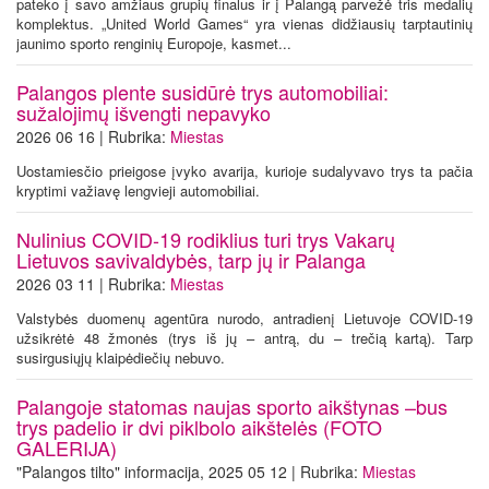
pateko į savo amžiaus grupių finalus ir į Palangą parvežė tris medalių
komplektus. „United World Games“ yra vienas didžiausių tarptautinių
jaunimo sporto renginių Europoje, kasmet...
Palangos plente susidūrė trys automobiliai:
sužalojimų išvengti nepavyko
2026 06 16 | Rubrika:
Miestas
Uostamiesčio prieigose įvyko avarija, kurioje sudalyvavo trys ta pačia
kryptimi važiavę lengvieji automobiliai.
Nulinius COVID-19 rodiklius turi trys Vakarų
Lietuvos savivaldybės, tarp jų ir Palanga
2026 03 11 | Rubrika:
Miestas
Valstybės duomenų agentūra nurodo, antradienį Lietuvoje COVID-19
užsikrėtė 48 žmonės (trys iš jų – antrą, du – trečią kartą). Tarp
susirgusiųjų klaipėdiečių nebuvo.
Palangoje statomas naujas sporto aikštynas –bus
trys padelio ir dvi piklbolo aikštelės (FOTO
GALERIJA)
"Palangos tilto" informacija, 2025 05 12 | Rubrika:
Miestas