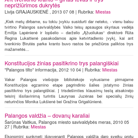
neprižiūrimos dukrytės
Livija GRAJAUSKIENĖ , 2013 07 08 | Rubrika:
Miestas
„Kiek metų dirbame, su tokiu įvykiu susidurti dar neteko, - vienu balsu
tvirtino Palangos savivaldybės Vaiko teisų apsaugos skyriaus vedėja
Emilija Lapėnienė ir lopšelio – darželio „Ąžuoliukas“ direktorė Rūta
Regina Lukaitienė pasakodamos apie ketvirtadienio įvykį, kai ant
tvenkinio Birutės parke kranto buvo rastos be priežiūros paliktos trys
mažametės...
Konstitucijos žinias pasitikrino trys palangiškiai
"Palangos tilto" informacija, 2012 10 04 | Rubrika:
Miestas
Vakar Palangos viešojoje bibliotekoje vykusiame pirmajame
Konstitucijos egzamino etape pagrindinio šalies įstatymo žinias
pasitikrino trys palangiškiai. Į trisdešimties klausimų testą atsakinėjo
teisinį išsilavinimą turintis Laurynas Juzėnas bei specialių žinių
neturinčios Monika Lukšienė bei Gražina Grigaliūnienė.
Palangos valdžia – dovanų karaliai
Šarūnas Vaitkus, Palangos miesto savivaldybės meras, 2010 05
27 | Rubrika:
Miestas
Ekonominį sunkmetį išgyvenanti Palangos valdžia daro sveiku protu