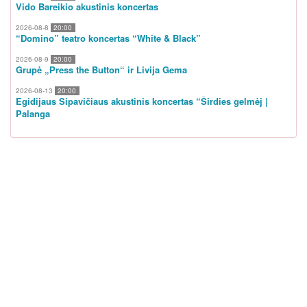
Vido Bareikio akustinis koncertas
2026-08-8
20:00
“Domino” teatro koncertas “White & Black”
2026-08-9
20:00
Grupė „Press the Button“ ir Livija Gema
2026-08-13
20:00
Egidijaus Sipavičiaus akustinis koncertas “Širdies gelmėj |
Palanga