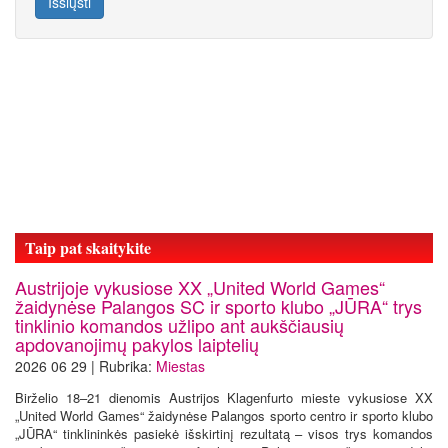
Išsiųsti
Taip pat skaitykite
Austrijoje vykusiose XX „United World Games“
žaidynėse Palangos SC ir sporto klubo „JŪRA“ trys
tinklinio komandos užlipo ant aukščiausių
apdovanojimų pakylos laiptelių
2026 06 29 | Rubrika:
Miestas
Birželio 18–21 dienomis Austrijos Klagenfurto mieste vykusiose XX
„United World Games“ žaidynėse Palangos sporto centro ir sporto klubo
„JŪRA“ tinklininkės pasiekė išskirtinį rezultatą – visos trys komandos