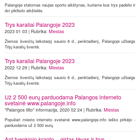
Palangoje statomas naujas sporto aikštynas, kuriame bus trys padelio ir
dvi piklbolo aikštelės.
Trys karaliai Palangoje 2023
2023 01 03 | Rubrika:
Miestas
Žiemos švenčių laikotarpį sausio 6 d., penktadienį, Palangoje užbaigs
Trijų karalių šventė.
Trys karaliai Palangoje 2023
2022 12 29 | Rubrika:
Miestas
Žiemos švenčių laikotarpį sausio 6 d., penktadienį, Palangoje užbaigs
Trijų karalių šventė.
Už 2 500 eurų parduodama Palangos interneto
svetainė www.palangoje.info
"Palangos tilto" informacija, 2020 02 24 | Rubrika:
Miestas
Populiari miesto interneto svetainė www.palangoje.info ieško pirkėjo -
parduodama už 2 500 eurų.
Ant tvenkinio kranto – girtas tėvas ir trys