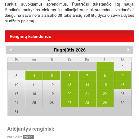
sunkiai suvokiamus sprendimus. Pustrečio tūkstančio litų naujai
Pradinės mokyklos elektros instaliacijai sunkiai surandanti valdančioji
dauguma savo noru atsisako 38 tūkstančių 858 litų dydžio savivaldybės
biudžeto pajamų.
Renginių kalendorius
Rugpjūtis 2026
Pi
An
Tr
Kt
Pn
Št
Sk
1
2
3
4
5
6
7
8
9
10
11
12
13
14
15
16
17
18
19
20
21
22
23
24
25
26
27
28
29
30
31
Artėjantys renginiai:
2026-08-7
20:00