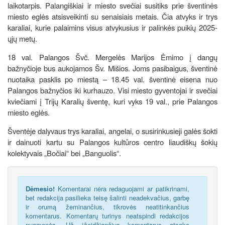
laikotarpis. Palangiškiai ir miesto svečiai susitiks prie šventinės
miesto eglės atsisveikinti su senaisiais metais. Čia atvyks ir trys
karaliai, kurie palaimins visus atvykusius ir palinkės puikių 2025-
ųjų metų.
18 val. Palangos Švč. Mergelės Marijos Ėmimo į dangų
bažnyčioje bus aukojamos Šv. Mišios. Joms pasibaigus, šventinė
nuotaika pasklis po miestą – 18.45 val. šventinė eisena nuo
Palangos bažnyčios iki kurhauzo. Visi miesto gyventojai ir svečiai
kviečiami į Trijų Karalių šventę, kuri vyks 19 val., prie Palangos
miesto eglės.
Šventėje dalyvaus trys karaliai, angelai, o susirinkusieji galės šokti
ir dainuoti kartu su Palangos kultūros centro liaudiškų šokių
kolektyvais „Bočiai“ bei „Banguolis“.
Dėmesio!
Komentarai nėra redaguojami ar patikrinami,
bet redakcija pasilieka teisę šalinti neadekvačius, garbę
ir orumą žeminančius, tikrovės neatitinkančius
komentarus. Komentarų turinys neatspindi redakcijos
nuomonės. Už įžeidžiančius komentarus atsako