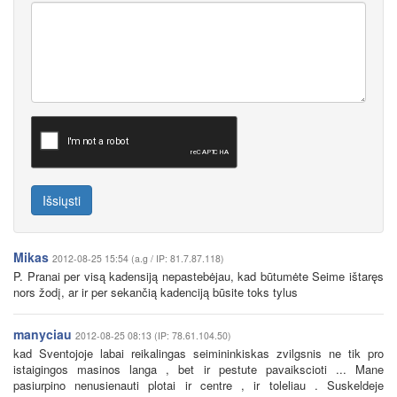
Išsiųsti
Mikas
2012-08-25 15:54 (a.g / IP: 81.7.87.118)
P. Pranai per visą kadensiją nepastebėjau, kad būtumėte Seime ištaręs
nors žodį, ar ir per sekančią kadenciją būsite toks tylus
manyciau
2012-08-25 08:13 (IP: 78.61.104.50)
kad Sventojoje labai reikalingas seimininkiskas zvilgsnis ne tik pro
istaigingos masinos langa , bet ir pestute pavaikscioti ... Mane
pasiurpino nenusienauti plotai ir centre , ir toleliau . Suskeldeje