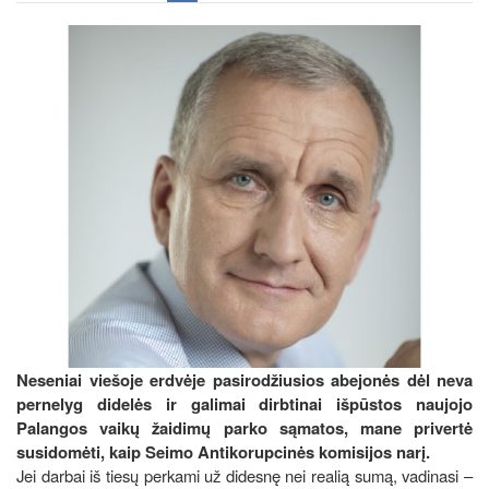
Neseniai viešoje erdvėje pasirodžiusios abejonės dėl neva
pernelyg didelės ir galimai dirbtinai išpūstos naujojo
Palangos vaikų žaidimų parko sąmatos, mane privertė
susidomėti, kaip Seimo Antikorupcinės komisijos narį.
Jei darbai iš tiesų perkami už didesnę nei realią sumą, vadinasi –