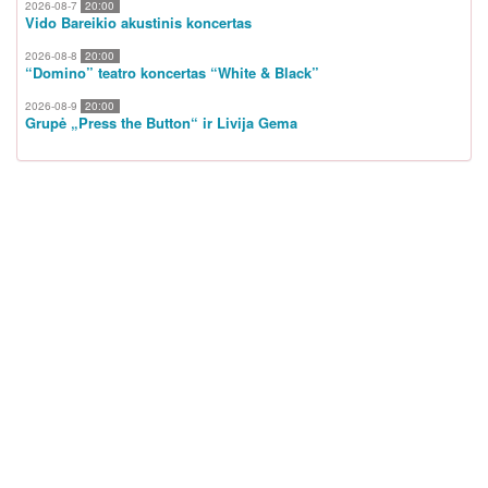
2026-08-7
20:00
Vido Bareikio akustinis koncertas
2026-08-8
20:00
“Domino” teatro koncertas “White & Black”
2026-08-9
20:00
Grupė „Press the Button“ ir Livija Gema