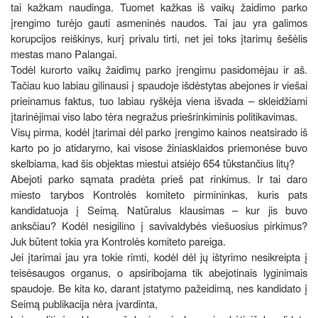
tai kažkam naudinga. Tuomet kažkas iš vaikų žaidimo parko
įrengimo turėjo gauti asmeninės naudos. Tai jau yra galimos
korupcijos reiškinys, kurį privalu tirti, net jei toks įtarimų šešėlis
mestas mano Palangai.
Todėl kurorto vaikų žaidimų parko įrengimu pasidomėjau ir aš.
Tačiau kuo labiau gilinausi į spaudoje išdėstytas abejones ir viešai
prieinamus faktus, tuo labiau ryškėja viena išvada – skleidžiami
įtarinėjimai viso labo tėra negražus priešrinkiminis politikavimas.
Visų pirma, kodėl įtarimai dėl parko įrengimo kainos neatsirado iš
karto po jo atidarymo, kai visose žiniasklaidos priemonėse buvo
skelbiama, kad šis objektas miestui atsiėjo 654 tūkstančius litų?
Abejoti parko sąmata pradėta prieš pat rinkimus. Ir tai daro
miesto tarybos Kontrolės komiteto pirmininkas, kuris pats
kandidatuoja į Seimą. Natūralus klausimas – kur jis buvo
anksčiau? Kodėl nesigilino į savivaldybės viešuosius pirkimus?
Juk būtent tokia yra Kontrolės komiteto pareiga.
Jei įtarimai jau yra tokie rimti, kodėl dėl jų ištyrimo nesikreipta į
teisėsaugos organus, o apsiribojama tik abejotinais lyginimais
spaudoje. Be kita ko, darant įstatymo pažeidimą, nes kandidato į
Seimą publikacija nėra įvardinta,