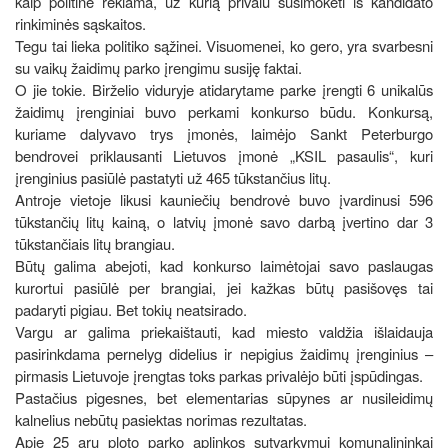
kaip politinė reklama, už kurią privalu susimokėti iš kandidato
rinkiminės sąskaitos.
Tegu tai lieka politiko sąžinei. Visuomenei, ko gero, yra svarbesni
su vaikų žaidimų parko įrengimu susiję faktai.
O jie tokie. Birželio viduryje atidarytame parke įrengti 6 unikalūs
žaidimų įrenginiai buvo perkami konkurso būdu. Konkursą,
kuriame dalyvavo trys įmonės, laimėjo Sankt Peterburgo
bendrovei priklausanti Lietuvos įmonė „KSIL pasaulis“, kuri
įrenginius pasiūlė pastatyti už 465 tūkstančius litų.
Antroje vietoje likusi kauniečių bendrovė buvo įvardinusi 596
tūkstančių litų kainą, o latvių įmonė savo darbą įvertino dar 3
tūkstančiais litų brangiau.
Būtų galima abejoti, kad konkurso laimėtojai savo paslaugas
kurortui pasiūlė per brangiai, jei kažkas būtų pasišovęs tai
padaryti pigiau. Bet tokių neatsirado.
Vargu ar galima priekaištauti, kad miesto valdžia išlaidauja
pasirinkdama pernelyg didelius ir nepigius žaidimų įrenginius –
pirmasis Lietuvoje įrengtas toks parkas privalėjo būti įspūdingas.
Pastačius pigesnes, bet elementarias sūpynes ar nusileidimų
kalnelius nebūtų pasiektas norimas rezultatas.
Apie 25 arų ploto parko aplinkos sutvarkymui komunalininkai