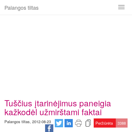
Palangos tiltas
Toggl
naviga
Tuščius įtarinėjimus paneigia
kažkodėl užmirštami faktai
Palangos tiltas, 2012-08-23
Peržiūrėta
3388