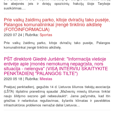
be abejonės įeis ir dviejų opozicinių frakcijų šioje Taryboje
susikūrimas....
Prie vaikų žaidimų parko, kitoje dviračių tako pusėje,
Palangos komunalininkai įrengė tinklinio aikštelę
(FOTOINFORMACIJA)
2020 07 24 | Rubrika:
Sportas
Prie vaikų žaidimų parko, kitoje dviračių tako pusėje, Palangos
komunalininkai įrengė tinklinio aikštelę.
PŠT direktorė Giedrė Juršėnė: "Informacija viešoje
erdvėje apie įmonės nemokumą nepagrįsta, nors
situacija - nelengva" (VISĄ INTERVIU SKAITYKITE
PENKTADIENĮ "PALANGOS TILTE")
2020 05 18 | Rubrika:
Miestas
Praėjusį penktadienį, gegužės 14 d. Lietuvos šilumos tiekėjų asociacija
(LŠTA) išplatino pranešimą spaudai „Mažesnių miestų šilumos tinklai
naujo šildymo sezono gali nebesulaukti“. Jame pažymėta, kad itin
griežtas ir nelankstus reguliavimas, šylantis klimatas ir paveldėtos
infrastruktūros problemos nemažai daliai Lietuvos...