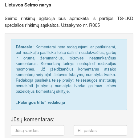
Lietuvos Seimo narys
Seimo rinkimų agitacija bus apmokėta iš partijos TS-LKD
specialios rinkimų sąskaitos. Užsakymo nr. R005
Dėmesio!
Komentarai nėra redaguojami ar patikrinami,
bet redakcija pasilieka teisę šalinti neadekvačius, garbę
ir orumą žeminančius, tikrovės neatitinkančius
komentarus. Komentarų turinys neatspindi redakcijos
nuomonės. Už įžeidžiančius komentarus atsako
komentarų rašytojai Lietuvos įstatymų numatyta tvarka.
Redakcija pasilieka teisę prašyti teisėsaugos institucijų
persekioti įstatymų numatyta tvarka galimus teisės
pažeidėjus komentarų skiltyje.
„Palangos tilto“ redakcija
Jūsų komentaras: