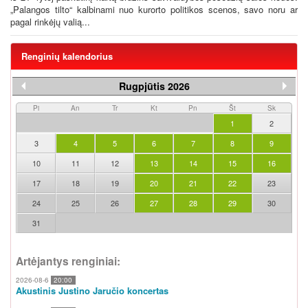
„Palangos tilto“ kalbinami nuo kurorto politikos scenos, savo noru ar
pagal rinkėjų valią...
Renginių kalendorius
Rugpjūtis 2026
Pi
An
Tr
Kt
Pn
Št
Sk
1
2
3
4
5
6
7
8
9
10
11
12
13
14
15
16
17
18
19
20
21
22
23
24
25
26
27
28
29
30
31
Artėjantys renginiai:
2026-08-6
20:00
Akustinis Justino Jaručio koncertas