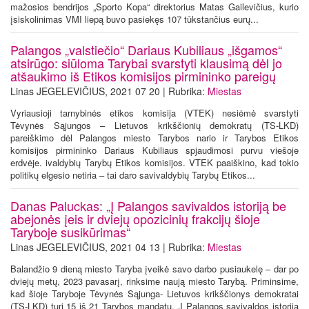
mažosios bendrijos „Sporto Kopa“ direktorius Matas Gailevičius, kurio
įsiskolinimas VMI liepą buvo pasiekęs 107 tūkstančius eurų...
Palangos „valstiečio“ Dariaus Kubiliaus „išgamos“
atsirūgo: siūloma Tarybai svarstyti klausimą dėl jo
atšaukimo iš Etikos komisijos pirmininko pareigų
Linas JEGELEVIČIUS, 2021 07 20 | Rubrika:
Miestas
Vyriausioji tarnybinės etikos komisija (VTEK) nesiėmė svarstyti
Tėvynės Sąjungos – Lietuvos krikščionių demokratų (TS-LKD)
pareiškimo dėl Palangos miesto Tarybos nario ir Tarybos Etikos
komisijos pirmininko Dariaus Kubiliaus spjaudimosi purvu viešoje
erdvėje. ivaldybių Tarybų Etikos komisijos. VTEK paaiškino, kad tokio
politikų elgesio netiria – tai daro savivaldybių Tarybų Etikos...
Danas Paluckas: „Į Palangos savivaldos istoriją be
abejonės įeis ir dviejų opozicinių frakcijų šioje
Taryboje susikūrimas“
Linas JEGELEVIČIUS, 2021 04 13 | Rubrika:
Miestas
Balandžio 9 dieną miesto Taryba įveikė savo darbo pusiaukelę – dar po
dviejų metų, 2023 pavasarį, rinksime naują miesto Tarybą. Priminsime,
kad šioje Taryboje Tėvynės Sąjunga- Lietuvos krikščionys demokratai
(TS-LKD) turi 15 iš 21 Tarybos mandatų. „Į Palangos savivaldos istoriją