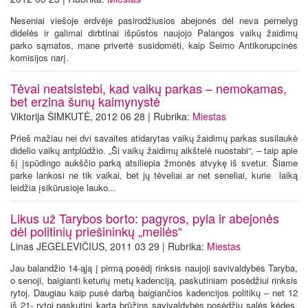
Neseniai viešoje erdvėje pasirodžiusios abejonės dėl neva pernelyg
didelės ir galimai dirbtinai išpūstos naujojo Palangos vaikų žaidimų
parko sąmatos, mane privertė susidomėti, kaip Seimo Antikorupcinės
komisijos narį.
Tėvai neatsistebi, kad vaikų parkas – nemokamas,
bet erzina šunų kaimynystė
Viktorija ŠIMKUTĖ, 2012 06 28 | Rubrika:
Miestas
Prieš mažiau nei dvi savaites atidarytas vaikų žaidimų parkas susilaukė
didelio vaikų antplūdžio. „Ši vaikų žaidimų aikštelė nuostabi“, – taip apie
šį įspūdingo aukščio parką atsiliepia žmonės atvykę iš svetur. Šiame
parke lankosi ne tik vaikai, bet jų tėveliai ar net seneliai, kurie laiką
leidžia įsikūrusioje lauko...
Likus už Tarybos borto: pagyros, pyla ir abejonės
dėl politinių priešininkų „meilės“
Linas JEGELEVIČIUS, 2011 03 29 | Rubrika:
Miestas
Jau balandžio 14-ąją į pirmą posėdį rinksis naujoji savivaldybės Taryba,
o senoji, baigianti keturių metų kadenciją, paskutiniam posėdžiui rinksis
rytoj. Daugiau kaip pusė darbą baigiančios kadencijos politikų – net 12
iš 21- rytoj paskutinį kartą brūžins savivaldybės posėdžių salės kėdes.