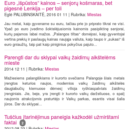
Euro „išpūstos“ kainos – senjorų košmaras, bet
pigesnė Lenkija – per toli
Eglė PALUBINSKAITĖ, 2016 01 11 | Rubrika:
Miestas
Jau metai, kaip gyvename su euru, tačiau prie jo priprato tikrai ne visi.
Ypač po euro įvedimo šoktelėjusiomis kainomis pasipiktinę senjorai,
kurių pajamos labai mažos. „Palangos tiltas“ domėjosi, kaip gyventojai
vertina prekių ir paslaugų kainas naująja valiuta, kaip taupo ir „sukasi“ iš
euro gniaužtų, taip pat kaip piniginius pokyčius pajuto...
Parengti dar du sklypai vaikų žaidimų aikštelėms
mieste
2014 12 11 | Rubrika:
Miestas
Mažiesiems palangiškiams ir kurorto svečiams Palangoje šiais metais
įrengtos keturios naujos, modernios vaikų žaidimų aikštelės
daugiabučių kiemuose dėmesį vilioja ryškiaspalviais žaidimų
įrenginiais. Jie, beje, yra įrengti ir kurorto vaikų darželiuose, o spalį
naujomis atrakcijomis praturtėjo ir Vaikų parkas, esantis visai šalia
jūros. Dar du sklypai...
Tuščius įtarinėjimus paneigia kažkodėl užmirštami
faktai
2
2012 08 23 | Rubrika:
Miestas