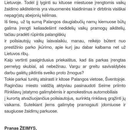
Lietuvoje. Todėl jį lyginti su kituose miestuose įrengtomis vaikų
žaidimo aikštelėmis yra visuomenės klaidinimas ir dirbtinis visiškai
nepagrįstų abejonių kėlimas.
Iš tiesų, už tą sumą Palangos daugiabučių namų kiemuose būtų
galima įrengti keliasdešimt nedidelių vaikų pramogų aikštelių,
tačiau pradėti rūpintis palangiškių
ir poilsiautojų vaikų laisvalaikiu, manau, reikėjo būtent nuo
prestižinio parko įkūrimo, apie kurį jau dabar kalbama net už
Lietuvos ribų.
Kaip vertinti pasigirdusius priekaištus, kad šis parkas įrengtas
pernelyg skubiai, aš nebežinau. Vargu ar greitu savivaldybės
darbu galėtų piktintis sveiko proto žmogus?
Tokie parkai turėtų atsirasti ir kitose Palangos vietose, Šventojoje.
Raginčiau miesto valdžią aktyviau pasinaudoti Seime priimto
Rinkliavų įstatymo galimybėmis ir apmokestinus automobiliais
į kurortą atvažiuojančius poilsiautojus, surinktą rinkliavą grąžinti jų
vaikams. Suteikiant jiems galimybę pramogauti įdomiuose ir
saugiuose žaidimų parkuose.
Pranas ŽEIMYS,