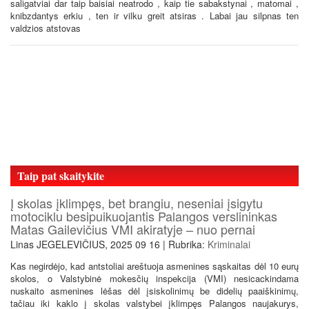
saligatviai dar taip baisiai neatrodo , kaip tie sabakstynai , matomai ,
knibzdantys erkiu , ten ir vilku greit atsiras . Labai jau silpnas ten
valdzios atstovas
Taip pat skaitykite
Į skolas įklimpęs, bet brangiu, neseniai įsigytu
motociklu besipuikuojantis Palangos verslininkas
Matas Gailevičius VMI akiratyje – nuo pernai
Linas JEGELEVIČIUS, 2025 09 16 | Rubrika:
Kriminalai
Kas negirdėjo, kad antstoliai areštuoja asmenines sąskaitas dėl 10 eurų
skolos, o Valstybinė mokesčių inspekcija (VMI) nesicackindama
nuskaito asmenines lėšas dėl įsiskolinimų be didelių paaiškinimų,
tačiau iki kaklo į skolas valstybei įklimpęs Palangos naujakurys,