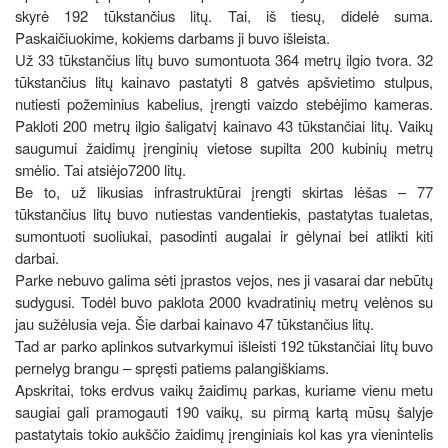
skyrė 192 tūkstančius litų. Tai, iš tiesų, didelė suma.
Paskaičiuokime, kokiems darbams ji buvo išleista.
Už 33 tūkstančius litų buvo sumontuota 364 metrų ilgio tvora. 32
tūkstančius litų kainavo pastatyti 8 gatvės apšvietimo stulpus,
nutiesti požeminius kabelius, įrengti vaizdo stebėjimo kameras.
Pakloti 200 metrų ilgio šaligatvį kainavo 43 tūkstančiai litų. Vaikų
saugumui žaidimų įrenginių vietose supilta 200 kubinių metrų
smėlio. Tai atsiėjo7200 litų.
Be to, už likusias infrastruktūrai įrengti skirtas lėšas – 77
tūkstančius litų buvo nutiestas vandentiekis, pastatytas tualetas,
sumontuoti suoliukai, pasodinti augalai ir gėlynai bei atlikti kiti
darbai.
Parke nebuvo galima sėti įprastos vejos, nes ji vasarai dar nebūtų
sudygusi. Todėl buvo paklota 2000 kvadratinių metrų velėnos su
jau sužėlusia veja. Šie darbai kainavo 47 tūkstančius litų.
Tad ar parko aplinkos sutvarkymui išleisti 192 tūkstančiai litų buvo
pernelyg brangu – spręsti patiems palangiškiams.
Apskritai, toks erdvus vaikų žaidimų parkas, kuriame vienu metu
saugiai gali pramogauti 190 vaikų, su pirmą kartą mūsų šalyje
pastatytais tokio aukščio žaidimų įrenginiais kol kas yra vienintelis