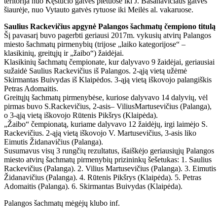
teritorija nuo Kęstučio gatvės pietuose iki J. Basanavičiaus gatvės
šiaurėje, nuo Vytauto gatvės rytuose iki Meilės al. vakaruose.
Saulius Rackevičius apgynė Palangos šachmatų čempiono titulą
Šį pavasarį buvo pagerbti geriausi 2017m. vykusių atvirų Palangos
miesto šachmatų pirmenybių (trijose „laiko kategorijose“ –
klasikinių, greitųjų ir „žaibo“) žaidėjai.
Klasikinių šachmatų čempionate, kur dalyvavo 9 žaidėjai, geriausiai
sužaidė Saulius Rackevičius iš Palangos. 2-ąją vietą užėmė
Skirmantas Buivydas iš Klaipėdos. 3-ąją vietą iškovojo palangiškis
Petras Adomaitis.
Greitųjų šachmatų pirmenybėse, kuriose dalyvavo 14 dalyvių, vėl
pirmas buvo S.Rackevičius, 2-asis– ViliusMartusevičius (Palanga),
o 3-ąją vietą iškovojo Rūtenis Pikšrys (Klaipėda).
„Žaibo“ čempionatą, kuriame dalyvavo 12 žaidėjų, irgi laimėjo S.
Rackevičius. 2-ąją vietą iškovojo V. Martusevičius, 3-asis liko
Eimutis Židanavičius (Palanga).
Susumavus visų 3 rungčių rezultatus, išaiškėjo geriausiųjų Palangos
miesto atvirų šachmatų pirmenybių prizininkų šešetukas: 1. Saulius
Rackevičius (Palanga). 2. Vilius Martusevičius (Palanga). 3. Eimutis
Židanavičius (Palanga). 4. Rūtenis Pikšrys (Klaipėda). 5. Petras
Adomaitis (Palanga). 6. Skirmantas Buivydas (Klaipėda).
Palangos šachmatų mėgėjų klubo inf.