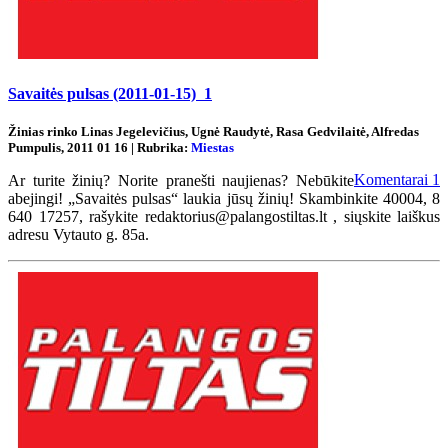
Savaitės pulsas (2011-01-15)
1
Žinias rinko Linas Jegelevičius, Ugnė Raudytė, Rasa Gedvilaitė, Alfredas
Pumpulis, 2011 01 16 | Rubrika:
Miestas
Komentarai
1
Ar turite žinių? Norite pranešti naujienas? Nebūkite
abejingi! „Savaitės pulsas“ laukia jūsų žinių! Skambinkite 40004, 8
640 17257, rašykite redaktorius@palangostiltas.lt , siųskite laiškus
adresu Vytauto g. 85a.