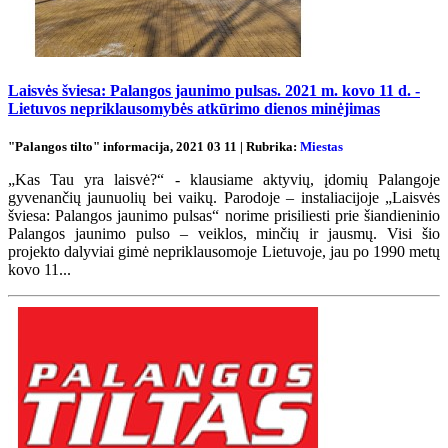
Laisvės šviesa: Palangos jaunimo pulsas. 2021 m. kovo 11 d. -
Lietuvos nepriklausomybės atkūrimo dienos minėjimas
"Palangos tilto" informacija, 2021 03 11 | Rubrika:
Miestas
„Kas Tau yra laisvė?“ - klausiame aktyvių, įdomių Palangoje
gyvenančių jaunuolių bei vaikų. Parodoje – instaliacijoje „Laisvės
šviesa: Palangos jaunimo pulsas“ norime prisiliesti prie šiandieninio
Palangos jaunimo pulso – veiklos, minčių ir jausmų. Visi šio
projekto dalyviai gimė nepriklausomoje Lietuvoje, jau po 1990 metų
kovo 11...