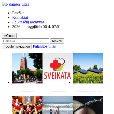
Paieška
Kontaktai
Laikraščių archyvas
2026 m. rugpjūčio 06 d. 07:51
×
Close
Ieškoti
Palangos tiltas
Toggle navigation
Miestas
Sveikata
Verslas pinigai