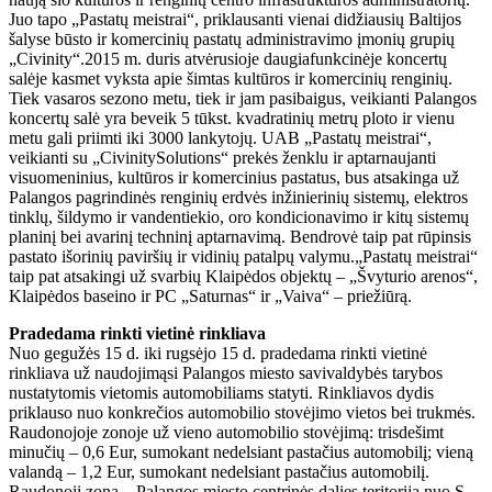
Juo tapo „Pastatų meistrai“, priklausanti vienai didžiausių Baltijos
šalyse būsto ir komercinių pastatų administravimo įmonių grupių
„Civinity“.2015 m. duris atvėrusioje daugiafunkcinėje koncertų
salėje kasmet vyksta apie šimtas kultūros ir komercinių renginių.
Tiek vasaros sezono metu, tiek ir jam pasibaigus, veikianti Palangos
koncertų salė yra beveik 5 tūkst. kvadratinių metrų ploto ir vienu
metu gali priimti iki 3000 lankytojų. UAB „Pastatų meistrai“,
veikianti su „CivinitySolutions“ prekės ženklu ir aptarnaujanti
visuomeninius, kultūros ir komercinius pastatus, bus atsakinga už
Palangos pagrindinės renginių erdvės inžinierinių sistemų, elektros
tinklų, šildymo ir vandentiekio, oro kondicionavimo ir kitų sistemų
planinį bei avarinį techninį aptarnavimą. Bendrovė taip pat rūpinsis
pastato išorinių paviršių ir vidinių patalpų valymu.„Pastatų meistrai“
taip pat atsakingi už svarbių Klaipėdos objektų – „Švyturio arenos“,
Klaipėdos baseino ir PC „Saturnas“ ir „Vaiva“ – priežiūrą.
Pradedama rinkti vietinė rinkliava
Nuo gegužės 15 d. iki rugsėjo 15 d. pradedama rinkti vietinė
rinkliava už naudojimąsi Palangos miesto savivaldybės tarybos
nustatytomis vietomis automobiliams statyti. Rinkliavos dydis
priklauso nuo konkrečios automobilio stovėjimo vietos bei trukmės.
Raudonojoje zonoje už vieno automobilio stovėjimą: trisdešimt
minučių – 0,6 Eur, sumokant nedelsiant pastačius automobilį; vieną
valandą – 1,2 Eur, sumokant nedelsiant pastačius automobilį.
Raudonoji zona – Palangos miesto centrinės dalies teritorija nuo S.