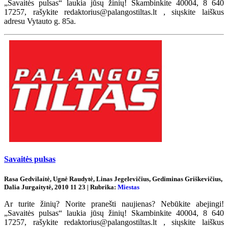
„Savaitės pulsas“ laukia jūsų žinių! Skambinkite 40004, 8 640
17257, rašykite redaktorius@palangostiltas.lt , siųskite laiškus
adresu Vytauto g. 85a.
Savaitės pulsas
Rasa Gedvilaitė, Ugnė Raudytė, Linas Jegelevičius, Gediminas Griškevičius,
Dalia Jurgaitytė, 2010 11 23 | Rubrika:
Miestas
Ar turite žinių? Norite pranešti naujienas? Nebūkite abejingi!
„Savaitės pulsas“ laukia jūsų žinių! Skambinkite 40004, 8 640
17257, rašykite redaktorius@palangostiltas.lt , siųskite laiškus