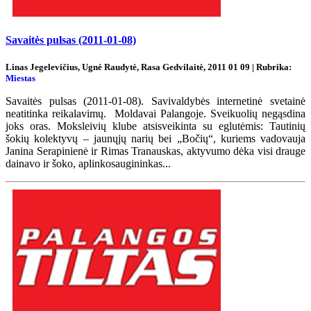
Savaitės pulsas (2011-01-08)
Linas Jegelevičius, Ugnė Raudytė, Rasa Gedvilaitė, 2011 01 09 | Rubrika:
Miestas
Savaitės pulsas (2011-01-08). Savivaldybės internetinė svetainė
neatitinka reikalavimų. Moldavai Palangoje. Sveikuolių negąsdina
joks oras. Moksleivių klube atsisveikinta su eglutėmis: Tautinių
šokių kolektyvų – jaunųjų narių bei „Bočių“, kuriems vadovauja
Janina Serapinienė ir Rimas Tranauskas, aktyvumo dėka visi drauge
dainavo ir šoko, aplinkosaugininkas...