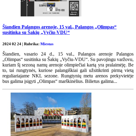
Šiandien Palangos arenoje, 15 val., Palangos „Olimpas“
susitinka su Šakių „Vyčiu-VDU“
2024 02 24 | Rubrika:
Miestas
Šiandien, vasario 24 d., 15 val., Palangos arenoje Palangos
„Olimpas“ susitinka su Šakių „Vyčiu-VDU“. Su pavojingu varžovu,
kuriam šį sezoną namų arenoje olimpiečiai kartą yra pralaimėję. Be
to, tai rungtynės, kuriose palangiškiai gali užsitikrinti pirmą vietą
reguliariajame NKL sezone. Rungtynių metu arenos prekyvietėje
bus galima įsigyti „Olimpas“ marškinėlius. Bilietus galima...