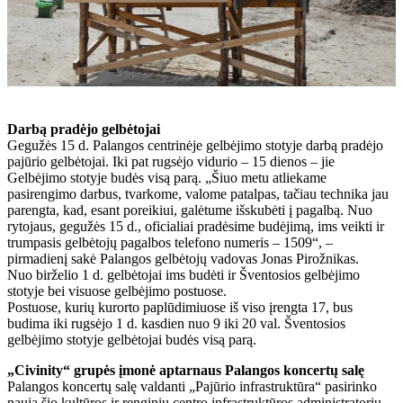
Darbą pradėjo gelbėtojai
Gegužės 15 d. Palangos centrinėje gelbėjimo stotyje darbą pradėjo
pajūrio gelbėtojai. Iki pat rugsėjo vidurio – 15 dienos – jie
Gelbėjimo stotyje budės visą parą. „Šiuo metu atliekame
pasirengimo darbus, tvarkome, valome patalpas, tačiau technika jau
parengta, kad, esant poreikiui, galėtume išskubėti į pagalbą. Nuo
rytojaus, gegužės 15 d., oficialiai pradėsime budėjimą, ims veikti ir
trumpasis gelbėtojų pagalbos telefono numeris – 1509“, –
pirmadienį sakė Palangos gelbėtojų vadovas Jonas Pirožnikas.
Nuo birželio 1 d. gelbėtojai ims budėti ir Šventosios gelbėjimo
stotyje bei visuose gelbėjimo postuose.
Postuose, kurių kurorto paplūdimiuose iš viso įrengta 17, bus
budima iki rugsėjo 1 d. kasdien nuo 9 iki 20 val. Šventosios
gelbėjimo stotyje gelbėtojai budės visą parą.
„Civinity“ grupės įmonė aptarnaus Palangos koncertų salę
Palangos koncertų salę valdanti „Pajūrio infrastruktūra“ pasirinko
naują šio kultūros ir renginių centro infrastruktūros administratorių.