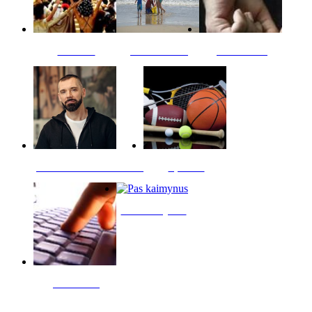
Kultūra
Jūros vaikai
Kriminalai
PT redaktoriaus skiltis
Sportas
Pas kaimynus
Skelbimai