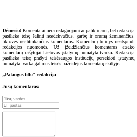
Dėmesio!
Komentarai nėra redaguojami ar patikrinami, bet redakcija
pasilieka teisę šalinti neadekvačius, garbę ir orumą žeminančius,
tikrovės neatitinkančius komentarus. Komentarų turinys neatspindi
redakcijos nuomonės. Už įžeidžiančius komentarus atsako
komentarų rašytojai Lietuvos įstatymų numatyta tvarka. Redakcija
pasilieka teisę prašyti teisėsaugos institucijų persekioti įstatymų
numatyta tvarka galimus teisės pažeidėjus komentarų skiltyje.
„Palangos tilto“ redakcija
Jūsų komentaras: