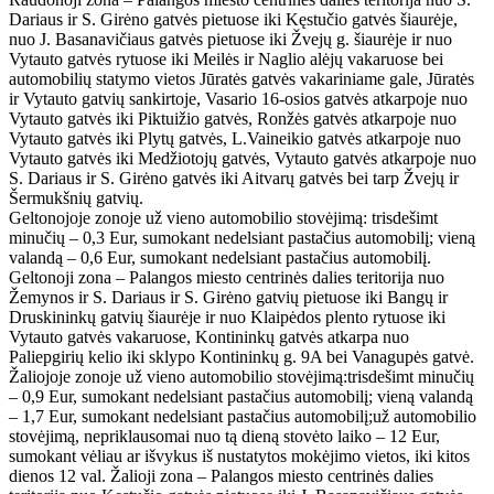
Dariaus ir S. Girėno gatvės pietuose iki Kęstučio gatvės šiaurėje,
nuo J. Basanavičiaus gatvės pietuose iki Žvejų g. šiaurėje ir nuo
Vytauto gatvės rytuose iki Meilės ir Naglio alėjų vakaruose bei
automobilių statymo vietos Jūratės gatvės vakariniame gale, Jūratės
ir Vytauto gatvių sankirtoje, Vasario 16-osios gatvės atkarpoje nuo
Vytauto gatvės iki Piktuižio gatvės, Ronžės gatvės atkarpoje nuo
Vytauto gatvės iki Plytų gatvės, L.Vaineikio gatvės atkarpoje nuo
Vytauto gatvės iki Medžiotojų gatvės, Vytauto gatvės atkarpoje nuo
S. Dariaus ir S. Girėno gatvės iki Aitvarų gatvės bei tarp Žvejų ir
Šermukšnių gatvių.
Geltonojoje zonoje už vieno automobilio stovėjimą: trisdešimt
minučių – 0,3 Eur, sumokant nedelsiant pastačius automobilį; vieną
valandą – 0,6 Eur, sumokant nedelsiant pastačius automobilį.
Geltonoji zona – Palangos miesto centrinės dalies teritorija nuo
Žemynos ir S. Dariaus ir S. Girėno gatvių pietuose iki Bangų ir
Druskininkų gatvių šiaurėje ir nuo Klaipėdos plento rytuose iki
Vytauto gatvės vakaruose, Kontininkų gatvės atkarpa nuo
Paliepgirių kelio iki sklypo Kontininkų g. 9A bei Vanagupės gatvė.
Žaliojoje zonoje už vieno automobilio stovėjimą:trisdešimt minučių
– 0,9 Eur, sumokant nedelsiant pastačius automobilį; vieną valandą
– 1,7 Eur, sumokant nedelsiant pastačius automobilį;už automobilio
stovėjimą, nepriklausomai nuo tą dieną stovėto laiko – 12 Eur,
sumokant vėliau ar išvykus iš nustatytos mokėjimo vietos, iki kitos
dienos 12 val. Žalioji zona – Palangos miesto centrinės dalies