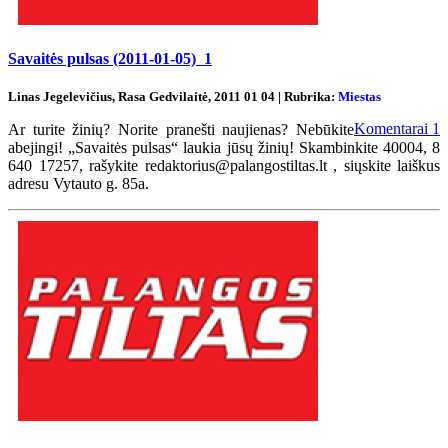
Savaitės pulsas (2011-01-05)
1
Linas Jegelevičius, Rasa Gedvilaitė, 2011 01 04 | Rubrika:
Miestas
Komentarai
1
Ar turite žinių? Norite pranešti naujienas? Nebūkite
abejingi! „Savaitės pulsas“ laukia jūsų žinių! Skambinkite 40004, 8
640 17257, rašykite redaktorius@palangostiltas.lt , siųskite laiškus
adresu Vytauto g. 85a.