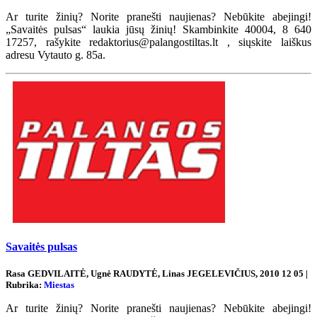
Ar turite žinių? Norite pranešti naujienas? Nebūkite abejingi!
„Savaitės pulsas“ laukia jūsų žinių! Skambinkite 40004, 8 640
17257, rašykite redaktorius@palangostiltas.lt , siųskite laiškus
adresu Vytauto g. 85a.
Savaitės pulsas
Rasa GEDVILAITĖ, Ugnė RAUDYTĖ, Linas JEGELEVIČIUS, 2010 12 05 |
Rubrika:
Miestas
Ar turite žinių? Norite pranešti naujienas? Nebūkite abejingi!