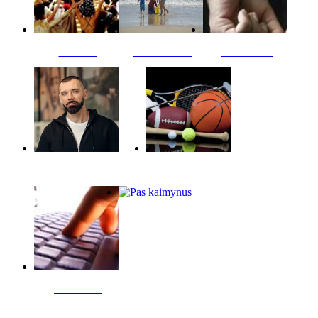
Kultūra
Jūros vaikai
Kriminalai
PT redaktoriaus skiltis
Sportas
Pas kaimynus
Skelbimai