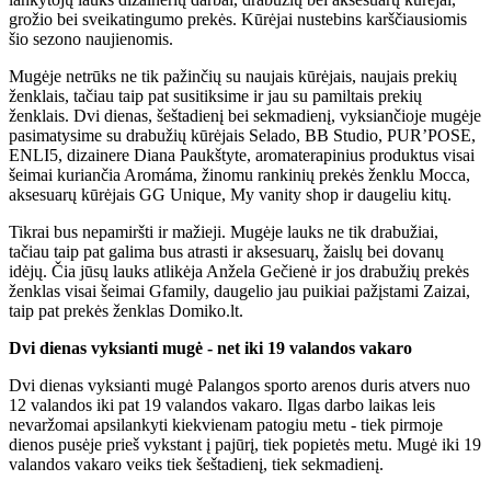
grožio bei sveikatingumo prekės. Kūrėjai nustebins karščiausiomis
šio sezono naujienomis.
Mugėje netrūks ne tik pažinčių su naujais kūrėjais, naujais prekių
ženklais, tačiau taip pat susitiksime ir jau su pamiltais prekių
ženklais. Dvi dienas, šeštadienį bei sekmadienį, vyksiančioje mugėje
pasimatysime su drabužių kūrėjais Selado, BB Studio, PUR’POSE,
ENLI5, dizainere Diana Paukštyte, aromaterapinius produktus visai
šeimai kuriančia Aromáma, žinomu rankinių prekės ženklu Mocca,
aksesuarų kūrėjais GG Unique, My vanity shop ir daugeliu kitų.
Tikrai bus nepamiršti ir mažieji. Mugėje lauks ne tik drabužiai,
tačiau taip pat galima bus atrasti ir aksesuarų, žaislų bei dovanų
idėjų. Čia jūsų lauks atlikėja Anžela Gečienė ir jos drabužių prekės
ženklas visai šeimai Gfamily, daugelio jau puikiai pažįstami Zaizai,
taip pat prekės ženklas Domiko.lt.
Dvi dienas vyksianti mugė - net iki 19 valandos vakaro
Dvi dienas vyksianti mugė Palangos sporto arenos duris atvers nuo
12 valandos iki pat 19 valandos vakaro. Ilgas darbo laikas leis
nevaržomai apsilankyti kiekvienam patogiu metu - tiek pirmoje
dienos pusėje prieš vykstant į pajūrį, tiek popietės metu. Mugė iki 19
valandos vakaro veiks tiek šeštadienį, tiek sekmadienį.