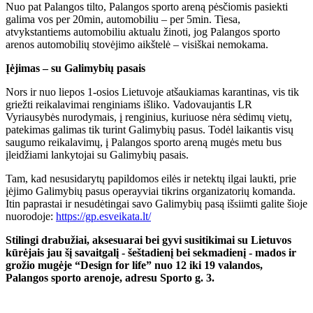
Nuo pat Palangos tilto, Palangos sporto areną pėsčiomis pasiekti
galima vos per 20min, automobiliu – per 5min. Tiesa,
atvykstantiems automobiliu aktualu žinoti, jog Palangos sporto
arenos automobilių stovėjimo aikštelė – visiškai nemokama.
Įėjimas – su Galimybių pasais
Nors ir nuo liepos 1-osios Lietuvoje atšaukiamas karantinas, vis tik
griežti reikalavimai renginiams išliko. Vadovaujantis LR
Vyriausybės nurodymais, į renginius, kuriuose nėra sėdimų vietų,
patekimas galimas tik turint Galimybių pasus. Todėl laikantis visų
saugumo reikalavimų, į Palangos sporto areną mugės metu bus
įleidžiami lankytojai su Galimybių pasais.
Tam, kad nesusidarytų papildomos eilės ir netektų ilgai laukti, prie
įėjimo Galimybių pasus operayviai tikrins organizatorių komanda.
Itin paprastai ir nesudėtingai savo Galimybių pasą išsiimti galite šioje
nuorodoje:
https://gp.esveikata.lt/
Stilingi drabužiai, aksesuarai bei gyvi susitikimai su Lietuvos
kūrėjais jau šį savaitgalį - šeštadienį bei sekmadienį - mados ir
grožio mugėje “Design for life” nuo 12 iki 19 valandos,
Palangos sporto arenoje, adresu Sporto g. 3.