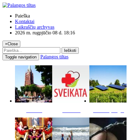
Paieška
Kontaktai
Laikraščių archyvas
2026 m. rugpjūčio 08 d. 18:16
×
Close
Ieškoti
Palangos tiltas
Toggle navigation
Miestas
Sveikata
Verslas pinigai