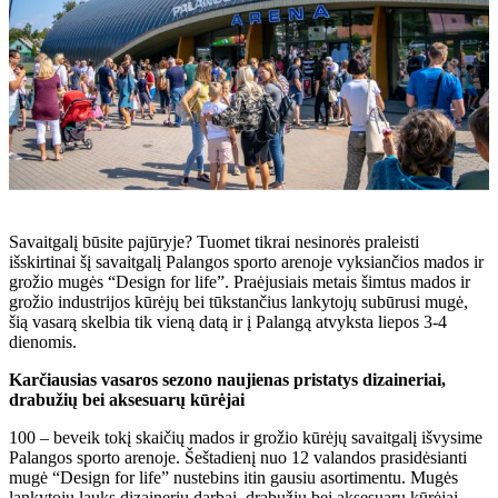
Savaitgalį būsite pajūryje? Tuomet tikrai nesinorės praleisti
išskirtinai šį savaitgalį Palangos sporto arenoje vyksiančios mados ir
grožio mugės “Design for life”. Praėjusiais metais šimtus mados ir
grožio industrijos kūrėjų bei tūkstančius lankytojų subūrusi mugė,
šią vasarą skelbia tik vieną datą ir į Palangą atvyksta liepos 3-4
dienomis.
Karčiausias vasaros sezono naujienas pristatys dizaineriai,
drabužių bei aksesuarų kūrėjai
100 – beveik tokį skaičių mados ir grožio kūrėjų savaitgalį išvysime
Palangos sporto arenoje. Šeštadienį nuo 12 valandos prasidėsianti
mugė “Design for life” nustebins itin gausiu asortimentu. Mugės
lankytojų lauks dizainerių darbai, drabužių bei aksesuarų kūrėjai,