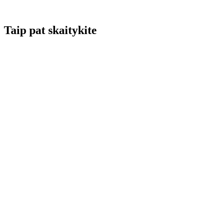
Taip pat skaitykite
Renginių kalendorius