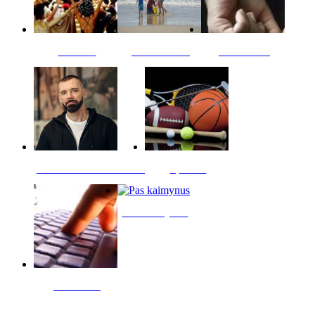
Kultūra
Jūros vaikai
Kriminalai
PT redaktoriaus skiltis
Sportas
Pas kaimynus
Skelbimai