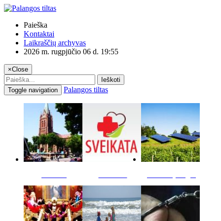
Paieška
Kontaktai
Laikraščių archyvas
2026 m. rugpjūčio 06 d. 19:55
×
Close
Ieškoti
Palangos tiltas
Toggle navigation
Miestas
Sveikata
Verslas pinigai