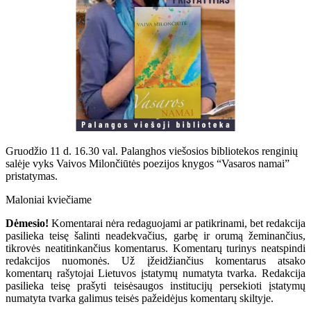
Gruodžio 11 d. 16.30 val. Palanghos viešosios bibliotekos renginių
salėje vyks Vaivos Milončiūtės poezijos knygos “Vasaros namai”
pristatymas.
Maloniai kviečiame
Dėmesio!
Komentarai nėra redaguojami ar patikrinami, bet redakcija
pasilieka teisę šalinti neadekvačius, garbę ir orumą žeminančius,
tikrovės neatitinkančius komentarus. Komentarų turinys neatspindi
redakcijos nuomonės. Už įžeidžiančius komentarus atsako
komentarų rašytojai Lietuvos įstatymų numatyta tvarka. Redakcija
pasilieka teisę prašyti teisėsaugos institucijų persekioti įstatymų
numatyta tvarka galimus teisės pažeidėjus komentarų skiltyje.