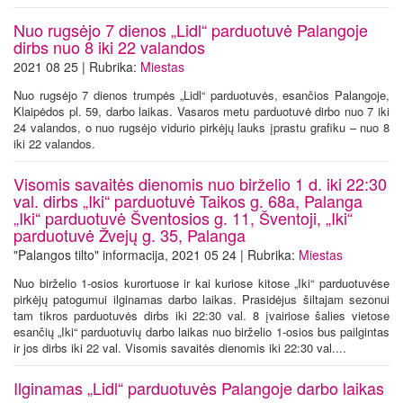
Nuo rugsėjo 7 dienos „Lidl“ parduotuvė Palangoje
dirbs nuo 8 iki 22 valandos
2021 08 25 | Rubrika:
Miestas
Nuo rugsėjo 7 dienos trumpės „Lidl“ parduotuvės, esančios Palangoje,
Klaipėdos pl. 59, darbo laikas. Vasaros metu parduotuvė dirbo nuo 7 iki
24 valandos, o nuo rugsėjo vidurio pirkėjų lauks įprastu grafiku – nuo 8
iki 22 valandos.
Visomis savaitės dienomis nuo birželio 1 d. iki 22:30
val. dirbs „Iki“ parduotuvė Taikos g. 68a, Palanga
„Iki“ parduotuvė Šventosios g. 11, Šventoji, „Iki“
parduotuvė Žvejų g. 35, Palanga
"Palangos tilto" informacija, 2021 05 24 | Rubrika:
Miestas
Nuo birželio 1-osios kurortuose ir kai kuriose kitose „Iki“ parduotuvėse
pirkėjų patogumui ilginamas darbo laikas. Prasidėjus šiltajam sezonui
tam tikros parduotuvės dirbs iki 22:30 val. 8 įvairiose šalies vietose
esančių „Iki“ parduotuvių darbo laikas nuo birželio 1-osios bus pailgintas
ir jos dirbs iki 22 val. Visomis savaitės dienomis iki 22:30 val....
Ilginamas „Lidl“ parduotuvės Palangoje darbo laikas