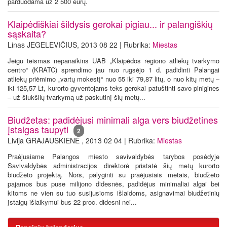
parduodama už 2 500 eurų.
Klaipėdiškiai šildysis gerokai pigiau... ir palangiškių
sąskaita?
Linas JEGELEVIČIUS, 2013 08 22 | Rubrika:
Miestas
Jeigu teismas nepanaikins UAB „Klaipėdos regiono atliekų tvarkymo
centro“ (KRATC) sprendimo jau nuo rugsėjo 1 d. padidinti Palangai
atliekų priėmimo „vartų mokestį“ nuo 55 iki 79,87 litų, o nuo kitų metų –
iki 125,57 Lt, kurorto gyventojams teks gerokai patuštinti savo pinigines
– už šiukšlių tvarkymą už paskutinį šių metų...
Biudžetas: padidėjusi minimali alga vers biudžetines
įstaigas taupyti
2
Livija GRAJAUSKIENĖ , 2013 02 04 | Rubrika:
Miestas
Praėjusiame Palangos miesto savivaldybės tarybos posėdyje
Savivaldybės administracijos direktorė pristatė šių metų kurorto
biudžeto projektą. Nors, palyginti su praėjusiais metais, biudžeto
pajamos bus puse milijono didesnės, padidėjus minimaliai algai bei
kitoms ne vien su tuo susijusioms išlaidoms, asignavimai biudžetinių
įstaigų išlaikymui bus 22 proc. didesni nei...