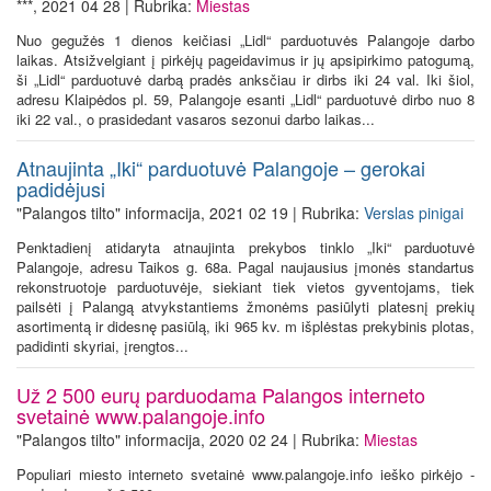
***, 2021 04 28 | Rubrika:
Miestas
Nuo gegužės 1 dienos keičiasi „Lidl“ parduotuvės Palangoje darbo
laikas. Atsižvelgiant į pirkėjų pageidavimus ir jų apsipirkimo patogumą,
ši „Lidl“ parduotuvė darbą pradės anksčiau ir dirbs iki 24 val. Iki šiol,
adresu Klaipėdos pl. 59, Palangoje esanti „Lidl“ parduotuvė dirbo nuo 8
iki 22 val., o prasidedant vasaros sezonui darbo laikas...
Atnaujinta „Iki“ parduotuvė Palangoje – gerokai
padidėjusi
"Palangos tilto" informacija, 2021 02 19 | Rubrika:
Verslas pinigai
Penktadienį atidaryta atnaujinta prekybos tinklo „Iki“ parduotuvė
Palangoje, adresu Taikos g. 68a. Pagal naujausius įmonės standartus
rekonstruotoje parduotuvėje, siekiant tiek vietos gyventojams, tiek
pailsėti į Palangą atvykstantiems žmonėms pasiūlyti platesnį prekių
asortimentą ir didesnę pasiūlą, iki 965 kv. m išplėstas prekybinis plotas,
padidinti skyriai, įrengtos...
Už 2 500 eurų parduodama Palangos interneto
svetainė www.palangoje.info
"Palangos tilto" informacija, 2020 02 24 | Rubrika:
Miestas
Populiari miesto interneto svetainė www.palangoje.info ieško pirkėjo -