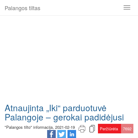
Palangos tiltas
Toggl
naviga
Atnaujinta „Iki“ parduotuvė
Palangoje – gerokai padidėjusi
"Palangos tilto" informacija, 2021-02-19
Peržiūrėta
7692