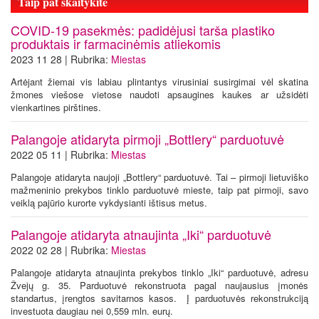
Taip pat skaitykite
COVID-19 pasekmės: padidėjusi tarša plastiko
produktais ir farmacinėmis atliekomis
2023 11 28 | Rubrika:
Miestas
Artėjant žiemai vis labiau plintantys virusiniai susirgimai vėl skatina
žmones viešose vietose naudoti apsaugines kaukes ar užsidėti
vienkartines pirštines.
Palangoje atidaryta pirmoji „Bottlery“ parduotuvė
2022 05 11 | Rubrika:
Miestas
Palangoje atidaryta naujoji „Bottlery“ parduotuvė. Tai – pirmoji lietuviško
mažmeninio prekybos tinklo parduotuvė mieste, taip pat pirmoji, savo
veiklą pajūrio kurorte vykdysianti ištisus metus.
Palangoje atidaryta atnaujinta „Iki“ parduotuvė
2022 02 28 | Rubrika:
Miestas
Palangoje atidaryta atnaujinta prekybos tinklo „Iki“ parduotuvė, adresu
Žvejų g. 35. Parduotuvė rekonstruota pagal naujausius įmonės
standartus, įrengtos savitarnos kasos. Į parduotuvės rekonstrukciją
investuota daugiau nei 0,559 mln. eurų.