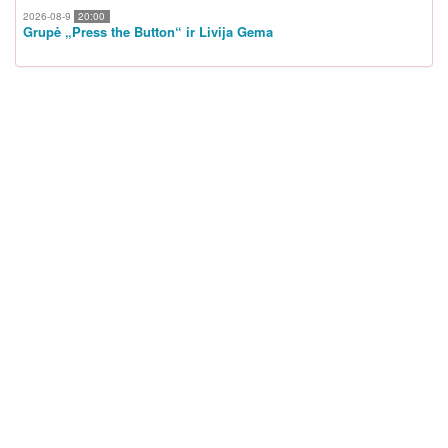
2026-08-9
20:00
Grupė „Press the Button“ ir Livija Gema