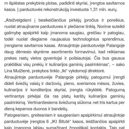
m išplėstas prekybinis plotas, padidinti skyriai, įrengtos savitarnos
kasos. Į parduotuvės rekonstrukciją investuota 1,31 mln. eurų.
„Atsižvelgdami į besikeičiančius pirkėjų įpročius ir poreikius,
nuolat atnaujiname parduotuves ir plečiame tinklą. Norime suteikti
galimybę apsipirkti kaip įmanoma saugiau, greičiau ir patogiau,
todėl nuolat diegiame naujausius technologinius sprendimus,
įrengiame savitarnos kasas. Atnaujintoje parduotuvėje Palangoje
daug dėmesio skyrėme asortimento formavimui, kad reikiamas
prekes rastų vietos gyventojai ir poilsiautojai. Čia bus gausus
praktiškai visų prekių ir kulinarijos gaminių pasirinkimas“, – sako
Lina Muižienė, prekybos tinklo „Iki“ vykdomoji direktorė.
Atnaujintoje parduotuvėje Palangoje pirkėjų patogumui įrengti
dideli šviežių vaisių ir daržovių, pieno, sveriamos mėsos, žuvies,
kulinarijos ir konditerijos skyriai, įrengta rūkyklėlė. Patogumą
vertinantys pirkėjai čia ras platų karštų kulinarijos gaminių
pasirinkimą. Vertinantiesiems šviežumą siūloma net tris kartus per
dieną kepamos duonos ir bandelių.
Patogesniam, greitesniam ir saugesniam apsipirkimui atnaujintoje
parduotuvėje įrengtos 6 „IKI Bitutė“ kasos, leidžiančios apsipirkti
kaip įmanoma labiau sumažinant žmogiškąjį kontaktą. Taip pat