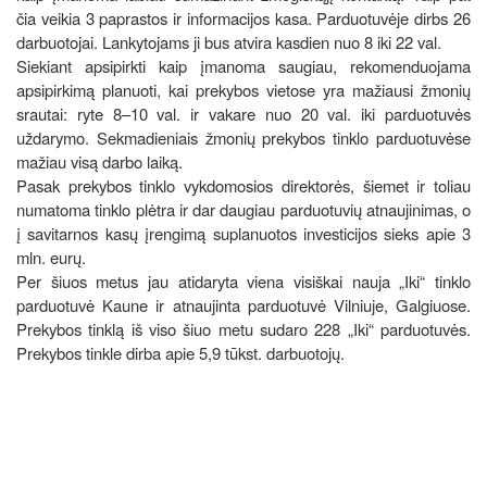
čia veikia 3 paprastos ir informacijos kasa. Parduotuvėje dirbs 26
darbuotojai. Lankytojams ji bus atvira kasdien nuo 8 iki 22 val.
Siekiant apsipirkti kaip įmanoma saugiau, rekomenduojama
apsipirkimą planuoti, kai prekybos vietose yra mažiausi žmonių
srautai: ryte 8–10 val. ir vakare nuo 20 val. iki parduotuvės
uždarymo. Sekmadieniais žmonių prekybos tinklo parduotuvėse
mažiau visą darbo laiką.
Pasak prekybos tinklo vykdomosios direktorės, šiemet ir toliau
numatoma tinklo plėtra ir dar daugiau parduotuvių atnaujinimas, o
į savitarnos kasų įrengimą suplanuotos investicijos sieks apie 3
mln. eurų.
Per šiuos metus jau atidaryta viena visiškai nauja „Iki“ tinklo
parduotuvė Kaune ir atnaujinta parduotuvė Vilniuje, Galgiuose.
Prekybos tinklą iš viso šiuo metu sudaro 228 „Iki“ parduotuvės.
Prekybos tinkle dirba apie 5,9 tūkst. darbuotojų.