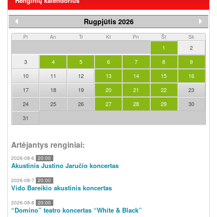
Renginių kalendorius
Rugpjūtis 2026
Pi
An
Tr
Kt
Pn
Št
Sk
1
2
3
4
5
6
7
8
9
10
11
12
13
14
15
16
17
18
19
20
21
22
23
24
25
26
27
28
29
30
31
Artėjantys renginiai:
2026-08-6
20:00
Akustinis Justino Jaručio koncertas
2026-08-7
20:00
Vido Bareikio akustinis koncertas
2026-08-8
20:00
“Domino” teatro koncertas “White & Black”