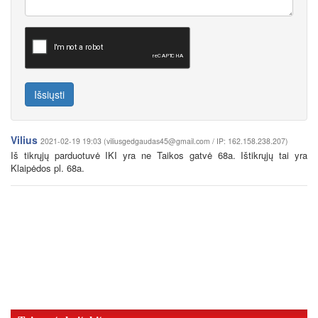
Išsiųsti
Vilius
2021-02-19 19:03 (viliusgedgaudas45@gmail.com / IP: 162.158.238.207)
Iš tikrųjų parduotuvė IKI yra ne Taikos gatvė 68a. Ištikrųjų tai yra
Klaipėdos pl. 68a.