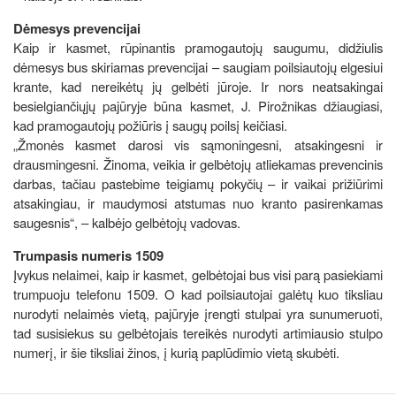
Dėmesys prevencijai
Kaip ir kasmet, rūpinantis pramogautojų saugumu, didžiulis
dėmesys bus skiriamas prevencijai – saugiam poilsiautojų elgesiui
krante, kad nereikėtų jų gelbėti jūroje. Ir nors neatsakingai
besielgiančiųjų pajūryje būna kasmet, J. Pirožnikas džiaugiasi,
kad pramogautojų požiūris į saugų poilsį keičiasi.
„Žmonės kasmet darosi vis sąmoningesni, atsakingesni ir
drausmingesni. Žinoma, veikia ir gelbėtojų atliekamas prevencinis
darbas, tačiau pastebime teigiamų pokyčių – ir vaikai prižiūrimi
atsakingiau, ir maudymosi atstumas nuo kranto pasirenkamas
saugesnis“, – kalbėjo gelbėtojų vadovas.
Trumpasis numeris 1509
Įvykus nelaimei, kaip ir kasmet, gelbėtojai bus visi parą pasiekiami
trumpuoju telefonu 1509. O kad poilsiautojai galėtų kuo tiksliau
nurodyti nelaimės vietą, pajūryje įrengti stulpai yra sunumeruoti,
tad susisiekus su gelbėtojais tereikės nurodyti artimiausio stulpo
numerį, ir šie tiksliai žinos, į kurią paplūdimio vietą skubėti.