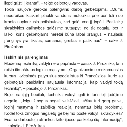
liepti grįžti į krantą“, – teigė gelbėtojų vadovas.
Tokia naujovė gerokai palengvins darbą gelbėtojams. „Mums
nebereikės kaskart plaukti vandens motociklu prie per toli nuo
kranto nuplaukusio poilsiautojo, kad galėtume jį įspėti. Pasitelkę
skraidyklės galimybes galėsime sutaupyti ne tik degalų, bet ir
laiko, kuris gelbėtojams neretai būna labai brangus – naujasis
įrenginys yra tikslus, sumanus, greitas ir patikimas“, – sakė J.
Pirožnikas.
Išskirtinis parengimas
Modernią techniką valdyti nėra paprasta – pasak J. Pirožniko, tam
reikia itin aštraus loginio mąstymo. „Organizuosime mokomuosius
kursus, kviesimės patyrusius specialistus iš Prancūzijos, kurie su
gelbėtojais pasidalins naujausia informacija, kaip valdyti tokią
techniką“, – pasakojo J. Pirožnikas.
Beje, naująją bepilotę techniką valdyti gali ir turintieji judėjimo
negalią. „Jeigu žmogus negali vaikščioti, tačiau turi gerą galvą,
loginį mąstymą ir žaibišką reakciją, nematau jokių problemų.
Kodėl toks žmogus negalėtų gelbėjimo poste valdyti skraidyklės?
Esame darbuotojų atrankos kriterijuose paskelbę šią informaciją“,
– kalbėjo J. Pirožnikas.