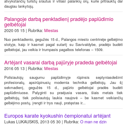
atvykstančių turistų srautus ir viliasi palankių orų, kurie pritrauktų dar
daugiau lankytojų.
Palangoje darbą penktadienį pradėjo paplūdimio
gelbėtojai
2020 05 15 | Rubrika:
Miestas
Nuo penktadienio, gegužės 15 d., Palangos miesto centrinėje gelbėjimo
stotyje, kaip ir kasmet pagal sutartį su Savivaldybe, pradėjo budėti
gelbėtojai, jau veikia ir trumpasis pagalbos telefonas – 1509.
Artėjant vasarai darbą pajūryje pradeda gelbėtojai
2016 05 13 | Rubrika:
Miestas
Poilsiautojų saugumu paplūdimyje rūpinsis septyniasdešimt
profesionalų, apsirūpinusių modernia technika gelbėtojų. Jau šį
sekmadienį, gegužės 15 d., pajūrio gelbėtojai pradės budėti
paplūdimiuose. Palyginti su praėjusia vasara, šiais metais tiek
gelbėtojų, tiek poilsiautojų laukia naujovė – be kasmet veikiančių
gelbėjimo postų, įrengti ir trys nauji, pratęstas ir...
Europos karate kyokushin čempionatui artėjant
Lukas LUKAUSKIS, 2013 05 30 | Rubrika:
O man ne dzin