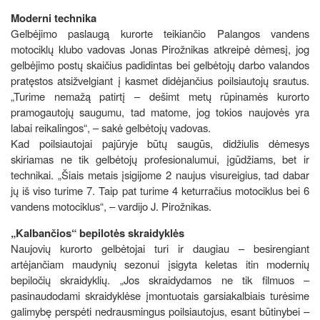
Moderni technika
Gelbėjimo paslaugą kurorte teikiančio Palangos vandens
motociklų klubo vadovas Jonas Pirožnikas atkreipė dėmesį, jog
gelbėjimo postų skaičius padidintas bei gelbėtojų darbo valandos
pratęstos atsižvelgiant į kasmet didėjančius poilsiautojų srautus.
„Turime nemažą patirtį – dešimt metų rūpinamės kurorto
pramogautojų saugumu, tad matome, jog tokios naujovės yra
labai reikalingos“, – sakė gelbėtojų vadovas.
Kad poilsiautojai pajūryje būtų saugūs, didžiulis dėmesys
skiriamas ne tik gelbėtojų profesionalumui, įgūdžiams, bet ir
technikai. „Šiais metais įsigijome 2 naujus visureigius, tad dabar
jų iš viso turime 7. Taip pat turime 4 keturračius motociklus bei 6
vandens motociklus“, – vardijo J. Pirožnikas.
„Kalbančios“ bepilotės skraidyklės
Naujovių kurorto gelbėtojai turi ir daugiau – besirengiant
artėjančiam maudynių sezonui įsigyta keletas itin modernių
bepiločių skraidyklių. „Jos skraidydamos ne tik filmuos –
pasinaudodami skraidyklėse įmontuotais garsiakalbiais turėsime
galimybę perspėti nedrausmingus poilsiautojus, esant būtinybei –