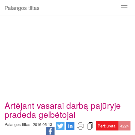
Palangos tiltas
Toggl
naviga
Artėjant vasarai darbą pajūryje
pradeda gelbėtojai
Palangos tiltas, 2016-05-13
Peržiūrėta
4224