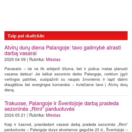
Taip pat skaitykite
Atvirų durų diena Palangoje: tavo galimybė atrasti
darbą vasarai
2025 04 09 | Rubrika:
Miestas
Pavasaris – tai ne tik artėjanti šiluma, bet ir puikus metas planuoti
vasaros darbus! Jei ieškai sezoninio darbo Palangoje, norėtum įgyti
vertingos patirties, susipažinti su naujais žmonėmis ir tapti dalimi
draugiškos bei energingos komandos – kviečiame tave į Atvirų durų
dieną.
Trakuose, Palangoje ir Šventojoje darbą pradeda
sezoninės „Rimi“ parduotuvės
2024 05 21 | Rubrika:
Miestas
Kaip ir kasmet, prasidedant vasarai darbą pradeda sezoninės „Rimi“
parduotuvės – Palangoje durys atveriamos gegužės 23 d., Šventojoje –