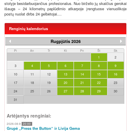
stotyje besidarbuojančius profesionalus. Nuo birželio jų skaičius gerokai
išaugs – 24 kilometrų paplūdimio atkarpoje įrengtuose vienuolikoje
postų nuolat dirbs 24 gelbėtojai....
Renginių kalendorius
Rugpjūtis 2026
Pi
An
Tr
Kt
Pn
Št
Sk
1
2
3
4
5
6
7
8
9
10
11
12
13
14
15
16
17
18
19
20
21
22
23
24
25
26
27
28
29
30
31
Artėjantys renginiai:
2026-08-9
20:00
Grupė „Press the Button“ ir Livija Gema