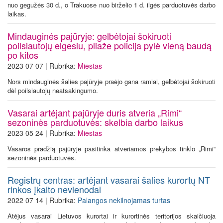
nuo gegužės 30 d., o Trakuose nuo birželio 1 d. ilgės parduotuvės darbo
laikas.
Mindauginės pajūryje: gelbėtojai šokiruoti
poilsiautojų elgesiu, pliaže policija pylė vieną baudą
po kitos
2023 07 07 | Rubrika:
Miestas
Nors mindauginės šalies pajūryje praėjo gana ramiai, gelbėtojai šokiruoti
dėl poilsiautojų neatsakingumo.
Vasarai artėjant pajūryje duris atveria „Rimi“
sezoninės parduotuvės: skelbia darbo laikus
2023 05 24 | Rubrika:
Miestas
Vasaros pradžią pajūryje pasitinka atveriamos prekybos tinklo „Rimi“
sezoninės parduotuvės.
Registrų centras: artėjant vasarai šalies kurortų NT
rinkos įkaito nevienodai
2022 07 14 | Rubrika:
Palangos nekilnojamas turtas
Atėjus vasarai Lietuvos kurortai ir kurortinės teritorijos skaičiuoja