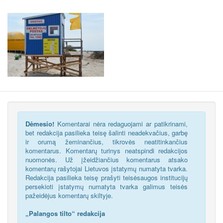
Dėmesio!
Komentarai nėra redaguojami ar patikrinami,
bet redakcija pasilieka teisę šalinti neadekvačius, garbę
ir orumą žeminančius, tikrovės neatitinkančius
komentarus. Komentarų turinys neatspindi redakcijos
nuomonės. Už įžeidžiančius komentarus atsako
komentarų rašytojai Lietuvos įstatymų numatyta tvarka.
Redakcija pasilieka teisę prašyti teisėsaugos institucijų
persekioti įstatymų numatyta tvarka galimus teisės
pažeidėjus komentarų skiltyje.
„Palangos tilto“ redakcija