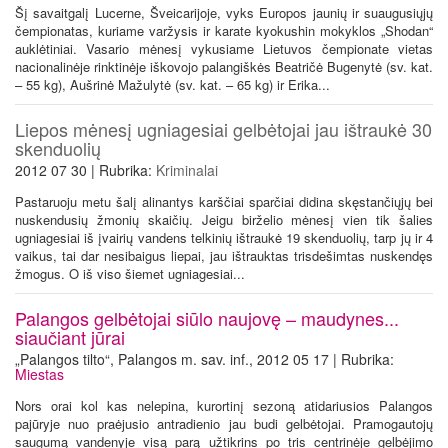
Šį savaitgalį Lucerne, Šveicarijoje, vyks Europos jaunių ir suaugusiųjų
čempionatas, kuriame varžysis ir karate kyokushin mokyklos „Shodan“
auklėtiniai. Vasario mėnesį vykusiame Lietuvos čempionate vietas
nacionalinėje rinktinėje iškovojo palangiškės Beatričė Bugenytė (sv. kat.
– 55 kg), Aušrinė Mažulytė (sv. kat. – 65 kg) ir Erika...
Liepos mėnesį ugniagesiai gelbėtojai jau ištraukė 30
skenduolių
2012 07 30 | Rubrika:
Kriminalai
Pastaruoju metu šalį alinantys karščiai sparčiai didina skęstančiųjų bei
nuskendusių žmonių skaičių. Jeigu birželio mėnesį vien tik šalies
ugniagesiai iš įvairių vandens telkinių ištraukė 19 skenduolių, tarp jų ir 4
vaikus, tai dar nesibaigus liepai, jau ištrauktas trisdešimtas nuskendęs
žmogus. O iš viso šiemet ugniagesiai...
Palangos gelbėtojai siūlo naujovę – maudynes...
siaučiant jūrai
„Palangos tilto“, Palangos m. sav. inf., 2012 05 17 | Rubrika:
Miestas
Nors orai kol kas nelepina, kurortinį sezoną atidariusios Palangos
pajūryje nuo praėjusio antradienio jau budi gelbėtojai. Pramogautojų
saugumą vandenyje visą parą užtikrins po tris centrinėje gelbėjimo