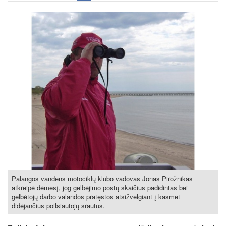
Palangos vandens motociklų klubo vadovas Jonas Pirožnikas
atkreipė dėmesį, jog gelbėjimo postų skaičius padidintas bei
gelbėtojų darbo valandos pratęstos atsižvelgiant į kasmet
didėjančius poilsiautojų srautus.