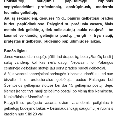
Poilsiautojų saugumu paplūdimyje rūpinsis
septyniasdešimt profesionalų, apsirūpinusių modernia
technika gelbėtojų.
Jau šį sekmadienį, gegužės 15 d., pajūrio gelbėtojai pradės
budėti paplūdimiuose. Palyginti su praėjusia vasara, šiais
metais tiek gelbėtojų, tiek poilsiautojų laukia naujovė – be
kasmet veikiančių gelbėjimo postų, įrengti ir trys nauji,
pratęstas ir gelbėtojų budėjimo paplūdimiuose laikas.
Budės ilgiau
Jūros vanduo dar nespėjo įšilti, tad drąsuolių, besiryžtančių bristi į
šaltą vandenį, kol kas nėra daug. Nepaisant to, Palangos
centrinėje gelbėjimo stotyje jau poryt pradės budėti gelbėtojai.
Atėjus vasarai neabejotinai padaugės ir besimaudančiųjų, tad nuo
birželio 1 d. profesionalūs gelbėtojai budės Palangos bei
Šventosios gelbėjimo stotyse bei dar 15 gelbėjimo postų. Beje,
šiemet įrengti trys nauji gelbėjimo postai: po vieną ties Nemirseta,
Kunigiškiais ir Monciškėmis.
Palyginti su praėjusia vasara, dviem valandomis pailgintas ir
gelbėtojų budėjimo laikas – besimaudančiųjų saugumu jie rūpinsis
kasdien nuo 9 iki 20 val.