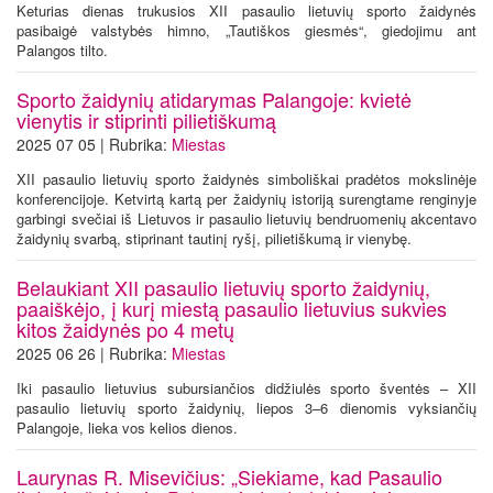
Keturias dienas trukusios XII pasaulio lietuvių sporto žaidynės
pasibaigė valstybės himno, „Tautiškos giesmės“, giedojimu ant
Palangos tilto.
Sporto žaidynių atidarymas Palangoje: kvietė
vienytis ir stiprinti pilietiškumą
2025 07 05 | Rubrika:
Miestas
XII pasaulio lietuvių sporto žaidynės simboliškai pradėtos mokslinėje
konferencijoje. Ketvirtą kartą per žaidynių istoriją surengtame renginyje
garbingi svečiai iš Lietuvos ir pasaulio lietuvių bendruomenių akcentavo
žaidynių svarbą, stiprinant tautinį ryšį, pilietiškumą ir vienybę.
Belaukiant XII pasaulio lietuvių sporto žaidynių,
paaiškėjo, į kurį miestą pasaulio lietuvius sukvies
kitos žaidynės po 4 metų
2025 06 26 | Rubrika:
Miestas
Iki pasaulio lietuvius subursiančios didžiulės sporto šventės – XII
pasaulio lietuvių sporto žaidynių, liepos 3–6 dienomis vyksiančių
Palangoje, lieka vos kelios dienos.
Laurynas R. Misevičius: „Siekiame, kad Pasaulio