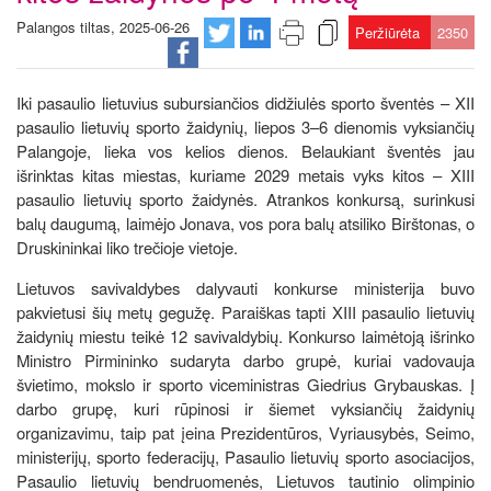
Palangos tiltas, 2025-06-26
Peržiūrėta
2350
Iki pasaulio lietuvius subursiančios didžiulės sporto šventės – XII
pasaulio lietuvių sporto žaidynių, liepos 3–6 dienomis vyksiančių
Palangoje, lieka vos kelios dienos. Belaukiant šventės jau
išrinktas kitas miestas, kuriame 2029 metais vyks kitos – XIII
pasaulio lietuvių sporto žaidynės. Atrankos konkursą, surinkusi
balų daugumą, laimėjo Jonava, vos pora balų atsiliko Birštonas, o
Druskininkai liko trečioje vietoje.
Lietuvos savivaldybes dalyvauti konkurse ministerija buvo
pakvietusi šių metų gegužę. Paraiškas tapti XIII pasaulio lietuvių
žaidynių miestu teikė 12 savivaldybių. Konkurso laimėtoją išrinko
Ministro Pirmininko sudaryta darbo grupė, kuriai vadovauja
švietimo, mokslo ir sporto viceministras Giedrius Grybauskas. Į
darbo grupę, kuri rūpinosi ir šiemet vyksiančių žaidynių
organizavimu, taip pat įeina Prezidentūros, Vyriausybės, Seimo,
ministerijų, sporto federacijų, Pasaulio lietuvių sporto asociacijos,
Pasaulio lietuvių bendruomenės, Lietuvos tautinio olimpinio