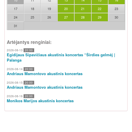
10
11
12
13
14
15
16
17
18
19
20
21
22
23
24
25
26
27
28
29
30
31
Artėjantys renginiai:
2026-08-13
20:00
Egidijaus Sipavičiaus akustinis koncertas “Širdies gelmėj |
Palanga
2026-08-14
20:00
Andriaus Mamontovo akustinis koncertas
2026-08-15
20:00
Andriaus Mamontovo akustinis koncertas
2026-08-16
20:00
Monikos Marijos akustinis koncertas