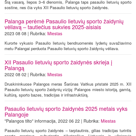
Šią vasarą, liepos 3–6 dienomis, Palanga taps pasaulio lietuvių sporto
sostine, nes čia vyks XII Pasaulio lietuvių sporto žaidynės.
Palanga perėmė Pasaulio lietuvių sporto žaidynių
vėliavą – tautiečius sukvies 2025-aisiais
2023 08 08 | Rubrika:
Miestas
Kurorte vykusio Pasaulio lietuvių bendruomenės lyderių suvažiavimo
metu Palangai perduota Pasaulio lietuvių sporto žaidynių vėliava.
XII Pasaulio lietuvių sporto žaidynės skrieja į
Palangą
2022 08 02 | Rubrika:
Miestas
Druskininkuose Palangos meras Šarūnas Vaitkus pristatė 2025 m. XII
Pasaulio lietuvių sporto žaidynių viziją: Palangos miesto istoriją, gamtą,
kultūrą, sporto bazes, tradicijas ir infrastruktūrą.
Pasaulio lietuvių sporto žaidynės 2025 metais vyks
Palangoje
"Palangos tilto" informacija, 2022 06 22 | Rubrika:
Miestas
Pasaulio lietuvių sporto žaidynės – tarptautinis, gilias tradicijas turintis
sporto renginys, suburiantis tūkstančius Lietuvoje ir užsienyje