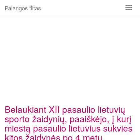
Palangos tiltas
Toggl
naviga
Belaukiant XII pasaulio lietuvių
sporto žaidynių, paaiškėjo, į kurį
miestą pasaulio lietuvius sukvies
kitos žaidynės po 4 metų