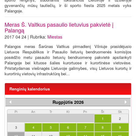
gyvenančių mūsų tautiečių, ir ši sporto fiesta 2025 metais vyks
Palangoje.
Meras Š. Vaitkus pasaulio lietuvius pakvietė į
Palangą
2017 04 24 | Rubrika:
Miestas
Palangos meras Šarūnas Vaitkus pirmadienį Vilniuje prasidėjusio
Lietuvos Respublikos ir Pasaulio lietuvių bendruomenės komisijos
posėdžio metu pasaulio lietuvių bendruomenę pakvietė apsilankyti
Palangoje bei kituose šalies kurortuose ir kurortinėse vietovėse.
Pristatydamas viešnagės Lietuvoje galimybes, visų Lietuvos kurortų ir
kurortinių vietovių infrastruktūrą bei...
Renginių kalendorius
Rugpjūtis 2026
Pi
An
Tr
Kt
Pn
Št
Sk
1
2
3
4
5
6
7
8
9