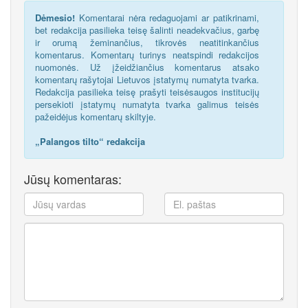
Dėmesio!
Komentarai nėra redaguojami ar patikrinami,
bet redakcija pasilieka teisę šalinti neadekvačius, garbę
ir orumą žeminančius, tikrovės neatitinkančius
komentarus. Komentarų turinys neatspindi redakcijos
nuomonės. Už įžeidžiančius komentarus atsako
komentarų rašytojai Lietuvos įstatymų numatyta tvarka.
Redakcija pasilieka teisę prašyti teisėsaugos institucijų
persekioti įstatymų numatyta tvarka galimus teisės
pažeidėjus komentarų skiltyje.
„Palangos tilto“ redakcija
Jūsų komentaras: