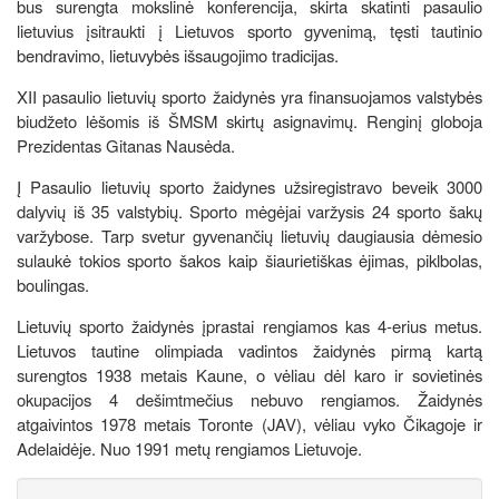
bus surengta mokslinė konferencija, skirta skatinti pasaulio
lietuvius įsitraukti į Lietuvos sporto gyvenimą, tęsti tautinio
bendravimo, lietuvybės išsaugojimo tradicijas.
XII pasaulio lietuvių sporto žaidynės yra finansuojamos valstybės
biudžeto lėšomis iš ŠMSM skirtų asignavimų. Renginį globoja
Prezidentas Gitanas Nausėda.
Į Pasaulio lietuvių sporto žaidynes užsiregistravo beveik 3000
dalyvių iš 35 valstybių. Sporto mėgėjai varžysis 24 sporto šakų
varžybose. Tarp svetur gyvenančių lietuvių daugiausia dėmesio
sulaukė tokios sporto šakos kaip šiaurietiškas ėjimas, piklbolas,
boulingas.
Lietuvių sporto žaidynės įprastai rengiamos kas 4-erius metus.
Lietuvos tautine olimpiada vadintos žaidynės pirmą kartą
surengtos 1938 metais Kaune, o vėliau dėl karo ir sovietinės
okupacijos 4 dešimtmečius nebuvo rengiamos. Žaidynės
atgaivintos 1978 metais Toronte (JAV), vėliau vyko Čikagoje ir
Adelaidėje. Nuo 1991 metų rengiamos Lietuvoje.