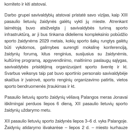
komiteto ir kiti atstovai.
Darbo grupei savivaldybių atstovai pristatė savo vizijas, kaip XIII
pasaulio lietuvių žaidynės galėtų vykti jų mieste. Atrenkant
laimėtoją buvo atsižvelgta į savivaldybės turimą sporto
infrastruktūrą, ar ji bus tinkama dideliems kompleksinio pobūdžio
sporto žaidynėms 2029 metais, kokių sporto šakų rungtys galėtų
būti vykdomos, galimybes surengti mokslinę konferenciją,
žaidynių forumą, kitus renginius, susijusius su žaidynėmis,
kultūrinę programą, apgyvendinimo, maitinimo paslaugų sąlygas,
savivaldybės prisidėjimą organizuojant sporto šventę ir kt.
Svarbus veiksnys taip pat buvo sportinio personalo savivaldybėje
skaičius ir įvairovė, sporto renginių organizavimo patirtis, vietos
sporto bendruomenės įtraukimas ir kt.
Pasaulio lietuvių sporto žaidynių vėliavą Palangos meras Jonavai
iškilmingai perduos liepos 6 dieną, XII pasaulio lietuvių sporto
žaidynių uždarymo metu.
XII pasaulio lietuvių sporto žaidynės liepos 3–6 d. vyks Palangoje.
Žaidynių atidarymo išvakarėse – liepos 2 d. – miesto kurhauze