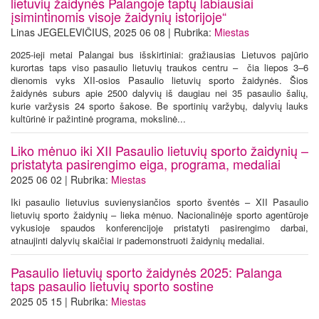
lietuvių žaidynės Palangoje taptų labiausiai
įsimintinomis visoje žaidynių istorijoje“
Linas JEGELEVIČIUS, 2025 06 08 | Rubrika:
Miestas
2025-ieji metai Palangai bus išskirtiniai: gražiausias Lietuvos pajūrio
kurortas taps viso pasaulio lietuvių traukos centru – čia liepos 3–6
dienomis vyks XII-osios Pasaulio lietuvių sporto žaidynės. Šios
žaidynės suburs apie 2500 dalyvių iš daugiau nei 35 pasaulio šalių,
kurie varžysis 24 sporto šakose. Be sportinių varžybų, dalyvių lauks
kultūrinė ir pažintinė programa, mokslinė...
Liko mėnuo iki XII Pasaulio lietuvių sporto žaidynių –
pristatyta pasirengimo eiga, programa, medaliai
2025 06 02 | Rubrika:
Miestas
Iki pasaulio lietuvius suvienysiančios sporto šventės – XII Pasaulio
lietuvių sporto žaidynių – lieka mėnuo. Nacionalinėje sporto agentūroje
vykusioje spaudos konferencijoje pristatyti pasirengimo darbai,
atnaujinti dalyvių skaičiai ir pademonstruoti žaidynių medaliai.
Pasaulio lietuvių sporto žaidynės 2025: Palanga
taps pasaulio lietuvių sporto sostine
2025 05 15 | Rubrika:
Miestas