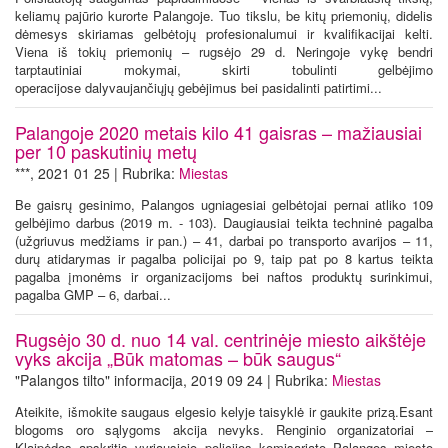
keliamų pajūrio kurorte Palangoje. Tuo tikslu, be kitų priemonių, didelis
dėmesys skiriamas gelbėtojų profesionalumui ir kvalifikacijai kelti.
Viena iš tokių priemonių – rugsėjo 29 d. Neringoje vykę bendri
tarptautiniai mokymai, skirti tobulinti gelbėjimo
operacijose dalyvaujančiųjų gebėjimus bei pasidalinti patirtimi...
Palangoje 2020 metais kilo 41 gaisras – mažiausiai
per 10 paskutinių metų
***, 2021 01 25 | Rubrika:
Miestas
Be gaisrų gesinimo, Palangos ugniagesiai gelbėtojai pernai atliko 109
gelbėjimo darbus (2019 m. - 103). Daugiausiai teikta techninė pagalba
(užgriuvus medžiams ir pan.) – 41, darbai po transporto avarijos – 11,
durų atidarymas ir pagalba policijai po 9, taip pat po 8 kartus teikta
pagalba įmonėms ir organizacijoms bei naftos produktų surinkimui,
pagalba GMP – 6, darbai...
Rugsėjo 30 d. nuo 14 val. centrinėje miesto aikštėje
vyks akcija „Būk matomas – būk saugus“
"Palangos tilto" informacija, 2019 09 24 | Rubrika:
Miestas
Ateikite, išmokite saugaus elgesio kelyje taisyklė ir gaukite prizą.Esant
blogoms oro sąlygoms akcija nevyks. Renginio organizatoriai –
Klaipėdos apskritis vyriausiojo policijos komisariato Palangos miesto