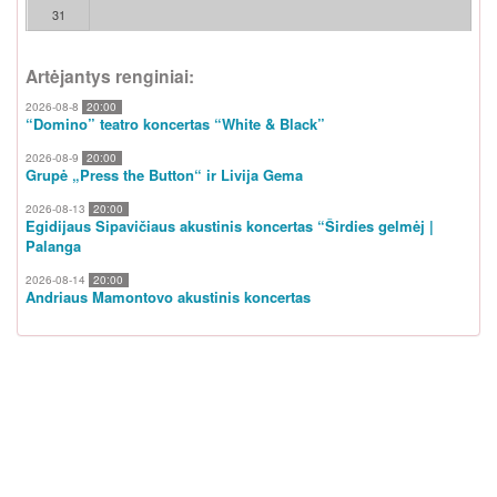
31
Artėjantys renginiai:
2026-08-8
20:00
“Domino” teatro koncertas “White & Black”
2026-08-9
20:00
Grupė „Press the Button“ ir Livija Gema
2026-08-13
20:00
Egidijaus Sipavičiaus akustinis koncertas “Širdies gelmėj |
Palanga
2026-08-14
20:00
Andriaus Mamontovo akustinis koncertas