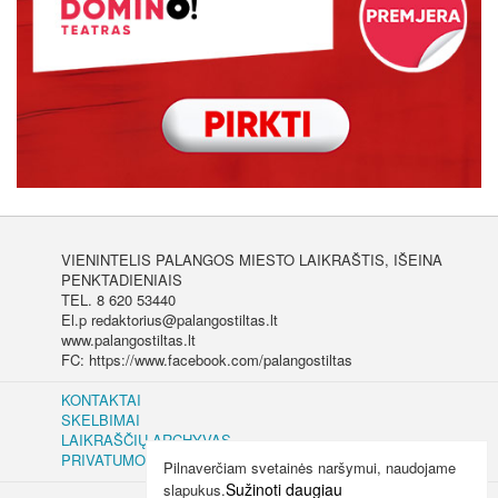
VIENINTELIS PALANGOS MIESTO LAIKRAŠTIS, IŠEINA
PENKTADIENIAIS
TEL. 8 620 53440
El.p redaktorius@palangostiltas.lt
www.palangostiltas.lt
FC: https://www.facebook.com/palangostiltas
KONTAKTAI
SKELBIMAI
LAIKRAŠČIŲ ARCHYVAS
PRIVATUMO IR SLAPUKŲ POLITIKA
Pilnaverčiam svetainės naršymui, naudojame
Sužinoti daugiau
slapukus.