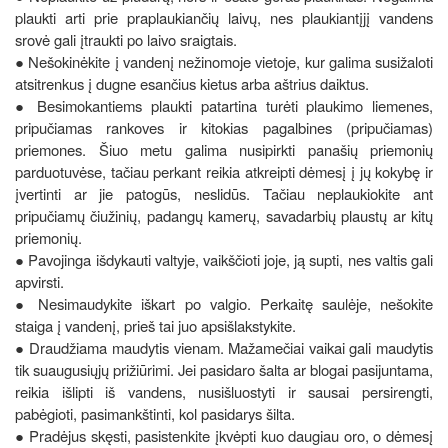
plaukti arti prie praplaukiančių laivų, nes plaukiantįjį vandens
srovė gali įtraukti po laivo sraigtais.
● Nešokinėkite į vandenį nežinomoje vietoje, kur galima susižaloti
atsitrenkus į dugne esančius kietus arba aštrius daiktus.
● Besimokantiems plaukti patartina turėti plaukimo liemenes,
pripučiamas rankoves ir kitokias pagalbines (pripučiamas)
priemones. Šiuo metu galima nusipirkti panašių priemonių
parduotuvėse, tačiau perkant reikia atkreipti dėmesį į jų kokybę ir
įvertinti ar jie patogūs, neslidūs. Tačiau neplaukiokite ant
pripučiamų čiužinių, padangų kamerų, savadarbių plaustų ar kitų
priemonių.
● Pavojinga išdykauti valtyje, vaikščioti joje, ją supti, nes valtis gali
apvirsti.
● Nesimaudykite iškart po valgio. Perkaitę saulėje, nešokite
staiga į vandenį, prieš tai juo apsišlakstykite.
● Draudžiama maudytis vienam. Mažamečiai vaikai gali maudytis
tik suaugusiųjų prižiūrimi. Jei pasidaro šalta ar blogai pasijuntama,
reikia išlipti iš vandens, nusišluostyti ir sausai persirengti,
pabėgioti, pasimankštinti, kol pasidarys šilta.
● Pradėjus skęsti, pasistenkite įkvėpti kuo daugiau oro, o dėmesį