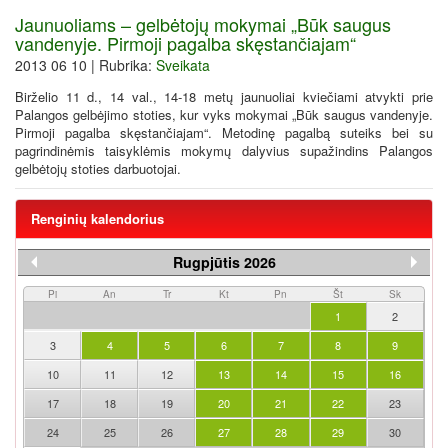
Jaunuoliams – gelbėtojų mokymai „Būk saugus
vandenyje. Pirmoji pagalba skęstančiajam“
2013 06 10 | Rubrika:
Sveikata
Birželio 11 d., 14 val., 14-18 metų jaunuoliai kviečiami atvykti prie
Palangos gelbėjimo stoties, kur vyks mokymai „Būk saugus vandenyje.
Pirmoji pagalba skęstančiajam“. Metodinę pagalbą suteiks bei su
pagrindinėmis taisyklėmis mokymų dalyvius supažindins Palangos
gelbėtojų stoties darbuotojai.
Renginių kalendorius
Rugpjūtis 2026
Pi
An
Tr
Kt
Pn
Št
Sk
1
2
3
4
5
6
7
8
9
10
11
12
13
14
15
16
17
18
19
20
21
22
23
24
25
26
27
28
29
30