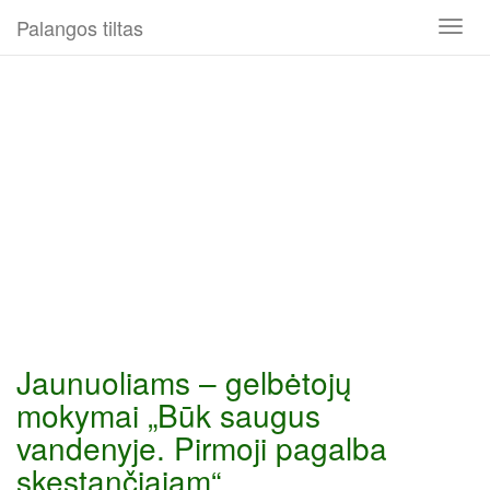
Palangos tiltas
Toggl
naviga
Jaunuoliams – gelbėtojų
mokymai „Būk saugus
vandenyje. Pirmoji pagalba
skęstančiajam“