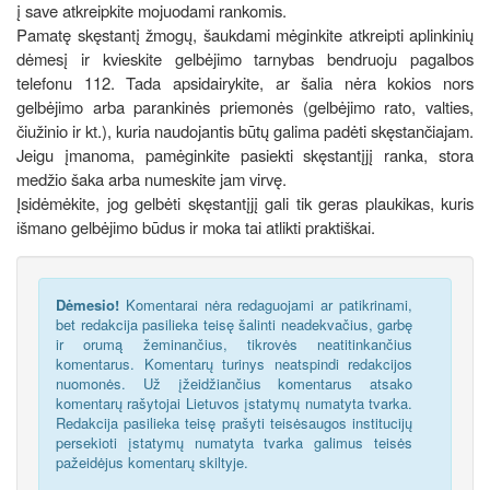
į save atkreipkite mojuodami rankomis.
Pamatę skęstantį žmogų, šaukdami mėginkite atkreipti aplinkinių
dėmesį ir kvieskite gelbėjimo tarnybas bendruoju pagalbos
telefonu 112. Tada apsidairykite, ar šalia nėra kokios nors
gelbėjimo arba parankinės priemonės (gelbėjimo rato, valties,
čiužinio ir kt.), kuria naudojantis būtų galima padėti skęstančiajam.
Jeigu įmanoma, pamėginkite pasiekti skęstantįjį ranka, stora
medžio šaka arba numeskite jam virvę.
Įsidėmėkite, jog gelbėti skęstantįjį gali tik geras plaukikas, kuris
išmano gelbėjimo būdus ir moka tai atlikti praktiškai.
Dėmesio!
Komentarai nėra redaguojami ar patikrinami,
bet redakcija pasilieka teisę šalinti neadekvačius, garbę
ir orumą žeminančius, tikrovės neatitinkančius
komentarus. Komentarų turinys neatspindi redakcijos
nuomonės. Už įžeidžiančius komentarus atsako
komentarų rašytojai Lietuvos įstatymų numatyta tvarka.
Redakcija pasilieka teisę prašyti teisėsaugos institucijų
persekioti įstatymų numatyta tvarka galimus teisės
pažeidėjus komentarų skiltyje.