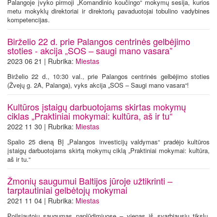
Palangoje įvyko pirmoji „Komandinio koučingo“ mokymų sesija, kurios
metu mokyklų direktoriai ir direktorių pavaduotojai tobulino vadybines
kompetencijas.
Birželio 22 d. prie Palangos centrinės gelbėjimo
stoties - akcija „SOS – saugi mano vasara”
2023 06 21 | Rubrika:
Miestas
Birželio 22 d., 10:30 val., prie Palangos centrinės gelbėjimo stoties
(Žvejų g. 2A, Palanga), vyks akcija „SOS – Saugi mano vasara“!
Kultūros įstaigų darbuotojams skirtas mokymų
ciklas „Praktiniai mokymai: kultūra, aš ir tu“
2022 11 30 | Rubrika:
Miestas
Spalio 25 dieną BĮ „Palangos investicijų valdymas“ pradėjo kultūros
įstaigų darbuotojams skirtą mokymų ciklą „Praktiniai mokymai: kultūra,
aš ir tu.“
Žmonių saugumui Baltijos jūroje užtikrinti –
tarptautiniai gelbėtojų mokymai
2021 11 04 | Rubrika:
Miestas
Poilsiautojų saugumas paplūdimiuose – vienas iš svarbiausių tikslų,