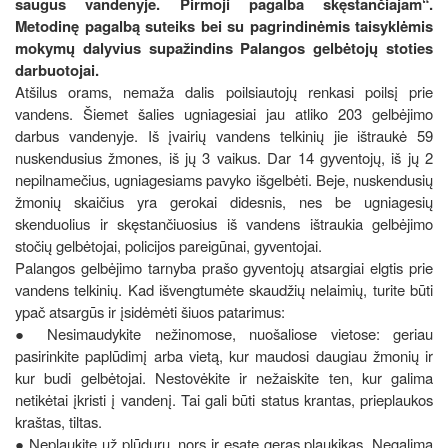
saugus vandenyje. Pirmoji pagalba skęstančiajam“.
Metodinę pagalbą suteiks bei su pagrindinėmis taisyklėmis
mokymų dalyvius supažindins Palangos gelbėtojų stoties
darbuotojai.
Atšilus orams, nemaža dalis poilsiautojų renkasi poilsį prie
vandens. Šiemet šalies ugniagesiai jau atliko 203 gelbėjimo
darbus vandenyje. Iš įvairių vandens telkinių jie ištraukė 59
nuskendusius žmones, iš jų 3 vaikus. Dar 14 gyventojų, iš jų 2
nepilnamečius, ugniagesiams pavyko išgelbėti. Beje, nuskendusių
žmonių skaičius yra gerokai didesnis, nes be ugniagesių
skenduolius ir skęstančiuosius iš vandens ištraukia gelbėjimo
stočių gelbėtojai, policijos pareigūnai, gyventojai.
Palangos gelbėjimo tarnyba prašo gyventojų atsargiai elgtis prie
vandens telkinių. Kad išvengtumėte skaudžių nelaimių, turite būti
ypač atsargūs ir įsidėmėti šiuos patarimus:
● Nesimaudykite nežinomose, nuošaliose vietose: geriau
pasirinkite paplūdimį arba vietą, kur maudosi daugiau žmonių ir
kur budi gelbėtojai. Nestovėkite ir nežaiskite ten, kur galima
netikėtai įkristi į vandenį. Tai gali būti status krantas, prieplaukos
kraštas, tiltas.
● Neplaukite už plūdurų, nors ir esate geras plaukikas. Negalima