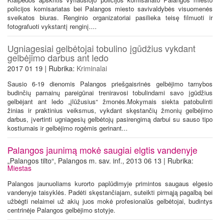
policijos komisariatas bei Palangos miesto savivaldybės visuomenės
sveikatos biuras. Renginio organizatoriai pasilieka teisę filmuoti ir
fotografuoti vykstantį renginį....
Ugniagesiai gelbėtojai tobulino įgūdžius vykdant
gelbėjimo darbus ant ledo
2017 01 19 | Rubrika:
Kriminalai
Sausio 6-19 dienomis Palangos priešgaisrinės gelbėjimo tarnybos
budinčių pamainų pareigūnai treniravosi tobulindami savo įgūdžius
gelbėjant ant ledo „įlūžusius“ žmonės.Mokymais siekta patobulinti
žinias ir praktinius veiksmus, vykdant skęstančių žmonių gelbėjimo
darbus, įvertinti ugniagesių gelbėtojų pasirengimą darbui su sauso tipo
kostiumais ir gelbėjimo rogėmis gerinant...
Palangos jaunimą mokė saugiai elgtis vandenyje
„Palangos tilto“, Palangos m. sav. inf., 2013 06 13 | Rubrika:
Miestas
Palangos jaunuoliams kurorto paplūdimyje primintos saugaus elgesio
vandenyje taisyklės. Padėti skęstančiajam, suteikti pirmąją pagalbą bei
užbėgti nelaimei už akių juos mokė profesionalūs gelbėtojai, budintys
centrinėje Palangos gelbėjimo stotyje.