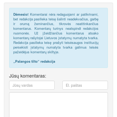
Dėmesio!
Komentarai nėra redaguojami ar patikrinami,
bet redakcija pasilieka teisę šalinti neadekvačius, garbę
ir orumą žeminančius, tikrovės neatitinkančius
komentarus. Komentarų turinys neatspindi redakcijos
nuomonės. Už įžeidžiančius komentarus atsako
komentarų rašytojai Lietuvos įstatymų numatyta tvarka.
Redakcija pasilieka teisę prašyti teisėsaugos institucijų
persekioti įstatymų numatyta tvarka galimus teisės
pažeidėjus komentarų skiltyje.
„Palangos tilto“ redakcija
Jūsų komentaras: