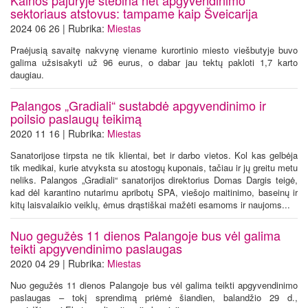
sektoriaus atstovus: tampame kaip Šveicarija
2024 06 26 | Rubrika:
Miestas
Praėjusią savaitę nakvynę viename kurortinio miesto viešbutyje buvo
galima užsisakyti už 96 eurus, o dabar jau tektų pakloti 1,7 karto
daugiau.
Palangos „Gradiali“ sustabdė apgyvendinimo ir
poilsio paslaugų teikimą
2020 11 16 | Rubrika:
Miestas
Sanatorijose tirpsta ne tik klientai, bet ir darbo vietos. Kol kas gelbėja
tik medikai, kurie atvyksta su atostogų kuponais, tačiau ir jų greitu metu
neliks. Palangos „Gradiali“ sanatorijos direktorius Domas Dargis teigė,
kad dėl karantino nutarimu apribotų SPA, viešojo maitinimo, baseinų ir
kitų laisvalaikio veiklų, ėmus drąstiškai mažėti esamoms ir naujoms...
Nuo gegužės 11 dienos Palangoje bus vėl galima
teikti apgyvendinimo paslaugas
2020 04 29 | Rubrika:
Miestas
Nuo gegužės 11 dienos Palangoje bus vėl galima teikti apgyvendinimo
paslaugas – tokį sprendimą priėmė šiandien, balandžio 29 d.,