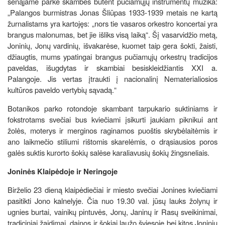
senąjame parke skambės būtent pučiamųjų instrumentų muzika:
„Palangos burmistras Jonas Šliūpas 1933-1939 metais ne kartą
žurnalistams yra kartojęs: „nors tie vasaros orkestro koncertai yra
brangus malonumas, bet jie išliks visą laiką“. Šį vasarvidžio metą,
Joninių, Jonų vardinių, išvakarėse, kuomet taip gera šokti, žaisti,
džiaugtis, mums ypatingai brangus pučiamųjų orkestrų tradicijos
paveldas, išugdytas ir skambiai besiskleidžiantis XXI a.
Palangoje. Jis vertas įtraukti į nacionalinį Nematerialiosios
kultūros paveldo vertybių sąvadą.“
Botanikos parko rotondoje skambant tarpukario suktiniams ir
fokstrotams svečiai bus kviečiami įsikurti jaukiam piknikui ant
žolės, moterys ir merginos raginamos puoštis skrybėlaitėmis ir
ano laikmečio stiliumi rištomis skarelėmis, o drąsiausios poros
galės suktis kurorto šokių salėse karaliavusių šokių žingsneliais.
Joninės Klaipėdoje ir Neringoje
Birželio 23 dieną klaipėdiečiai ir miesto svečiai Jonines kviečiami
pasitikti Jono kalnelyje. Čia nuo 19.30 val. jūsų lauks žolynų ir
ugnies burtai, vainikų pintuvės, Jonų, Janinų ir Rasų sveikinimai,
tradiciniai žaidimai, dainos ir šokiai laužo šviesoje bei kitos Joninių