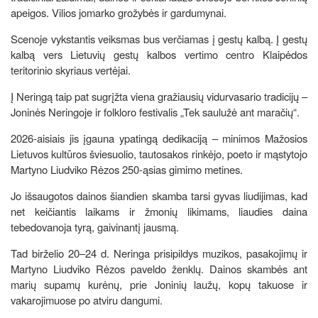
apeigos. Vilios jomarko grožybės ir gardumynai.
Scenoje vykstantis veiksmas bus verčiamas į gestų kalbą. Į gestų
kalbą vers Lietuvių gestų kalbos vertimo centro Klaipėdos
teritorinio skyriaus vertėjai.
Į Neringą taip pat sugrįžta viena gražiausių vidurvasario tradicijų –
Joninės Neringoje ir folkloro festivalis „Tek saulužė ant maračių“.
2026-aisiais jis įgauna ypatingą dedikaciją – minimos Mažosios
Lietuvos kultūros šviesuolio, tautosakos rinkėjo, poeto ir mąstytojo
Martyno Liudviko Rėzos 250-ąsias gimimo metines.
Jo išsaugotos dainos šiandien skamba tarsi gyvas liudijimas, kad
net keičiantis laikams ir žmonių likimams, liaudies daina
tebedovanoja tyrą, gaivinantį jausmą.
Tad birželio 20–24 d. Neringa prisipildys muzikos, pasakojimų ir
Martyno Liudviko Rėzos paveldo ženklų. Dainos skambės ant
marių supamų kurėnų, prie Joninių laužų, kopų takuose ir
vakarojimuose po atviru dangumi.