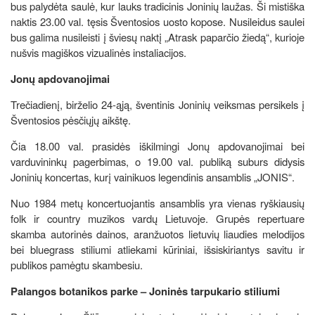
bus palydėta saulė, kur lauks tradicinis Joninių laužas. Ši mistiška
naktis 23.00 val. tęsis Šventosios uosto kopose. Nusileidus saulei
bus galima nusileisti į šviesų naktį „Atrask paparčio žiedą“, kurioje
nušvis magiškos vizualinės instaliacijos.
Jonų apdovanojimai
Trečiadienį, birželio 24-ąją, šventinis Joninių veiksmas persikels į
Šventosios pėsčiųjų aikštę.
Čia 18.00 val. prasidės iškilmingi Jonų apdovanojimai bei
varduvininkų pagerbimas, o 19.00 val. publiką suburs didysis
Joninių koncertas, kurį vainikuos legendinis ansamblis „JONIS“.
Nuo 1984 metų koncertuojantis ansamblis yra vienas ryškiausių
folk ir country muzikos vardų Lietuvoje. Grupės repertuare
skamba autorinės dainos, aranžuotos lietuvių liaudies melodijos
bei bluegrass stiliumi atliekami kūriniai, išsiskiriantys savitu ir
publikos pamėgtu skambesiu.
Palangos botanikos parke – Joninės tarpukario stiliumi