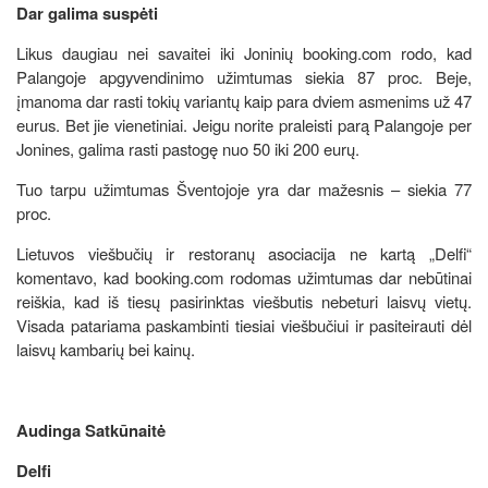
Dar galima suspėti
Likus daugiau nei savaitei iki Joninių booking.com rodo, kad
Palangoje apgyvendinimo užimtumas siekia 87 proc. Beje,
įmanoma dar rasti tokių variantų kaip para dviem asmenims už 47
eurus. Bet jie vienetiniai. Jeigu norite praleisti parą Palangoje per
Jonines, galima rasti pastogę nuo 50 iki 200 eurų.
Tuo tarpu užimtumas Šventojoje yra dar mažesnis – siekia 77
proc.
Lietuvos viešbučių ir restoranų asociacija ne kartą „Delfi“
komentavo, kad booking.com rodomas užimtumas dar nebūtinai
reiškia, kad iš tiesų pasirinktas viešbutis nebeturi laisvų vietų.
Visada patariama paskambinti tiesiai viešbučiui ir pasiteirauti dėl
laisvų kambarių bei kainų.
Audinga Satkūnaitė
Delfi