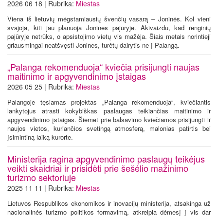
2026 06 18 | Rubrika:
Miestas
Viena iš lietuvių mėgstamiausių švenčių vasarą – Joninės. Kol vieni
svajoja, kiti jau planuoja Jonines pajūryje. Akivaizdu, kad renginių
pajūryje netrūks, o apsistojimo vietų vis mažėja. Šiais metais norintieji
griausmingai neatšvęsti Jonines, turėtų dairytis ne į Palangą.
„Palanga rekomenduoja“ kviečia prisijungti naujas
maitinimo ir apgyvendinimo įstaigas
2026 05 25 | Rubrika:
Miestas
Palangoje tęsiamas projektas „Palanga rekomenduoja“, kviečiantis
lankytojus atrasti kokybiškas paslaugas teikiančias maitinimo ir
apgyvendinimo įstaigas. Šiemet prie balsavimo kviečiamos prisijungti ir
naujos vietos, kuriančios svetingą atmosferą, malonias patirtis bei
įsimintiną laiką kurorte.
Ministerija ragina apgyvendinimo paslaugų teikėjus
veikti skaidriai ir prisidėti prie šešėlio mažinimo
turizmo sektoriuje
2025 11 11 | Rubrika:
Miestas
Lietuvos Respublikos ekonomikos ir inovacijų ministerija, atsakinga už
nacionalinės turizmo politikos formavimą, atkreipia dėmesį į vis dar