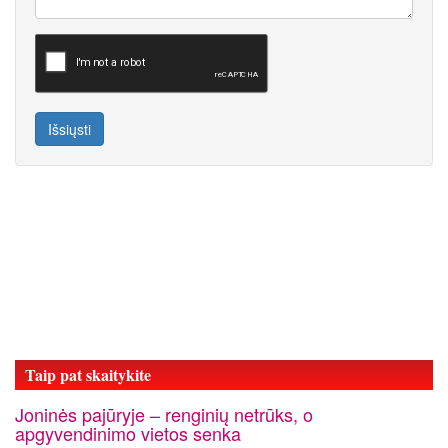
Išsiųsti
Taip pat skaitykite
Joninės pajūryje – renginių netrūks, o
apgyvendinimo vietos senka