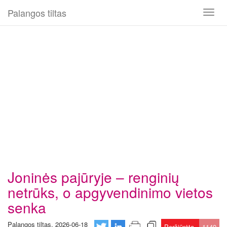
Palangos tiltas
Toggl
naviga
Joninės pajūryje – renginių
netrūks, o apgyvendinimo vietos
senka
Palangos tiltas, 2026-06-18
Peržiūrėta
1140