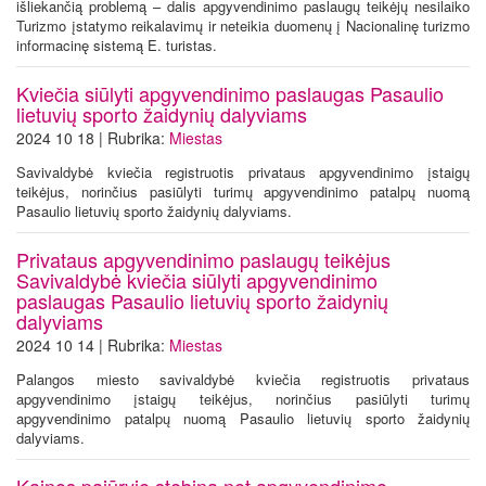
išliekančią problemą – dalis apgyvendinimo paslaugų teikėjų nesilaiko
Turizmo įstatymo reikalavimų ir neteikia duomenų į Nacionalinę turizmo
informacinę sistemą E. turistas.
Kviečia siūlyti apgyvendinimo paslaugas Pasaulio
lietuvių sporto žaidynių dalyviams
2024 10 18 | Rubrika:
Miestas
Savivaldybė kviečia registruotis privataus apgyvendinimo įstaigų
teikėjus, norinčius pasiūlyti turimų apgyvendinimo patalpų nuomą
Pasaulio lietuvių sporto žaidynių dalyviams.
Privataus apgyvendinimo paslaugų teikėjus
Savivaldybė kviečia siūlyti apgyvendinimo
paslaugas Pasaulio lietuvių sporto žaidynių
dalyviams
2024 10 14 | Rubrika:
Miestas
Palangos miesto savivaldybė kviečia registruotis privataus
apgyvendinimo įstaigų teikėjus, norinčius pasiūlyti turimų
apgyvendinimo patalpų nuomą Pasaulio lietuvių sporto žaidynių
dalyviams.
Kainos pajūryje stebina net apgyvendinimo