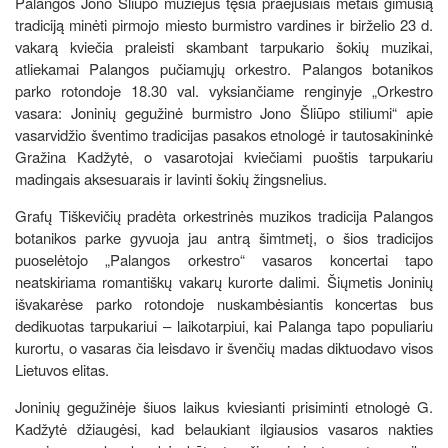
Palangos Jono Šliūpo muziejus tęsia praėjusiais metais gimusią
tradiciją minėti pirmojo miesto burmistro vardines ir birželio 23 d.
vakarą kviečia praleisti skambant tarpukario šokių muzikai,
atliekamai Palangos pučiamųjų orkestro. Palangos botanikos
parko rotondoje 18.30 val. vyksiančiame renginyje „Orkestro
vasara: Joninių gegužinė burmistro Jono Šliūpo stiliumi“ apie
vasarvidžio šventimo tradicijas pasakos etnologė ir tautosakininkė
Gražina Kadžytė, o vasarotojai kviečiami puoštis tarpukariu
madingais aksesuarais ir lavinti šokių žingsnelius.
Grafų Tiškevičių pradėta orkestrinės muzikos tradicija Palangos
botanikos parke gyvuoja jau antrą šimtmetį, o šios tradicijos
puoselėtojo „Palangos orkestro“ vasaros koncertai tapo
neatskiriama romantiškų vakarų kurorte dalimi. Šiųmetis Joninių
išvakarėse parko rotondoje nuskambėsiantis koncertas bus
dedikuotas tarpukariui – laikotarpiui, kai Palanga tapo populiariu
kurortu, o vasaras čia leisdavo ir švenčių madas diktuodavo visos
Lietuvos elitas.
Joninių gegužinėje šiuos laikus kviesianti prisiminti etnologė G.
Kadžytė džiaugėsi, kad belaukiant ilgiausios vasaros nakties