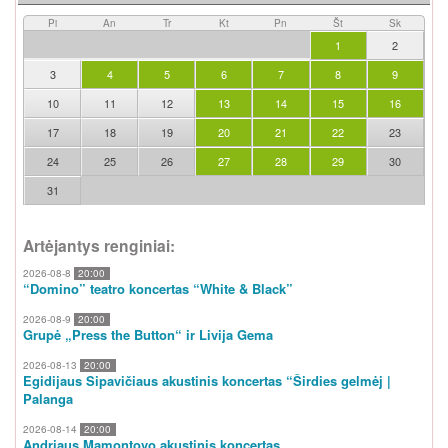
Pi
An
Tr
Kt
Pn
Št
Sk
1
2
3
4
5
6
7
8
9
10
11
12
13
14
15
16
17
18
19
20
21
22
23
24
25
26
27
28
29
30
31
Artėjantys renginiai:
2026-08-8
20:00
“Domino” teatro koncertas “White & Black”
2026-08-9
20:00
Grupė „Press the Button“ ir Livija Gema
2026-08-13
20:00
Egidijaus Sipavičiaus akustinis koncertas “Širdies gelmėj |
Palanga
2026-08-14
20:00
Andriaus Mamontovo akustinis koncertas