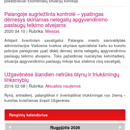
posėdžiavusi Ekstremalių situacijų komisija.
Palangoje sugriežtinta kontrolė – ypatingas
dėmesys skiriamas nelegalių apgyvendinimo
paslaugų teikimo atvejams
2020 04 10 | Rubrika:
Miestas
Artėjant šventiniam savaitgaliui Palangos miesto savivaldybės
administracijos Viešosios tvarkos skyriaus specialistai kartu su kurorto
policijos pareigūnais ypač didelį dėmesį skiria nelegalių apgyvendinimo
paslaugų teikimo atvejams. Toks pažeidimas nustatytas ketvirtadienį,
situacija apgyvendinimo paslaugų rinkoje bus stebima visą savaitgalį.
Užgavėnėse šiandien netrūks blynų ir triukšmingų
linksmybių
2016 02 08 | Rubrika:
Aktualios naujienos
Rytoj, antradienį, palangiškiai ir šventojiškiai triukšmingai vys žiemą –
kurortas kviečiamas švęsti Užgavėnes.
Renginių kalendorius
Rugpjūtis 2026