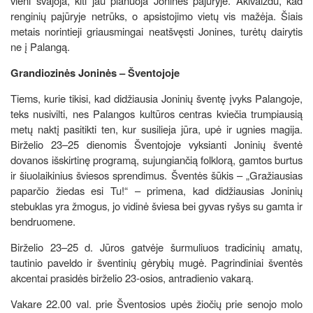
vieni svajoja, kiti jau planuoja Jonines pajūryje. Akivaizdu, kad
renginių pajūryje netrūks, o apsistojimo vietų vis mažėja. Šiais
metais norintieji griausmingai neatšvęsti Jonines, turėtų dairytis
ne į Palangą.
Grandiozinės Joninės – Šventojoje
Tiems, kurie tikisi, kad didžiausia Joninių šventę įvyks Palangoje,
teks nusivilti, nes Palangos kultūros centras kviečia trumpiausią
metų naktį pasitikti ten, kur susilieja jūra, upė ir ugnies magija.
Birželio 23–25 dienomis Šventojoje vyksianti Joninių šventė
dovanos išskirtinę programą, sujungiančią folklorą, gamtos burtus
ir šiuolaikinius šviesos sprendimus. Šventės šūkis – „Gražiausias
paparčio žiedas esi Tu!“ – primena, kad didžiausias Joninių
stebuklas yra žmogus, jo vidinė šviesa bei gyvas ryšys su gamta ir
bendruomene.
Birželio 23–25 d. Jūros gatvėje šurmuliuos tradicinių amatų,
tautinio paveldo ir šventinių gėrybių mugė. Pagrindiniai šventės
akcentai prasidės birželio 23-osios, antradienio vakarą.
Vakare 22.00 val. prie Šventosios upės žiočių prie senojo molo