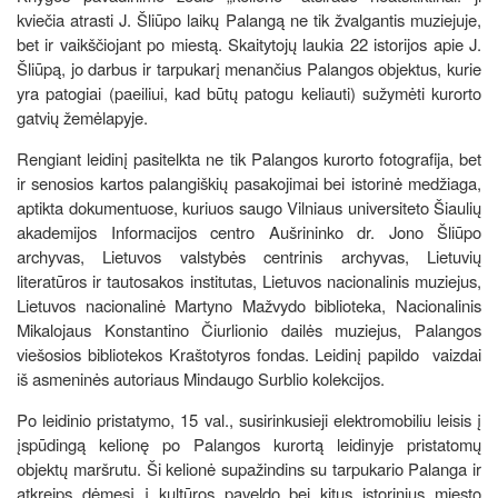
kviečia atrasti J. Šliūpo laikų Palangą ne tik žvalgantis muziejuje,
bet ir vaikščiojant po miestą. Skaitytojų laukia 22 istorijos apie J.
Šliūpą, jo darbus ir tarpukarį menančius Palangos objektus, kurie
yra patogiai (paeiliui, kad būtų patogu keliauti) sužymėti kurorto
gatvių žemėlapyje.
Rengiant leidinį pasitelkta ne tik Palangos kurorto fotografija, bet
ir senosios kartos palangiškių pasakojimai bei istorinė medžiaga,
aptikta dokumentuose, kuriuos saugo Vilniaus universiteto Šiaulių
akademijos Informacijos centro Aušrininko dr. Jono Šliūpo
archyvas, Lietuvos valstybės centrinis archyvas, Lietuvių
literatūros ir tautosakos institutas, Lietuvos nacionalinis muziejus,
Lietuvos nacionalinė Martyno Mažvydo biblioteka, Nacionalinis
Mikalojaus Konstantino Čiurlionio dailės muziejus, Palangos
viešosios bibliotekos Kraštotyros fondas. Leidinį papildo vaizdai
iš asmeninės autoriaus Mindaugo Surblio kolekcijos.
Po leidinio pristatymo, 15 val., susirinkusieji elektromobiliu leisis į
įspūdingą kelionę po Palangos kurortą leidinyje pristatomų
objektų maršrutu. Ši kelionė supažindins su tarpukario Palanga ir
atkreips dėmesį į kultūros paveldo bei kitus istorinius miesto