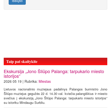
Išsiųsti
Taip pat skaitykite
Ekskursija „Jono Šliūpo Palanga: tarpukario miesto
istorijos“
2026 05 19 | Rubrika:
Miestas
Lietuvos nacionalinio muziejaus padalinys Palangos burmistro Jono
Šliūpo muziejus gegužės 22 d. 14.30 val. kviečia palangiškius ir miesto
svečius į ekskursiją „Jono Šliūpo Palanga: tarpukario miesto istorijos“
su istoriku Mindaugu Surbliu.