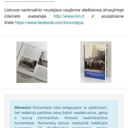
Lietuvos nacionalinio muziejaus naujienos skelbiamos atnaujintoje
interneto svetainėje
http://www.lnm.lt
ir
socialiniame
tinkle
https://www.facebook.com/lnmuziejus
.
Dėmesio!
Komentarai nėra redaguojami ar patikrinami,
bet redakcija pasilieka teisę šalinti neadekvačius, garbę
ir orumą žeminančius, tikrovės neatitinkančius
komentarus. Komentarų turinys neatspindi redakcijos
nuomonės. Už įžeidžiančius komentarus atsako