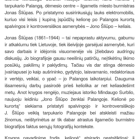
tarpukario Palangą, dėmesio centre – ilgametis miesto burmistras
Jonas Šliūpas. Po pristatymo susirinkusiųjų lauks elektromobilis,
kuriuo visi leisis į kupiną įspūdžių kelionę po Palangos kurortą
spalvingos ir kontroversiškos asmenybės – Jono Šliūpo – keliais.
Jonas Šliūpas (1861–1944) – tai nepaprastu aktyvumu, gabumu
ir atkaklumu tiek Lietuvoje, tiek išeivijoje garsėjusi asmenybė, kuri
savo darbais ir idėjomis visuomenėje vis įžiebdavo audringų
diskusijų. Jo biografijoje gausu neeilinių patirčių, neįtikėtinų likimo
posūkių, pakilimų ir paklydimų. Tačiau vis dar stinga dėmesio
įvairiapusei jo kaip aušrininko, gydytojo, laisvamanio, redaktoriaus
ir vertėjo, veiklai, o ypač – jo Palangos laikotarpiui. Dauguma
išsamesnių darbų pasirodė prieš keliolika ar net keliasdešimt
metų. Anot knygos rengėjo, muziejaus istoriko Mindaugo Surblio,
naujuoju leidiniu „Jono Šliūpo ženklai Palangoje. Kelionė po
kurortą“
siekiama pristatyti spalvingojo ir kontroversiškojo
J. Šliūpo veiklą tarpukario Palangoje bei atskleisti mažiau
žinomus, neištyrinėtus ar tik dabar atrastus ilgamečio burmistro
biografijos faktus senųjų fotografijų kontekste.
Knygos pavadinime žodis „kelionė“ atsirado neatsitiktinai: ji