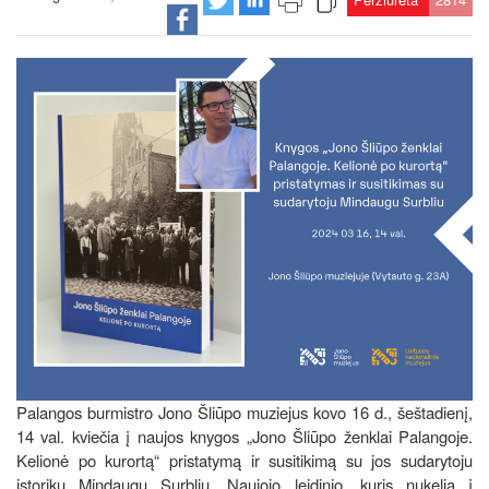
Palangos burmistro Jono Šliūpo muziejus kovo 16 d., šeštadienį,
14 val. kviečia į naujos knygos „Jono Šliūpo ženklai Palangoje.
Kelionė po kurortą“ pristatymą ir susitikimą su jos sudarytoju
istoriku Mindaugu Surbliu. Naujojo leidinio, kuris nukelia į