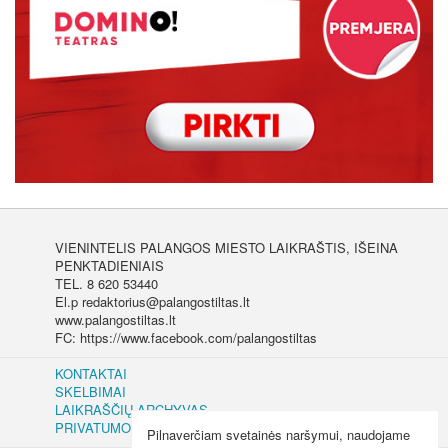
VIENINTELIS PALANGOS MIESTO LAIKRAŠTIS, IŠEINA
PENKTADIENIAIS
TEL. 8 620 53440
El.p redaktorius@palangostiltas.lt
www.palangostiltas.lt
FC: https://www.facebook.com/palangostiltas
KONTAKTAI
SKELBIMAI
LAIKRAŠČIŲ ARCHYVAS
PRIVATUMO IR SLAPUKŲ POLITIKA
Pilnaverčiam svetainės naršymui, naudojame