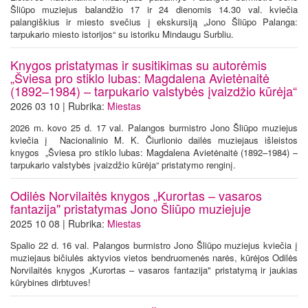
Šliūpo muziejus balandžio 17 ir 24 dienomis 14.30 val. kviečia
palangiškius ir miesto svečius į ekskursiją „Jono Šliūpo Palanga:
tarpukario miesto istorijos“ su istoriku Mindaugu Surbliu.
Knygos pristatymas ir susitikimas su autorėmis
„Šviesa pro stiklo lubas: Magdalena Avietėnaitė
(1892–1984) – tarpukario valstybės įvaizdžio kūrėja“
2026 03 10 | Rubrika:
Miestas
2026 m. kovo 25 d. 17 val. Palangos burmistro Jono Šliūpo muziejus
kviečia į Nacionalinio M. K. Čiurlionio dailės muziejaus išleistos
knygos „Šviesa pro stiklo lubas: Magdalena Avietėnaitė (1892–1984) –
tarpukario valstybės įvaizdžio kūrėja“ pristatymo renginį.
Odilės Norvilaitės knygos „Kurortas – vasaros
fantazija" pristatymas Jono Šliūpo muziejuje
2025 10 08 | Rubrika:
Miestas
Spalio 22 d. 16 val. Palangos burmistro Jono Šliūpo muziejus kviečia į
muziejaus bičiulės aktyvios vietos bendruomenės narės, kūrėjos Odilės
Norvilaitės knygos „Kurortas – vasaros fantazija" pristatymą ir jaukias
kūrybines dirbtuves!