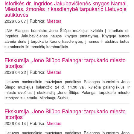
Istorikės dr. Ingridos Jakubavičienės knygos Namai.
Miestas, žmonės ir kasdienybė tarpukario Lietuvoje
sutiktuvės
2026 05 07 | Rubrika:
Miestas
LNM Plangos burmistro Jono Šliūpo muziejus kviečia į istorikės dr.
Ingridos Jakubavičienės naujos knygos pristatymą. Knygoje autorė
atveria duris į tarpukario Kauno kasdienybę, į namus ir atskirus butus
su salonais iki tarnaičių kambarėliais.
Ekskursija „Jono Šliūpo Palanga: tarpukario miesto
istorijos“
2026 04 22 | Rubrika:
Miestas
Lietuvos nacionalinio muziejaus padalinys Palangos burmistro Jono
Šliūpo muziejus balandžio 24 d. 14.30 val. kviečia palangiškius ir
miesto svečius į ekskursiją „Jono Šliūpo Palanga: tarpukario miesto
istorijos“ su istoriku Mindaugu Surbliu.
Ekskursija „Jono Šliūpo Palanga: tarpukario miesto
istorijos“
2026 04 14 | Rubrika:
Miestas
Lietuvos nacionalinio muziejaus padalinys Palangos burmistro Jono