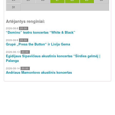
31
Artėjantys renginiai:
2026-08-8
20:00
“Domino” teatro koncertas “White & Black”
2026-08-9
20:00
Grupė „Press the Button“ ir Livija Gema
2026-08-13
20:00
Egidijaus Sipavičiaus akustinis koncertas “Širdies gelmėj |
Palanga
2026-08-14
20:00
Andriaus Mamontovo akustinis koncertas