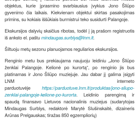
objektus, kurie įprasmino svarbiausius įvykius Jono Šliūpo
gyvenimo čia laikais. Kiekvienam objektui skirtas pasakojimas
primins, su kokiais iššūkiais burmistrui teko susidurti Palangoje.
Ekskursijos dalyvių skaičius ribotas, todėl į ją prašom registruotis
iš anksto el. paštu
mindaugas.surblys@lnm.lt
.
Šiltuoju metų sezonu planuojamos reguliarios ekskursijos.
Renginio metu bus prekiaujama naujuoju leidiniu „Jono Šliūpo
ženklai Palangoje. Kelionė po kurortą“, po renginio jis bus
platinamas ir Jono Šliūpo muziejuje. Jau dabar jį galima įsigyti
LNM interneto
parduotuvėje
https://parduotuve.lnm.lt/produktas/jono-sliupo-
zenklai-palangoje-kelione-po-kurorta
. Leidinio parengimą ir
spaudą finansavo Lietuvos nacionalinis muziejus (sudarytojas
Mindaugas Surblys, redaktorė Marytė Slušinskaitė, dizaineris
Arūnas Prelgauskas; tiražas 850 egzempliorių)
______________________