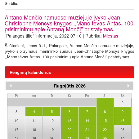
Surbliu.
Antano Mončio namuose-muziejuje įvyko Jean-
Christophe Mončys knygos ,,Mano tėvas Antas. 100
prisiminimų apie Antaną Mončį” pristatymas
"Palangos tilto" informacija, 2022 07 10 | Rubrika:
Miestas
Šeštadienį, liepos 9 d., Palangoje, Antano Mončio namuose-muziejuje,
įvyko šio žymaus menininko sūnaus Jean-Christophe Mončys knygos
,,Mano tėvas Antas. 100 prisiminimų apie Antaną Mončį” pristatymas.
Renginių kalendorius
Rugpjūtis 2026
Pi
An
Tr
Kt
Pn
Št
Sk
1
2
3
4
5
6
7
8
9
10
11
12
13
14
15
16
17
18
19
20
21
22
23
24
25
26
27
28
29
30