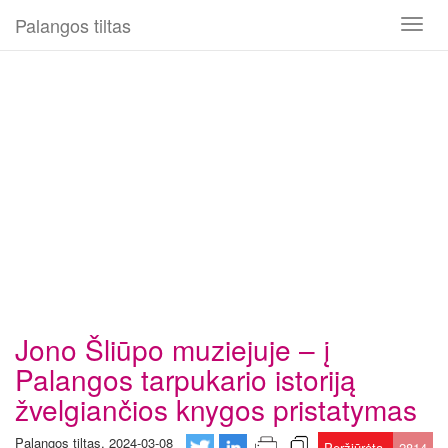
Palangos tiltas
Toggl
naviga
Jono Šliūpo muziejuje – į
Palangos tarpukario istoriją
žvelgiančios knygos pristatymas
Palangos tiltas, 2024-03-08
Peržiūrėta
2814