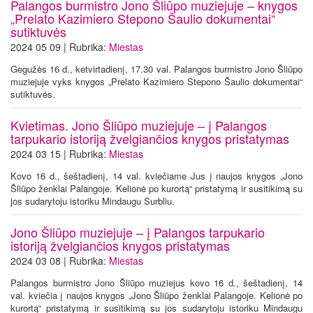
Palangos burmistro Jono Šliūpo muziejuje – knygos
„Prelato Kazimiero Stepono Šaulio dokumentai“
sutiktuvės
2024 05 09 | Rubrika:
Miestas
Gegužės 16 d., ketvirtadienį, 17.30 val. Palangos burmistro Jono Šliūpo
muziejuje vyks knygos „Prelato Kazimiero Stepono Šaulio dokumentai“
sutiktuvės.
Kvietimas. Jono Šliūpo muziejuje – į Palangos
tarpukario istoriją žvelgiančios knygos pristatymas
2024 03 15 | Rubrika:
Miestas
Kovo 16 d., šeštadienį, 14 val. kviečiame Jus į naujos knygos „Jono
Šliūpo ženklai Palangoje. Kelionė po kurortą“ pristatymą ir susitikimą su
jos sudarytoju istoriku Mindaugu Surbliu.
Jono Šliūpo muziejuje – į Palangos tarpukario
istoriją žvelgiančios knygos pristatymas
2024 03 08 | Rubrika:
Miestas
Palangos burmistro Jono Šliūpo muziejus kovo 16 d., šeštadienį, 14
val. kviečia į naujos knygos „Jono Šliūpo ženklai Palangoje. Kelionė po
kurortą“ pristatymą ir susitikimą su jos sudarytoju istoriku Mindaugu