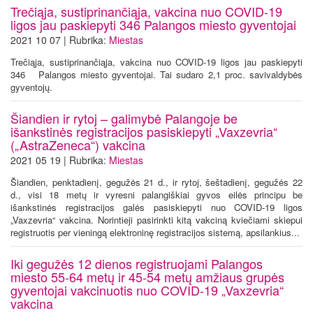
Trečiąja, sustiprinančiąja, vakcina nuo COVID-19
ligos jau paskiepyti 346 Palangos miesto gyventojai
2021 10 07 | Rubrika:
Miestas
Trečiąja, sustiprinančiąja, vakcina nuo COVID-19 ligos jau paskiepyti
346 Palangos miesto gyventojai. Tai sudaro 2,1 proc. savivaldybės
gyventojų.
Šiandien ir rytoj – galimybė Palangoje be
išankstinės registracijos pasiskiepyti „Vaxzevria“
(„AstraZeneca“) vakcina
2021 05 19 | Rubrika:
Miestas
Šiandien, penktadienį, gegužės 21 d., ir rytoj, šeštadienį, gegužės 22
d., visi 18 metų ir vyresni palangiškiai gyvos eilės principu be
išankstinės registracijos galės pasiskiepyti nuo COVID-19 ligos
„Vaxzevria“ vakcina. Norintieji pasirinkti kitą vakciną kviečiami skiepui
registruotis per vieningą elektroninę registracijos sistemą, apsilankius...
Iki gegužės 12 dienos registruojami Palangos
miesto 55-64 metų ir 45-54 metų amžiaus grupės
gyventojai vakcinuotis nuo COVID-19 „Vaxzevria“
vakcina