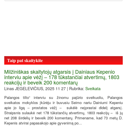
Taip pat skaitykite
Milžiniškas skaitytojų atgarsis į Dainiaus Kepenio
interviu apie vėžį – 178 tūkstančiai atvertimų, 1803
reakcijų ir beveik 200 komentarų
Linas JEGELEVIČIUS, 2025 11 27 | Rubrika:
Sveikata
Palangos tilto“ interviu su žinomu pajūrio sveikuoliu, Palangos
sveikatos mokyklos įkūrėju ir buvusiu Seimo nariu Dainiumi Kepeniu
apie jo ligą – prostatos vėžį – sukėlė neįprastai didelį atgarsį.
Straipsnis sulaukė net 178 tūkstančių atvertimų, 1803 reakcijų – iš jų
net 208 širdelių ir beveik 200 komentarų. Primename, kad 73 metų D.
Kepenis atvirai papasakojo apie gyvenimą po...