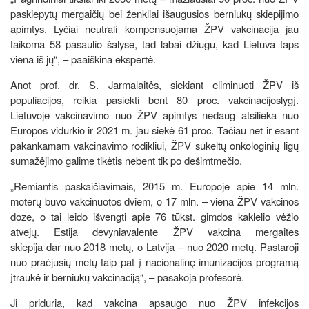
paskiepytų mergaičių bei ženkliai išaugusios berniukų skiepijimo
apimtys. Lyčiai neutrali kompensuojama ŽPV vakcinacija jau
taikoma 58 pasaulio šalyse, tad labai džiugu, kad Lietuva taps
viena iš jų“, – paaiškina ekspertė.
Anot prof. dr. S. Jarmalaitės, siekiant eliminuoti ŽPV iš
populiacijos, reikia pasiekti bent 80 proc. vakcinacijoslygį.
Lietuvoje vakcinavimo nuo ŽPV apimtys nedaug atsilieka nuo
Europos vidurkio ir 2021 m. jau siekė 61 proc. Tačiau net ir esant
pakankamam vakcinavimo rodikliui, ŽPV sukeltų onkologinių ligų
sumažėjimo galime tikėtis nebent tik po dešimtmečio.
„Remiantis paskaičiavimais, 2015 m. Europoje apie 14 mln.
moterų buvo vakcinuotos dviem, o 17 mln. – viena ŽPV vakcinos
doze, o tai leido išvengti apie 76 tūkst. gimdos kaklelio vėžio
atvejų. Estija devyniavalente ŽPV vakcina mergaites
skiepija dar nuo 2018 metų, o Latvija – nuo 2020 metų. Pastaroji
nuo praėjusių metų taip pat į nacionalinę imunizacijos programą
įtraukė ir berniukų vakcinaciją“, – pasakoja profesorė.
Ji priduria, kad vakcina apsaugo nuo ŽPV infekcijos