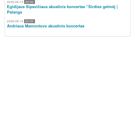
2026-08-13
20:00
Egidijaus Sipavičiaus akustinis koncertas “Širdies gelmėj |
Palanga
2026-08-14
20:00
Andriaus Mamontovo akustinis koncertas