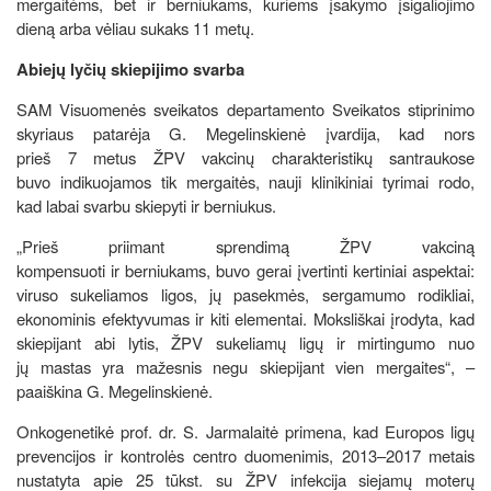
mergaitėms, bet ir berniukams, kuriems įsakymo įsigaliojimo
dieną arba vėliau sukaks 11 metų.
Abiejų lyčių skiepijimo svarba
SAM Visuomenės sveikatos departamento Sveikatos stiprinimo
skyriaus patarėja G. Megelinskienė įvardija, kad nors
prieš 7 metus ŽPV vakcinų charakteristikų santraukose
buvo indikuojamos tik mergaitės, nauji klinikiniai tyrimai rodo,
kad labai svarbu skiepyti ir berniukus.
„Prieš priimant sprendimą ŽPV vakciną
kompensuoti ir berniukams, buvo gerai įvertinti kertiniai aspektai:
viruso sukeliamos ligos, jų pasekmės, sergamumo rodikliai,
ekonominis efektyvumas ir kiti elementai. Moksliškai įrodyta, kad
skiepijant abi lytis, ŽPV sukeliamų ligų ir mirtingumo nuo
jų mastas yra mažesnis negu skiepijant vien mergaites“, –
paaiškina G. Megelinskienė.
Onkogenetikė prof. dr. S. Jarmalaitė primena, kad Europos ligų
prevencijos ir kontrolės centro duomenimis, 2013–2017 metais
nustatyta apie 25 tūkst. su ŽPV infekcija siejamų moterų