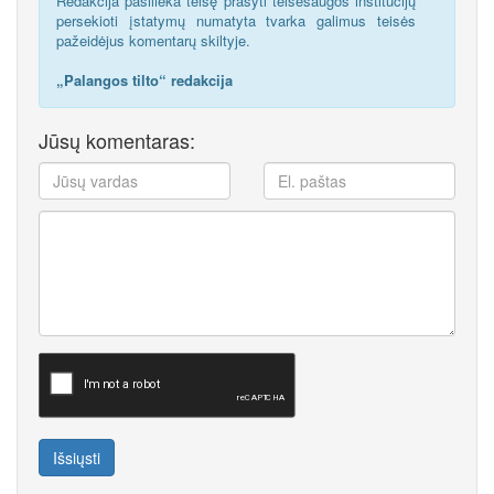
Redakcija pasilieka teisę prašyti teisėsaugos institucijų
persekioti įstatymų numatyta tvarka galimus teisės
pažeidėjus komentarų skiltyje.
„Palangos tilto“ redakcija
Jūsų komentaras:
Išsiųsti