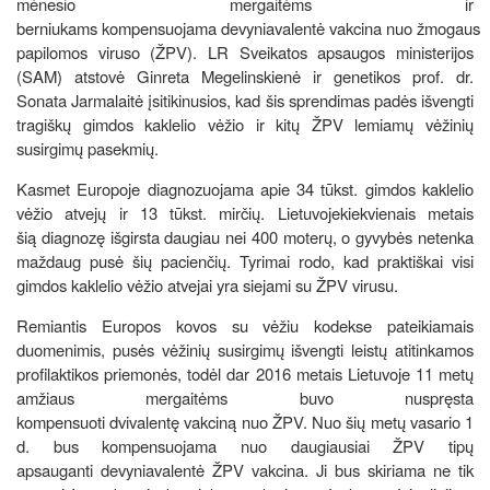
mėnesio mergaitėms ir
berniukams kompensuojama devyniavalentė vakcina nuo žmogaus
papilomos viruso (ŽPV). LR Sveikatos apsaugos ministerijos
(SAM) atstovė Ginreta Megelinskienė ir genetikos prof. dr.
Sonata Jarmalaitė įsitikinusios, kad šis sprendimas padės išvengti
tragiškų gimdos kaklelio vėžio ir kitų ŽPV lemiamų vėžinių
susirgimų pasekmių.
Kasmet Europoje diagnozuojama apie 34 tūkst. gimdos kaklelio
vėžio atvejų ir 13 tūkst. mirčių. Lietuvojekiekvienais metais
šią diagnozę išgirsta daugiau nei 400 moterų, o gyvybės netenka
maždaug pusė šių pacienčių. Tyrimai rodo, kad praktiškai visi
gimdos kaklelio vėžio atvejai yra siejami su ŽPV virusu.
Remiantis Europos kovos su vėžiu kodekse pateikiamais
duomenimis, pusės vėžinių susirgimų išvengti leistų atitinkamos
profilaktikos priemonės, todėl dar 2016 metais Lietuvoje 11 metų
amžiaus mergaitėms buvo nuspręsta
kompensuoti dvivalentę vakciną nuo ŽPV. Nuo šių metų vasario 1
d. bus kompensuojama nuo daugiausiai ŽPV tipų
apsauganti devyniavalentė ŽPV vakcina. Ji bus skiriama ne tik