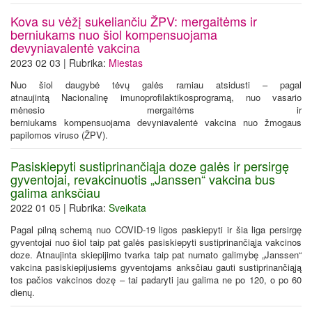
Kova su vėžį sukeliančiu ŽPV: mergaitėms ir
berniukams nuo šiol kompensuojama
devyniavalentė vakcina
2023 02 03 | Rubrika:
Miestas
Nuo šiol daugybė tėvų galės ramiau atsidusti – pagal
atnaujintą Nacionalinę imunoprofilaktikosprogramą, nuo vasario
mėnesio mergaitėms ir
berniukams kompensuojama devyniavalentė vakcina nuo žmogaus
papilomos viruso (ŽPV).
Pasiskiepyti sustiprinančiąja doze galės ir persirgę
gyventojai, revakcinuotis „Janssen“ vakcina bus
galima anksčiau
2022 01 05 | Rubrika:
Sveikata
Pagal pilną schemą nuo COVID-19 ligos paskiepyti ir šia liga persirgę
gyventojai nuo šiol taip pat galės pasiskiepyti sustiprinančiąja vakcinos
doze. Atnaujinta skiepijimo tvarka taip pat numato galimybę „Janssen“
vakcina pasiskiepijusiems gyventojams anksčiau gauti sustiprinančiąją
tos pačios vakcinos dozę – tai padaryti jau galima ne po 120, o po 60
dienų.