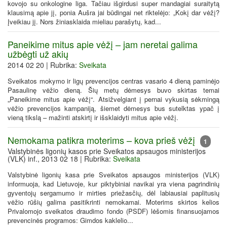
kovojo su onkologine liga. Tačiau išgirdusi super mandagiai suraitytą
klausimą apie jį, ponia Aušra jai būdingai net riktelėjo: „Kokį dar vėžį?
Įveikiau jį. Nors žiniasklaida mieliau parašytų, kad...
Paneikime mitus apie vėžį – jam neretai galima
užbėgti už akių
2014 02 20 | Rubrika:
Sveikata
Sveikatos mokymo ir ligų prevencijos centras vasario 4 dieną paminėjo
Pasaulinę vėžio dieną. Šių metų dėmesys buvo skirtas temai
„Paneikime mitus apie vėžį“. Atsižvelgiant į pernai vykusią sėkmingą
vėžio prevencijos kampaniją, šiemet dėmesys bus sutelktas ypač į
vieną tikslą – mažinti atskirtį ir išsklaidyti mitus apie vėžį.
Nemokama patikra moterims – kova prieš vėžį
1
Valstybinės ligonių kasos prie Sveikatos apsaugos ministerijos
(VLK) inf., 2013 02 18 | Rubrika:
Sveikata
Valstybinė ligonių kasa prie Sveikatos apsaugos ministerijos (VLK)
informuoja, kad Lietuvoje, kur piktybiniai navikai yra viena pagrindinių
gyventojų sergamumo ir mirties priežasčių, dėl labiausiai paplitusių
vėžio rūšių galima pasitikrinti nemokamai. Moterims skirtos kelios
Privalomojo sveikatos draudimo fondo (PSDF) lėšomis finansuojamos
prevencinės programos: Gimdos kaklelio...