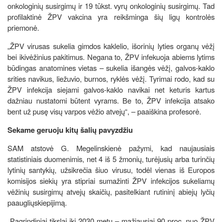
onkologinių susirgimų ir 19 tūkst. vyrų onkologinių susirgimų. Tad
profilaktinė ŽPV vakcina yra reikšminga šių ligų kontrolės
priemonė.
„ŽPV virusas sukelia gimdos kaklelio, išorinių lyties organų vėžį
bei ikivėžinius pakitimus. Negana to, ŽPV infekuoja abiems lytims
būdingas anatomines vietas – sukelia išangės vėžį, galvos-kaklo
srities navikus, liežuvio, burnos, ryklės vėžį. Tyrimai rodo, kad su
ŽPV infekcija siejami galvos-kaklo navikai net keturis kartus
dažniau nustatomi būtent vyrams. Be to, ŽPV infekcija atsako
bent už pusę visų varpos vėžio atvejų“, – paaiškina profesorė.
Sekame geruoju kitų šalių pavyzdžiu
SAM atstovė G. Megelinskienė pažymi, kad naujausiais
statistiniais duomenimis, net 4 iš 5 žmonių, turėjusių arba turinčių
lytinių santykių, užsikrečia šiuo virusu, todėl vienas iš Europos
komisijos siekių yra stipriai sumažinti ŽPV infekcijos sukeliamų
vėžinių susirgimų atvejų skaičių, pasitelkiant rutininį abiejų lyčių
paaugliųskiepijimą.
„Pagrindiniai tikslai iki 2030 metų – mažiausiai 90 proc. nuo ŽPV