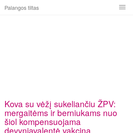
Palangos tiltas
Toggl
naviga
Kova su vėžį sukeliančiu ŽPV:
mergaitėms ir berniukams nuo
šiol kompensuojama
devyniavalentė vakcina