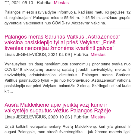
***, 2021 05 10 | Rubrika:
Miestas
Palangos miesto savivaldybė informuoja, kad šiuo metu iki gegužės 12
d. registruojami Palangos miesto 55-64 m. ir 45-54 m. amžiaus grupės
gyventojai vakcinuotis nuo COVID-19 „Vaxzevria“ vakcina.
Palangos meras Šarūnas Vaitkus „AstraZeneca“
vakcina pasiskiepijo tyliai prieš Velykas: „Prieš
šventes nenorėjau žmonėms kvaršinti galvos“
Linas JEGELEVIČIUS, 2021 04 09 | Rubrika:
Miestas
Vyriausybės itin daug nereklamuotu sprendimu į prioritetine tvarka nuo
COVID-19 skiepijamų asmenų sąrašą įtraukti savivaldybių merus ir
savivaldybių administracijos direktorius, Palangos meras Šarūnas
Vaitkus pasinaudojo tyliai – jis nuo koronaviruso „AstraZeneca“ vakcina
pasiskiepijo dar prieš Velykas, balandžio 2 dieną. Skirtingai nei kai kurie
kiti...
Aušra Maldeikienė apie įveiktą vėžį kūne ir
vaikystėje sugautus vėžius Palangos Rąžėje
Linas JEGELEVIČIUS, 2020 10 26 | Rubrika:
Miestas
Drįsti kalbinti europarlamentarę Aušrą Maldeikienę, kuri yra gimusi ir
augusi Palangoje, man atrodė šventvagiška – juk žinoma moteris ilgai