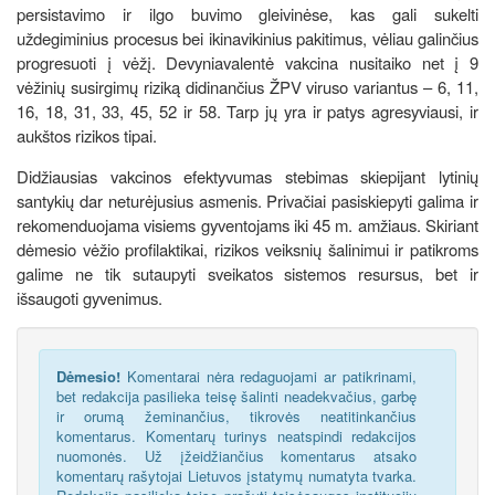
persistavimo ir ilgo buvimo gleivinėse, kas gali sukelti
uždegiminius procesus bei ikinavikinius pakitimus, vėliau galinčius
progresuoti į vėžį. Devyniavalentė vakcina nusitaiko net į 9
vėžinių susirgimų riziką didinančius ŽPV viruso variantus – 6, 11,
16, 18, 31, 33, 45, 52 ir 58. Tarp jų yra ir patys agresyviausi, ir
aukštos rizikos tipai.
Didžiausias vakcinos efektyvumas stebimas skiepijant lytinių
santykių dar neturėjusius asmenis. Privačiai pasiskiepyti galima ir
rekomenduojama visiems gyventojams iki 45 m. amžiaus. Skiriant
dėmesio vėžio profilaktikai, rizikos veiksnių šalinimui ir patikroms
galime ne tik sutaupyti sveikatos sistemos resursus, bet ir
išsaugoti gyvenimus.
Dėmesio!
Komentarai nėra redaguojami ar patikrinami,
bet redakcija pasilieka teisę šalinti neadekvačius, garbę
ir orumą žeminančius, tikrovės neatitinkančius
komentarus. Komentarų turinys neatspindi redakcijos
nuomonės. Už įžeidžiančius komentarus atsako
komentarų rašytojai Lietuvos įstatymų numatyta tvarka.