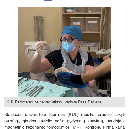
KUL Radioterapijos centro laikinoji vadovė Rasa Dagienė
Klaipėdos universiteto ligoninės (KUL) medikai pradėjo taikyti
pažangų gimdos kaklelio vėžio gydymo planavimą, naudojant
magnetinio rezonanso tomografijos (MRT) kontrolę. Pirmą kartą