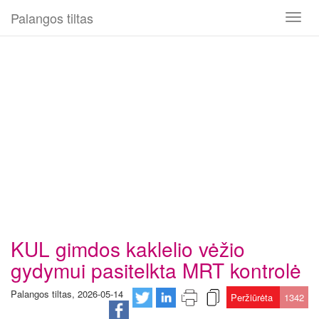
Palangos tiltas
Toggl
naviga
KUL gimdos kaklelio vėžio
gydymui pasitelkta MRT kontrolė
Palangos tiltas, 2026-05-14
Peržiūrėta
1342