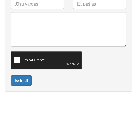
Išsiųsti