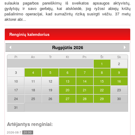
sulaukia pagarbos pareiškimų iš sveikatos apsaugos aktyvistų,
gydytojų ir savo gerbėjų, kai atskleidė, jog ryžosi abiejų krūtų
pašalinimo operacijai, kad sumažintų riziką susirgti vėžiu. 37 metų
aktorei abi...
Renginių kalendorius
Rugpjūtis 2026
Pi
An
Tr
Kt
Pn
Št
Sk
1
2
3
4
5
6
7
8
9
10
11
12
13
14
15
16
17
18
19
20
21
22
23
24
25
26
27
28
29
30
31
Artėjantys renginiai:
2026-08-7
20:00