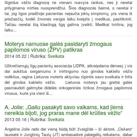
Išgirdus vėžio diagnozę ne vienam nusvyra rankos, nes ji neretai
prilyginama mirties nuosprendžiui. Šios diagnozės baimė, o neretai ir
tai, jog ligos pradžioje pacientas nejaučia jokių simptomų, yra viena iš
priežasčių, kodėl žmonės vengia laiku kreiptis į medikus, pasitikrinti.
Tačiau neretai šią klastingą ligą galima įveikti. Medikai tvirtina, jog
laiku...
Moterys namuose galės pasidaryti žmogaus
papilomos viruso (ŽPV) patikras
2014 05 22 | Rubrika:
Sveikata
Užkrečiamųjų ligų pacientų asociacija LIDPA, atkreipdama dėmesį į vis
dar aukštus sergamumo ir mirtingumo nuo gimdos kaklelio vėžio
rodiklius, ragina Lietuvos moteris aktyviau rūpintis savo sveikata ir tirtis
dėl gimdos kaklelio vėžio. Lietuvos moterys jau greitai galės
pasinaudoti galimybe didelės onkogeninės rizikos žmogaus papilomos
virusus, kurie yra vieni iš...
A. Jolie: „Galiu pasakyti savo vaikams, kad jiems
nereikia bijoti, jog praras mane dėl krūties vėžio“
2013 05 16 | Rubrika:
Sveikata
Angelina Jolie rado dar vieną būdą būti žvaigžde – ši aktorė, „Oskaro“
laureatė ir Jungtinių Tautų (JT) ambasadorė pabėgėlių reikalams, dabar