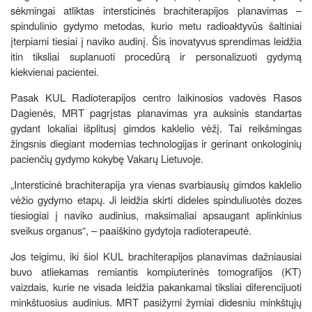
sėkmingai atliktas intersticinės brachiterapijos planavimas –
spindulinio gydymo metodas, kurio metu radioaktyvūs šaltiniai
įterpiami tiesiai į naviko audinį. Šis inovatyvus sprendimas leidžia
itin tiksliai suplanuoti procedūrą ir personalizuoti gydymą
kiekvienai pacientei.
Pasak KUL Radioterapijos centro laikinosios vadovės Rasos
Dagienės, MRT pagrįstas planavimas yra auksinis standartas
gydant lokaliai išplitusį gimdos kaklelio vėžį. Tai reikšmingas
žingsnis diegiant modernias technologijas ir gerinant onkologinių
pacienčių gydymo kokybę Vakarų Lietuvoje.
„Intersticinė brachiterapija yra vienas svarbiausių gimdos kaklelio
vėžio gydymo etapų. Ji leidžia skirti dideles spinduliuotės dozes
tiesiogiai į naviko audinius, maksimaliai apsaugant aplinkinius
sveikus organus“, – paaiškino gydytoja radioterapeutė.
Jos teigimu, iki šiol KUL brachiterapijos planavimas dažniausiai
buvo atliekamas remiantis kompiuterinės tomografijos (KT)
vaizdais, kurie ne visada leidžia pakankamai tiksliai diferencijuoti
minkštuosius audinius. MRT pasižymi žymiai didesniu minkštųjų