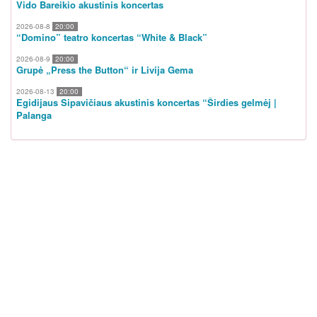
Vido Bareikio akustinis koncertas
2026-08-8
20:00
“Domino” teatro koncertas “White & Black”
2026-08-9
20:00
Grupė „Press the Button“ ir Livija Gema
2026-08-13
20:00
Egidijaus Sipavičiaus akustinis koncertas “Širdies gelmėj |
Palanga