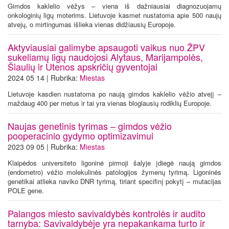
Gimdos kaklelio vėžys – viena iš dažniausiai diagnozuojamų
onkologinių ligų moterims. Lietuvoje kasmet nustatoma apie 500 naujų
atvejų, o mirtingumas išlieka vienas didžiausių Europoje.
Aktyviausiai galimybe apsaugoti vaikus nuo ŽPV
sukeliamų ligų naudojosi Alytaus, Marijampolės,
Šiaulių ir Utenos apskričių gyventojai
2024 05 14 | Rubrika:
Miestas
Lietuvoje kasdien nustatoma po naują gimdos kaklelio vėžio atvejį –
maždaug 400 per metus ir tai yra vienas blogiausių rodiklių Europoje.
Naujas genetinis tyrimas – gimdos vėžio
pooperacinio gydymo optimizavimui
2023 09 05 | Rubrika:
Miestas
Klaipėdos universiteto ligoninė pirmoji šalyje įdiegė naują gimdos
(endometro) vėžio molekulinės patologijos žymenų tyrimą. Ligoninės
genetikai atlieka naviko DNR tyrimą, tiriant specifinį pokytį – mutacijas
POLE gene.
Palangos miesto savivaldybės kontrolės ir audito
tarnyba: Savivaldybėje yra nepakankama turto ir