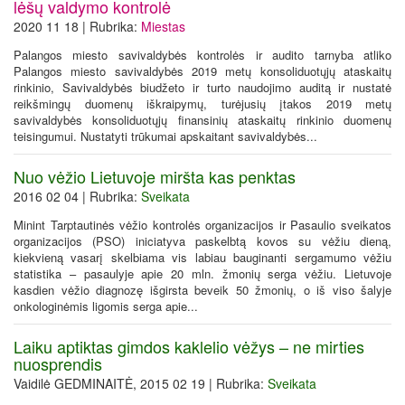
lėšų valdymo kontrolė
2020 11 18 | Rubrika:
Miestas
Palangos miesto savivaldybės kontrolės ir audito tarnyba atliko
Palangos miesto savivaldybės 2019 metų konsoliduotųjų ataskaitų
rinkinio, Savivaldybės biudžeto ir turto naudojimo auditą ir nustatė
reikšmingų duomenų iškraipymų, turėjusių įtakos 2019 metų
savivaldybės konsoliduotųjų finansinių ataskaitų rinkinio duomenų
teisingumui. Nustatyti trūkumai apskaitant savivaldybės...
Nuo vėžio Lietuvoje miršta kas penktas
2016 02 04 | Rubrika:
Sveikata
Minint Tarptautinės vėžio kontrolės organizacijos ir Pasaulio sveikatos
organizacijos (PSO) iniciatyva paskelbtą kovos su vėžiu dieną,
kiekvieną vasarį skelbiama vis labiau bauginanti sergamumo vėžiu
statistika – pasaulyje apie 20 mln. žmonių serga vėžiu. Lietuvoje
kasdien vėžio diagnozę išgirsta beveik 50 žmonių, o iš viso šalyje
onkologinėmis ligomis serga apie...
Laiku aptiktas gimdos kaklelio vėžys – ne mirties
nuosprendis
Vaidilė GEDMINAITĖ, 2015 02 19 | Rubrika:
Sveikata