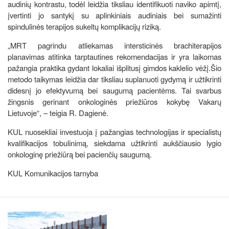
audinių kontrastu, todėl leidžia tiksliau identifikuoti naviko apimtį,
įvertinti jo santykį su aplinkiniais audiniais bei sumažinti
spindulinės terapijos sukeltų komplikacijų riziką.
„MRT pagrindu atliekamas intersticinės brachiterapijos
planavimas atitinka tarptautines rekomendacijas ir yra laikomas
pažangia praktika gydant lokaliai išplitusį gimdos kaklelio vėžį.Šio
metodo taikymas leidžia dar tiksliau suplanuoti gydymą ir užtikrinti
didesnį jo efektyvumą bei saugumą pacientėms. Tai svarbus
žingsnis gerinant onkologinės priežiūros kokybę Vakarų
Lietuvoje“, – teigia R. Dagienė.
KUL nuosekliai investuoja į pažangias technologijas ir specialistų
kvalifikacijos tobulinimą, siekdama užtikrinti aukščiausio lygio
onkologinę priežiūrą bei pacienčių saugumą.
KUL Komunikacijos tarnyba