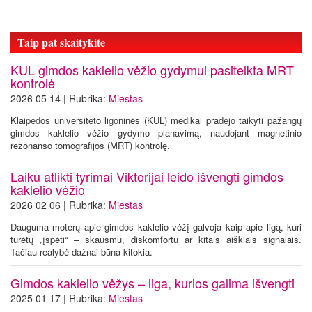
Taip pat skaitykite
KUL gimdos kaklelio vėžio gydymui pasitelkta MRT
kontrolė
2026 05 14 | Rubrika:
Miestas
Klaipėdos universiteto ligoninės (KUL) medikai pradėjo taikyti pažangų
gimdos kaklelio vėžio gydymo planavimą, naudojant magnetinio
rezonanso tomografijos (MRT) kontrolę.
Laiku atlikti tyrimai Viktorijai leido išvengti gimdos
kaklelio vėžio
2026 02 06 | Rubrika:
Miestas
Dauguma moterų apie gimdos kaklelio vėžį galvoja kaip apie ligą, kuri
turėtų „įspėti“ – skausmu, diskomfortu ar kitais aiškiais signalais.
Tačiau realybė dažnai būna kitokia.
Gimdos kaklelio vėžys – liga, kurios galima išvengti
2025 01 17 | Rubrika:
Miestas