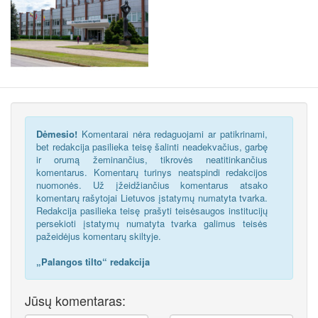
Dėmesio!
Komentarai nėra redaguojami ar patikrinami,
bet redakcija pasilieka teisę šalinti neadekvačius, garbę
ir orumą žeminančius, tikrovės neatitinkančius
komentarus. Komentarų turinys neatspindi redakcijos
nuomonės. Už įžeidžiančius komentarus atsako
komentarų rašytojai Lietuvos įstatymų numatyta tvarka.
Redakcija pasilieka teisę prašyti teisėsaugos institucijų
persekioti įstatymų numatyta tvarka galimus teisės
pažeidėjus komentarų skiltyje.
„Palangos tilto“ redakcija
Jūsų komentaras: