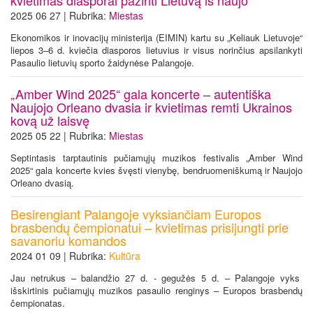
2025 06 27 | Rubrika:
Miestas
Ekonomikos ir inovacijų ministerija (EIMIN) kartu su „Keliauk Lietuvoje“
liepos 3–6 d. kviečia diasporos lietuvius ir visus norinčius apsilankyti
Pasaulio lietuvių sporto žaidynėse Palangoje.
„Amber Wind 2025“ gala koncerte – autentiška
Naujojo Orleano dvasia ir kvietimas remti Ukrainos
kovą už laisvę
2025 05 22 | Rubrika:
Miestas
Septintasis tarptautinis pučiamųjų muzikos festivalis „Amber Wind
2025“ gala koncerte kvies švęsti vienybę, bendruomeniškumą ir Naujojo
Orleano dvasią.
Besirengiant Palangoje vyksiančiam Europos
brasbendų čempionatui – kvietimas prisijungti prie
savanoriu komandos
2024 01 09 | Rubrika:
Kultūra
Jau netrukus – balandžio 27 d. - gegužės 5 d. – Palangoje vyks
išskirtinis pučiamųjų muzikos pasaulio renginys – Europos brasbendų
čempionatas.