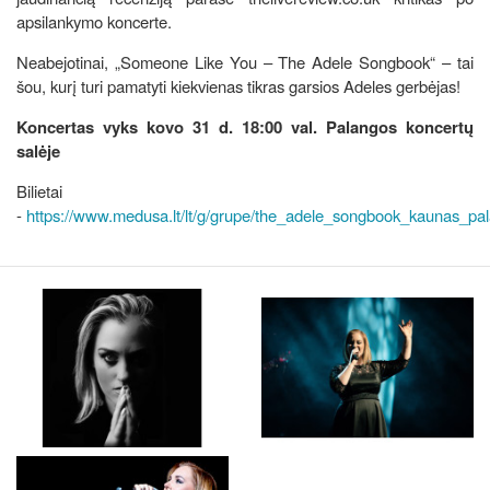
apsilankymo koncerte.
Neabejotinai, „Someone Like You – The Adele Songbook“ – tai
šou, kurį turi pamatyti kiekvienas tikras garsios Adeles gerbėjas!
Koncertas vyks kovo 31 d. 18:00 val. Palangos koncertų
salėje
Bilietai
-
https://www.medusa.lt/lt/g/grupe/the_adele_songbook_kaunas_pal