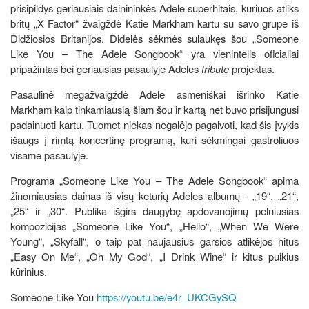
prisipildys geriausiais dainininkės Adele superhitais, kuriuos atliks
britų „X Factor“ žvaigždė Katie Markham kartu su savo grupe iš
Didžiosios Britanijos. Didelės sėkmės sulaukęs šou „Someone
Like You – The Adele Songbook“ yra vienintelis oficialiai
pripažintas bei geriausias pasaulyje Adeles
tribute
projektas.
Pasaulinė megažvaigždė Adele asmeniškai išrinko Katie
Markham kaip tinkamiausią šiam šou ir kartą net buvo prisijungusi
padainuoti kartu. Tuomet niekas negalėjo pagalvoti, kad šis įvykis
išaugs į rimtą koncertinę programą, kuri sėkmingai gastroliuos
visame pasaulyje.
Programa „Someone Like You – The Adele Songbook“ apima
žinomiausias dainas iš visų keturių Adeles albumų - „19“, „21“,
„25“ ir „30“. Publika išgirs daugybę apdovanojimų pelniusias
kompozicijas „Someone Like You“, „Hello“, „When We Were
Young“, „Skyfall“, o taip pat naujausius garsios atlikėjos hitus
„Easy On Me“, „Oh My God“, „I Drink Wine“ ir kitus puikius
kūrinius.
Someone Like You
https://youtu.be/e4r_UKCGySQ