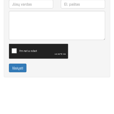
Išsiųsti