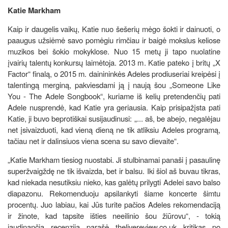
Katie Markham
Kaip ir daugelis vaikų, Katie nuo šešerių mėgo šokti ir dainuoti, o
paaugus užsiėmė savo pomėgiu rimčiau ir baigė mokslus keliose
muzikos bei šokio mokyklose. Nuo 15 metų ji tapo nuolatine
įvairių talentų konkursų laimėtoja. 2013 m. Katie pateko į britų „X
Factor“ finalą, o 2015 m. dainininkės Adeles prodiuseriai kreipėsi į
talentingą merginą, pakviesdami ją į naują šou „Someone Like
You - The Adele Songbook“, kuriame iš kelių pretendenčių pati
Adele nusprendė, kad Katie yra geriausia. Kaip prisipažįsta pati
Katie, ji buvo beprotiškai susijaudinusi: „... aš, be abejo, negalėjau
net įsivaizduoti, kad vieną dieną ne tik atliksiu Adeles programą,
tačiau net ir dalinsiuos viena scena su savo dievaite“.
„Katie Markham tiesiog nuostabi. Ji stulbinamai panaši į pasaulinę
superžvaigždę ne tik išvaizda, bet ir balsu. Iki šiol aš buvau tikras,
kad niekada nesutiksiu nieko, kas galėtų prilygti Adelei savo balso
diapazonu. Rekomenduoju apsilankyti šiame koncerte šimtu
procentų. Juo labiau, kai Jūs turite pačios Adeles rekomendaciją
ir žinote, kad tapsite išties neeilinio šou žiūrovu“, - tokią
jaudinančią recenziją parašė thelivereview.co.uk kritikas po