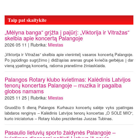
Taip pat skaitykite
„Mėlyna banga“ grįžta į pajūrį: „Viktorija ir Vitražas“
skelbia apie koncertą Palangoje
2026 05 11 | Rubrika:
Miestas
„Viktorija ir Vitražas“ skelbia apie vienintelį vasaros koncertą Palangoje.
Po įspūdingo sugrįžimo į didžiąsias arenas grupė kviečia gerbėjus į dar
vieną ypatingą koncertą, rašoma pranešime žiniasklaida.
Palangos Rotary klubo kvietimas: Kalėdinis Latvijos
tenorų koncertas Palangoje – muzika ir pagalba
globos namams
2025 11 25 | Rubrika:
Miestas
Gruodžio 5 dieną Palangos Kurhauzo koncertų salėje vyks ypatingas
labdaros renginys – Kalėdinis Latvijos tenorų koncertas „O SOLE MIO“,
kurio iniciatorius – Rotary klubo prezidentas Juozas Tubinas.
Pasaulio lietuvių sporto žaidynės Palangoje –
kvietimas diasporai pažinti Lietuvą iš naujo