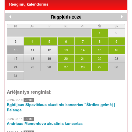
Renginių kalendorius
Rugpjūtis 2026
Pi
An
Tr
Kt
Pn
Št
Sk
1
2
3
4
5
6
7
8
9
10
11
12
13
14
15
16
17
18
19
20
21
22
23
24
25
26
27
28
29
30
31
Artėjantys renginiai:
2026-08-13
20:00
Egidijaus Sipavičiaus akustinis koncertas “Širdies gelmėj |
Palanga
2026-08-14
20:00
Andriaus Mamontovo akustinis koncertas