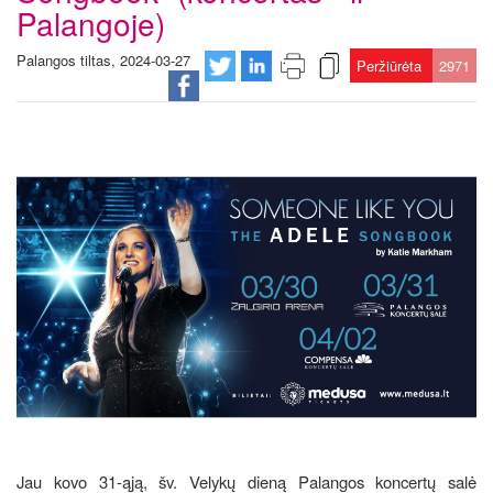
Palangoje)
Palangos tiltas, 2024-03-27
Peržiūrėta
2971
Jau kovo 31-ąją, šv. Velykų dieną Palangos koncertų salė