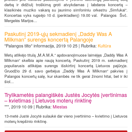
darbą ir didžiulį troškimą groti atvykdamas į labdaros koncertą –
klasikinės muziko vakarą su jaunimo simfoniniu orkestru „Simfukai“.
Koncertas vyks rugsėjo 10 d. (penktadienį) 19.00 val. Palangos Švč.
Mergelės Marijos...
Paskutinį 2019-ųjų sekmadienį „Daddy Was A
Milkman“ surengs koncertą Palangoje
"Palangos tilto" informacija, 2019 10 25 | Rubrika:
Kultūra
Metų atlikėjo titulą „M.A.M.A.“ apdovanojimuose laimėjęs „Daddy Was A
Milkman“ skelbia apie naują koncertą. Paskutinį 2019 m. sekmadienį
populiarusis atlikėjas surengs išskirtinį koncertą Lietuvos pajūryje.
Gruodžio 29 d. savo gerbėjus „Daddy Was A Milkman“ pakvies į
Palangos koncertų salę, kur skambės ne tik gerai žinomi hitai, bet ir iki
šiol...
Trylikametės palangiškės Justės Jocytės įvertinimas
– kvietimas į Lietuvos moterų rinktinę
***, 2019 10 09 | Rubrika:
Miestas
13-metė Justė Jocytė sulaukė dar vieno įvertinimo – kvietimo į Lietuvos
moterų krepšinio rinktinę.