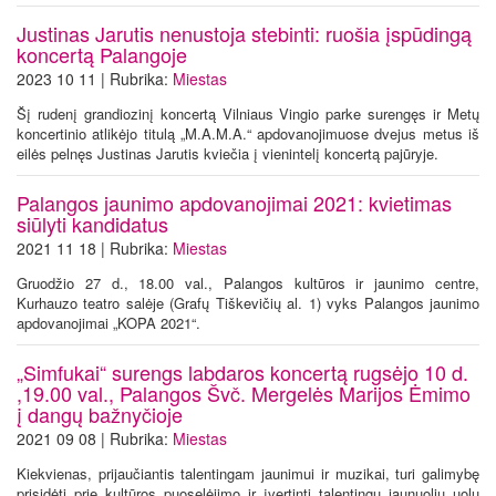
Justinas Jarutis nenustoja stebinti: ruošia įspūdingą
koncertą Palangoje
2023 10 11 | Rubrika:
Miestas
Šį rudenį grandiozinį koncertą Vilniaus Vingio parke surengęs ir Metų
koncertinio atlikėjo titulą „M.A.M.A.“ apdovanojimuose dvejus metus iš
eilės pelnęs Justinas Jarutis kviečia į vienintelį koncertą pajūryje.
Palangos jaunimo apdovanojimai 2021: kvietimas
siūlyti kandidatus
2021 11 18 | Rubrika:
Miestas
Gruodžio 27 d., 18.00 val., Palangos kultūros ir jaunimo centre,
Kurhauzo teatro salėje (Grafų Tiškevičių al. 1) vyks Palangos jaunimo
apdovanojimai „KOPA 2021“.
„Simfukai“ surengs labdaros koncertą rugsėjo 10 d.
,19.00 val., Palangos Švč. Mergelės Marijos Ėmimo
į dangų bažnyčioje
2021 09 08 | Rubrika:
Miestas
Kiekvienas, prijaučiantis talentingam jaunimui ir muzikai, turi galimybę
prisidėti prie kultūros puoselėjimo ir įvertinti talentingų jaunuolių uolų