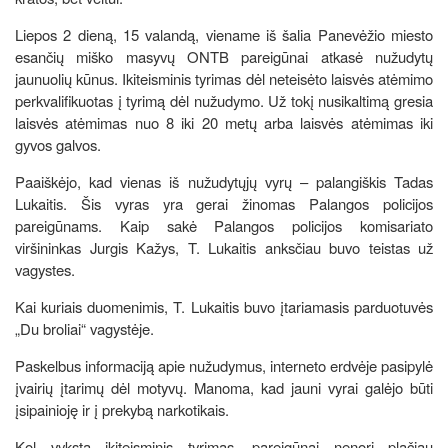
Liepos 2 dieną, 15 valandą, viename iš šalia Panevėžio miesto
esančių miško masyvų ONTB pareigūnai atkasė nužudytų
jaunuolių kūnus. Ikiteisminis tyrimas dėl neteisėto laisvės atėmimo
perkvalifikuotas į tyrimą dėl nužudymo. Už tokį nusikaltimą gresia
laisvės atėmimas nuo 8 iki 20 metų arba laisvės atėmimas iki
gyvos galvos.
Paaiškėjo, kad vienas iš nužudytųjų vyrų – palangiškis Tadas
Lukaitis. Šis vyras yra gerai žinomas Palangos policijos
pareigūnams. Kaip sakė Palangos policijos komisariato
viršininkas Jurgis Kažys, T. Lukaitis anksčiau buvo teistas už
vagystes.
Kai kuriais duomenimis, T. Lukaitis buvo įtariamasis parduotuvės
„Du broliai“ vagystėje.
Paskelbus informaciją apie nužudymus, interneto erdvėje pasipylė
įvairių įtarimų dėl motyvų. Manoma, kad jauni vyrai galėjo būti
įsipainioję ir į prekybą narkotikais.
Kol vyksta ikiteisminis tyrimas, pareigūnai nenori plačiau