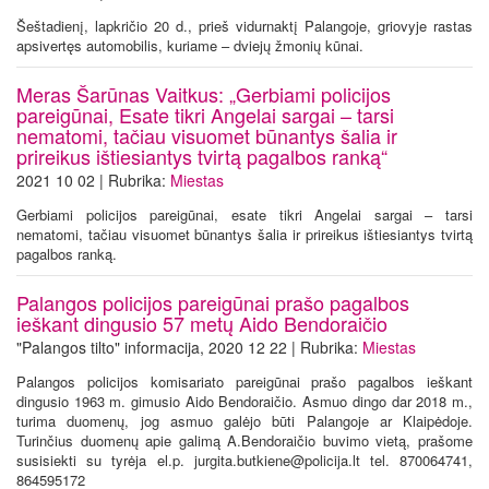
Šeštadienį, lapkričio 20 d., prieš vidurnaktį Palangoje, griovyje rastas
apsivertęs automobilis, kuriame – dviejų žmonių kūnai.
Meras Šarūnas Vaitkus: „Gerbiami policijos
pareigūnai, Esate tikri Angelai sargai – tarsi
nematomi, tačiau visuomet būnantys šalia ir
prireikus ištiesiantys tvirtą pagalbos ranką“
2021 10 02 | Rubrika:
Miestas
Gerbiami policijos pareigūnai, esate tikri Angelai sargai – tarsi
nematomi, tačiau visuomet būnantys šalia ir prireikus ištiesiantys tvirtą
pagalbos ranką.
Palangos policijos pareigūnai prašo pagalbos
ieškant dingusio 57 metų Aido Bendoraičio
"Palangos tilto" informacija, 2020 12 22 | Rubrika:
Miestas
Palangos policijos komisariato pareigūnai prašo pagalbos ieškant
dingusio 1963 m. gimusio Aido Bendoraičio. Asmuo dingo dar 2018 m.,
turima duomenų, jog asmuo galėjo būti Palangoje ar Klaipėdoje.
Turinčius duomenų apie galimą A.Bendoraičio buvimo vietą, prašome
susisiekti su tyrėja el.p. jurgita.butkiene@policija.lt tel. 870064741,
864595172