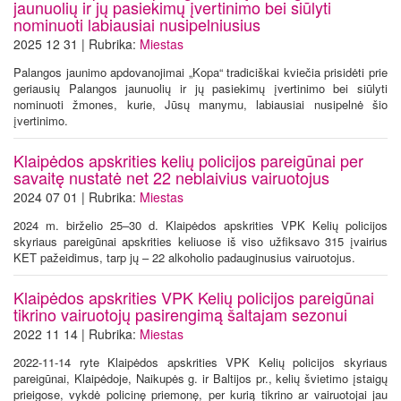
jaunuolių ir jų pasiekimų įvertinimo bei siūlyti
nominuoti labiausiai nusipelniusius
2025 12 31 | Rubrika:
Miestas
Palangos jaunimo apdovanojimai „Kopa“ tradiciškai kviečia prisidėti prie
geriausių Palangos jaunuolių ir jų pasiekimų įvertinimo bei siūlyti
nominuoti žmones, kurie, Jūsų manymu, labiausiai nusipelnė šio
įvertinimo.
Klaipėdos apskrities kelių policijos pareigūnai per
savaitę nustatė net 22 neblaivius vairuotojus
2024 07 01 | Rubrika:
Miestas
2024 m. birželio 25–30 d. Klaipėdos apskrities VPK Kelių policijos
skyriaus pareigūnai apskrities keliuose iš viso užfiksavo 315 įvairius
KET pažeidimus, tarp jų – 22 alkoholio padauginusius vairuotojus.
Klaipėdos apskrities VPK Kelių policijos pareigūnai
tikrino vairuotojų pasirengimą šaltajam sezonui
2022 11 14 | Rubrika:
Miestas
2022-11-14 ryte Klaipėdos apskrities VPK Kelių policijos skyriaus
pareigūnai, Klaipėdoje, Naikupės g. ir Baltijos pr., kelių švietimo įstaigų
prieigose, vykdė policinę priemonę, per kurią tikrino ar vairuotojai jau