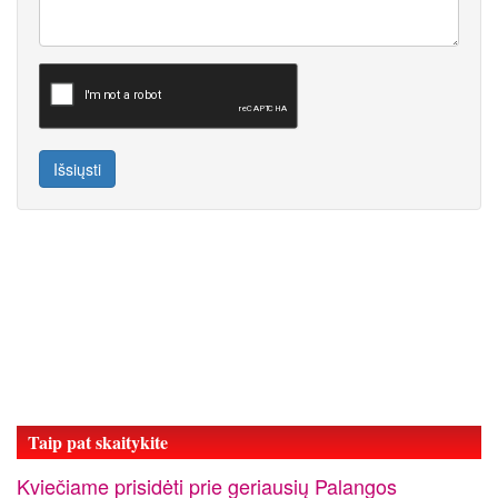
Išsiųsti
Taip pat skaitykite
Kviečiame prisidėti prie geriausių Palangos