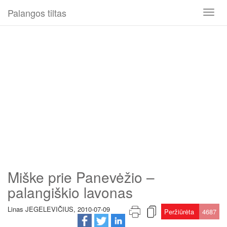
Palangos tiltas
Toggl
naviga
Miške prie Panevėžio –
palangiškio lavonas
Linas JEGELEVIČIUS, 2010-07-09
Peržiūrėta
4687