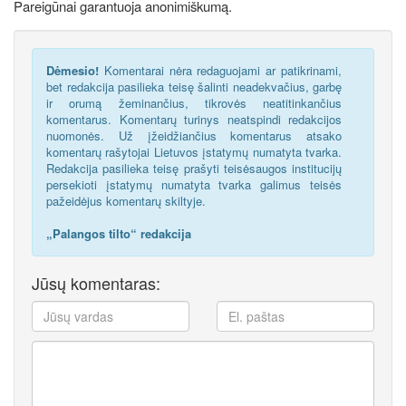
Pareigūnai garantuoja anonimiškumą.
Dėmesio!
Komentarai nėra redaguojami ar patikrinami,
bet redakcija pasilieka teisę šalinti neadekvačius, garbę
ir orumą žeminančius, tikrovės neatitinkančius
komentarus. Komentarų turinys neatspindi redakcijos
nuomonės. Už įžeidžiančius komentarus atsako
komentarų rašytojai Lietuvos įstatymų numatyta tvarka.
Redakcija pasilieka teisę prašyti teisėsaugos institucijų
persekioti įstatymų numatyta tvarka galimus teisės
pažeidėjus komentarų skiltyje.
„Palangos tilto“ redakcija
Jūsų komentaras: