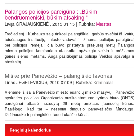
Palangos policijos pareigūnai: „Būkim
bendruomeniški, būkim atsakingi“
Livija GRAJAUSKIENĖ , 2015 01 15 | Rubrika:
Miestas
Trečiadienį į Kurhauzo salę rinkosi palangiškiai, garbūs svečiai iš įvairių
teisėsaugos institucijų, miesto vadovai ir, žinoma, policijos pareigūnai
bei policijos rėmėjai: čia buvo pristatyta praėjusių metų Palangos
miesto policijos komisariato ataskaita, apžvelgta veikla ir brėžiamos
gairės šiems metams. Auga pasitikėjimas policija Veiklos apžvalgą ir
ataskaitą...
Miške prie Panevėžio – palangiškio lavonas
Linas JEGELEVIČIUS, 2010 07 09 | Rubrika:
Kriminalai
Viename iš šalia Panevėžio miesto esančių miško masyvų, Panevėžio
apskrities policijos Organizuoto nusikalstamumo tyrimo biuro (ONTB)
pareigūnai atkasė nužudytų 26 metų amžiaus jaunuolių kūnus.
Paaiškėjo, kad tai – neseniai dingusio panevėžiečio Mindaugo
Diržinausko ir palangiškio Tado Lukaičio kūnai.
Renginių kalendorius