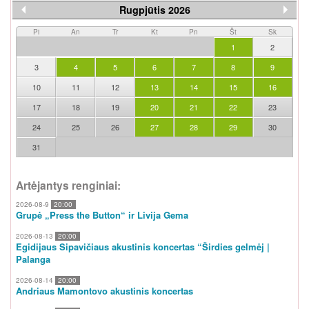
Rugpjūtis 2026
Pi
An
Tr
Kt
Pn
Št
Sk
1
2
3
4
5
6
7
8
9
10
11
12
13
14
15
16
17
18
19
20
21
22
23
24
25
26
27
28
29
30
31
Artėjantys renginiai:
2026-08-9
20:00
Grupė „Press the Button“ ir Livija Gema
2026-08-13
20:00
Egidijaus Sipavičiaus akustinis koncertas “Širdies gelmėj |
Palanga
2026-08-14
20:00
Andriaus Mamontovo akustinis koncertas