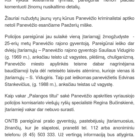
komentuoti žinomų nusikaltimo detalių.
Žiauriai nužudytų jaunų vyrų kūnus Panevėžio kriminalistai aptiko
netoli Panevėžio esančiame Paežerių miške.
Policijos pareigūnai jau sulaikė vieną įtariamąjį žmogžudyste -
25-erių metų Panevėžio rajono gyventoją. Pareigūnai ieško dar
dviejų įtariamųjų – Panevėžio rajono gyventojo Sauliaus Vidugirio
(g. 1969 m.), anksčiau teisto už vagystes, plėšimą, chuliganizmą.
Panevėžio miesto apylinkės teisme dabar nagrinėjama
baudžiamoji byla dėl neteisėto laisvės atėmimo, kurioje vienas iš
įtariamųjų – S. Vidugiris. Taip pat ieškomas panevėžietis Edvinas
Stankevičius, (g. 1988 m.), anksčiau teistas už vagystę.
Kaip vakar „Palangos tiltui“ sakė Panevėžio apskrities vyriausiojo
policijos komisariato viešųjų ryšių specialistė Regina Bučinskienė,
įtariamieji vakar dar nebuvo surasti.
ONTB pareigūnai prašo gyventojų, pastebėjusių įtariamuosius,
žinančių, kur jie slapstosi, pranešti tel. 112 arba anoniminiu
telefonu (8 45) 503 333. Už vertingą informaciją bus atlyginta.