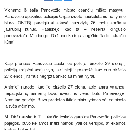
Viename iš šalia Panevėžio miesto esančių miško masyvų,
Panevėžio apskrities policijos Organizuoto nusikalstamumo tyrimo
biuro (ONTB) pareigūnai atkasė nužudytų 26 metų amžiaus
jaunuolių kūnus. Paaiškėjo, kad tai – neseniai dingusio
panevėžiečio Mindaugo Diržinausko ir palangiškio Tado Lukaičio
kūnai.
Kaip praneša Panevėžio apskrities policija, birželio 29 dieną į
policiją kreipėsi abejų vyrų artimieji ir pranešė, kad nuo birželio
27 dienos į namus negrįžta anksčiau minėti vyrai.
Artimieji nurodė, kad jie birželio 27 dieną, apie antrą valandą,
nepažįstamų asmenų buvo išvesti iš vieno buto Panevėžyje,
Nemuno gatvėje. Buvo pradėtas ikiteisminis tyrimas dėl neteisėto
laisvės atėmimo.
M. Diržinausko ir T. Lukaičio ieškojo gausios Panevėžio policijos
pajėgos, buvo keliamos ir tikrinamos įvairios versijos, atliekamos
kratos, bet veltui.