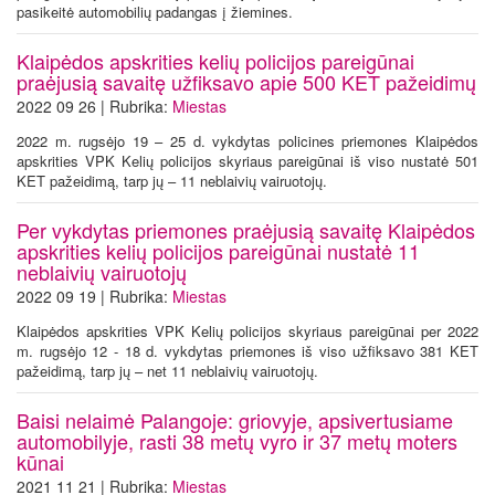
pasikeitė automobilių padangas į žiemines.
Klaipėdos apskrities kelių policijos pareigūnai
praėjusią savaitę užfiksavo apie 500 KET pažeidimų
2022 09 26 | Rubrika:
Miestas
2022 m. rugsėjo 19 – 25 d. vykdytas policines priemones Klaipėdos
apskrities VPK Kelių policijos skyriaus pareigūnai iš viso nustatė 501
KET pažeidimą, tarp jų – 11 neblaivių vairuotojų.
Per vykdytas priemones praėjusią savaitę Klaipėdos
apskrities kelių policijos pareigūnai nustatė 11
neblaivių vairuotojų
2022 09 19 | Rubrika:
Miestas
Klaipėdos apskrities VPK Kelių policijos skyriaus pareigūnai per 2022
m. rugsėjo 12 - 18 d. vykdytas priemones iš viso užfiksavo 381 KET
pažeidimą, tarp jų – net 11 neblaivių vairuotojų.
Baisi nelaimė Palangoje: griovyje, apsivertusiame
automobilyje, rasti 38 metų vyro ir 37 metų moters
kūnai
2021 11 21 | Rubrika:
Miestas