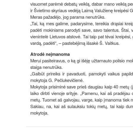
visuomet parėmė debatų veiklą, dabar mano veiklą peri
ir Švietimo skyriaus vedėją Laimą Valužienę kreipėsi G
Meras pažadėjo, jog parama nenutrūks.
„Tai, ką mes galime, padarysime, tereikia drąsiai kre
padėti mokiniams parodyti save, savo talentus. Štai, 
vienintelė Lietuvos atstovė. Tai taip pat tėvai kreipėsi,
vardą, padėti“, – pastebėjimą išsakė Š. Vaitkus.
Atrodė neįmanoma
Merui pasiteiravus, o ką gi išėję užtarnauto poilsio moky
staiga nenutrūks.
„Galbūt prireiks ir pavaduoti, pamokyti vaikus papil
mokytoja G. Pečiukevičienė.
Mokytoja prisiminė save prieš daugiau kaip 40 metų (j
laiko dirbti vienoje srityje. „Pamenu, kai aš pradėjau
metų. Tuomet aš galvojau, varge, kaip įmanoma tiek met
Sakiau, na, kai aš sulauksiu tokių metų, tai kaip dum
mokytoja.