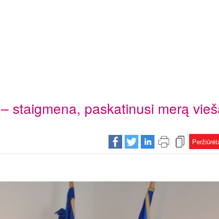
 – staigmena, paskatinusi merą vieš
Peržiūrė