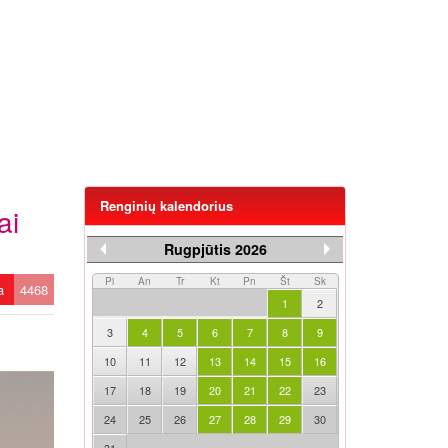
Renginių kalendorius
ai
Rugpjūtis 2026
Pi
An
Tr
Kt
Pn
Št
Sk
ta
4468
1
2
3
4
5
6
7
8
9
10
11
12
13
14
15
16
17
18
19
20
21
22
23
24
25
26
27
28
29
30