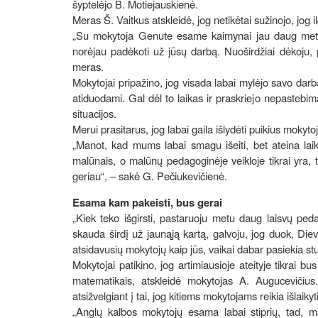
šyptelėjo B. Motiejauskienė.
Meras Š. Vaitkus atskleidė, jog netikėtai sužinojo, jog
„Su mokytoja Genute esame kaimynai jau daug metų, t
norėjau padėkoti už jūsų darbą. Nuoširdžiai dėkoju, 
meras.
Mokytojai pripažino, jog visada labai mylėjo savo darb
atiduodami. Gal dėl to laikas ir praskriejo nepastebim
situacijos.
Merui prasitarus, jog labai gaila išlydėti puikius mokytoju
„Manot, kad mums labai smagu išeiti, bet ateina laika
malūnais, o malūnų pedagoginėje veikloje tikrai yra, tu
geriau“, – sakė G. Pečiukevičienė.
Esama kam pakeisti, bus gerai
„Kiek teko išgirsti, pastaruoju metu daug laisvų pe
skauda širdį už jaunąją kartą, galvoju, jog duok, Di
atsidavusių mokytojų kaip jūs, vaikai dabar pasiekia stu
Mokytojai patikino, jog artimiausioje ateityje tikrai 
matematikais, atskleidė mokytojas A. Augucevičius.
atsižvelgiant į tai, jog kitiems mokytojams reikia išlaiky
„Anglų kalbos mokytojų esama labai stiprių, tad, 