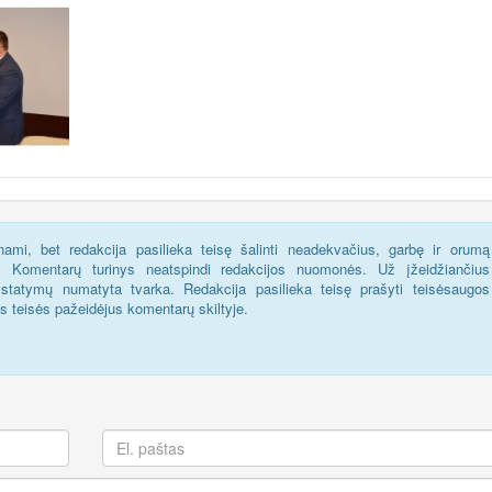
ami, bet redakcija pasilieka teisę šalinti neadekvačius, garbę ir orumą
s. Komentarų turinys neatspindi redakcijos nuomonės. Už įžeidžiančius
statymų numatyta tvarka. Redakcija pasilieka teisę prašyti teisėsaugos
us teisės pažeidėjus komentarų skiltyje.