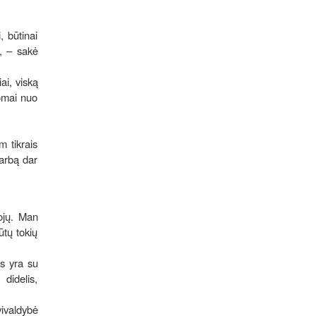
 būtinai
“, – sakė
ai, viską
somai nuo
m tikrais
darbą dar
ojų. Man
ūtų tokių
is yra su
didelis,
ivaldybė