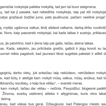
 ilgamečiai mokytojai palieka mokyklą, tad jam tai buvo staigmena.
ad kai ji pasakė, kad nebedirbs mokykloje, taip pat kiti mokytojai,
patys gražiausi žodžiai jums, pats jaudinuosi, pačiam neeilinė proga
ą, mylėjo ugdomus vaikus, širdį atidavė vaikams, darbą dirbo nuoširdži
ai. Nors, kaip pasvarstė mokytojai, kai kada laikas ir sustoja, priklau
s, jie patvirtino, kad ir jiems taip pat gaila, tačiau ateina laikas.
s. Kada, sakykim, jau pritrūksta greičio, galbūt ir jėgų kovoti su ta
omet reikia pagalvoti, kad jaunesni tikrai sugebės pakeisti ir atlikti 
dagoginių darbo vietų, juk anksčiau taip nebūdavo, netrūkdavo mokyt
eve, kad būtų ir ateityje kam mokyti mūsų vaikus, mūsų anūkus, kad b
lbinančių rezultatų, o kaip bus vėliau“, – svarstė meras.
bus kam mokyti, tačiau dar vėliau – nežinia. Pavyzdžiui, blogesnė padėt
 Žinoma, svarbų vaidmenį atlieka ir atlyginimas, kuris nėra labai 
ti šeimą.
manau, kad viskas bus gerai. Džiaugiuosi, kad Palangos miesto sav