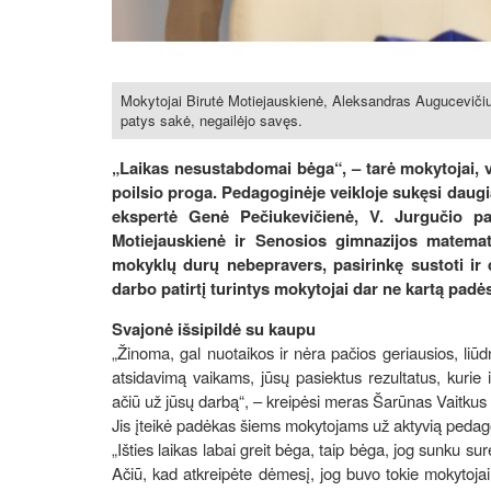
Mokytojai Birutė Motiejauskienė, Aleksandras Augucevičiu
patys sakė, negailėjo savęs.
„Laikas nesustabdomai bėga“, – tarė mokytojai, v
poilsio proga. Pedagoginėje veikloje sukęsi daug
ekspertė Genė Pečiukevičienė, V. Jurgučio p
Motiejauskienė ir Senosios gimnazijos matema
mokyklų durų nebepravers, pasirinkę sustoti ir d
darbo patirtį turintys mokytojai dar ne kartą padės
Svajonė išsipildė su kaupu
„Žinoma, gal nuotaikos ir nėra pačios geriausios, liū
atsidavimą vaikams, jūsų pasiektus rezultatus, kurie iš
ačiū už jūsų darbą“, – kreipėsi meras Šarūnas Vaitkus 
Jis įteikė padėkas šiems mokytojams už aktyvią pedagog
„Išties laikas labai greit bėga, taip bėga, jog sunku 
Ačiū, kad atkreipėte dėmesį, jog buvo tokie mokytojai. 