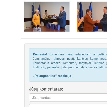
Dėmesio!
Komentarai nėra redaguojami ar patikrin
žeminančius, tikrovės neatitinkančius komentaru
komentarus atsako komentarų rašytojai Lietuvos į
institucijų persekioti įstatymų numatyta tvarka galim
„Palangos tilto“ redakcija
Jūsų komentaras: