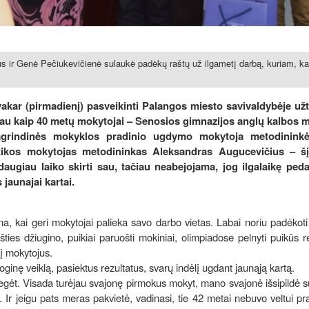
s ir Genė Pečiukevičienė sulaukė padėkų raštų už ilgametį darbą, kuriam, ka
akar (pirmadienį) pasveikinti Palangos miesto savivaldybėje už
iau kaip 40 metų mokytojai – Senosios gimnazijos anglų kalbos 
agrindinės mokyklos pradinio ugdymo mokytoja metodininkė
tikos mokytojas metodininkas Aleksandras Augucevičius – šį
augiau laiko skirti sau, tačiau neabejojama, jog ilgalaikę ped
 jaunajai kartai.
dna, kai geri mokytojai palieka savo darbo vietas. Labai noriu padėkot
ties džiugino, puikiai paruošti mokiniai, olimpiadose pelnyti puikūs re
į mokytojus.
inę veiklą, pasiektus rezultatus, svarų indėlį ugdant jaunąją kartą.
suregėt. Visada turėjau svajonę pirmokus mokyt, mano svajonė išsipildė 
Ir jeigu pats meras pakvietė, vadinasi, tie 42 metai nebuvo veltui pral