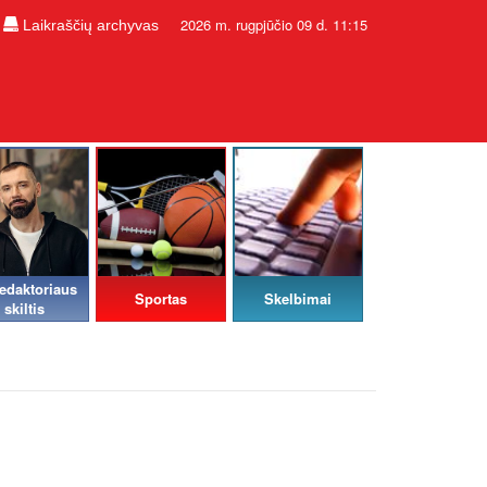
2026 m. rugpjūčio 09 d. 11:15
Laikraščių archyvas
edaktoriaus
Sportas
Skelbimai
skiltis