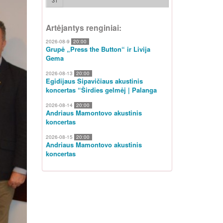
31
Artėjantys renginiai:
2026-08-9
20:00
Grupė „Press the Button“ ir Livija
Gema
2026-08-13
20:00
Egidijaus Sipavičiaus akustinis
koncertas “Širdies gelmėj | Palanga
2026-08-14
20:00
Andriaus Mamontovo akustinis
koncertas
2026-08-15
20:00
Andriaus Mamontovo akustinis
koncertas