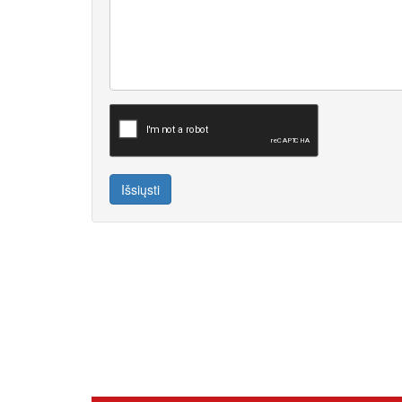
Išsiųsti