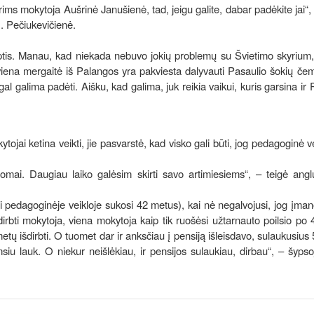
ms mokytoja Aušrinė Janušienė, tad, jeigu galite, dabar padėkite jai“,
. Pečiukevičienė.
iptis. Manau, kad niekada nebuvo jokių problemų su Švietimo skyrium,
viena mergaitė iš Palangos yra pakviesta dalyvauti Pasaulio šokių če
 gal galima padėti. Aišku, kad galima, juk reikia vaikui, kuris garsina ir
tojai ketina veikti, jie pasvarstė, kad visko gali būti, jog pedagoginė ve
domai. Daugiau laiko galėsim skirti savo artimiesiems“, – teigė ang
i pedagoginėje veikloje sukosi 42 metus), kai nė negalvojusi, jog įma
 dirbti mokytoja, viena mokytoja kaip tik ruošėsi užtarnauto poilsio po
ų išdirbti. O tuomet dar ir anksčiau į pensiją išleisdavo, sulaukusius
siu lauk. O niekur neišlėkiau, ir pensijos sulaukiau, dirbau“, – šypso