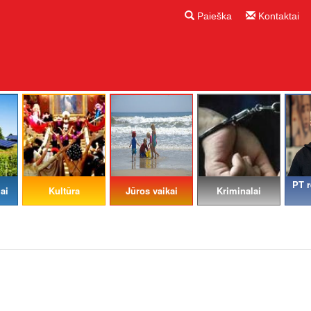
Paieška
Kontaktai
PT r
ai
Kultūra
Jūros vaikai
Kriminalai