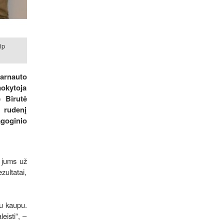
ip
tarnauto
mokytoja
 Birutė
 rudenį
agoginio
i jums už
zultatai,
su kaupu.
eisti“, –