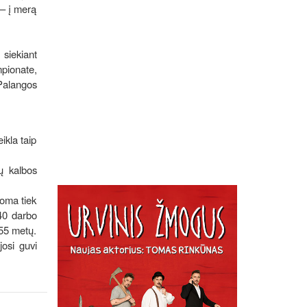
 – į merą
 siekiant
mpionate,
 Palangos
ikla taip
lų kalbos
noma tiek
 40 darbo
 55 metų.
josi guvi