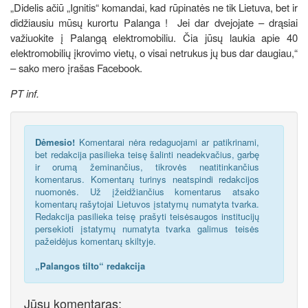
„Didelis ačiū „Ignitis“ komandai, kad rūpinatės ne tik Lietuva, bet ir
didžiausiu mūsų kurortu Palanga ! Jei dar dvejojate – drąsiai
važiuokite į Palangą elektromobiliu. Čia jūsų laukia apie 40
elektromobilių įkrovimo vietų, o visai netrukus jų bus dar daugiau,“
– sako mero įrašas Facebook.
PT inf.
Dėmesio!
Komentarai nėra redaguojami ar patikrinami,
bet redakcija pasilieka teisę šalinti neadekvačius, garbę
ir orumą žeminančius, tikrovės neatitinkančius
komentarus. Komentarų turinys neatspindi redakcijos
nuomonės. Už įžeidžiančius komentarus atsako
komentarų rašytojai Lietuvos įstatymų numatyta tvarka.
Redakcija pasilieka teisę prašyti teisėsaugos institucijų
persekioti įstatymų numatyta tvarka galimus teisės
pažeidėjus komentarų skiltyje.
„Palangos tilto“ redakcija
Jūsų komentaras: