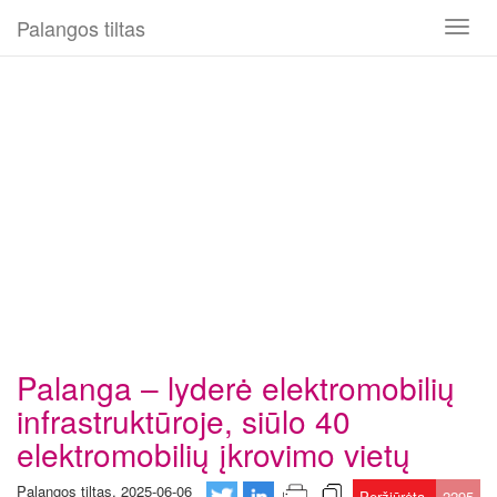
Palangos tiltas
Toggl
naviga
Palanga – lyderė elektromobilių
infrastruktūroje, siūlo 40
elektromobilių įkrovimo vietų
Palangos tiltas, 2025-06-06
Peržiūrėta
2295