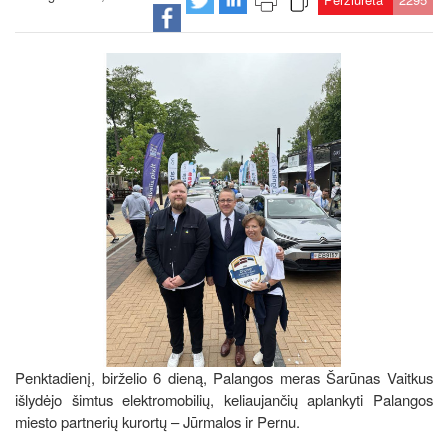
Penktadienį, birželio 6 dieną, Palangos meras Šarūnas Vaitkus
išlydėjo šimtus elektromobilių, keliaujančių aplankyti Palangos
miesto partnerių kurortų – Jūrmalos ir Pernu.