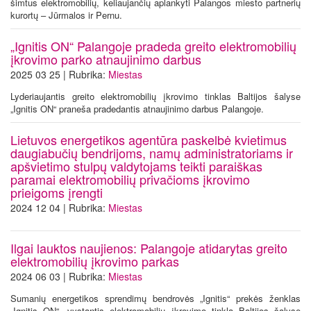
šimtus elektromobilių, keliaujančių aplankyti Palangos miesto partnerių
kurortų – Jūrmalos ir Pernu.
„Ignitis ON“ Palangoje pradeda greito elektromobilių
įkrovimo parko atnaujinimo darbus
2025 03 25 | Rubrika:
Miestas
Lyderiaujantis greito elektromobilių įkrovimo tinklas Baltijos šalyse
„Ignitis ON“ praneša pradedantis atnaujinimo darbus Palangoje.
Lietuvos energetikos agentūra paskelbė kvietimus
daugiabučių bendrijoms, namų administratoriams ir
apšvietimo stulpų valdytojams teikti paraiškas
paramai elektromobilių privačioms įkrovimo
prieigoms įrengti
2024 12 04 | Rubrika:
Miestas
Ilgai lauktos naujienos: Palangoje atidarytas greito
elektromobilių įkrovimo parkas
2024 06 03 | Rubrika:
Miestas
Sumanių energetikos sprendimų bendrovės „Ignitis“ prekės ženklas
„Ignitis ON“, vystantis elektromobilių įkrovimo tinklą Baltijos šalyse​​