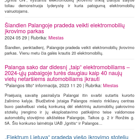
toliau demonstruoja lyderystę ir kuria patogumą elektromobilių
vairuotojams.
Šiandien Palangoje pradeda veikti elektromobilių
įkrovimo parkas
2024 05 29 | Rubrika:
Miestas
Šiandien, penktadienį, Palangoje pradeda veikti elektromobilių įkrovimo
parkas. Vienu metu čia galės krautis 20 elektromobilių.
Palanga sako dar didesnį „taip“ elektromobiliams –
2024-ųjų pabaigoje turės daugiau kaip 40 naujų
vietų netaršiems automobiliams įkrauti
"Palangos tilto" informacija, 2023 11 20 | Rubrika:
Miestas
Praėjusią savaitę pasirašyta Palangai itin svarbi sutartis kurorto
žalinimo kelyje. Biudžetinė įstaiga Palangos miesto rinkliavų centras
buvo paskelbusi viešą konkursą dėl elektrinių automobilių pakrovimo
stotelių įrengimo ir jų eksploatavimo patikėjimo teise valdomose
automobilių stovėjimo aikštelėse Palangoje, Taikos g. 2 ir Ronžės g.
5A. Šio konkurso laimėtoja UAB „Ignitis“ ir Palangos...
„Elektrum Lietuva“ pradeda viešo įkrovimo stotelių