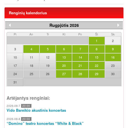
Renginių kalendorius
Rugpjūtis 2026
Pi
An
Tr
Kt
Pn
Št
Sk
1
2
3
4
5
6
7
8
9
10
11
12
13
14
15
16
17
18
19
20
21
22
23
24
25
26
27
28
29
30
31
Artėjantys renginiai:
2026-08-7
20:00
Vido Bareikio akustinis koncertas
2026-08-8
20:00
“Domino” teatro koncertas “White & Black”