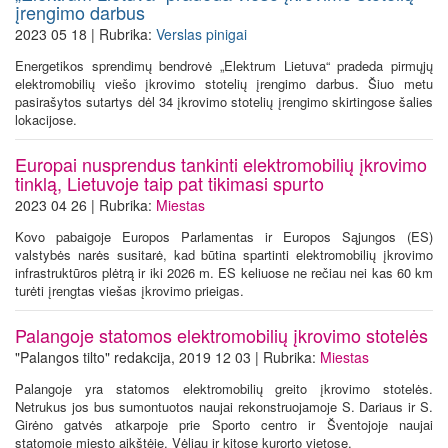
įrengimo darbus
2023 05 18 | Rubrika:
Verslas pinigai
Energetikos sprendimų bendrovė „Elektrum Lietuva“ pradeda pirmųjų
elektromobilių viešo įkrovimo stotelių įrengimo darbus. Šiuo metu
pasirašytos sutartys dėl 34 įkrovimo stotelių įrengimo skirtingose šalies
lokacijose.
Europai nusprendus tankinti elektromobilių įkrovimo
tinklą, Lietuvoje taip pat tikimasi spurto
2023 04 26 | Rubrika:
Miestas
Kovo pabaigoje Europos Parlamentas ir Europos Sąjungos (ES)
valstybės narės susitarė, kad būtina spartinti elektromobilių įkrovimo
infrastruktūros plėtrą ir iki 2026 m. ES keliuose ne rečiau nei kas 60 km
turėti įrengtas viešas įkrovimo prieigas.
Palangoje statomos elektromobilių įkrovimo stotelės
"Palangos tilto" redakcija, 2019 12 03 | Rubrika:
Miestas
Palangoje yra statomos elektromobilių greito įkrovimo stotelės.
Netrukus jos bus sumontuotos naujai rekonstruojamoje S. Dariaus ir S.
Girėno gatvės atkarpoje prie Sporto centro ir Šventojoje naujai
statomoje miesto aikštėje. Vėliau ir kitose kurorto vietose.