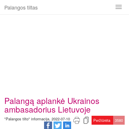
Palangos tiltas
Toggl
naviga
Palangą aplankė Ukrainos
ambasadorius Lietuvoje
"Palangos tilto" informacija, 2022-07-10
Peržiūrėta
3580