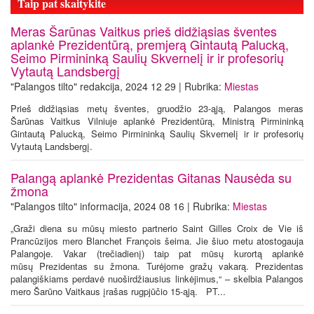
Taip pat skaitykite
Meras Šarūnas Vaitkus prieš didžiąsias šventes
aplankė Prezidentūrą, premjerą Gintautą Palucką,
Seimo Pirmininką Saulių Skvernelį ir ir profesorių
Vytautą Landsbergį
"Palangos tilto" redakcija, 2024 12 29 | Rubrika:
Miestas
Prieš didžiąsias metų šventes, gruodžio 23-ąją, Palangos meras
Šarūnas Vaitkus Vilniuje aplankė Prezidentūrą, Ministrą Pirmininką
Gintautą Palucką, Seimo Pirmininką Saulių Skvernelį ir ir profesorių
Vytautą Landsbergį.
Palangą aplankė Prezidentas Gitanas Nausėda su
žmona
"Palangos tilto" informacija, 2024 08 16 | Rubrika:
Miestas
„Graži diena su mūsų miesto partnerio Saint Gilles Croix de Vie iš
Prancūzijos mero Blanchet François šeima. Jie šiuo metu atostogauja
Palangoje. Vakar (trečiadienį) taip pat mūsų kurortą aplankė
mūsų Prezidentas su žmona. Turėjome gražų vakarą. Prezidentas
palangiškiams perdavė nuoširdžiausius linkėjimus,“ – skelbia Palangos
mero Šarūno Vaitkaus įrašas rugpjūčio 15-ąją. PT...