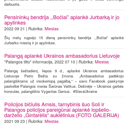
darbuotis.
Pensininkų bendrija ,,Bočiai” aplankė Jurbarką ir jo
apylinkes
2022 09 21 | Rubrika:
Miestas
Šių metų rugsėjo 15 dieną pensininkų bendrija ,,Bočiai” aplankė
Jurbarko miestą ir jo apylinkes.
Palangą aplankė Ukrainos ambasadorius Lietuvoje
"Palangos tilto" informacija, 2022 07 10 | Rubrika:
Miestas
Palangą šeštadienį, liepos 9 d., aplankė Ukrainos ambasadorius
Lietuvoje Petro Bešta su žmona. „Ambasadorius padėkojo
palangiškiams už visokeriopą pagalbą,“ – savo Facebook paskyroje
paskelbė Palangos meras Šarūnas Vaitkus. Dešinėje – Ukrainos garbės
konsulas, palangiškis Vygantas Genius. #SlavaUkraine
Policijos bičiulis Amsis, tarnybinis šuo Soli ir
Palangos policijos pareigūnai aplankė lopšelio-
darželio „Gintarėlis“ auklėtinius (FOTO GALERIJA)
2021 09 23 | Rubrika:
Miestas