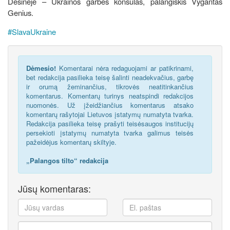
Dešinėje – Ukrainos garbės konsulas, palangiškis Vygantas
Genius.
#SlavaUkraine
Dėmesio!
Komentarai nėra redaguojami ar patikrinami,
bet redakcija pasilieka teisę šalinti neadekvačius, garbę
ir orumą žeminančius, tikrovės neatitinkančius
komentarus. Komentarų turinys neatspindi redakcijos
nuomonės. Už įžeidžiančius komentarus atsako
komentarų rašytojai Lietuvos įstatymų numatyta tvarka.
Redakcija pasilieka teisę prašyti teisėsaugos institucijų
persekioti įstatymų numatyta tvarka galimus teisės
pažeidėjus komentarų skiltyje.
„Palangos tilto“ redakcija
Jūsų komentaras: