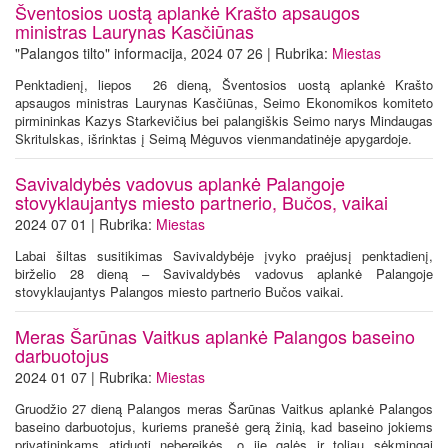
Šventosios uostą aplankė Krašto apsaugos
ministras Laurynas Kasčiūnas
"Palangos tilto" informacija, 2024 07 26 | Rubrika:
Miestas
Penktadienį, liepos 26 dieną, Šventosios uostą aplankė Krašto
apsaugos ministras Laurynas Kasčiūnas, Seimo Ekonomikos komiteto
pirmininkas Kazys Starkevičius bei palangiškis Seimo narys Mindaugas
Skritulskas, išrinktas į Seimą Mėguvos vienmandatinėje apygardoje.
Savivaldybės vadovus aplankė Palangoje
stovyklaujantys miesto partnerio, Bučos, vaikai
2024 07 01 | Rubrika:
Miestas
Labai šiltas susitikimas Savivaldybėje įvyko praėjusį penktadienį,
birželio 28 dieną – Savivaldybės vadovus aplankė Palangoje
stovyklaujantys Palangos miesto partnerio Bučos vaikai.
Meras Šarūnas Vaitkus aplankė Palangos baseino
darbuotojus
2024 01 07 | Rubrika:
Miestas
Gruodžio 27 dieną Palangos meras Šarūnas Vaitkus aplankė Palangos
baseino darbuotojus, kuriems pranešė gerą žinią, kad baseino jokiems
privatininkams atiduoti nebereikės, o jie galės ir toliau sėkmingai