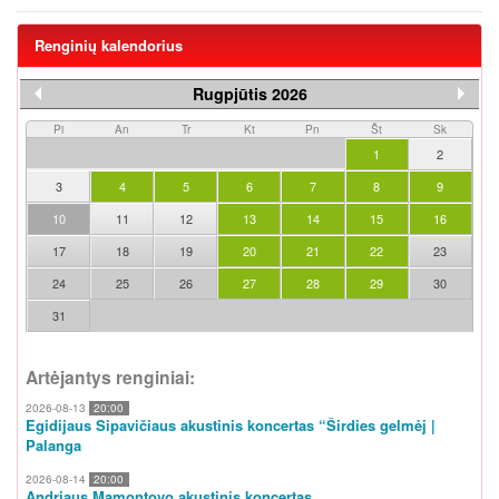
Renginių kalendorius
Rugpjūtis 2026
Pi
An
Tr
Kt
Pn
Št
Sk
1
2
3
4
5
6
7
8
9
10
11
12
13
14
15
16
17
18
19
20
21
22
23
24
25
26
27
28
29
30
31
Artėjantys renginiai:
2026-08-13
20:00
Egidijaus Sipavičiaus akustinis koncertas “Širdies gelmėj |
Palanga
2026-08-14
20:00
Andriaus Mamontovo akustinis koncertas