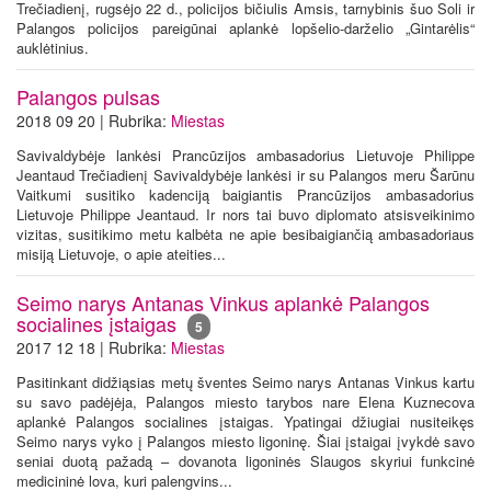
Trečiadienį, rugsėjo 22 d., policijos bičiulis Amsis, tarnybinis šuo Soli ir
Palangos policijos pareigūnai aplankė lopšelio-darželio „Gintarėlis“
auklėtinius.
Palangos pulsas
2018 09 20 | Rubrika:
Miestas
Savivaldybėje lankėsi Prancūzijos ambasadorius Lietuvoje Philippe
Jeantaud Trečiadienį Savivaldybėje lankėsi ir su Palangos meru Šarūnu
Vaitkumi susitiko kadenciją baigiantis Prancūzijos ambasadorius
Lietuvoje Philippe Jeantaud. Ir nors tai buvo diplomato atsisveikinimo
vizitas, susitikimo metu kalbėta ne apie besibaigiančią ambasadoriaus
misiją Lietuvoje, o apie ateities...
Seimo narys Antanas Vinkus aplankė Palangos
socialines įstaigas
5
2017 12 18 | Rubrika:
Miestas
Pasitinkant didžiąsias metų šventes Seimo narys Antanas Vinkus kartu
su savo padėjėja, Palangos miesto tarybos nare Elena Kuznecova
aplankė Palangos socialines įstaigas. Ypatingai džiugiai nusiteikęs
Seimo narys vyko į Palangos miesto ligoninę. Šiai įstaigai įvykdė savo
seniai duotą pažadą – dovanota ligoninės Slaugos skyriui funkcinė
medicininė lova, kuri palengvins...