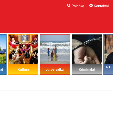
Paieška
Kontaktai
PT r
ai
Kultūra
Jūros vaikai
Kriminalai