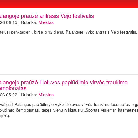
langoje praūžė antrasis Vėjo festivalis
26 06 15 | Rubrika:
Miestas
aėjusį penktadienį, birželio 12 dieną, Palangoje įvyko antrasis Vėjo festivalis.
alangoje praūžė Lietuvos paplūdimio virvės traukimo
empionatas
26 05 22 | Rubrika:
Miestas
vaitgalį Palangos paplūdimyje vyko Lietuvos virvės traukimo federacijos org
plūdimio čempionatas, tapęs vienu ryškiausių „Sportas visiems“ kasmetinė
nginių.