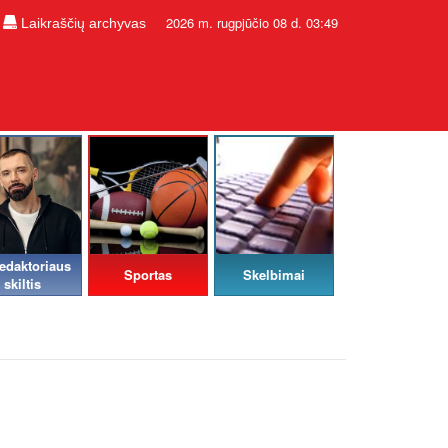
2026 m. rugpjūčio 08 d. 03:49
Laikraščių archyvas
edaktoriaus
Sportas
Skelbimai
skiltis