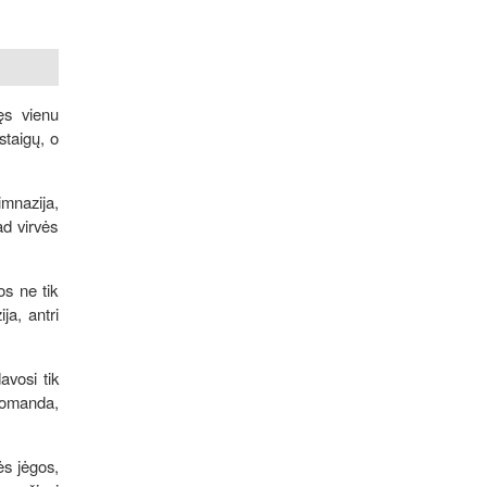
ęs vienu
staigų, o
imnazija,
ad virvės
os ne tik
ja, antri
avosi tik
 komanda,
ės jėgos,