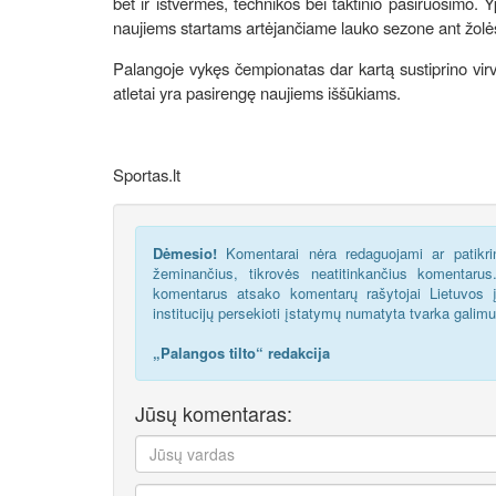
bet ir ištvermės, technikos bei taktinio pasiruošimo. Y
naujiems startams artėjančiame lauko sezone ant žol
Palangoje vykęs čempionatas dar kartą sustiprino virvė
atletai yra pasirengę naujiems iššūkiams.
Sportas.lt
Dėmesio!
Komentarai nėra redaguojami ar patikrin
žeminančius, tikrovės neatitinkančius komentaru
komentarus atsako komentarų rašytojai Lietuvos į
institucijų persekioti įstatymų numatyta tvarka galim
„Palangos tilto“ redakcija
Jūsų komentaras: