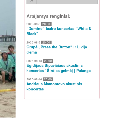
31
Artėjantys renginiai:
2026-08-8
20:00
“Domino” teatro koncertas “White &
Black”
2026-08-9
20:00
Grupė „Press the Button“ ir Livija
Gema
2026-08-13
20:00
Egidijaus Sipavičiaus akustinis
koncertas “Širdies gelmėj | Palanga
2026-08-14
20:00
Andriaus Mamontovo akustinis
koncertas