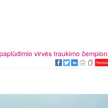
paplūdimio virvės traukimo čempion
Peržiūr