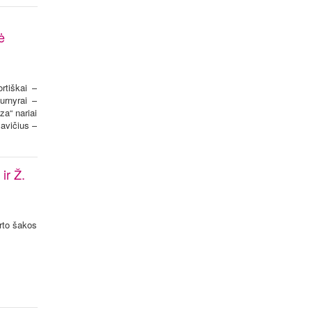
ė
rtiškai –
urnyrai –
a“ nariai
avičius –
ir Ž.
orto šakos