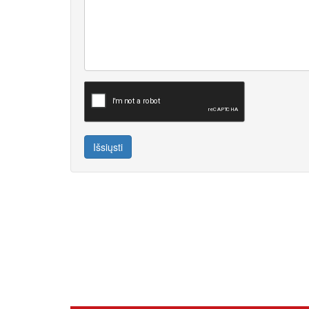
Išsiųsti