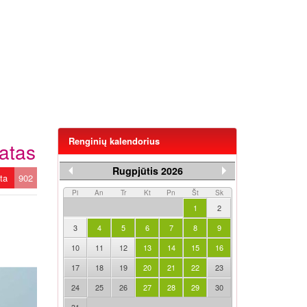
Renginių kalendorius
atas
Rugpjūtis 2026
ėta
902
Pi
An
Tr
Kt
Pn
Št
Sk
1
2
3
4
5
6
7
8
9
10
11
12
13
14
15
16
17
18
19
20
21
22
23
24
25
26
27
28
29
30