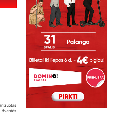
anizuotas
s šventės