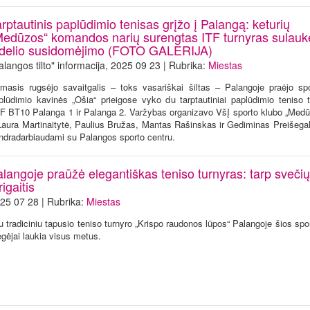
rptautinis paplūdimio tenisas grįžo į Palangą: keturių
Medūzos“ komandos narių surengtas ITF turnyras sulauk
idelio susidomėjimo (FOTO GALERIJA)
alangos tilto" informacija, 2025 09 23 | Rubrika:
Miestas
rmasis rugsėjo savaitgalis – toks vasariškai šiltas – Palangoje praėjo spo
plūdimio kavinės „Ošia“ prieigose vyko du tarptautiniai paplūdimio teniso t
F BT10 Palanga 1 ir Palanga 2. Varžybas organizavo VšĮ sporto klubo „Medūz
Laura Martinaitytė, Paulius Bružas, Mantas Rašinskas ir Gediminas Preišegal
ndradarbiaudami su Palangos sporto centru.
langoje praūžė elegantiškas teniso turnyras: tarp svečių 
igaitis
25 07 28 | Rubrika:
Miestas
u tradiciniu tapusio teniso turnyro „Krispo raudonos lūpos“ Palangoje šios sp
gėjai laukia visus metus.