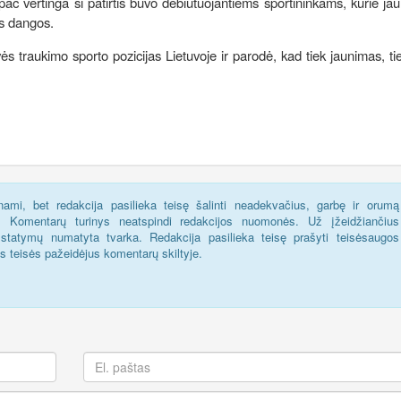
pač vertinga ši patirtis buvo debiutuojantiems sportininkams, kurie jau
ės dangos.
s traukimo sporto pozicijas Lietuvoje ir parodė, kad tiek jaunimas, ti
ami, bet redakcija pasilieka teisę šalinti neadekvačius, garbę ir orumą
s. Komentarų turinys neatspindi redakcijos nuomonės. Už įžeidžiančius
statymų numatyta tvarka. Redakcija pasilieka teisę prašyti teisėsaugos
us teisės pažeidėjus komentarų skiltyje.