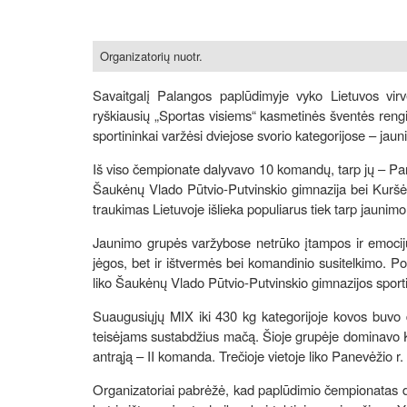
Organizatorių nuotr.
Savaitgalį Palangos paplūdimyje vyko Lietuvos vir
ryškiausių „Sportas visiems“ kasmetinės šventės rengi
sportininkai varžėsi dviejose svorio kategorijose – jaun
Iš viso čempionate dalyvavo 10 komandų, tarp jų – Pan
Šaukėnų Vlado Pūtvio-Putvinskio gimnazija bei Kuršėnų
traukimas Lietuvoje išlieka populiarus tiek tarp jaunimo
Jaunimo grupės varžybose netrūko įtampos ir emocijų 
jėgos, bet ir ištvermės bei komandinio susitelkimo. Po
liko Šaukėnų Vlado Pūtvio-Putvinskio gimnazijos sporti
Suaugusiųjų MIX iki 430 kg kategorijoje kovos buvo d
teisėjams sustabdžius mačą. Šioje grupėje dominavo K
antrąją – II komanda. Trečioje vietoje liko Panevėžio r
Organizatoriai pabrėžė, kad paplūdimio čempionatas dar 