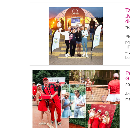
Ta
„
d
"P
Pi
pa
IT
– 
be
Pa
Gr
20
Ja
mė