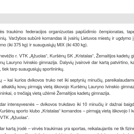
vės traukimo federacijos organizuotas paplūdimio čempionatas, tap
nių. Varžybos subūrė komandas iš įvairių Lietuvos miestų ir ugdymo į
imo (iki 375 kg) ir suaugusiųjų MIX (iki 430 kg).
evėžio r. VTK „Ąžuolas“, Kuršėnų SK „Kristalas“, Žemaitijos kadetų g
 Lauryno Ivinskio gimnazija. Dalyvių įvairovė dar kartą patvirtino, k
, tiek tarp suaugusiųjų sportininkų.
– kai kurios dvikovos truko net iki septynių minučių, pareikalaudam
 atkaklių kovų pirmąją vietą iškovojo Kuršėnų Lauryno Ivinskio gimnazi
ninkai, o trečiąją vietą užėmė Žemaitijos kadetų gimnazija.
ar intensyvesnės – dvikovos trukdavo iki 10 minučių ir dažnai baigd
uršėnų sporto klubo „Kristalas“ komandos – pirmąją vietą iškovojo I
. VTK „Ąžuolas“.
kartą įrodė – virvės traukimas yra sportas, reikalaujantis ne tik fizin