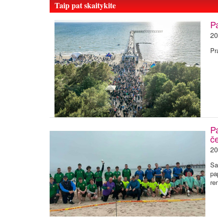
Taip pat skaitykite
Pa
20
Pr
P
č
20
Sa
pa
re