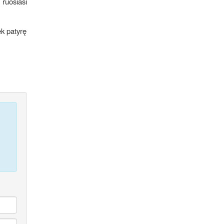
 ruošiasi
ek patyrę