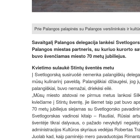
Prie Palangos palapinės su Palangos verslininkais ir kultū
Savaitgalį Palangos delegacija lankėsi Svetlogorsk
Palangos miestas partneris, su kuriuo kurorto sa
buvo švenčiamas miesto 70 metų jubiliejus.
Kvietimo sulaukė Stintų šventės metu
Į Svetlogorską susiruošė nemenka palangiškių delegacija
mūsų kulinarinį paveldą. Palangiškiai džiaugėsi, jog jų
palangiškiai, buvo nemažai, driekėsi eilė.
„Mūsų miesto atstovai ne pirmus metus lankosi Silk
kviečiame į Stintų šventę, jie šiemet taip pat buvo ap
70 metų jubiliejus siejamas su Svetlogorsko pavadini
Svetlogorskas vadinosi kitaip – Raušiai, Rūsiai ar
šventėje tikrai dalyvaus, o pažado nevykdyti negalė
administracijos Kultūros skyriaus vedėjas Robertas T
Juolab kad, kaip paminėjo mero pavaduotojas Rimanta