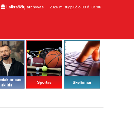
2026 m. rugpjūčio 08 d. 01:06
Laikraščių archyvas
edaktoriaus
Sportas
Skelbimai
skiltis