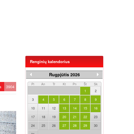
Renginių kalendorius
Rugpjūtis 2026
Pi
An
Tr
Kt
Pn
Št
Sk
ta
3904
1
2
3
4
5
6
7
8
9
10
11
12
13
14
15
16
17
18
19
20
21
22
23
24
25
26
27
28
29
30