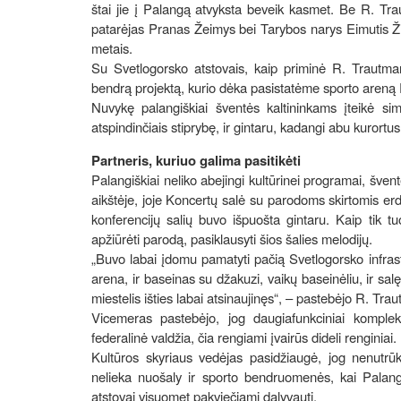
štai jie į Palangą atvyksta beveik kasmet. Be R. Tr
patarėjas Pranas Žeimys bei Tarybos narys Eimutis Ž
metais.
Su Svetlogorsko atstovais, kaip priminė R. Trautman
bendrą projektą, kurio dėka pasistatėme sporto areną 
Nuvykę palangiškiai šventės kaltininkams įteikė si
atspindinčiais stiprybę, ir gintaru, kadangi abu kurortus 
Partneris, kuriuo galima pasitikėti
Palangiškiai neliko abejingi kultūrinei programai, šv
aikštėje, joje Koncertų salė su parodoms skirtomis erd
konferencijų salių buvo išpuošta gintaru. Kaip tik t
apžiūrėti parodą, pasiklausyti šios šalies melodijų.
„Buvo labai įdomu pamatyti pačią Svetlogorsko infras
arena, ir baseinas su džakuzi, vaikų baseinėliu, ir salę 
miestelis išties labai atsinaujinęs“, – pastebėjo R. Tra
Vicemeras pastebėjo, jog daugiafunkciniai kompleks
federalinė valdžia, čia rengiami įvairūs dideli renginiai.
Kultūros skyriaus vedėjas pasidžiaugė, jog nenutr
nelieka nuošaly ir sporto bendruomenės, kai Palango
atstovai visuomet pakviečiami dalyvauti.