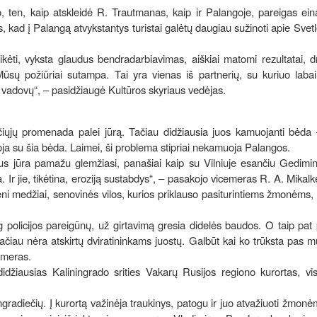
o, ten, kaip atskleidė R. Trautmanas, kaip ir Palangoje, pareigas ei
is, kad į Palangą atvykstantys turistai galėtų daugiau sužinoti apie Svet
kėti, vyksta glaudus bendradarbiavimas, aiškiai matomi rezultatai, 
Mūsų požiūriai sutampa. Tai yra vienas iš partnerių, su kuriuo labai
vadovų“, – pasidžiaugė Kultūros skyriaus vedėjas.
iųjų promenada palei jūrą. Tačiau didžiausia juos kamuojanti bėda 
voja su šia bėda. Laimei, ši problema stipriai nekamuoja Palangos.
ius jūra pamažu glemžiasi, panašiai kaip su Vilniuje esančiu Gedimi
. Ir jie, tikėtina, eroziją sustabdys“, – pasakojo vicemeras R. A. Mikalk
eni medžiai, senovinės vilos, kurios priklauso pasiturintiems žmonėms, 
g policijos pareigūnų, už girtavimą gresia didelės baudos. O taip pat
ačiau nėra atskirtų dviratininkams juostų. Galbūt kai ko trūksta pas m
emeras.
idžiausias Kaliningrado srities Vakarų Rusijos regiono kurortas, vis
ingradiečių. Į kurortą važinėja traukinys, patogu ir juo atvažiuoti žmonė