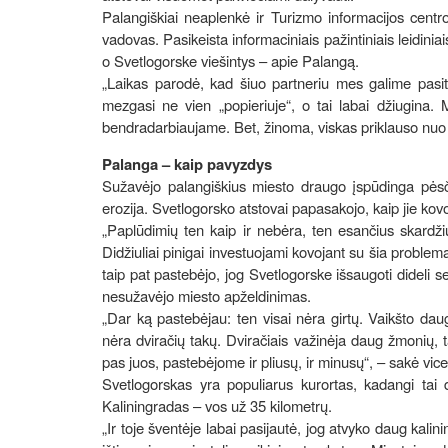
Palangiškiai neaplenkė ir Turizmo informacijos centr
vadovas. Pasikeista informaciniais pažintiniais leidinia
o Svetlogorske viešintys – apie Palangą.
„Laikas parodė, kad šiuo partneriu mes galime pasiti
mezgasi ne vien „popieriuje“, o tai labai džiugina. 
bendradarbiaujame. Bet, žinoma, viskas priklauso nuo 
Palanga – kaip pavyzdys
Sužavėjo palangiškius miesto draugo įspūdinga pėsč
erozija. Svetlogorsko atstovai papasakojo, kaip jie ko
„Paplūdimių ten kaip ir nebėra, ten esančius skardž
Didžiuliai pinigai investuojami kovojant su šia problema
taip pat pastebėjo, jog Svetlogorske išsaugoti dideli s
nesužavėjo miesto apželdinimas.
„Dar ką pastebėjau: ten visai nėra girtų. Vaikšto dau
nėra dviračių takų. Dviračiais važinėja daug žmonių, t
pas juos, pastebėjome ir pliusų, ir minusų“, – sakė vic
Svetlogorskas yra populiarus kurortas, kadangi tai d
Kaliningradas – vos už 35 kilometrų.
„Ir toje šventėje labai pasijautė, jog atvyko daug kalin