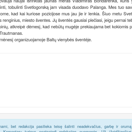
adovauja naujai išrinktas jaunas meras Vladimiras Bondarenka, kuris 
inti, tobulinti Svetlogorską jam visada duodavo Palanga. Mes tuo savo
e, kad kai kuriose pozicijose mus jau jie ir lenkia. Šiuo metu Svet
ius renginius, miesto šventes. Jų šventės gausiai plečiasi, jeigu pernai t
apinių, atkreipė dėmesį, kad nebūtų mugėje prekiaujama bet kokiomis 
. Trautmanas.
 mėnesį organizuojamoje Baltų vienybės šventėje.
ami, bet redakcija pasilieka teisę šalinti neadekvačius, garbę ir orumą
s. Komentarų turinys neatspindi redakcijos nuomonės. Už įžeidžiančius