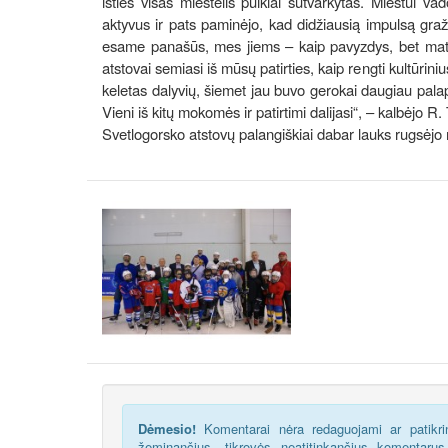
išties visas miestelis puikiai sutvarkytas. Miestui v
aktyvus ir pats paminėjo, kad didžiausią impulsą graž
esame panašūs, mes jiems – kaip pavyzdys, bet matom
atstovai semiasi iš mūsų patirties, kaip rengti kultūrin
keletas dalyvių, šiemet jau buvo gerokai daugiau pal
Vieni iš kitų mokomės ir patirtimi dalijasi“, – kalbėjo R
Svetlogorsko atstovų palangiškiai dabar lauks rugsėjo
Dėmesio!
Komentarai nėra redaguojami ar patikrin
žeminančius, tikrovės neatitinkančius komentaru