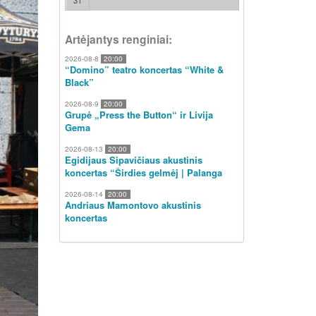
31
Artėjantys renginiai:
2026-08-8
20:00
“Domino” teatro koncertas “White &
Black”
2026-08-9
20:00
Grupė „Press the Button“ ir Livija
Gema
2026-08-13
20:00
Egidijaus Sipavičiaus akustinis
koncertas “Širdies gelmėj | Palanga
2026-08-14
20:00
Andriaus Mamontovo akustinis
koncertas