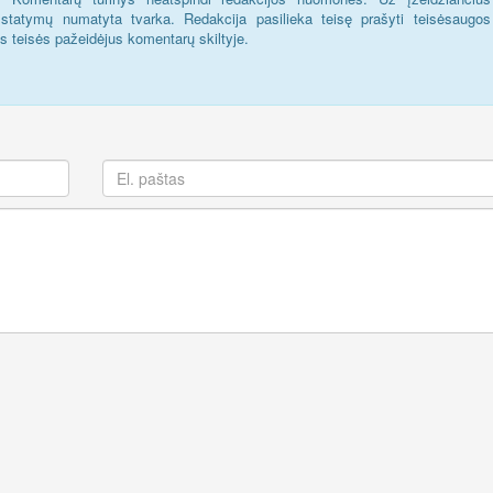
statymų numatyta tvarka. Redakcija pasilieka teisę prašyti teisėsaugos
us teisės pažeidėjus komentarų skiltyje.