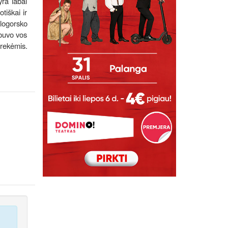
yra labai
tiškai ir
logorsko
ebuvo vos
prekėmis.