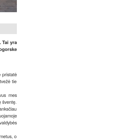
 Tai yra
logorske
 pristatė
tvežė tie
ovus mes
ę šventę.
 anksčiau
uojamoje
ivaldybės
 metus, o