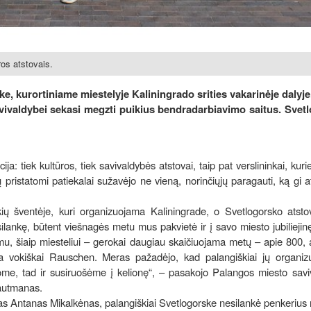
ros atstovais.
e, kurortiniame miestelyje Kaliningrado srities vakarinėje dalyje.
vivaldybei sekasi megzti puikius bendradarbiavimo saitus. Svet
: tiek kultūros, tiek savivaldybės atstovai, taip pat verslininkai, kurie
 pristatomi patiekalai sužavėjo ne vieną, norinčiųjų paragauti, ką gi a
ių šventėje, kuri organizuojama Kaliningrade, o Svetlogorsko atst
silankę, būtent viešnagės metu mus pakvietė ir į savo miesto jubiliejin
mu, šiaip miesteliui – gerokai daugiau skaičiuojama metų – apie 800,
ba vokiškai Rauschen. Meras pažadėjo, kad palangiškiai jų organiz
jome, tad ir susiruošėme į kelionę“, – pasakojo Palangos miesto sav
rautmanas.
s Antanas Mikalkėnas, palangiškiai Svetlogorske nesilankė penkerius