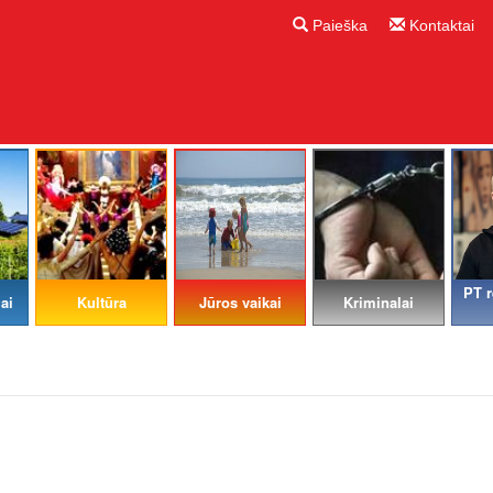
Paieška
Kontaktai
PT r
ai
Kultūra
Jūros vaikai
Kriminalai