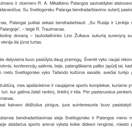
autmano ir vicemero R. A. Mikalkėno Palangos savivaldybei atstovavo
idanavičius. Su Svetlogorsku Palanga bendradarbiavimo sutartį pasir
as, Palangai puikiai sekasi bendradarbiauti. „Su Rusija ir Lenkija
Palangoje“, – teigė R. Trautmanas.
mbolinę dovaną – tautodailininko Lino Žulkaus sukurtą suvenyrą su 
vienija šis jūros turtas.
entės dalyviams buvo pasiūlyta daug pramogų. Šventė vyko naujai rekon
vėmis, konferencijų salėmis, beje, palangiškiams paliko įspūdį tai, kad
uo metu Svetlogorske vyko Tailando kultūros savaitė, svečiai turėjo
truktūrą, mes apsilankėme ir naujajame sporto komplekse, kuriame yr
turi, kur galima žaisti rankinį, tinklinį ir kita. Per pastaruosius penker
utmanas.
ai kainavo didžiulius pinigus, juos suinteresuota buvo pasistatyti
ūkstamas bendradarbiavimas sieja Svetlogorsko ir Palangos meno m
je atsidarius sporto arenai vyksta kokie didesni renginiai, miesto 