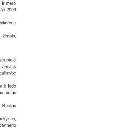
 ir mero
ašė 2009
 vykdėme
žirgais,
struotoje
 viena iš
 galimybę
a ir ledo
ius metus
 Rusijos
okyklas,
partnerio