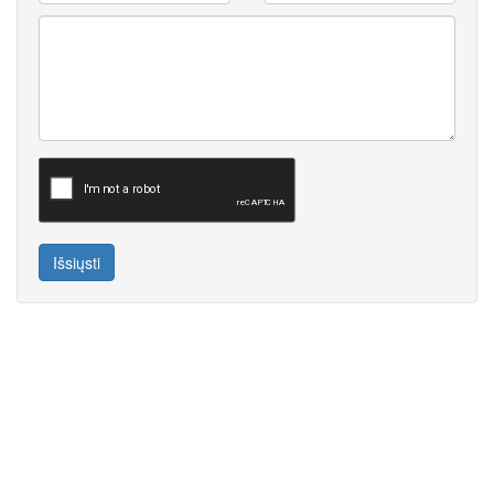
Išsiųsti