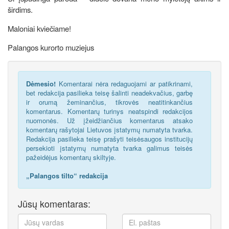
širdims.
Maloniai kviečiame!
Palangos kurorto muziejus
Dėmesio!
Komentarai nėra redaguojami ar patikrinami,
bet redakcija pasilieka teisę šalinti neadekvačius, garbę
ir orumą žeminančius, tikrovės neatitinkančius
komentarus. Komentarų turinys neatspindi redakcijos
nuomonės. Už įžeidžiančius komentarus atsako
komentarų rašytojai Lietuvos įstatymų numatyta tvarka.
Redakcija pasilieka teisę prašyti teisėsaugos institucijų
persekioti įstatymų numatyta tvarka galimus teisės
pažeidėjus komentarų skiltyje.
„Palangos tilto“ redakcija
Jūsų komentaras: