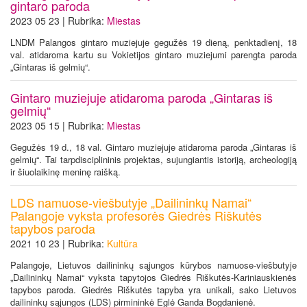
gintaro paroda
2023 05 23 | Rubrika:
Miestas
LNDM Palangos gintaro muziejuje gegužės 19 dieną, penktadienį, 18
val. atidaroma kartu su Vokietijos gintaro muziejumi parengta paroda
„Gintaras iš gelmių“.
Gintaro muziejuje atidaroma paroda „Gintaras iš
gelmių“
2023 05 15 | Rubrika:
Miestas
Gegužės 19 d., 18 val. Gintaro muziejuje atidaroma paroda „Gintaras iš
gelmių“. Tai tarpdisciplininis projektas, sujungiantis istoriją, archeologiją
ir šiuolaikinę meninę raišką.
LDS namuose-viešbutyje „Dailininkų Namai“
Palangoje vyksta profesorės Giedrės Riškutės
tapybos paroda
2021 10 23 | Rubrika:
Kultūra
Palangoje, Lietuvos dailininkų sąjungos kūrybos namuose-viešbutyje
„Dailininkų Namai“ vyksta tapytojos Giedrės Riškutės-Kariniauskienės
tapybos paroda. Giedrės Riškutės tapyba yra unikali, sako Lietuvos
dailininkų sąjungos (LDS) pirmininkė Eglė Ganda Bogdanienė.