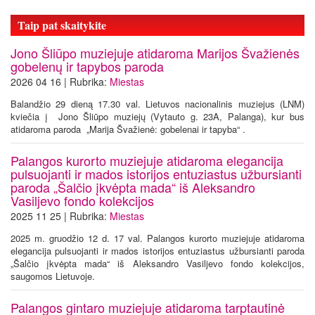
Taip pat skaitykite
Jono Šliūpo muziejuje atidaroma Marijos Švažienės
gobelenų ir tapybos paroda
2026 04 16 | Rubrika:
Miestas
Balandžio 29 dieną 17.30 val. Lietuvos nacionalinis muziejus (LNM)
kviečia į Jono Šliūpo muziejų (Vytauto g. 23A, Palanga), kur bus
atidaroma paroda „Marija Švažienė: gobelenai ir tapyba“ .
Palangos kurorto muziejuje atidaroma elegancija
pulsuojanti ir mados istorijos entuziastus užbursianti
paroda „Šalčio įkvėpta mada“ iš Aleksandro
Vasiljevo fondo kolekcijos
2025 11 25 | Rubrika:
Miestas
2025 m. gruodžio 12 d. 17 val. Palangos kurorto muziejuje atidaroma
elegancija pulsuojanti ir mados istorijos entuziastus užbursianti paroda
„Šalčio įkvėpta mada“ iš Aleksandro Vasiljevo fondo kolekcijos,
saugomos Lietuvoje.
Palangos gintaro muziejuje atidaroma tarptautinė