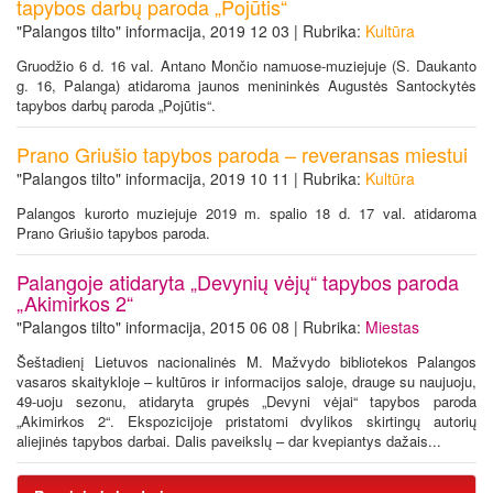
tapybos darbų paroda „Pojūtis“
"Palangos tilto" informacija, 2019 12 03 | Rubrika:
Kultūra
Gruodžio 6 d. 16 val. Antano Mončio namuose-muziejuje (S. Daukanto
g. 16, Palanga) atidaroma jaunos menininkės Augustės Santockytės
tapybos darbų paroda „Pojūtis“.
Prano Griušio tapybos paroda – reveransas miestui
"Palangos tilto" informacija, 2019 10 11 | Rubrika:
Kultūra
Palangos kurorto muziejuje 2019 m. spalio 18 d. 17 val. atidaroma
Prano Griušio tapybos paroda.
Palangoje atidaryta „Devynių vėjų“ tapybos paroda
„Akimirkos 2“
"Palangos tilto" informacija, 2015 06 08 | Rubrika:
Miestas
Šeštadienį Lietuvos nacionalinės M. Mažvydo bibliotekos Palangos
vasaros skaitykloje – kultūros ir informacijos saloje, drauge su naujuoju,
49-uoju sezonu, atidaryta grupės „Devyni vėjai“ tapybos paroda
„Akimirkos 2“. Ekspozicijoje pristatomi dvylikos skirtingų autorių
aliejinės tapybos darbai. Dalis paveikslų – dar kvepiantys dažais...