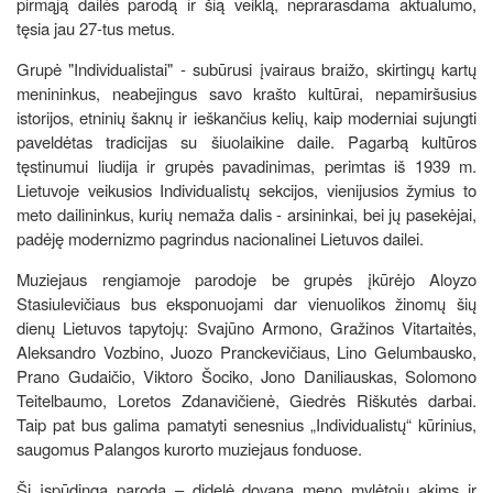
pirmąją dailės parodą ir šią veiklą, neprarasdama aktualumo,
tęsia jau 27-tus metus.
Grupė "Individualistai" - subūrusi įvairaus braižo, skirtingų kartų
menininkus, neabejingus savo krašto kultūrai, nepamiršusius
istorijos, etninių šaknų ir ieškančius kelių, kaip moderniai sujungti
paveldėtas tradicijas su šiuolaikine daile. Pagarbą kultūros
tęstinumui liudija ir grupės pavadinimas, perimtas iš 1939 m.
Lietuvoje veikusios Individualistų sekcijos, vienijusios žymius to
meto dailininkus, kurių nemaža dalis - arsininkai, bei jų pasekėjai,
padėję modernizmo pagrindus nacionalinei Lietuvos dailei.
Muziejaus rengiamoje parodoje be grupės įkūrėjo Aloyzo
Stasiulevičiaus bus eksponuojami dar vienuolikos žinomų šių
dienų Lietuvos tapytojų: Svajūno Armono, Gražinos Vitartaitės,
Aleksandro Vozbino, Juozo Pranckevičiaus, Lino Gelumbausko,
Prano Gudaičio, Viktoro Šociko, Jono Daniliauskas, Solomono
Teitelbaumo, Loretos Zdanavičienė, Giedrės Riškutės darbai.
Taip pat bus galima pamatyti senesnius „Individualistų“ kūrinius,
saugomus Palangos kurorto muziejaus fonduose.
Ši įspūdinga paroda – didelė dovana meno mylėtojų akims ir