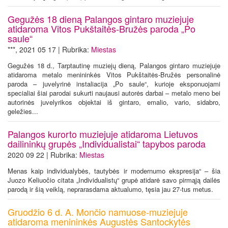
Gegužės 18 dieną Palangos gintaro muziejuje
atidaroma Vitos Pukštaitės-Bružės paroda „Po
saule“
***, 2021 05 17 | Rubrika:
Miestas
Gegužės 18 d., Tarptautinę muziejų dieną, Palangos gintaro muziejuje
atidaroma metalo menininkės Vitos Pukštaitės-Bružės personalinė
paroda – juvelyrinė instaliacija „Po saule“, kurioje eksponuojami
specialiai šiai parodai sukurti naujausi autorės darbai – metalo meno bei
autorinės juvelyrikos objektai iš gintaro, emalio, vario, sidabro,
geležies...
Palangos kurorto muziejuje atidaroma Lietuvos
dailininkų grupės „Individualistai“ tapybos paroda
2020 09 22 | Rubrika:
Miestas
Menas kaip individualybės, tautybės ir modernumo ekspresija“ – šia
Juozo Keliuočio citata „Individualistų“ grupė atidarė savo pirmąją dailės
parodą ir šią veiklą, neprarasdama aktualumo, tęsia jau 27-tus metus.
Gruodžio 6 d. A. Mončio namuose-muziejuje
atidaroma menininkės Augustės Santockytės