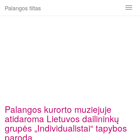
Palangos tiltas
Toggl
naviga
Palangos kurorto muziejuje
atidaroma Lietuvos dailininkų
grupės „Individualistai“ tapybos
paroda