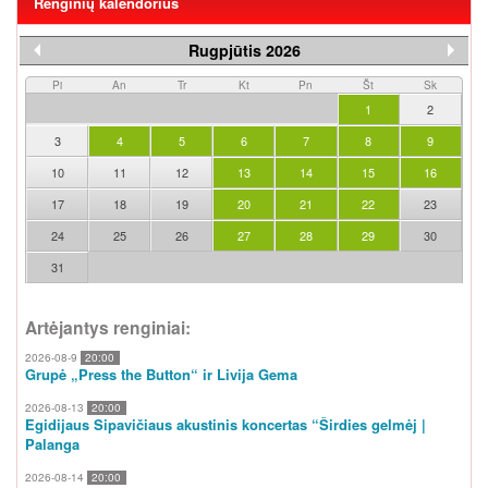
Renginių kalendorius
Rugpjūtis 2026
Pi
An
Tr
Kt
Pn
Št
Sk
1
2
3
4
5
6
7
8
9
10
11
12
13
14
15
16
17
18
19
20
21
22
23
24
25
26
27
28
29
30
31
Artėjantys renginiai:
2026-08-9
20:00
Grupė „Press the Button“ ir Livija Gema
2026-08-13
20:00
Egidijaus Sipavičiaus akustinis koncertas “Širdies gelmėj |
Palanga
2026-08-14
20:00