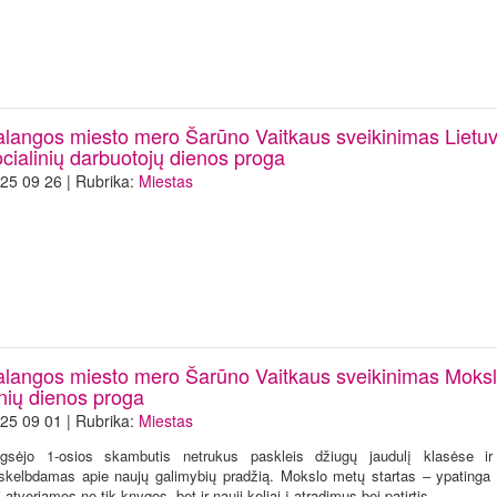
alangos miesto mero Šarūno Vaitkaus sveikinimas Lietu
ocialinių darbuotojų dienos proga
25 09 26 | Rubrika:
Miestas
alangos miesto mero Šarūno Vaitkaus sveikinimas Mokslo
inių dienos proga
25 09 01 | Rubrika:
Miestas
gsėjo 1-osios skambutis netrukus paskleis džiugų jaudulį klasėse ir 
skelbdamas apie naujų galimybių pradžią. Mokslo metų startas – ypatinga 
i atveriamos ne tik knygos, bet ir nauji keliai į atradimus bei patirtis.