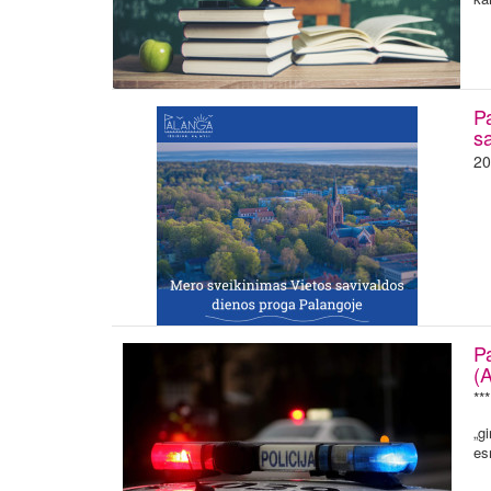
P
s
20
P
(
**
„g
es