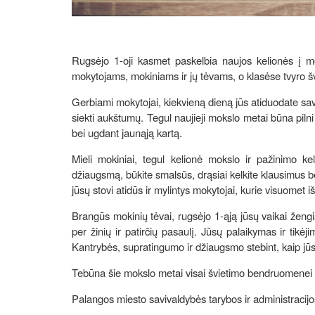
Rugsėjo 1-oji kasmet paskelbia naujos kelionės į mo
mokytojams, mokiniams ir jų tėvams, o klasėse tvyro š
Gerbiami mokytojai, kiekvieną dieną jūs atiduodate savo 
siekti aukštumų. Tegul naujieji mokslo metai būna pil
bei ugdant jaunąją kartą.
Mieli mokiniai, tegul kelionė mokslo ir pažinimo k
džiaugsmą, būkite smalsūs, drąsiai kelkite klausimus be
jūsų stovi atidūs ir mylintys mokytojai, kurie visuomet 
Brangūs mokinių tėvai, rugsėjo 1-ąją jūsų vaikai ženg
per žinių ir patirčių pasaulį. Jūsų palaikymas ir tikė
Kantrybės, supratingumo ir džiaugsmo stebint, kaip jūs
Tebūna šie mokslo metai visai švietimo bendruomenei 
Palangos miesto savivaldybės tarybos ir administracij