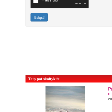
Išsiųsti
Taip pat skaitykite
P
d
20