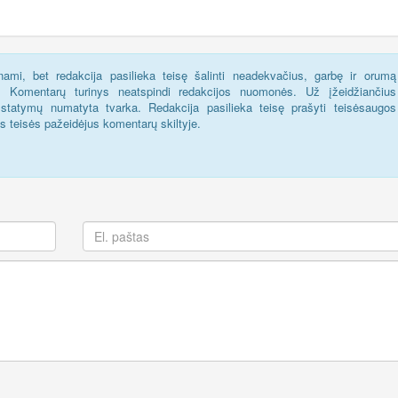
ami, bet redakcija pasilieka teisę šalinti neadekvačius, garbę ir orumą
s. Komentarų turinys neatspindi redakcijos nuomonės. Už įžeidžiančius
statymų numatyta tvarka. Redakcija pasilieka teisę prašyti teisėsaugos
us teisės pažeidėjus komentarų skiltyje.