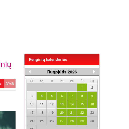
Renginių kalendorius
inių
Rugpjūtis 2026
Pi
An
Tr
Kt
Pn
Št
Sk
ta
3248
1
2
3
4
5
6
7
8
9
10
11
12
13
14
15
16
17
18
19
20
21
22
23
24
25
26
27
28
29
30