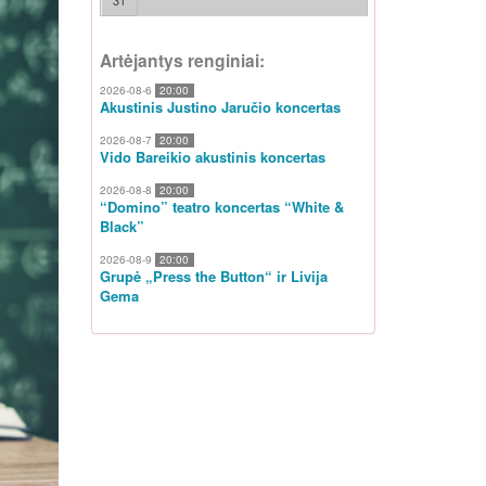
31
Artėjantys renginiai:
2026-08-6
20:00
Akustinis Justino Jaručio koncertas
2026-08-7
20:00
Vido Bareikio akustinis koncertas
2026-08-8
20:00
“Domino” teatro koncertas “White &
Black”
2026-08-9
20:00
Grupė „Press the Button“ ir Livija
Gema