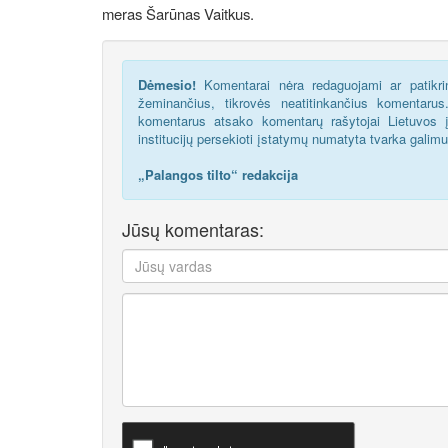
meras Šarūnas Vaitkus.
Dėmesio!
Komentarai nėra redaguojami ar patikrin
žeminančius, tikrovės neatitinkančius komentaru
komentarus atsako komentarų rašytojai Lietuvos į
institucijų persekioti įstatymų numatyta tvarka galim
„Palangos tilto“ redakcija
Jūsų komentaras: