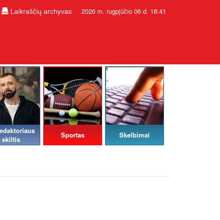
2026 m. rugpjūčio 06 d. 18:41
Laikraščių archyvas
edaktoriaus
Sportas
Skelbimai
skiltis