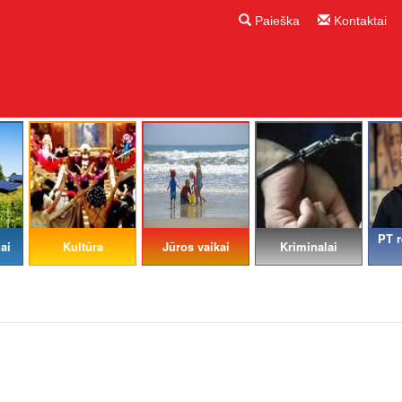
Paieška
Kontaktai
PT r
ai
Kultūra
Jūros vaikai
Kriminalai