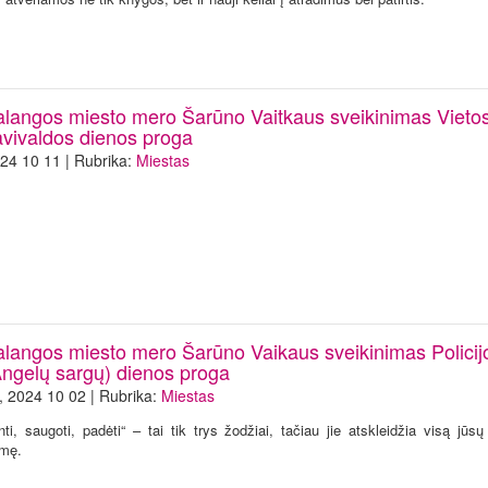
alangos miesto mero Šarūno Vaitkaus sveikinimas Vieto
avivaldos dienos proga
24 10 11 | Rubrika:
Miestas
alangos miesto mero Šarūno Vaikaus sveikinimas Policij
Angelų sargų) dienos proga
*, 2024 10 02 | Rubrika:
Miestas
inti, saugoti, padėti“ – tai tik trys žodžiai, tačiau jie atskleidžia visą jūs
mę.