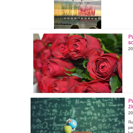
P
s
20
P
ž
20
Ru
pa
ka