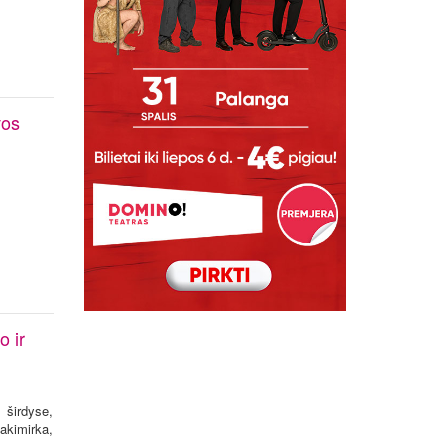
vos
 ir
širdyse,
akimirka,