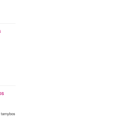
s
os
ų tarnybos