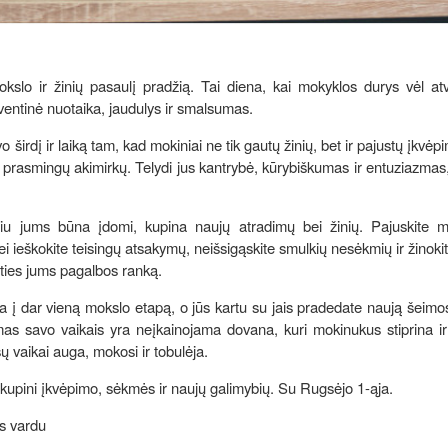
kslo ir žinių pasaulį pradžią. Tai diena, kai mokyklos durys vėl at
ventinė nuotaika, jaudulys ir smalsumas.
širdį ir laiką tam, kad mokiniai ne tik gautų žinių, bet ir pajustų įkvėp
ni prasmingų akimirkų. Telydi jus kantrybė, kūrybiškumas ir entuziazma
eliu jums būna įdomi, kupina naujų atradimų bei žinių. Pajuskite 
i ieškokite teisingų atsakymų, neišsigąskite smulkių nesėkmių ir žinokit
išties jums pagalbos ranką.
ia į dar vieną mokslo etapą, o jūs kartu su jais pradedate naują šeimo
jimas savo vaikais yra neįkainojama dovana, kuri mokinukus stiprina ir
ų vaikai auga, mokosi ir tobulėja.
kupini įkvėpimo, sėkmės ir naujų galimybių. Su Rugsėjo 1-ąja.
os vardu