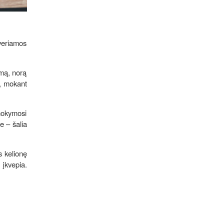
veriamos
imą, norą
s, mokant
mokymosi
e – šalia
s kelionę
 įkvepia.