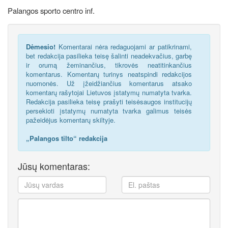
Palangos sporto centro inf.
Dėmesio!
Komentarai nėra redaguojami ar patikrinami,
bet redakcija pasilieka teisę šalinti neadekvačius, garbę
ir orumą žeminančius, tikrovės neatitinkančius
komentarus. Komentarų turinys neatspindi redakcijos
nuomonės. Už įžeidžiančius komentarus atsako
komentarų rašytojai Lietuvos įstatymų numatyta tvarka.
Redakcija pasilieka teisę prašyti teisėsaugos institucijų
persekioti įstatymų numatyta tvarka galimus teisės
pažeidėjus komentarų skiltyje.
„Palangos tilto“ redakcija
Jūsų komentaras: