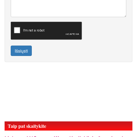
Išsiųsti
Taip pat skaitykite