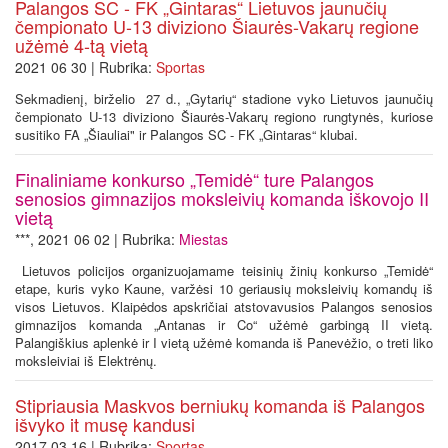
Palangos SC - FK „Gintaras“ Lietuvos jaunučių
čempionato U-13 diviziono Šiaurės-Vakarų regione
užėmė 4-tą vietą
2021 06 30 | Rubrika:
Sportas
Sekmadienį, birželio 27 d., „Gytarių“ stadione vyko Lietuvos jaunučių
čempionato U-13 diviziono Šiaurės-Vakarų regiono rungtynės, kuriose
susitiko FA „Šiauliai" ir Palangos SC - FK „Gintaras“ klubai.
Finaliniame konkurso „Temidė“ ture Palangos
senosios gimnazijos moksleivių komanda iškovojo II
vietą
***, 2021 06 02 | Rubrika:
Miestas
Lietuvos policijos organizuojamame teisinių žinių konkurso „Temidė“
etape, kuris vyko Kaune, varžėsi 10 geriausių moksleivių komandų iš
visos Lietuvos. Klaipėdos apskričiai atstovavusios Palangos senosios
gimnazijos komanda „Antanas ir Co“ užėmė garbingą II vietą.
Palangiškius aplenkė ir I vietą užėmė komanda iš Panevėžio, o treti liko
moksleiviai iš Elektrėnų.
Stipriausia Maskvos berniukų komanda iš Palangos
išvyko it musę kandusi
2017 03 16 | Rubrika:
Sportas