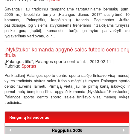
Savaitgalį jau tradiciniu tampančiame tarptautiniame berniukų (gim.
2005 m.) krepšinio turnyre „Palangos dienos 2017“ susigrūmė 10
komandų. Palangiškių krepšininkų treneris Regimantas Juška
pasidžiaugė, jog visiems atvykusiems treneriams ir žaidėjams turnyras
paliko gerą įspūdį, komandos turėjo galimybę pasivaržyti su
lygiaverčiais varžovais, o ir...
„Nykštuko“ komanda apgynė salės futbolo čempionų
titulą
„Palangos tilto“, Palangos sporto centro inf. , 2013 02 11 |
Rubrika:
Sportas
Penktadienį Palangos sporto centro sporto salėje finišavo visą mėnesį
vykęs tradicinis atviras salės futbolo mėgėjų turnyras Palangos sporto
centro taurėms laimėti. Pirmąją vietą jau ne pirmą kartą iškovojo ir
pernai metų čempionų titulą apgynė komanda „Nykštukas“.Penktadienį
Palangos sporto centro sporto salėje finišavo visą mėnesį vykęs
tradicinis...
Renginių kalendorius
Rugpjūtis 2026