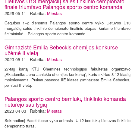
Lietuvos U13 mergaičių salės tinklinio čempionato
finale triumfavo Palangos sporto centro komanda
2026 05 11 | Rubrika:
Miestas
Gegužės 1–2 dienomis Palangos sporto centre vyko Lietuvos U13
mergaičių salės tinklinio čempionato finalinis etapas, kuriame triumfavo
šeimininkė – Palangos sporto centro komanda.
Gimnazistė Emilia Sebeckis chemijos konkurse
užėmė II vietą
2023 05 11 | Rubrika:
Miestas
27-tąjį kartą KTU Cheminės technologijos fakultetas organizavo
„Akademiko Jono Janickio chemijos konkursą“, kuris skirtas 8-12 klasių
moksleiviams. Puikiai pasirodė IIE klasės gimnazistė Emilia Sebeckis,
pelniusi II vietą.
Palangos sporto centro berniukų tinklinio komanda
neturėjo sau lygių
2023 04 03 | Rubrika:
Miestas
Sekmadienį Raseiniuose vyko antrasis U-12 berniukų Lietuvos tinklinio
čempionato turas.