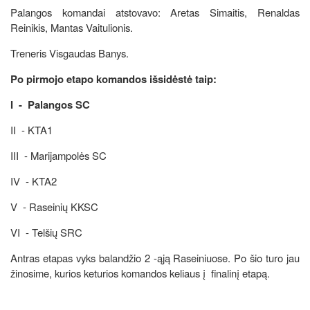
Palangos komandai atstovavo: Aretas Simaitis, Renaldas
Reinikis, Mantas Vaitulionis.
Treneris Visgaudas Banys.
Po pirmojo etapo komandos išsidėstė taip:
I - Palangos SC
II - KTA1
III - Marijampolės SC
IV - KTA2
V - Raseinių KKSC
VI - Telšių SRC
Antras etapas vyks balandžio 2 -ąją Raseiniuose. Po šio turo jau
žinosime, kurios keturios komandos keliaus į finalinį etapą.