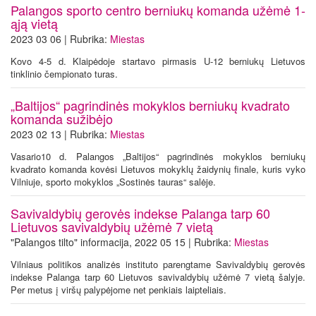
Palangos sporto centro berniukų komanda užėmė 1-
ąją vietą
2023 03 06 | Rubrika:
Miestas
Kovo 4-5 d. Klaipėdoje startavo pirmasis U-12 berniukų Lietuvos
tinklinio čempionato turas.
„Baltijos“ pagrindinės mokyklos berniukų kvadrato
komanda sužibėjo
2023 02 13 | Rubrika:
Miestas
Vasario10 d. Palangos „Baltijos“ pagrindinės mokyklos berniukų
kvadrato komanda kovėsi Lietuvos mokyklų žaidynių finale, kuris vyko
Vilniuje, sporto mokyklos „Sostinės tauras“ salėje.
Savivaldybių gerovės indekse Palanga tarp 60
Lietuvos savivaldybių užėmė 7 vietą
"Palangos tilto" informacija, 2022 05 15 | Rubrika:
Miestas
Vilniaus politikos analizės instituto parengtame Savivaldybių gerovės
indekse Palanga tarp 60 Lietuvos savivaldybių užėmė 7 vietą šalyje.
Per metus į viršų palypėjome net penkiais laipteliais.