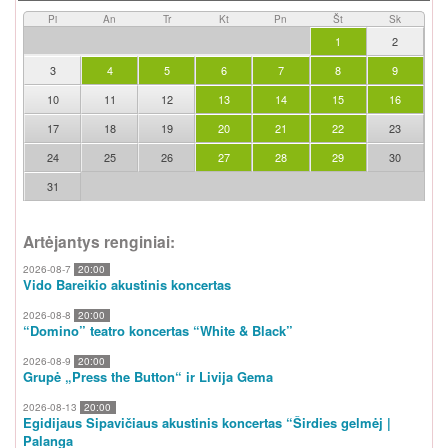
Pi
An
Tr
Kt
Pn
Št
Sk
1
2
3
4
5
6
7
8
9
10
11
12
13
14
15
16
17
18
19
20
21
22
23
24
25
26
27
28
29
30
31
Artėjantys renginiai:
2026-08-7
20:00
Vido Bareikio akustinis koncertas
2026-08-8
20:00
“Domino” teatro koncertas “White & Black”
2026-08-9
20:00
Grupė „Press the Button“ ir Livija Gema
2026-08-13
20:00
Egidijaus Sipavičiaus akustinis koncertas “Širdies gelmėj |
Palanga