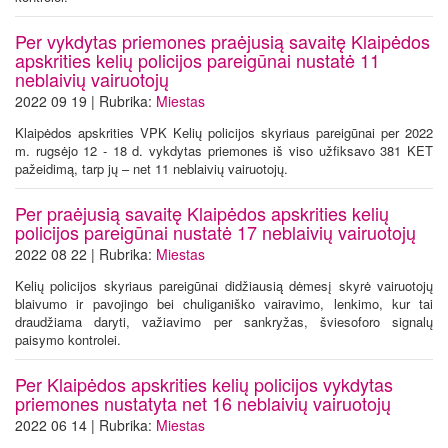
Per vykdytas priemones praėjusią savaitę Klaipėdos
apskrities kelių policijos pareigūnai nustatė 11
neblaivių vairuotojų
2022 09 19 | Rubrika:
Miestas
Klaipėdos apskrities VPK Kelių policijos skyriaus pareigūnai per 2022
m. rugsėjo 12 - 18 d. vykdytas priemones iš viso užfiksavo 381 KET
pažeidimą, tarp jų – net 11 neblaivių vairuotojų.
Per praėjusią savaitę Klaipėdos apskrities kelių
policijos pareigūnai nustatė 17 neblaivių vairuotojų
2022 08 22 | Rubrika:
Miestas
Kelių policijos skyriaus pareigūnai didžiausią dėmesį skyrė vairuotojų
blaivumo ir pavojingo bei chuliganiško vairavimo, lenkimo, kur tai
draudžiama daryti, važiavimo per sankryžas, šviesoforo signalų
paisymo kontrolei.
Per Klaipėdos apskrities kelių policijos vykdytas
priemones nustatyta net 16 neblaivių vairuotojų
2022 06 14 | Rubrika:
Miestas