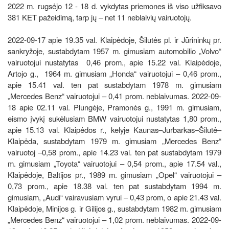
2022 m. rugsėjo 12 - 18 d. vykdytas priemones iš viso užfiksavo
381 KET pažeidimą, tarp jų – net 11 neblaivių vairuotojų.
2022-09-17 apie 19.35 val. Klaipėdoje, Šilutės pl. ir Jūrininkų pr.
sankryžoje, sustabdytam 1957 m. gimusiam automobilio „Volvo“
vairuotojui nustatytas 0,46 prom., apie 15.22 val. Klaipėdoje,
Artojo g., 1964 m. gimusiam „Honda“ vairuotojui – 0,46 prom.,
apie 15.41 val. ten pat sustabdytam 1978 m. gimusiam
„Mercedes Benz“ vairuotojui – 0,41 prom. neblaivumas. 2022-09-
18 apie 02.11 val. Plungėje, Pramonės g., 1991 m. gimusiam,
eismo įvykį sukėlusiam BMW vairuotojui nustatytas 1,80 prom.,
apie 15.13 val. Klaipėdos r., kelyje Kaunas–Jurbarkas–Šilutė–
Klaipėda, sustabdytam 1979 m. gimusiam „Mercedes Benz“
vairuotoj –0,58 prom., apie 14.23 val. ten pat sustabdytam 1979
m. gimusiam „Toyota“ vairuotojui – 0,54 prom., apie 17.54 val.,
Klaipėdoje, Baltijos pr., 1989 m. gimusiam „Opel“ vairuotojui –
0,73 prom., apie 18.38 val. ten pat sustabdytam 1994 m.
gimusiam, „Audi“ vairavusiam vyrui – 0,43 prom, o apie 21.43 val.
Klaipėdoje, Minijos g. ir Gilijos g., sustabdytam 1982 m. gimusiam
„Mercedes Benz“ vairuotojui – 1,02 prom. neblaivumas. 2022-09-