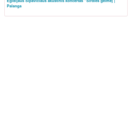
Egidijaus Sipavičiaus akustinis koncertas “Širdies gelmėj |
Palanga