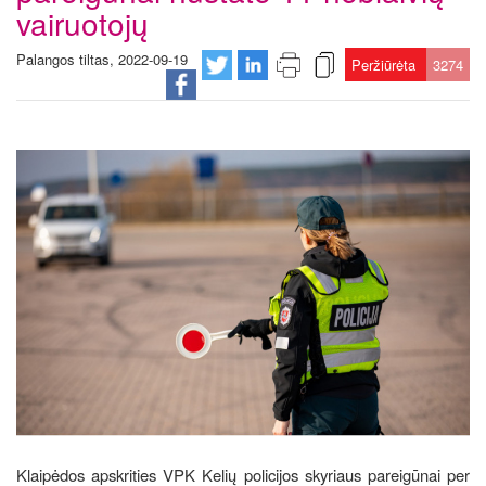
vairuotojų
Palangos tiltas, 2022-09-19
Peržiūrėta
3274
Klaipėdos apskrities VPK Kelių policijos skyriaus pareigūnai per