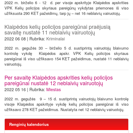
2022 m. birželio 6 - 12 d. per visoje apskrityje Klaipėdos apskrities
VPK Kelių policijos skyriaus pareigūnų vykdytas priemones iš viso
užfiksuota 290 KET pažeidimų, tarp jų – net 16 neblaivių vairuotojų.
Klaipėdos kelių policijos pareigūnai praėjusią
savaitę nustatė 11 neblaivių vairuotojų
2022 06 08 | Rubrika:
Kriminalai
2022 m. gegužės 30 – birželio 5 d. sustiprintą vairuotojų blaivumo
kontrolę vykdę Klaipėdos apskr. VPK Kelių policijos skyriaus
pareigūnai iš viso užfiksavo 154 KET pažeidimus, nustatė 11 neblaivių
vairuotojų.
Per savaitę Klaipėdos apskrities kelių policijos
pareigūnai nustatė 12 neblaivių vairuotojų
2022 05 16 | Rubrika:
Miestas
2022 m. gegužės 9 – 15 d. sustiprintą vairuotojų blaivumo kontrolę
visoje Klaipėdos apskrityje vykdę kelių policijos pareigūnai iš viso
užfiksavo 278 KET pažeidimus. Nustatyta net 12 neblaivių vairuotojų.
Renginių kalendorius