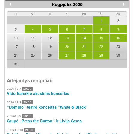
Rugpjūtis 2026
Pi
An
Tr
Kt
Pn
Št
Sk
1
2
3
4
5
6
7
8
9
10
11
12
13
14
15
16
17
18
19
20
21
22
23
24
25
26
27
28
29
30
31
Artėjantys renginiai:
2026-08-7
20:00
Vido Bareikio akustinis koncertas
2026-08-8
20:00
“Domino” teatro koncertas “White & Black”
2026-08-9
20:00
Grupė „Press the Button“ ir Livija Gema
2026-08-13
20:00