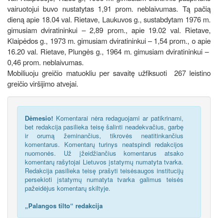
vairuotojui buvo nustatytas 1,91 prom. neblaivumas. Tą pačią
dieną apie 18.04 val. Rietave, Laukuvos g., sustabdytam 1976 m.
gimusiam dviratininkui – 2,89 prom., apie 19.02 val. Rietave,
Klaipėdos g., 1973 m. gimusiam dviratininkui – 1,54 prom., o apie
16.20 val. Rietave, Plungės g., 1964 m. gimusiam dviratininkui –
0,46 prom. neblaivumas.
Mobiliuoju greičio matuokliu per savaitę užfiksuoti 267 leistino
greičio viršijimo atvejai.
Dėmesio!
Komentarai nėra redaguojami ar patikrinami,
bet redakcija pasilieka teisę šalinti neadekvačius, garbę
ir orumą žeminančius, tikrovės neatitinkančius
komentarus. Komentarų turinys neatspindi redakcijos
nuomonės. Už įžeidžiančius komentarus atsako
komentarų rašytojai Lietuvos įstatymų numatyta tvarka.
Redakcija pasilieka teisę prašyti teisėsaugos institucijų
persekioti įstatymų numatyta tvarka galimus teisės
pažeidėjus komentarų skiltyje.
„Palangos tilto“ redakcija