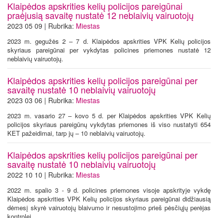
Klaipėdos apskrities kelių policijos pareigūnai
praėjusią savaitę nustatė 12 neblaivių vairuotojų
2023 05 09 | Rubrika:
Miestas
2023 m. gegužės 2 – 7 d. Klaipėdos apskrities VPK Kelių policijos
skyriaus pareigūnai per vykdytas policines priemones nustatė 12
neblaivių vairuotojų.
Klaipėdos apskrities kelių policijos pareigūnai per
savaitę nustatė 10 neblaivių vairuotojų
2023 03 06 | Rubrika:
Miestas
2023 m. vasario 27 – kovo 5 d. per Klaipėdos apskrities VPK Kelių
policijos skyriaus pareigūnų vykdytas priemones iš viso nustatyti 654
KET pažeidimai, tarp jų – 10 neblaivių vairuotojų.
Klaipėdos apskrities kelių policijos pareigūnai per
savaitę nustatė 10 neblaivių vairuotojų
2022 10 10 | Rubrika:
Miestas
2022 m. spalio 3 - 9 d. policines priemones visoje apskrityje vykdę
Klaipėdos apskrities VPK Kelių policijos skyriaus pareigūnai didžiausią
dėmesį skyrė vairuotojų blaivumo ir nesustojimo prieš pėsčiųjų perėjas
kontrolei.