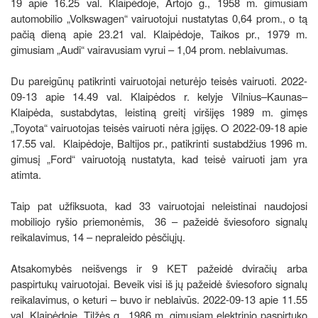
19 apie 16.25 val. Klaipėdoje, Artojo g., 1958 m. gimusiam
automobilio „Volkswagen“ vairuotojui nustatytas 0,64 prom., o tą
pačią dieną apie 23.21 val. Klaipėdoje, Taikos pr., 1979 m.
gimusiam „Audi“ vairavusiam vyrui – 1,04 prom. neblaivumas.
Du pareigūnų patikrinti vairuotojai neturėjo teisės vairuoti. 2022-
09-13 apie 14.49 val. Klaipėdos r. kelyje Vilnius–Kaunas–
Klaipėda, sustabdytas, leistiną greitį viršijęs 1989 m. gimęs
„Toyota“ vairuotojas teisės vairuoti nėra įgijęs. O 2022-09-18 apie
17.55 val. Klaipėdoje, Baltijos pr., patikrinti sustabdžius 1996 m.
gimusį „Ford“ vairuotoją nustatyta, kad teisė vairuoti jam yra
atimta.
Taip pat užfiksuota, kad 33 vairuotojai neleistinai naudojosi
mobiliojo ryšio priemonėmis, 36 – pažeidė šviesoforo signalų
reikalavimus, 14 – nepraleido pėsčiųjų.
Atsakomybės neišvengs ir 9 KET pažeidė dviračių arba
paspirtukų vairuotojai. Beveik visi iš jų pažeidė šviesoforo signalų
reikalavimus, o keturi – buvo ir neblaivūs. 2022-09-13 apie 11.55
val. Klaipėdoje, Tilžės g., 1986 m. gimusiam elektrinio paspirtuko