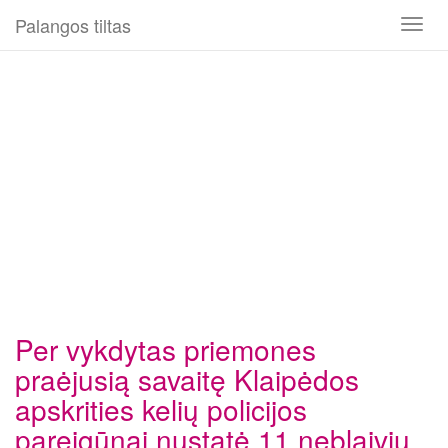
Palangos tiltas
Toggl
naviga
Per vykdytas priemones
praėjusią savaitę Klaipėdos
apskrities kelių policijos
pareigūnai nustatė 11 neblaivių